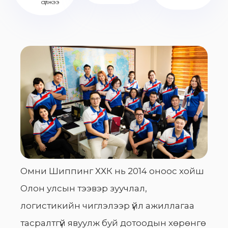
сүлжээ
Омни Шиппинг ХХК нь 2014 оноос хойш
Олон улсын тээвэр зуучлал,
логистикийн чиглэлээр үйл ажиллагаа
тасралтгүй явуулж буй дотоодын хөрөнгө