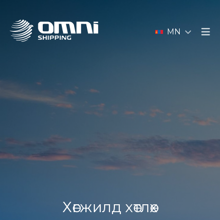
MN
Хөгжилд хөтлөх