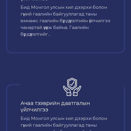
Бид Монгол улсын хил дээрхи болон
гүний гаалийн байгууллагад таны
өмнөөс гаалийн бүрдүүлэлтийн үйлчилгээ
чанартай үзүүлж байна. Гаалийн
бүрдүүлэлтийг...
Ачаа тээврийн даатгалын
үйлчилгээ
Бид Монгол улсын хил дээрхи болон
гүний гаалийн байгууллагад таны