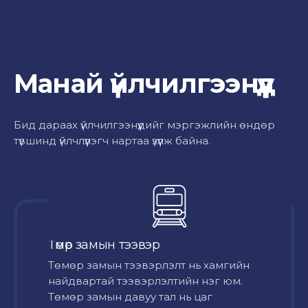
Манай үйлчилгээнүүд
Бид дараах үйлчилгээнүүдийг мэргэжлийн өндөр
түвшинд үйлчлүүлэгч нартаа үзүүлж байна.
Төмөр замын тээвэр
Төмөр замын тээвэрлэлт нь хамгийн
найдвартай тээвэрлэлтийн нэг юм.
Төмөр замын давуу тал нь цаг