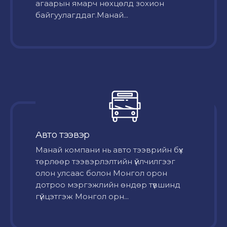
агаарын ямарч нөхцөлд зохион
байгуулагддаг.Манай...
Авто тээвэр
Mанай компани нь авто тээврийн бүх
төрлөөр тээвэрлэлтийн үйлчилгээг
олон улсаас болон Монгол орон
дотроо мэргэжлийн өндөр түвшинд
гүйцэтгэж Монгол орн...