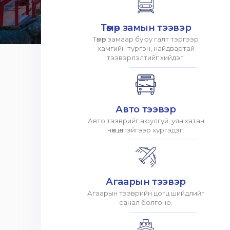
Төмөр замын тээвэр
Төмөр замаар буюу галт тэргээр
хамгийн түргэн, найдвартай
тээвэрлэлтийг хийдэг.
Авто тээвэр
Авто тээврийг аюулгүй, уян хатан
нөхцөлтэйгээр хүргэдэг.
Агаарын тээвэр
Агаарын тээврийн цогц шийдлийг
санал болгоно.