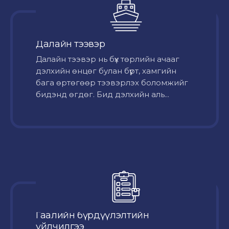
Далайн тээвэр
Далайн тээвэр нь бүх төрлийн ачааг
дэлхийн өнцөг булан бүрт, хамгийн
бага өртөгөөр тээвэрлэх боломжийг
бидэнд өгдөг. Бид дэлхийн аль...
Гаалийн бүрдүүлэлтийн
үйлчилгээ