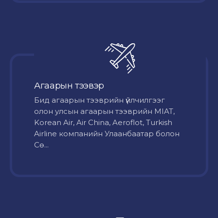
Агаарын тээвэр
Бид агаарын тээврийн үйлчилгээг
олон улсын агаарын тээврийн MIAT,
Korean Air, Air China, Aeroflot, Turkish
Airline компанийн Улаанбаатар болон
Сө...