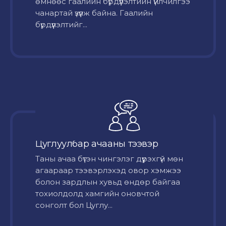
өмнөөс гаалийн бүрдүүлэлтийн үйлчилгээ
чанартай үзүүлж байна. Гаалийн
бүрдүүлэлтийг...
Цуглуулбар ачааны тээвэр
Таны ачаа бүтэн чингэлэг дүүрэхгүй мөн
агаараар тээвэрлэхэд овор хэмжээ
болон зардлын хувьд өндөр байгаа
тохиолдолд хамгийн оновчтой
сонголт бол Цуглу...