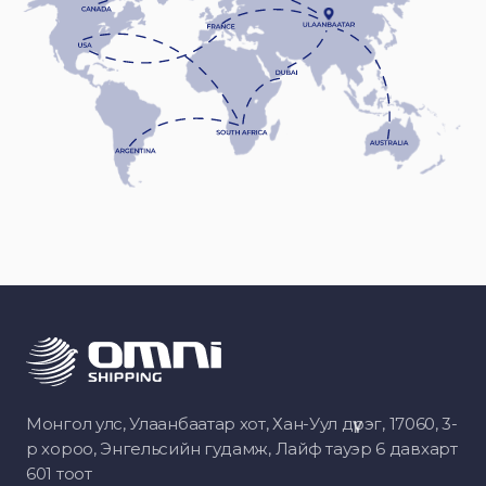
Монгол улс, Улаанбаатар хот, Хан-Уул дүүрэг, 17060, 3-
р хороо, Энгельсийн гудамж, Лайф тауэр 6 давхарт
601 тоот