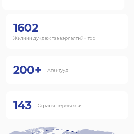
1602
Жилийн дундаж тээвэрлэлтийн тоо
200+
Агентууд
143
Страны перевозки