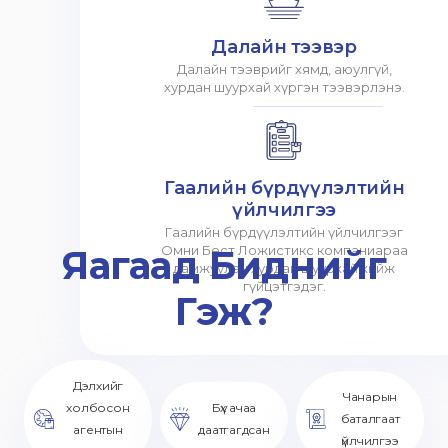
Далайн тээвэр
Далайн тээврийг хямд, аюулгүй,
хурдан шуурхай хүргэн тээвэрлэнэ.
Гаалийн бүрдүүлэлтийн
үйлчилгээ
Гаалийн бүрдүүлэлтийн үйлчилгээг
Яагаад Биднийг
Омни Бест Ложистикс компаниараа
дамжуулан хурдан шуурхай хийж
гүйцэтгэдэг.
Гэж?
Дэлхийг
Чанарын
холбосон
Бүх ачаа
баталгаат
агентын
даатгагдсан
үйлчилгээ