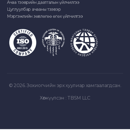
Ачаа тээврийн даатгалын үйлчилгээ
Цуглуулбар ачааны тээвэр
Мэргэжлийн зөвлөгөө өгөх үйлчилгээ
© 2026. Зохиогчийн эрх хуулиар хамгаалагдсан.
Хөгжүүлсэн :
TBSM LLC