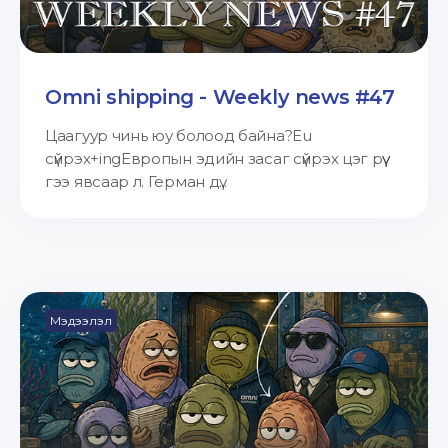
Omni shipping - Weekly news #47
Цаагуур чинь юу болоод байна?Eu
сүйрэх+ingЕвропын эдийн засаг сүйрэх цэг рүү
гээ явсаар л. Герман дү...
Мэдээлэл