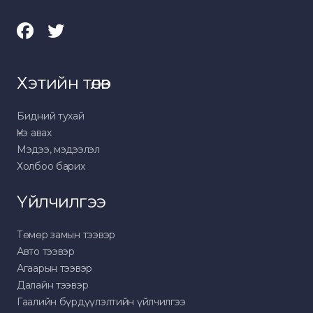
Хэтийн төлөв
Бидний тухай
Үнэ авах
Мэдээ, мэдээлэл
Холбоо барих
Үйлчилгээ
Төмөр замын тээвэр
Авто тээвэр
Агаарын тээвэр
Далайн тээвэр
Гаалийн бүрдүүлэлтийн үйлчилгээ