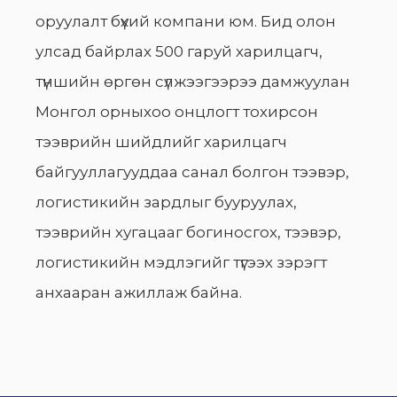
оруулалт бүхий компани юм. Бид олон
улсад байрлах 500 гаруй харилцагч,
түншийн өргөн сүлжээгээрээ дамжуулан
Монгол орныхоо онцлогт тохирсон
тээврийн шийдлийг харилцагч
байгууллагууддаа санал болгон тээвэр,
логистикийн зардлыг бууруулах,
тээврийн хугацааг богиносгох, тээвэр,
логистикийн мэдлэгийг түгээх зэрэгт
анхааран ажиллаж байна.