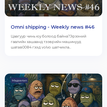
Omni shipping - Weekly news #46
Цаагуур чинь юу болоод байна?Эрээний
гаалийн хашаанд тээврийн машинууд
шатав0084 гээд volvo шатчихла...
Мэдээлэл