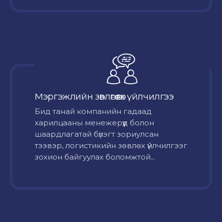
Мэргэжлийн зөвлөгөө өгөх үйлчилгээ
Бид танай компанийн гадаад
харилцааны менежерүүд болон
шаардлагатай бүлэгт зориулсан
тээвэр, логистикийн зөвлөх үйлчилгээг
зохион байгуулах боломжтой...