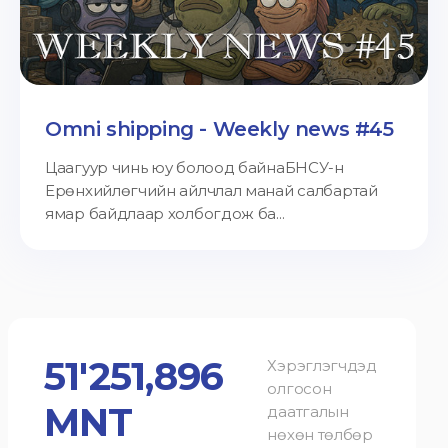
Omni shipping - Weekly news #45
Цаагуур чинь юу болоод байнаБНСУ-н
Ерөнхийлөгчийн айлчлал манай салбартай
ямар байдлаар холбогдож ба...
51'251,896
Хэрэглэгчдэд
олгосон
MNT
даатгалын
нөхөн төлбөр