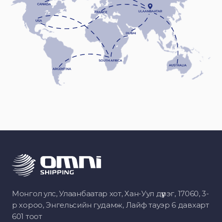
Монгол улс, Улаанбаатар хот, Хан-Уул дүүрэг, 17060, 3-
р хороо, Энгельсийн гудамж, Лайф тауэр 6 давхарт
601 тоот