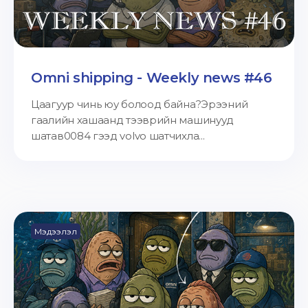
Omni shipping - Weekly news #46
Цаагуур чинь юу болоод байна?Эрээний
гаалийн хашаанд тээврийн машинууд
шатав0084 гээд volvo шатчихла...
Мэдээлэл