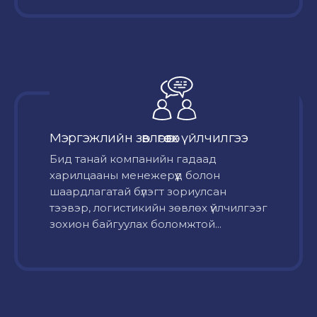
Мэргэжлийн зөвлөгөө өгөх үйлчилгээ
Бид танай компанийн гадаад
харилцааны менежерүүд болон
шаардлагатай бүлэгт зориулсан
тээвэр, логистикийн зөвлөх үйлчилгээг
зохион байгуулах боломжтой...