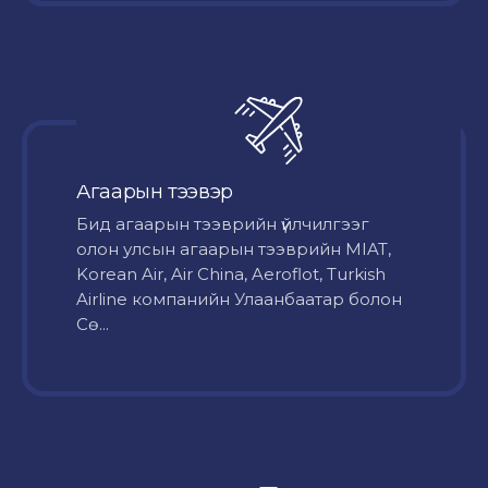
Агаарын тээвэр
Бид агаарын тээврийн үйлчилгээг
олон улсын агаарын тээврийн MIAT,
Korean Air, Air China, Aeroflot, Turkish
Airline компанийн Улаанбаатар болон
Сө...