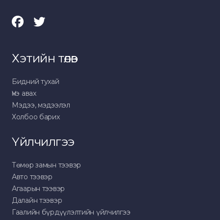
Хэтийн төлөв
Бидний тухай
Үнэ авах
Мэдээ, мэдээлэл
Холбоо барих
Үйлчилгээ
Төмөр замын тээвэр
Авто тээвэр
Агаарын тээвэр
Далайн тээвэр
Гаалийн бүрдүүлэлтийн үйлчилгээ