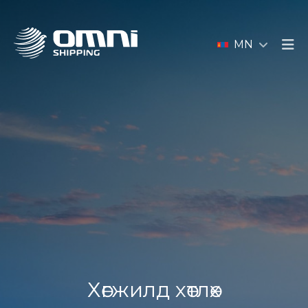
MN
Хөгжилд хөтлөх