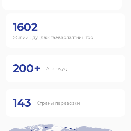
1602
Жилийн дундаж тээвэрлэлтийн тоо
200+
Агентууд
143
Страны перевозки