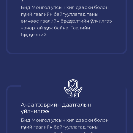
Бид Монгол улсын хил дээрхи болон
гүний гаалийн байгууллагад таны
өмнөөс гаалийн бүрдүүлэлтийн үйлчилгээ
чанартай үзүүлж байна. Гаалийн
бүрдүүлэлтийг...
Ачаа тээврийн даатгалын
үйлчилгээ
Бид Монгол улсын хил дээрхи болон
гүний гаалийн байгууллагад таны