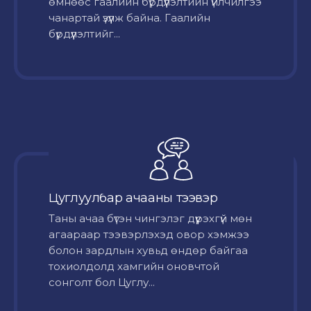
өмнөөс гаалийн бүрдүүлэлтийн үйлчилгээ
чанартай үзүүлж байна. Гаалийн
бүрдүүлэлтийг...
Цуглуулбар ачааны тээвэр
Таны ачаа бүтэн чингэлэг дүүрэхгүй мөн
агаараар тээвэрлэхэд овор хэмжээ
болон зардлын хувьд өндөр байгаа
тохиолдолд хамгийн оновчтой
сонголт бол Цуглу...