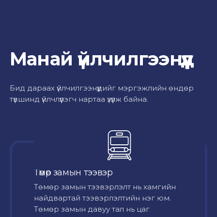
Манай үйлчилгээнүүд
Бид дараах үйлчилгээнүүдийг мэргэжлийн өндөр
түвшинд үйлчлүүлэгч нартаа үзүүлж байна.
Төмөр замын тээвэр
Төмөр замын тээвэрлэлт нь хамгийн
найдвартай тээвэрлэлтийн нэг юм.
Төмөр замын давуу тал нь цаг