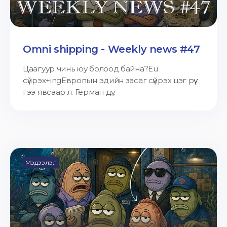
Omni shipping - Weekly news #47
Цаагуур чинь юу болоод байна?Eu
сүйрэх+ingЕвропын эдийн засаг сүйрэх цэг рүү
гээ явсаар л. Герман дү...
Мэдээлэл