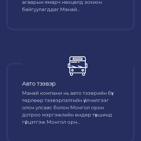
агаарын ямарч нөхцөлд зохион
байгуулагддаг.Манай...
Авто тээвэр
Mанай компани нь авто тээврийн бүх
төрлөөр тээвэрлэлтийн үйлчилгээг
олон улсаас болон Монгол орон
дотроо мэргэжлийн өндөр түвшинд
гүйцэтгэж Монгол орн...