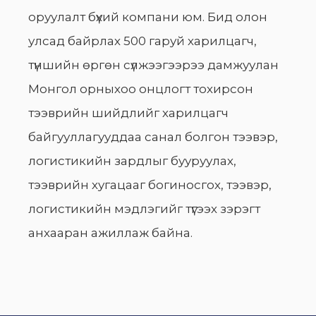
оруулалт бүхий компани юм. Бид олон
улсад байрлах 500 гаруй харилцагч,
түншийн өргөн сүлжээгээрээ дамжуулан
Монгол орныхоо онцлогт тохирсон
тээврийн шийдлийг харилцагч
байгууллагууддаа санал болгон тээвэр,
логистикийн зардлыг бууруулах,
тээврийн хугацааг богиносгох, тээвэр,
логистикийн мэдлэгийг түгээх зэрэгт
анхааран ажиллаж байна.