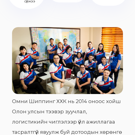
сүлжээ
Омни Шиппинг ХХК нь 2014 оноос хойш
Олон улсын тээвэр зуучлал,
логистикийн чиглэлээр үйл ажиллагаа
тасралтгүй явуулж буй дотоодын хөрөнгө