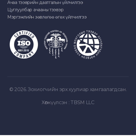
Ачаа тээврийн даатгалын үйлчилгээ
Цуглуулбар ачааны тээвэр
Мэргэжлийн зөвлөгөө өгөх үйлчилгээ
© 2026. Зохиогчийн эрх хуулиар хамгаалагдсан.
Хөгжүүлсэн :
TBSM LLC