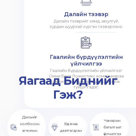
Далайн тээвэр
Далайн тээврийг хямд, аюулгүй,
хурдан шуурхай хүргэн тээвэрлэнэ.
Гаалийн бүрдүүлэлтийн
үйлчилгээ
Гаалийн бүрдүүлэлтийн үйлчилгээг
Яагаад Биднийг
Омни Бест Ложистикс компаниараа
дамжуулан хурдан шуурхай хийж
гүйцэтгэдэг.
Гэж?
Дэлхийг
Чанарын
холбосон
Бүх ачаа
баталгаат
агентын
даатгагдсан
үйлчилгээ