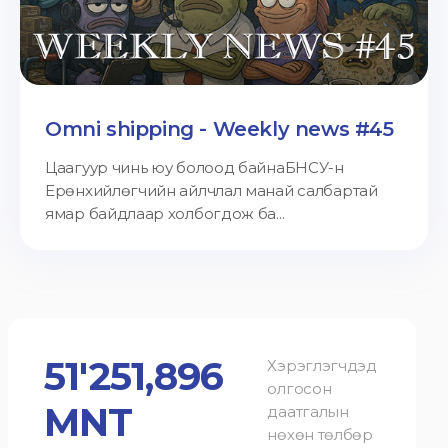
Omni shipping - Weekly news #45
Цаагуур чинь юу болоод байнаБНСУ-н
Ерөнхийлөгчийн айлчлал манай салбартай
ямар байдлаар холбогдож ба...
51'251,896
Хэрэглэгчдэд
олгосон
MNT
даатгалын
нөхөн төлбөр