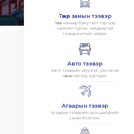
Төмөр замын тээвэр
Төмөр замаар буюу галт тэргээр
хамгийн түргэн, найдвартай
тээвэрлэлтийг хийдэг.
Авто тээвэр
Авто тээврийг аюулгүй, уян хатан
нөхцөлтэйгээр хүргэдэг.
Агаарын тээвэр
Агаарын тээврийн цогц шийдлийг
санал болгоно.