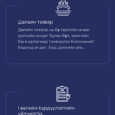
Далайн тээвэр
Далайн тээвэр нь бүх төрлийн ачааг
дэлхийн өнцөг булан бүрт, хамгийн
бага өртөгөөр тээвэрлэх боломжийг
бидэнд өгдөг. Бид дэлхийн аль...
Гаалийн бүрдүүлэлтийн
үйлчилгээ