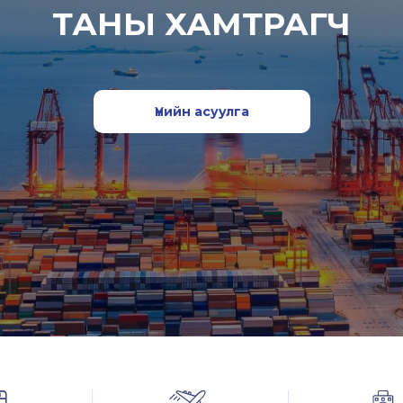
ТАНЫ ХАМТРАГЧ
Үнийн асуулга