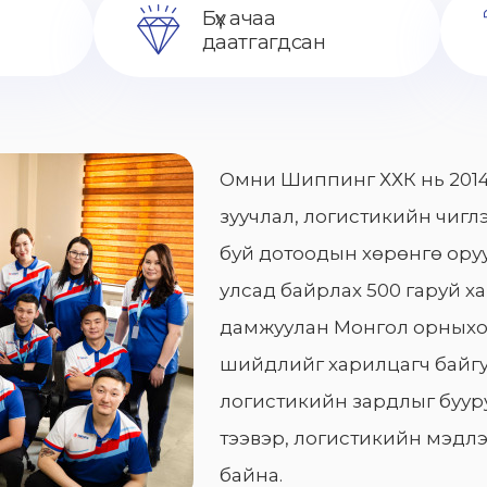
Бүх ачаа
даатгагдсан
Омни Шиппинг ХХК нь 2014
зуучлал, логистикийн чиглэ
буй дотоодын хөрөнгө оруу
улсад байрлах 500 гаруй х
дамжуулан Монгол орныхо
шийдлийг харилцагч байгу
логистикийн зардлыг бууру
тээвэр, логистикийн мэдлэ
байна.