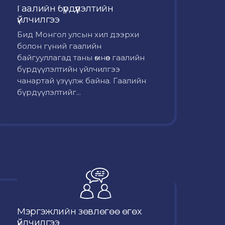
Гаалийн бүрдүүлэлтийн
үйлчилгээ
Бид Монгол улсын хил дээрхи
болон гүний гаалийн
байгууллагад таны өмнөөс гаалийн
бүрдүүлэлтийн үйлчилгээ
чанартай үзүүлж байна. Гаалийн
бүрдүүлэлтийг...
Мэргэжлийн зөвлөгөө өгөх
үйлчилгээ