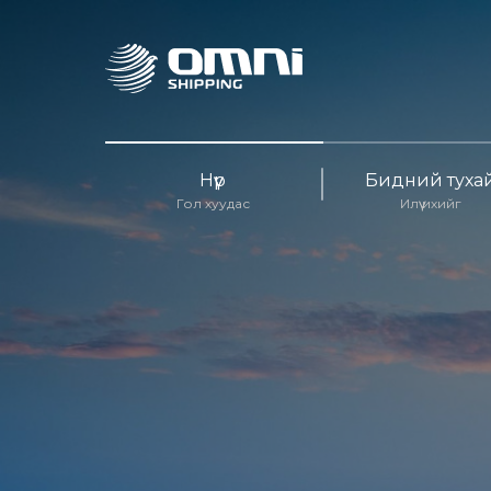
Нүүр
Бидний туха
Гол хуудас
Илүү ихийг