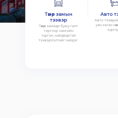
Төмөр замын
Авто т
тээвэр
Авто тээврий
уян хатан нө
Төмөр замаар буюу галт
хүргэ
тэргээр хамгийн
түргэн, найдвартай
тээвэрлэлтийг хийдэг.