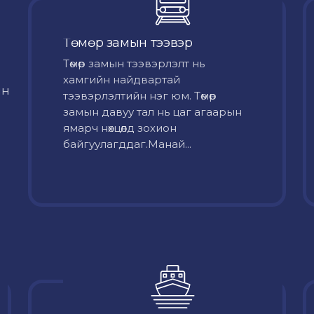
Төмөр замын тээвэр
Төмөр замын тээвэрлэлт нь
хамгийн найдвартай
йн
тээвэрлэлтийн нэг юм. Төмөр
замын давуу тал нь цаг агаарын
ямарч нөхцөлд зохион
байгуулагддаг.Манай...