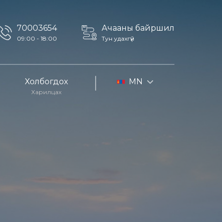
70003654
Ачааны байршил
09:00 - 18:00
Тун удахгүй
Холбогдох
MN
Харилцах