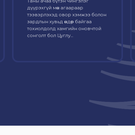
Таны ачаа бүтэн чингэлэг
дүүрэхгүй мөн агаараар
тээвэрлэхэд овор хэмжээ болон
зардлын хувьд өндөр байгаа
тохиолдолд хамгийн оновчтой
сонголт бол Цуглу...