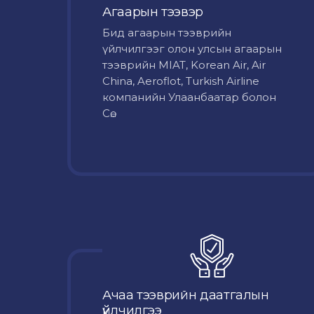
Агаарын тээвэр
Бид агаарын тээврийн
үйлчилгээг олон улсын агаарын
тээврийн MIAT, Korean Air, Air
China, Aeroflot, Turkish Airline
компанийн Улаанбаатар болон
Сө...
Ачаа тээврийн даатгалын
үйлчилгээ