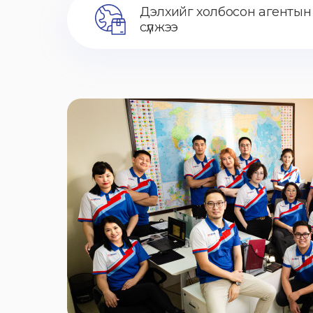
Дэлхийг холбосон агентын
сүлжээ