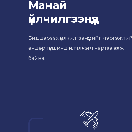
Манай
үйлчилгээнүүд
Бид дараах үйлчилгээнүүдийг мэргэжли
өндөр түвшинд үйлчлүүлэгч нартаа үзүүлж
байна.