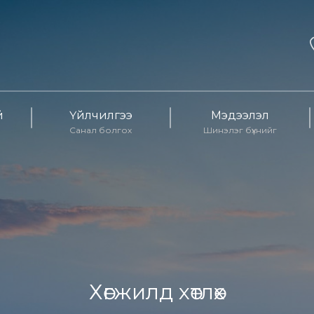
й
Үйлчилгээ
Мэдээлэл
Санал болгох
Шинэлэг бүхнийг
Хөгжилд хөтлөх