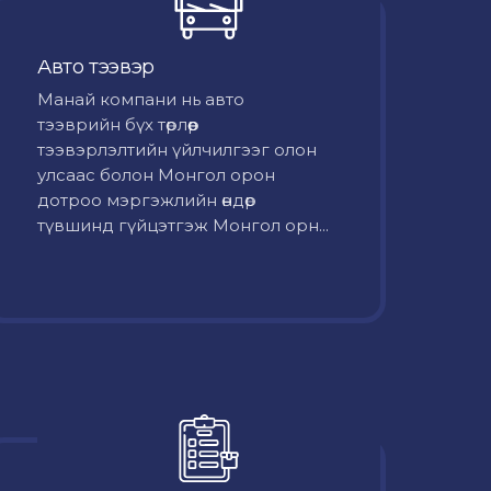
Авто тээвэр
Mанай компани нь авто
тээврийн бүх төрлөөр
тээвэрлэлтийн үйлчилгээг олон
улсаас болон Монгол орон
дотроо мэргэжлийн өндөр
түвшинд гүйцэтгэж Монгол орн...