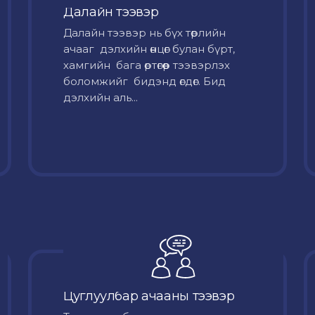
Далайн тээвэр
Далайн тээвэр нь бүх төрлийн
ачааг дэлхийн өнцөг булан бүрт,
хамгийн бага өртөгөөр тээвэрлэх
боломжийг бидэнд өгдөг. Бид
дэлхийн аль...
Цуглуулбар ачааны тээвэр