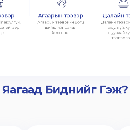
ээвэр
Агаарын тээвэр
Далайн т
г аюулгүй,
Агаарын тээврийн цогц
Далайн тээври
хцөлтэйгээр
шийдлийг санал
аюулгүй, х
дэг.
болгоно.
шуурхай х
тээвэрлэ
Яагаад Биднийг Гэж?