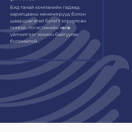
Бид танай компанийн гадаад
харилцааны менежерүүд болон
шаардлагатай бүлэгт зориулсан
тээвэр, логистикийн зөвлөх
үйлчилгээг зохион байгуулах
боломжтой...