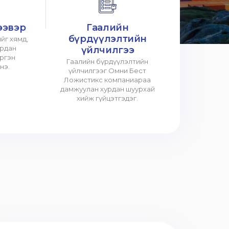
ээвэр
Гаалийн
бүрдүүлэлтийн
йг хямд,
урдан
үйлчилгээ
үргэн
Гаалийн бүрдүүлэлтийн
нэ.
үйлчилгээг Омни Бест
Ложистикс компаниараа
дамжуулан хурдан шуурхай
хийж гүйцэтгэдэг.