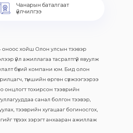
Чанарын баталгаат
үйлчилгээ
 оноос хойш Олон улсын тээвэр
лээр үйл ажиллагаа тасралтгүй явуулж
лалт бүхий компани юм. Бид олон
арилцагч, түншийн өргөн сүлжээгээрээ
о онцлогт тохирсон тээврийн
уллагууддаа санал болгон тээвэр,
улах, тээврийн хугацааг богиносгох,
гийг түгээх зэрэгт анхааран ажиллаж