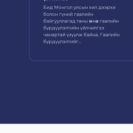
Бид Монгол улсын хил дээрхи
болон гүний гаалийн
байгууллагад таны өмнөөс гаалийн
бүрдүүлэлтийн үйлчилгээ
чанартай үзүүлж байна. Гаалийн
бүрдүүлэлтийг...