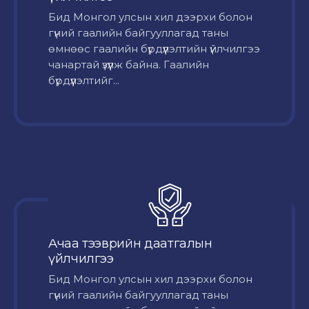
Бид Монгол улсын хил дээрхи болон
гүний гаалийн байгууллагад таны
өмнөөс гаалийн бүрдүүлэлтийн үйлчилгээ
чанартай үзүүлж байна. Гаалийн
бүрдүүлэлтийг...
Ачаа тээврийн даатгалын
үйлчилгээ
Бид Монгол улсын хил дээрхи болон
гүний гаалийн байгууллагад таны