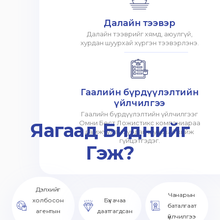
Далайн тээвэр
Далайн тээврийг хямд, аюулгүй,
хурдан шуурхай хүргэн тээвэрлэнэ.
Гаалийн бүрдүүлэлтийн
үйлчилгээ
Гаалийн бүрдүүлэлтийн үйлчилгээг
Яагаад Биднийг
Омни Бест Ложистикс компаниараа
дамжуулан хурдан шуурхай хийж
гүйцэтгэдэг.
Гэж?
Дэлхийг
Чанарын
холбосон
Бүх ачаа
баталгаат
агентын
даатгагдсан
үйлчилгээ