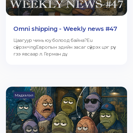
Omni shipping - Weekly news #47
Цаагуур чинь юу болоод байна?Eu
сүйрэх+ingЕвропын эдийн засаг сүйрэх цэг рүү
гээ явсаар л. Герман дү...
Мэдээлэл