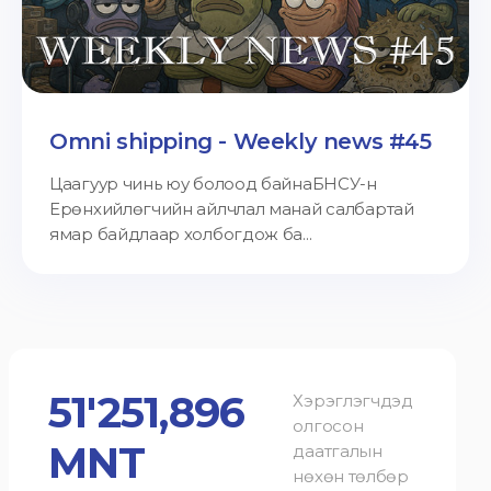
Omni shipping - Weekly news #45
Цаагуур чинь юу болоод байнаБНСУ-н
Ерөнхийлөгчийн айлчлал манай салбартай
ямар байдлаар холбогдож ба...
51'251,896
Хэрэглэгчдэд
олгосон
MNT
даатгалын
нөхөн төлбөр