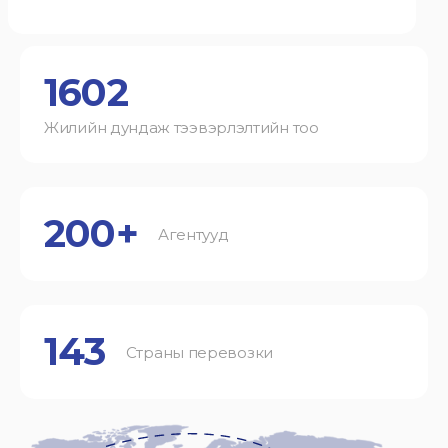
1602
Жилийн дундаж тээвэрлэлтийн тоо
200+
Агентууд
143
Страны перевозки