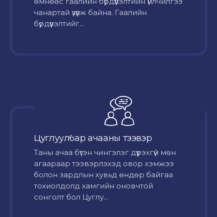
өмнөөс гаалийн бүрдүүлэлтийн үйлчилгээ
чанартай үзүүлж байна. Гаалийн
бүрдүүлэлтийг...
Цуглуулбар ачааны тээвэр
Таны ачаа бүтэн чингэлэг дүүрэхгүй мөн
агаараар тээвэрлэхэд овор хэмжээ
болон зардлын хувьд өндөр байгаа
тохиолдолд хамгийн оновчтой
сонголт бол Цуглу...