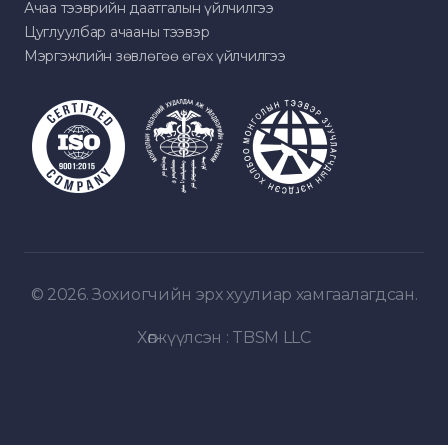
Ачаа тээврийн даатгалын үйлчилгээ
Цуглуулбар ачааны тээвэр
Мэргэжлийн зөвлөгөө өгөх үйлчилгээ
© 2026. Зохиогчийн эрх хуулиар хамгаалагдсан.
Хөгжүүлсэн :
TBSM LLC