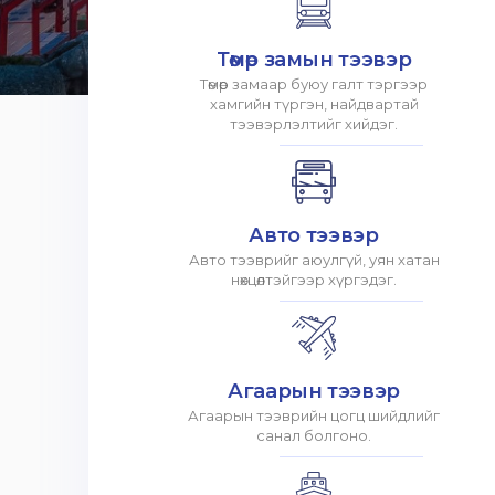
Төмөр замын тээвэр
Төмөр замаар буюу галт тэргээр
хамгийн түргэн, найдвартай
тээвэрлэлтийг хийдэг.
Авто тээвэр
Авто тээврийг аюулгүй, уян хатан
нөхцөлтэйгээр хүргэдэг.
Агаарын тээвэр
Агаарын тээврийн цогц шийдлийг
санал болгоно.