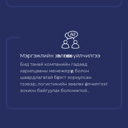
Мэргэжлийн зөвлөгөө өгөх үйлчилгээ
Бид танай компанийн гадаад
харилцааны менежерүүд болон
шаардлагатай бүлэгт зориулсан
тээвэр, логистикийн зөвлөх үйлчилгээг
зохион байгуулах боломжтой...