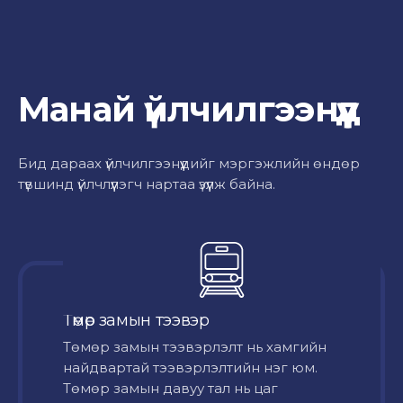
Манай үйлчилгээнүүд
Бид дараах үйлчилгээнүүдийг мэргэжлийн өндөр
түвшинд үйлчлүүлэгч нартаа үзүүлж байна.
Төмөр замын тээвэр
Төмөр замын тээвэрлэлт нь хамгийн
найдвартай тээвэрлэлтийн нэг юм.
Төмөр замын давуу тал нь цаг