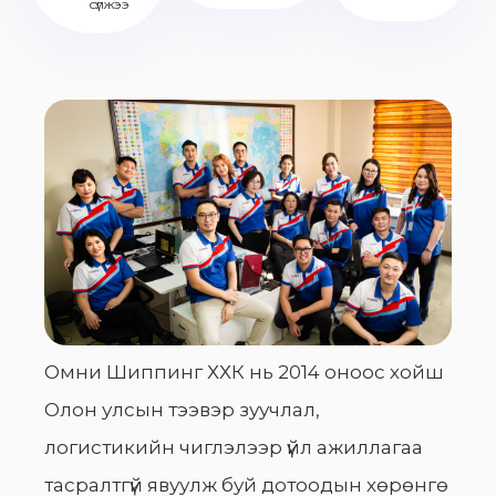
сүлжээ
Омни Шиппинг ХХК нь 2014 оноос хойш
Олон улсын тээвэр зуучлал,
логистикийн чиглэлээр үйл ажиллагаа
тасралтгүй явуулж буй дотоодын хөрөнгө