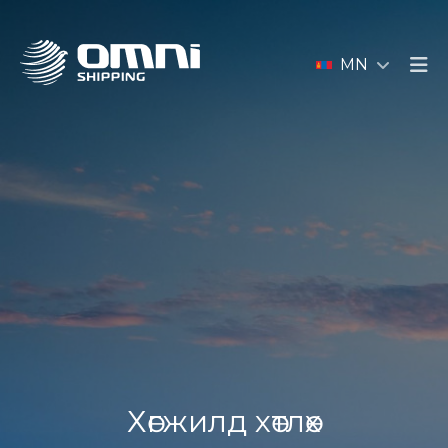
MN
Хөгжилд хөтлөх