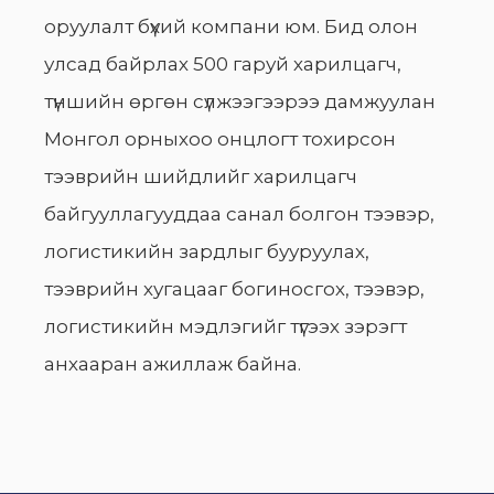
оруулалт бүхий компани юм. Бид олон
улсад байрлах 500 гаруй харилцагч,
түншийн өргөн сүлжээгээрээ дамжуулан
Монгол орныхоо онцлогт тохирсон
тээврийн шийдлийг харилцагч
байгууллагууддаа санал болгон тээвэр,
логистикийн зардлыг бууруулах,
тээврийн хугацааг богиносгох, тээвэр,
логистикийн мэдлэгийг түгээх зэрэгт
анхааран ажиллаж байна.