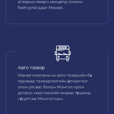
агаарын ямарч нөхцөлд зохион
байгуулагддаг.Манай...
Авто тээвэр
Mанай компани нь авто тээврийн бүх
төрлөөр тээвэрлэлтийн үйлчилгээг
олон улсаас болон Монгол орон
дотроо мэргэжлийн өндөр түвшинд
гүйцэтгэж Монгол орн...