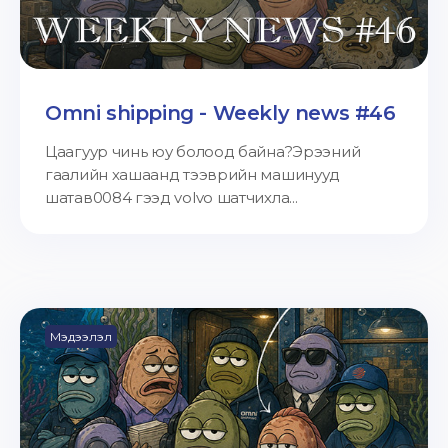
Omni shipping - Weekly news #46
Цаагуур чинь юу болоод байна?Эрээний
гаалийн хашаанд тээврийн машинууд
шатав0084 гээд volvo шатчихла...
Мэдээлэл