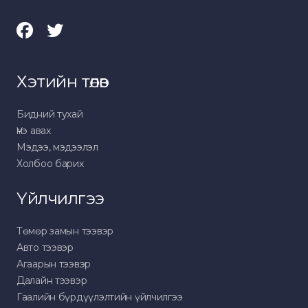
Хэтийн төлөв
Бидний тухай
Үнэ авах
Мэдээ, мэдээлэл
Холбоо барих
Үйлчилгээ
Төмөр замын тээвэр
Авто тээвэр
Агаарын тээвэр
Далайн тээвэр
Гаалийн бүрдүүлэлтийн үйлчилгээ