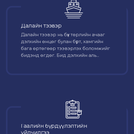
Далайн тээвэр
Далайн тээвэр нь бүх төрлийн ачааг
дэлхийн өнцөг булан бүрт, хамгийн
бага өртөгөөр тээвэрлэх боломжийг
бидэнд өгдөг. Бид дэлхийн аль...
Гаалийн бүрдүүлэлтийн
үйлчилгээ