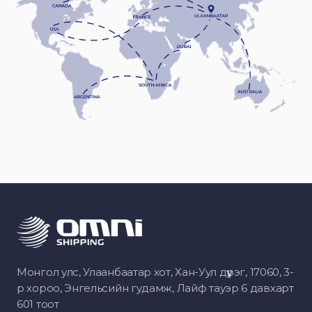
Монгол улс, Улаанбаатар хот, Хан-Уул дүүрэг, 17060, 3-
р хороо, Энгельсийн гудамж, Лайф тауэр 6 давхарт
601 тоот