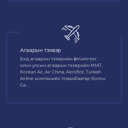
Агаарын тээвэр
Бид агаарын тээврийн үйлчилгээг
олон улсын агаарын тээврийн MIAT,
Korean Air, Air China, Aeroflot, Turkish
Airline компанийн Улаанбаатар болон
Сө...