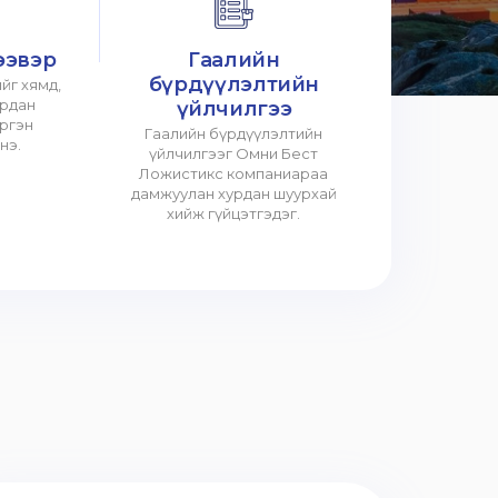
ээвэр
Гаалийн
бүрдүүлэлтийн
йг хямд,
урдан
үйлчилгээ
үргэн
Гаалийн бүрдүүлэлтийн
нэ.
үйлчилгээг Омни Бест
Ложистикс компаниараа
дамжуулан хурдан шуурхай
хийж гүйцэтгэдэг.