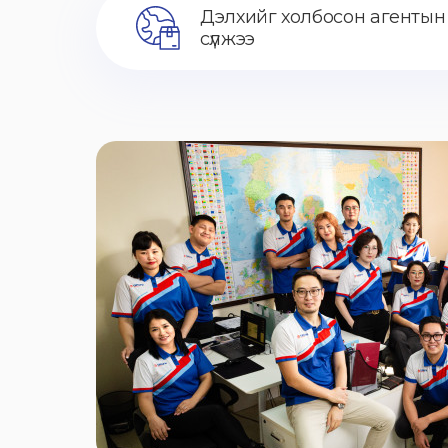
Дэлхийг холбосон агентын
сүлжээ