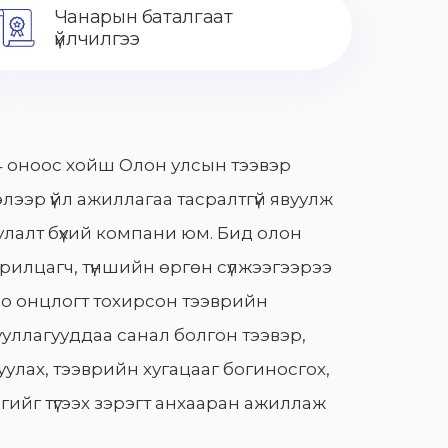
Чанарын баталгаат
үйлчилгээ
 оноос хойш Олон улсын тээвэр
лээр үйл ажиллагаа тасралтгүй явуулж
лалт бүхий компани юм. Бид олон
арилцагч, түншийн өргөн сүлжээгээрээ
о онцлогт тохирсон тээврийн
уллагууддаа санал болгон тээвэр,
улах, тээврийн хугацааг богиносгох,
гийг түгээх зэрэгт анхааран ажиллаж