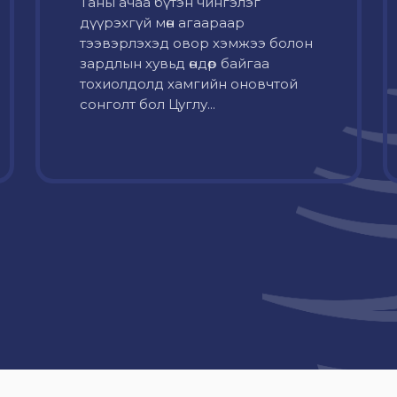
Таны ачаа бүтэн чингэлэг
дүүрэхгүй мөн агаараар
тээвэрлэхэд овор хэмжээ болон
зардлын хувьд өндөр байгаа
тохиолдолд хамгийн оновчтой
сонголт бол Цуглу...