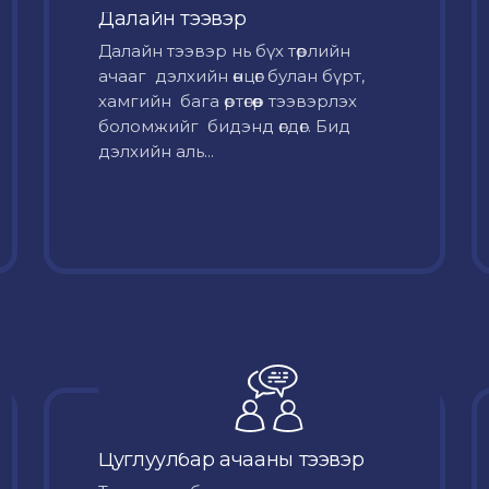
Далайн тээвэр
Далайн тээвэр нь бүх төрлийн
ачааг дэлхийн өнцөг булан бүрт,
хамгийн бага өртөгөөр тээвэрлэх
боломжийг бидэнд өгдөг. Бид
дэлхийн аль...
Цуглуулбар ачааны тээвэр