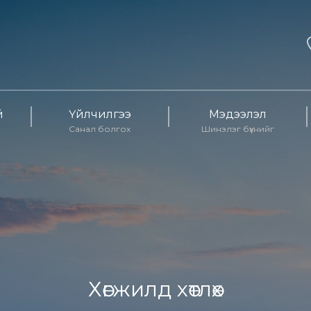
й
Үйлчилгээ
Мэдээлэл
Санал болгох
Шинэлэг бүхнийг
Хөгжилд хөтлөх