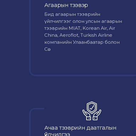
Агаарын тээвэр
Бид агаарын тээврийн
үйлчилгээг олон улсын агаарын
тээврийн MIAT, Korean Air, Air
China, Aeroflot, Turkish Airline
компанийн Улаанбаатар болон
Сө...
Ачаа тээврийн даатгалын
үйлчилгээ