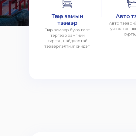
Төмөр замын
Авто т
тээвэр
Авто тээврий
уян хатан нө
Төмөр замаар буюу галт
хүргэ
тэргээр хамгийн
түргэн, найдвартай
тээвэрлэлтийг хийдэг.