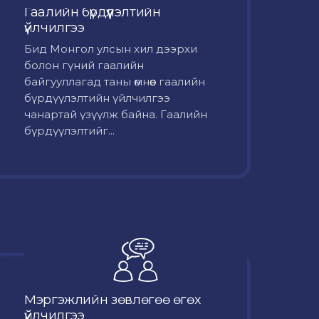
Гаалийн бүрдүүлэлтийн
үйлчилгээ
Бид Монгол улсын хил дээрхи
болон гүний гаалийн
байгууллагад таны өмнөөс гаалийн
бүрдүүлэлтийн үйлчилгээ
чанартай үзүүлж байна. Гаалийн
бүрдүүлэлтийг...
Мэргэжлийн зөвлөгөө өгөх
үйлчилгээ