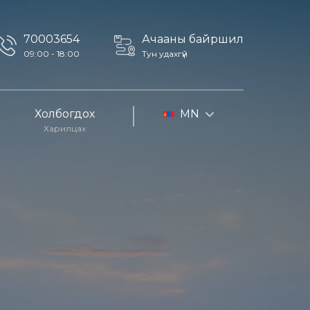
70003654
Ачааны байршил
09:00 - 18:00
Тун удахгүй
Холбогдох
MN
Харилцах