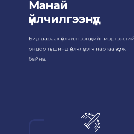
Манай
үйлчилгээнүүд
Бид дараах үйлчилгээнүүдийг мэргэжли
өндөр түвшинд үйлчлүүлэгч нартаа үзүүлж
байна.