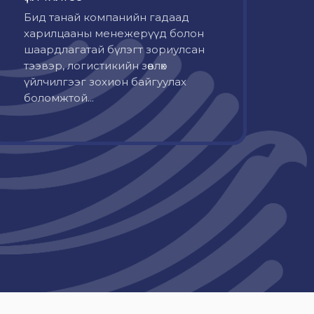
Бид танай компанийн гадаад
харилцааны менежерүүд болон
шаардлагатай бүлэгт зориулсан
тээвэр, логистикийн зөвлөх
үйлчилгээг зохион байгуулах
боломжтой...