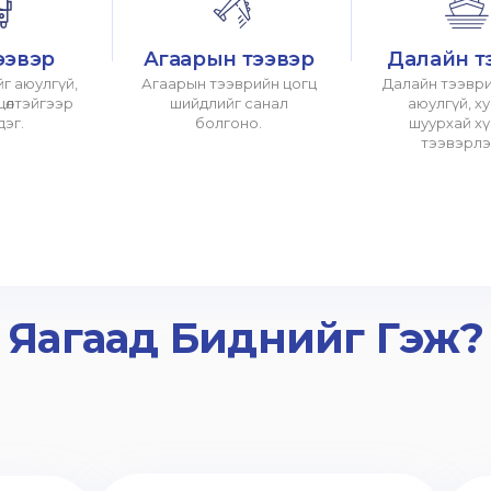
ээвэр
Агаарын тээвэр
Далайн т
г аюулгүй,
Агаарын тээврийн цогц
Далайн тээври
хцөлтэйгээр
шийдлийг санал
аюулгүй, х
дэг.
болгоно.
шуурхай х
тээвэрлэ
Яагаад Биднийг Гэж?