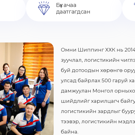
Бүх ачаа
даатгагдсан
Омни Шиппинг ХХК нь 2014
зуучлал, логистикийн чиглэ
буй дотоодын хөрөнгө оруу
улсад байрлах 500 гаруй х
дамжуулан Монгол орныхо
шийдлийг харилцагч байгу
логистикийн зардлыг бууру
тээвэр, логистикийн мэдлэ
байна.