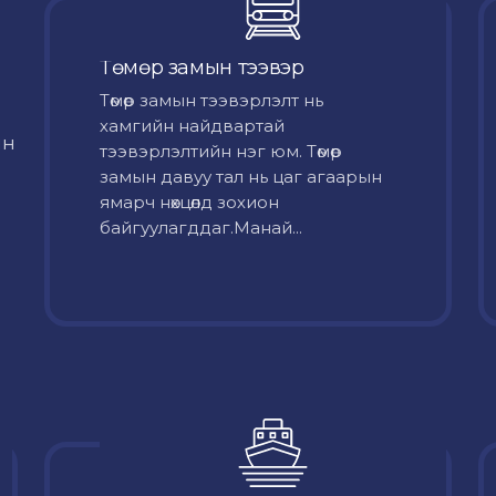
Төмөр замын тээвэр
Төмөр замын тээвэрлэлт нь
хамгийн найдвартай
йн
тээвэрлэлтийн нэг юм. Төмөр
замын давуу тал нь цаг агаарын
ямарч нөхцөлд зохион
байгуулагддаг.Манай...