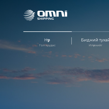
Нүүр
Бидний туха
Гол хуудас
Илүү ихийг