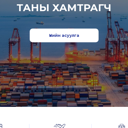
ТАНЫ ХАМТРАГЧ
Үнийн асуулга