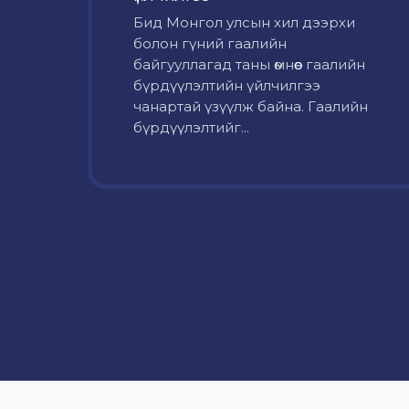
Бид Монгол улсын хил дээрхи
болон гүний гаалийн
байгууллагад таны өмнөөс гаалийн
бүрдүүлэлтийн үйлчилгээ
чанартай үзүүлж байна. Гаалийн
бүрдүүлэлтийг...