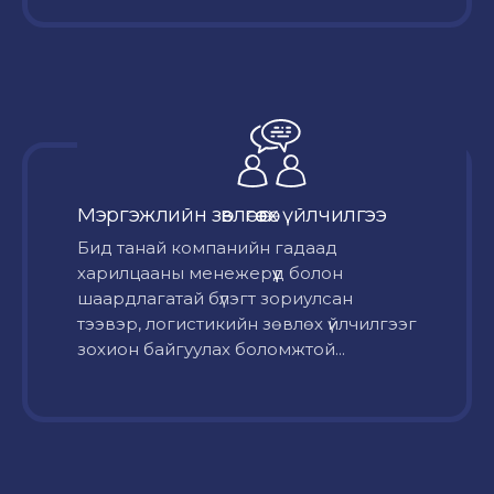
Мэргэжлийн зөвлөгөө өгөх үйлчилгээ
Бид танай компанийн гадаад
харилцааны менежерүүд болон
шаардлагатай бүлэгт зориулсан
тээвэр, логистикийн зөвлөх үйлчилгээг
зохион байгуулах боломжтой...