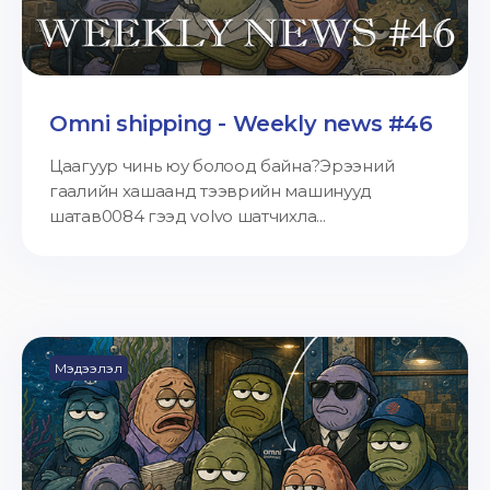
Omni shipping - Weekly news #46
Цаагуур чинь юу болоод байна?Эрээний
гаалийн хашаанд тээврийн машинууд
шатав0084 гээд volvo шатчихла...
Мэдээлэл