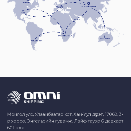
Монгол улс, Улаанбаатар хот, Хан-Уул дүүрэг, 17060, 3-
р хороо, Энгельсийн гудамж, Лайф тауэр 6 давхарт
601 тоот