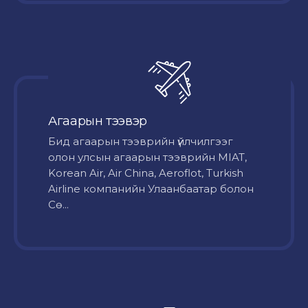
Агаарын тээвэр
Бид агаарын тээврийн үйлчилгээг
олон улсын агаарын тээврийн MIAT,
Korean Air, Air China, Aeroflot, Turkish
Airline компанийн Улаанбаатар болон
Сө...