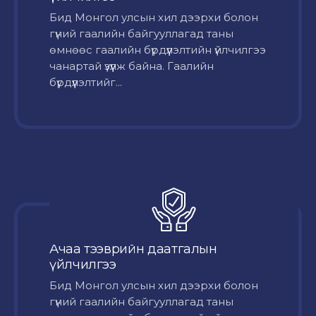
Бид Монгол улсын хил дээрхи болон
гүний гаалийн байгууллагад таны
өмнөөс гаалийн бүрдүүлэлтийн үйлчилгээ
чанартай үзүүлж байна. Гаалийн
бүрдүүлэлтийг...
Ачаа тээврийн даатгалын
үйлчилгээ
Бид Монгол улсын хил дээрхи болон
гүний гаалийн байгууллагад таны