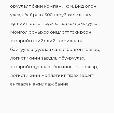
оруулалт бүхий компани юм. Бид олон
улсад байрлах 500 гаруй харилцагч,
түншийн өргөн сүлжээгээрээ дамжуулан
Монгол орныхоо онцлогт тохирсон
тээврийн шийдлийг харилцагч
байгууллагууддаа санал болгон тээвэр,
логистикийн зардлыг бууруулах,
тээврийн хугацааг богиносгох, тээвэр,
логистикийн мэдлэгийг түгээх зэрэгт
анхааран ажиллаж байна.