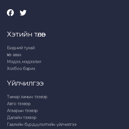
Хэтийн төлөв
Бидний тухай
Үнэ авах
Мэдээ, мэдээлэл
Холбоо барих
Үйлчилгээ
Төмөр замын тээвэр
Авто тээвэр
Агаарын тээвэр
Далайн тээвэр
Гаалийн бүрдүүлэлтийн үйлчилгээ