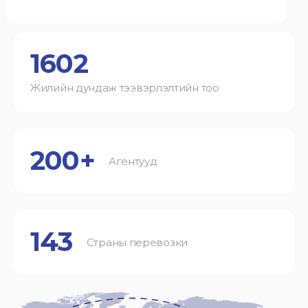
1602
Жилийн дундаж тээвэрлэлтийн тоо
200+
Агентууд
143
Страны перевозки