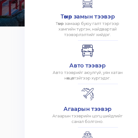
Төмөр замын тээвэр
Төмөр замаар буюу галт тэргээр
хамгийн түргэн, найдвартай
тээвэрлэлтийг хийдэг.
Авто тээвэр
Авто тээврийг аюулгүй, уян хатан
нөхцөлтэйгээр хүргэдэг.
Агаарын тээвэр
Агаарын тээврийн цогц шийдлийг
санал болгоно.