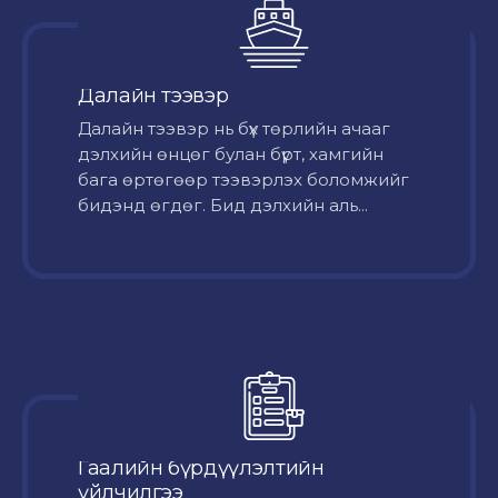
Далайн тээвэр
Далайн тээвэр нь бүх төрлийн ачааг
дэлхийн өнцөг булан бүрт, хамгийн
бага өртөгөөр тээвэрлэх боломжийг
бидэнд өгдөг. Бид дэлхийн аль...
Гаалийн бүрдүүлэлтийн
үйлчилгээ