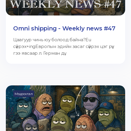
Omni shipping - Weekly news #47
Цаагуур чинь юу болоод байна?Eu
сүйрэх+ingЕвропын эдийн засаг сүйрэх цэг рүү
гээ явсаар л. Герман дү...
Мэдээлэл