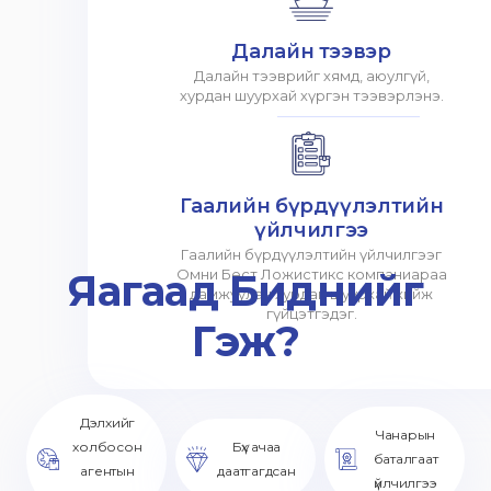
Далайн тээвэр
Далайн тээврийг хямд, аюулгүй,
хурдан шуурхай хүргэн тээвэрлэнэ.
Гаалийн бүрдүүлэлтийн
үйлчилгээ
Гаалийн бүрдүүлэлтийн үйлчилгээг
Яагаад Биднийг
Омни Бест Ложистикс компаниараа
дамжуулан хурдан шуурхай хийж
гүйцэтгэдэг.
Гэж?
Дэлхийг
Чанарын
холбосон
Бүх ачаа
баталгаат
агентын
даатгагдсан
үйлчилгээ