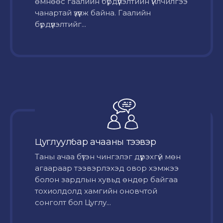
өмнөөс гаалийн бүрдүүлэлтийн үйлчилгээ
чанартай үзүүлж байна. Гаалийн
бүрдүүлэлтийг...
Цуглуулбар ачааны тээвэр
Таны ачаа бүтэн чингэлэг дүүрэхгүй мөн
агаараар тээвэрлэхэд овор хэмжээ
болон зардлын хувьд өндөр байгаа
тохиолдолд хамгийн оновчтой
сонголт бол Цуглу...