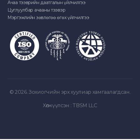
Ачаа тээврийн даатгалын үйлчилгээ
Цуглуулбар ачааны тээвэр
Мэргэжлийн зөвлөгөө өгөх үйлчилгээ
© 2026. Зохиогчийн эрх хуулиар хамгаалагдсан.
Хөгжүүлсэн :
TBSM LLC