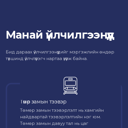
Манай үйлчилгээнүүд
Бид дараах үйлчилгээнүүдийг мэргэжлийн өндөр
түвшинд үйлчлүүлэгч нартаа үзүүлж байна.
Төмөр замын тээвэр
Төмөр замын тээвэрлэлт нь хамгийн
найдвартай тээвэрлэлтийн нэг юм.
Төмөр замын давуу тал нь цаг