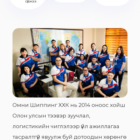
сүлжээ
Омни Шиппинг ХХК нь 2014 оноос хойш
Олон улсын тээвэр зуучлал,
логистикийн чиглэлээр үйл ажиллагаа
тасралтгүй явуулж буй дотоодын хөрөнгө