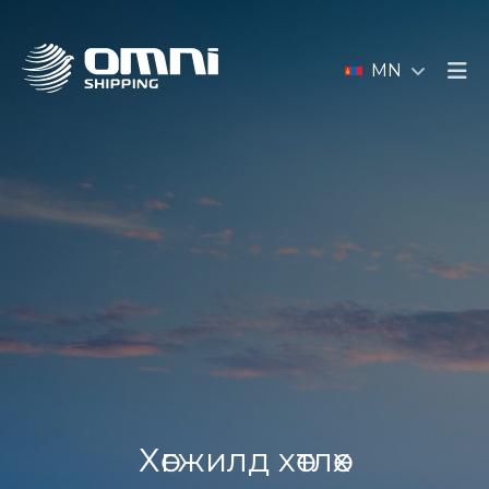
MN
Хөгжилд хөтлөх