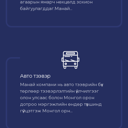
агаарын ямарч нөхцөлд зохион
байгуулагддаг.Манай...
Авто тээвэр
Mанай компани нь авто тээврийн бүх
төрлөөр тээвэрлэлтийн үйлчилгээг
олон улсаас болон Монгол орон
дотроо мэргэжлийн өндөр түвшинд
гүйцэтгэж Монгол орн...