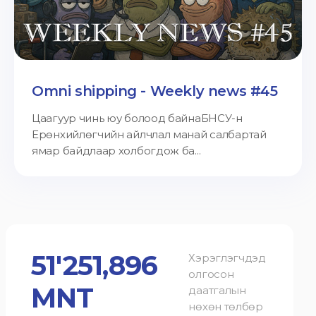
Omni shipping - Weekly news #45
Цаагуур чинь юу болоод байнаБНСУ-н
Ерөнхийлөгчийн айлчлал манай салбартай
ямар байдлаар холбогдож ба...
51'251,896
Хэрэглэгчдэд
олгосон
MNT
даатгалын
нөхөн төлбөр