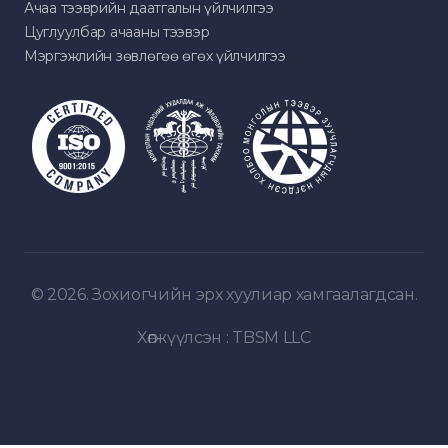
Ачаа тээврийн даатгалын үйлчилгээ
Цуглуулбар ачааны тээвэр
Мэргэжлийн зөвлөгөө өгөх үйлчилгээ
© 2026. Зохиогчийн эрх хуулиар хамгаалагдсан.
Хөгжүүлсэн :
TBSM LLC