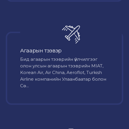
Агаарын тээвэр
Бид агаарын тээврийн үйлчилгээг
олон улсын агаарын тээврийн MIAT,
Korean Air, Air China, Aeroflot, Turkish
Airline компанийн Улаанбаатар болон
Сө...