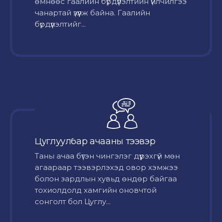
өмнөөс гаалийн бүрдүүлэлтийн үйлчилгээ
чанартай үзүүлж байна. Гаалийн
бүрдүүлэлтийг...
Цуглуулбар ачааны тээвэр
Таны ачаа бүтэн чингэлэг дүүрэхгүй мөн
агаараар тээвэрлэхэд овор хэмжээ
болон зардлын хувьд өндөр байгаа
тохиолдолд хамгийн оновчтой
сонголт бол Цуглу...