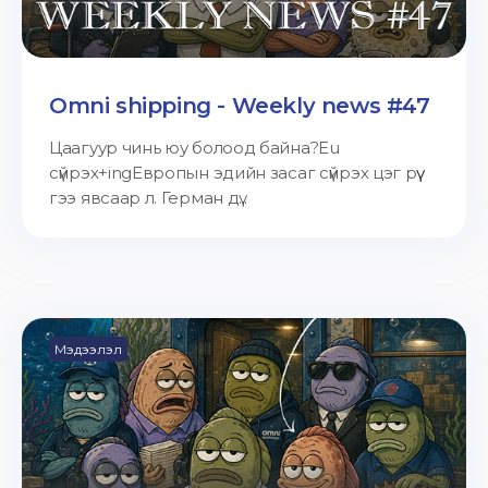
Omni shipping - Weekly news #47
Цаагуур чинь юу болоод байна?Eu
сүйрэх+ingЕвропын эдийн засаг сүйрэх цэг рүү
гээ явсаар л. Герман дү...
Мэдээлэл