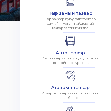
Төмөр замын тээвэр
Төмөр замаар буюу галт тэргээр
хамгийн түргэн, найдвартай
тээвэрлэлтийг хийдэг.
Авто тээвэр
Авто тээврийг аюулгүй, уян хатан
нөхцөлтэйгээр хүргэдэг.
Агаарын тээвэр
Агаарын тээврийн цогц шийдлийг
санал болгоно.