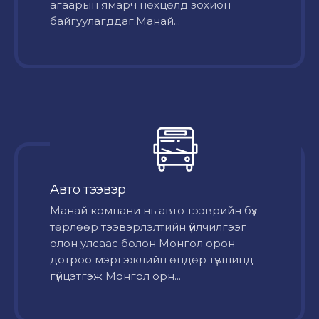
агаарын ямарч нөхцөлд зохион
байгуулагддаг.Манай...
Авто тээвэр
Mанай компани нь авто тээврийн бүх
төрлөөр тээвэрлэлтийн үйлчилгээг
олон улсаас болон Монгол орон
дотроо мэргэжлийн өндөр түвшинд
гүйцэтгэж Монгол орн...