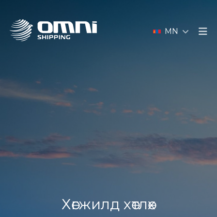
MN
Хөгжилд хөтлөх