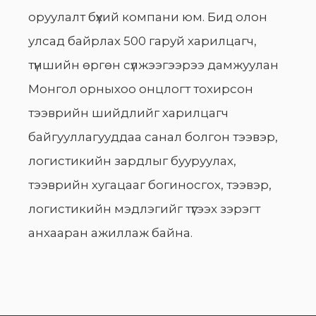
оруулалт бүхий компани юм. Бид олон
улсад байрлах 500 гаруй харилцагч,
түншийн өргөн сүлжээгээрээ дамжуулан
Монгол орныхоо онцлогт тохирсон
тээврийн шийдлийг харилцагч
байгууллагууддаа санал болгон тээвэр,
логистикийн зардлыг бууруулах,
тээврийн хугацааг богиносгох, тээвэр,
логистикийн мэдлэгийг түгээх зэрэгт
анхааран ажиллаж байна.