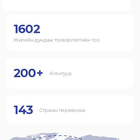
1602
Жилийн дундаж тээвэрлэлтийн тоо
200+
Агентууд
143
Страны перевозки