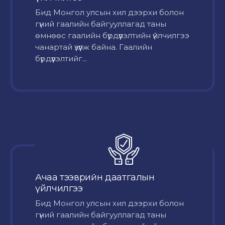
Бид Монгол улсын хил дээрхи болон
гүний гаалийн байгууллагад таны
өмнөөс гаалийн бүрдүүлэлтийн үйлчилгээ
чанартай үзүүлж байна. Гаалийн
бүрдүүлэлтийг...
Ачаа тээврийн даатгалын
үйлчилгээ
Бид Монгол улсын хил дээрхи болон
гүний гаалийн байгууллагад таны