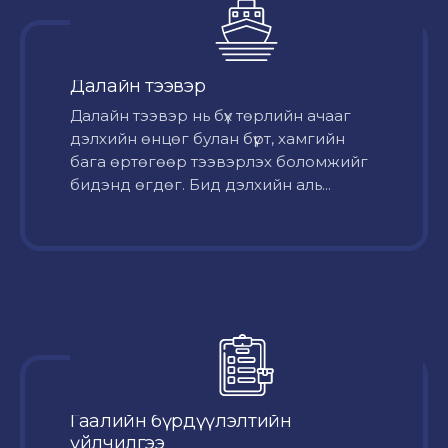
Далайн тээвэр
Далайн тээвэр нь бүх төрлийн ачааг
дэлхийн өнцөг булан бүрт, хамгийн
бага өртөгөөр тээвэрлэх боломжийг
бидэнд өгдөг. Бид дэлхийн аль...
Гаалийн бүрдүүлэлтийн
үйлчилгээ