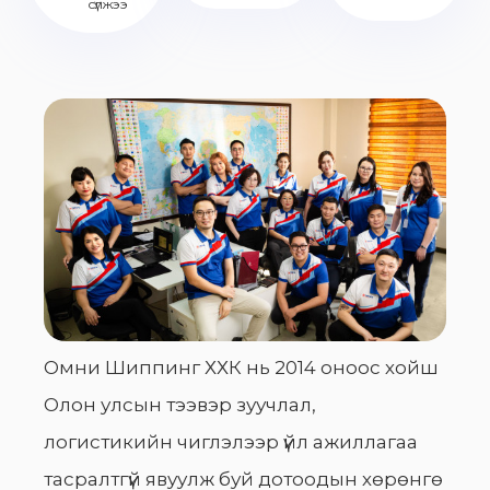
сүлжээ
Омни Шиппинг ХХК нь 2014 оноос хойш
Олон улсын тээвэр зуучлал,
логистикийн чиглэлээр үйл ажиллагаа
тасралтгүй явуулж буй дотоодын хөрөнгө