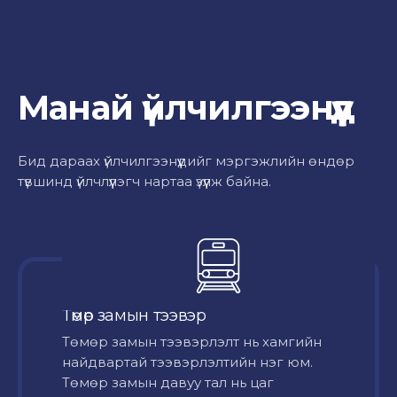
Манай үйлчилгээнүүд
Бид дараах үйлчилгээнүүдийг мэргэжлийн өндөр
түвшинд үйлчлүүлэгч нартаа үзүүлж байна.
Төмөр замын тээвэр
Төмөр замын тээвэрлэлт нь хамгийн
найдвартай тээвэрлэлтийн нэг юм.
Төмөр замын давуу тал нь цаг