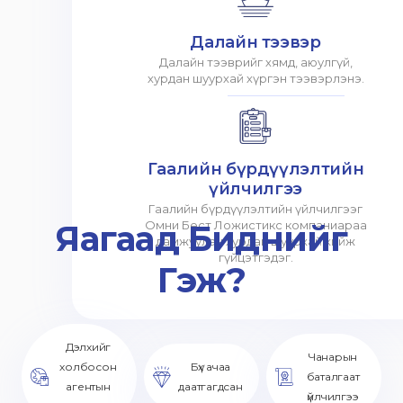
Далайн тээвэр
Далайн тээврийг хямд, аюулгүй,
хурдан шуурхай хүргэн тээвэрлэнэ.
Гаалийн бүрдүүлэлтийн
үйлчилгээ
Гаалийн бүрдүүлэлтийн үйлчилгээг
Яагаад Биднийг
Омни Бест Ложистикс компаниараа
дамжуулан хурдан шуурхай хийж
гүйцэтгэдэг.
Гэж?
Дэлхийг
Чанарын
холбосон
Бүх ачаа
баталгаат
агентын
даатгагдсан
үйлчилгээ