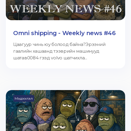
Omni shipping - Weekly news #46
Цаагуур чинь юу болоод байна?Эрээний
гаалийн хашаанд тээврийн машинууд
шатав0084 гээд volvo шатчихла...
Мэдээлэл