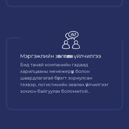
Мэргэжлийн зөвлөгөө өгөх үйлчилгээ
Бид танай компанийн гадаад
харилцааны менежерүүд болон
шаардлагатай бүлэгт зориулсан
тээвэр, логистикийн зөвлөх үйлчилгээг
зохион байгуулах боломжтой...