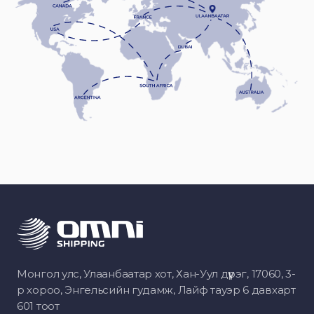
Монгол улс, Улаанбаатар хот, Хан-Уул дүүрэг, 17060, 3-
р хороо, Энгельсийн гудамж, Лайф тауэр 6 давхарт
601 тоот