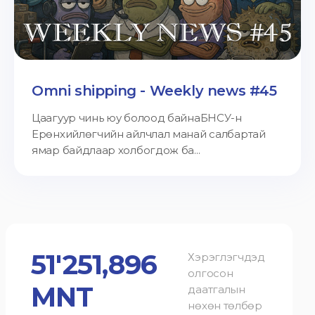
Omni shipping - Weekly news #45
Цаагуур чинь юу болоод байнаБНСУ-н
Ерөнхийлөгчийн айлчлал манай салбартай
ямар байдлаар холбогдож ба...
51'251,896
Хэрэглэгчдэд
олгосон
MNT
даатгалын
нөхөн төлбөр