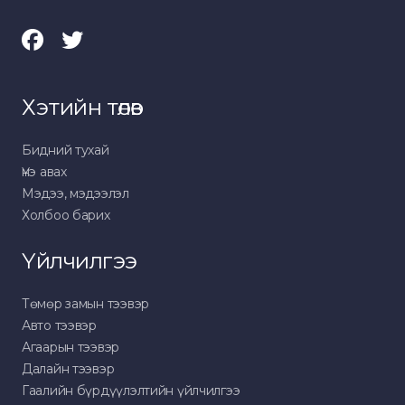
Хэтийн төлөв
Бидний тухай
Үнэ авах
Мэдээ, мэдээлэл
Холбоо барих
Үйлчилгээ
Төмөр замын тээвэр
Авто тээвэр
Агаарын тээвэр
Далайн тээвэр
Гаалийн бүрдүүлэлтийн үйлчилгээ