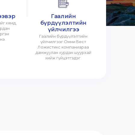
ээвэр
Гаалийн
бүрдүүлэлтийн
йг хямд,
урдан
үйлчилгээ
үргэн
Гаалийн бүрдүүлэлтийн
нэ.
үйлчилгээг Омни Бест
Ложистикс компаниараа
дамжуулан хурдан шуурхай
хийж гүйцэтгэдэг.