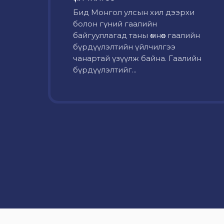
Бид Монгол улсын хил дээрхи
болон гүний гаалийн
байгууллагад таны өмнөөс гаалийн
бүрдүүлэлтийн үйлчилгээ
чанартай үзүүлж байна. Гаалийн
бүрдүүлэлтийг...