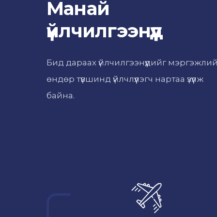
Манай
үйлчилгээнүүд
Бид дараах үйлчилгээнүүдийг мэргэжли
өндөр түвшинд үйлчлүүлэгч нартаа үзүүлж
байна.