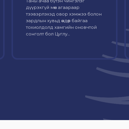
Таны ачаа бүтэн чингэлэг
дүүрэхгүй мөн агаараар
тээвэрлэхэд овор хэмжээ болон
зардлын хувьд өндөр байгаа
тохиолдолд хамгийн оновчтой
сонголт бол Цуглу...