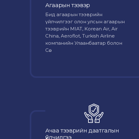
Агаарын тээвэр
Бид агаарын тээврийн
үйлчилгээг олон улсын агаарын
тээврийн MIAT, Korean Air, Air
China, Aeroflot, Turkish Airline
компанийн Улаанбаатар болон
Сө...
Ачаа тээврийн даатгалын
үйлчилгээ