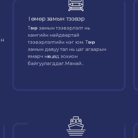
Төмөр замын тээвэр
Төмөр замын тээвэрлэлт нь
хамгийн найдвартай
йн
тээвэрлэлтийн нэг юм. Төмөр
замын давуу тал нь цаг агаарын
ямарч нөхцөлд зохион
байгуулагддаг.Манай...