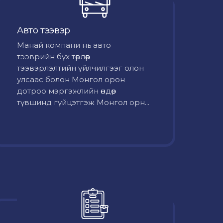
Авто тээвэр
Mанай компани нь авто
тээврийн бүх төрлөөр
тээвэрлэлтийн үйлчилгээг олон
улсаас болон Монгол орон
дотроо мэргэжлийн өндөр
түвшинд гүйцэтгэж Монгол орн...