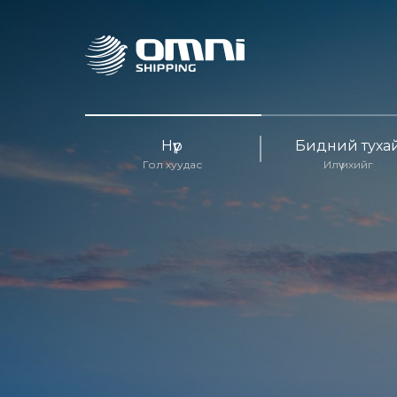
Нүүр
Бидний туха
Гол хуудас
Илүү ихийг