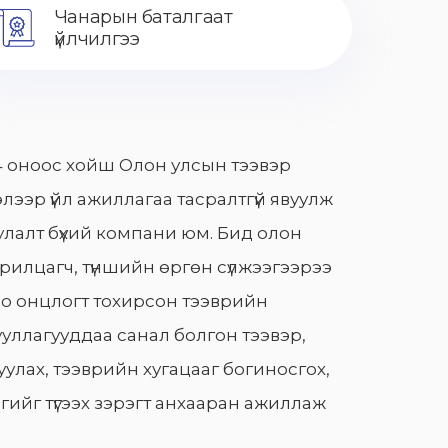
Чанарын баталгаат
үйлчилгээ
 оноос хойш Олон улсын тээвэр
лээр үйл ажиллагаа тасралтгүй явуулж
лалт бүхий компани юм. Бид олон
арилцагч, түншийн өргөн сүлжээгээрээ
о онцлогт тохирсон тээврийн
уллагууддаа санал болгон тээвэр,
улах, тээврийн хугацааг богиносгох,
гийг түгээх зэрэгт анхааран ажиллаж