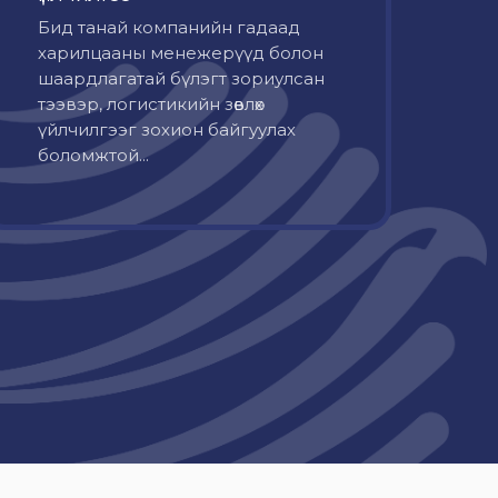
Бид танай компанийн гадаад
харилцааны менежерүүд болон
шаардлагатай бүлэгт зориулсан
тээвэр, логистикийн зөвлөх
үйлчилгээг зохион байгуулах
боломжтой...