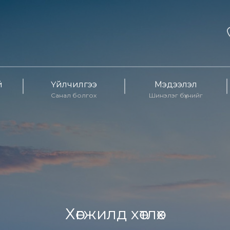
й
Үйлчилгээ
Мэдээлэл
Санал болгох
Шинэлэг бүхнийг
Хөгжилд хөтлөх