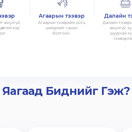
ээвэр
Агаарын тээвэр
Далайн т
г аюулгүй,
Агаарын тээврийн цогц
Далайн тээври
хцөлтэйгээр
шийдлийг санал
аюулгүй, х
дэг.
болгоно.
шуурхай х
тээвэрлэ
Яагаад Биднийг Гэж?