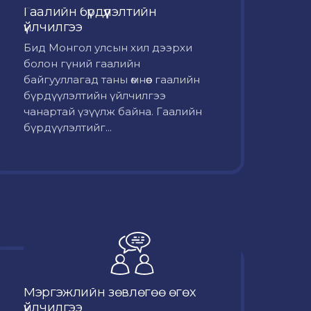
Гаалийн бүрдүүлэлтийн
үйлчилгээ
Бид Монгол улсын хил дээрхи
болон гүний гаалийн
байгууллагад таны өмнөөс гаалийн
бүрдүүлэлтийн үйлчилгээ
чанартай үзүүлж байна. Гаалийн
бүрдүүлэлтийг...
Мэргэжлийн зөвлөгөө өгөх
үйлчилгээ