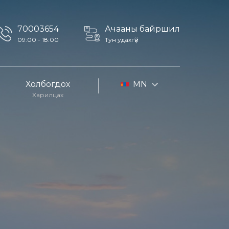
70003654
Ачааны байршил
09:00 - 18:00
Тун удахгүй
Холбогдох
MN
Харилцах