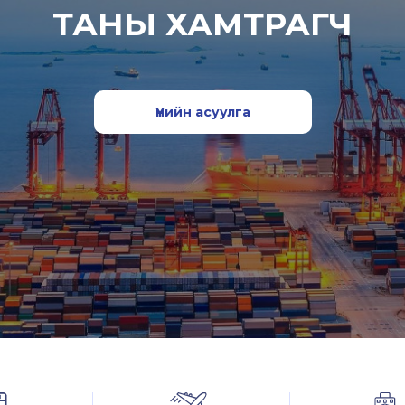
ТАНЫ ХАМТРАГЧ
Үнийн асуулга