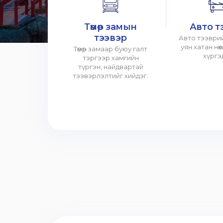
Төмөр замын
Авто т
тээвэр
Авто тээврий
уян хатан нө
Төмөр замаар буюу галт
хүргэ
тэргээр хамгийн
түргэн, найдвартай
тээвэрлэлтийг хийдэг.