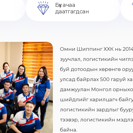
Бүх ачаа
даатгагдсан
Омни Шиппинг ХХК нь 2014
зуучлал, логистикийн чиглэ
буй дотоодын хөрөнгө оруу
улсад байрлах 500 гаруй х
дамжуулан Монгол орныхо
шийдлийг харилцагч байгу
логистикийн зардлыг бууру
тээвэр, логистикийн мэдлэ
байна.