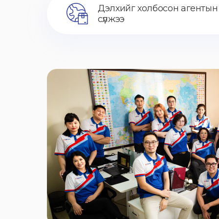
Дэлхийг холбосон агентын
сүлжээ