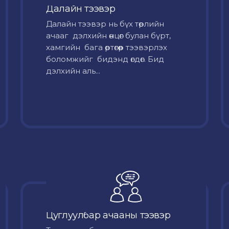
Далайн тээвэр
Далайн тээвэр нь бүх төрлийн
ачааг дэлхийн өнцөг булан бүрт,
хамгийн бага өртөгөөр тээвэрлэх
боломжийг бидэнд өгдөг. Бид
дэлхийн аль...
Цуглуулбар ачааны тээвэр