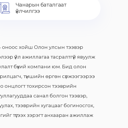
Чанарын баталгаат
үйлчилгээ
 оноос хойш Олон улсын тээвэр
лээр үйл ажиллагаа тасралтгүй явуулж
лалт бүхий компани юм. Бид олон
арилцагч, түншийн өргөн сүлжээгээрээ
о онцлогт тохирсон тээврийн
уллагууддаа санал болгон тээвэр,
улах, тээврийн хугацааг богиносгох,
гийг түгээх зэрэгт анхааран ажиллаж