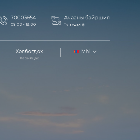
70003654
Ачааны байршил
09:00 - 18:00
Тун удахгүй
Холбогдох
MN
Харилцах