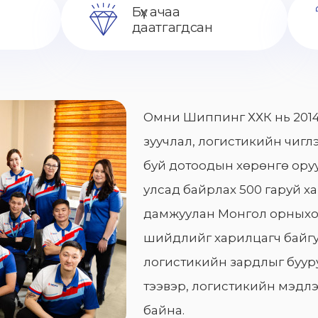
Бүх ачаа
даатгагдсан
Омни Шиппинг ХХК нь 2014
зуучлал, логистикийн чиглэ
буй дотоодын хөрөнгө оруу
улсад байрлах 500 гаруй х
дамжуулан Монгол орныхо
шийдлийг харилцагч байгу
логистикийн зардлыг бууру
тээвэр, логистикийн мэдлэ
байна.