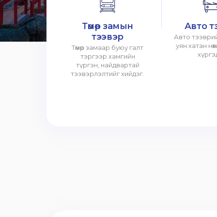
Төмөр замын
Авто т
тээвэр
Авто тээврий
уян хатан нө
Төмөр замаар буюу галт
хүргэ
тэргээр хамгийн
түргэн, найдвартай
тээвэрлэлтийг хийдэг.