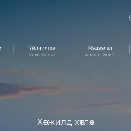
й
Үйлчилгээ
Мэдээлэл
Санал болгох
Шинэлэг бүхнийг
Хөгжилд хөтлөх