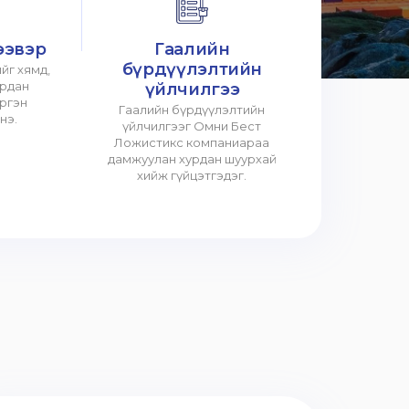
ээвэр
Гаалийн
бүрдүүлэлтийн
йг хямд,
урдан
үйлчилгээ
үргэн
Гаалийн бүрдүүлэлтийн
нэ.
үйлчилгээг Омни Бест
Ложистикс компаниараа
дамжуулан хурдан шуурхай
хийж гүйцэтгэдэг.