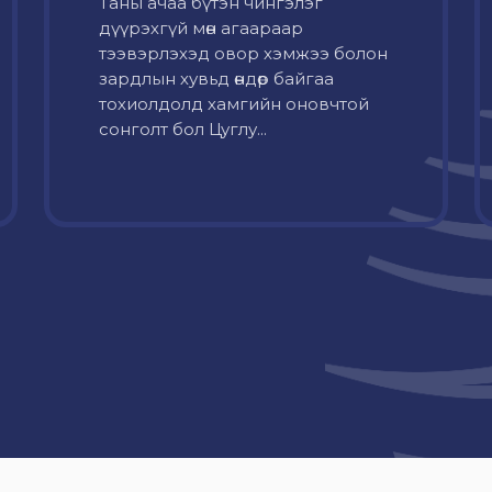
Таны ачаа бүтэн чингэлэг
дүүрэхгүй мөн агаараар
тээвэрлэхэд овор хэмжээ болон
зардлын хувьд өндөр байгаа
тохиолдолд хамгийн оновчтой
сонголт бол Цуглу...