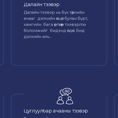
Далайн тээвэр
Далайн тээвэр нь бүх төрлийн
ачааг дэлхийн өнцөг булан бүрт,
хамгийн бага өртөгөөр тээвэрлэх
боломжийг бидэнд өгдөг. Бид
дэлхийн аль...
Цуглуулбар ачааны тээвэр