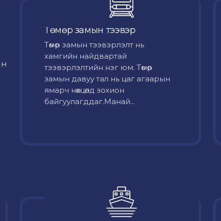
Төмөр замын тээвэр
Төмөр замын тээвэрлэлт нь
хамгийн найдвартай
йн
тээвэрлэлтийн нэг юм. Төмөр
замын давуу тал нь цаг агаарын
ямарч нөхцөлд зохион
байгуулагддаг.Манай...