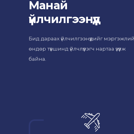
Манай
үйлчилгээнүүд
Бид дараах үйлчилгээнүүдийг мэргэжли
өндөр түвшинд үйлчлүүлэгч нартаа үзүүлж
байна.