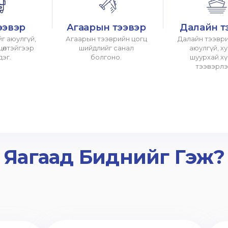
ээвэр
Агаарын тээвэр
Далайн т
г аюулгүй,
Агаарын тээврийн цогц
Далайн тээври
хцөлтэйгээр
шийдлийг санал
аюулгүй, х
дэг.
болгоно.
шуурхай х
тээвэрлэ
Яагаад Биднийг Гэж?