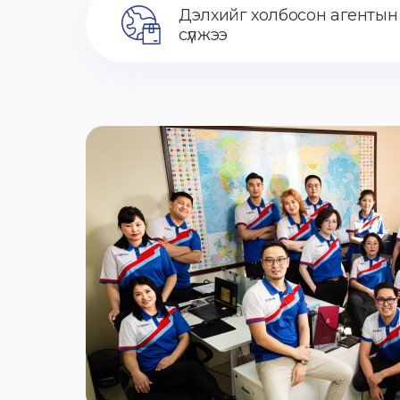
Дэлхийг холбосон агентын
сүлжээ