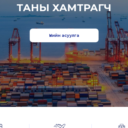
ТАНЫ ХАМТРАГЧ
Үнийн асуулга