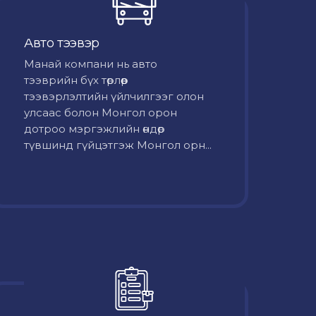
Авто тээвэр
Mанай компани нь авто
тээврийн бүх төрлөөр
тээвэрлэлтийн үйлчилгээг олон
улсаас болон Монгол орон
дотроо мэргэжлийн өндөр
түвшинд гүйцэтгэж Монгол орн...