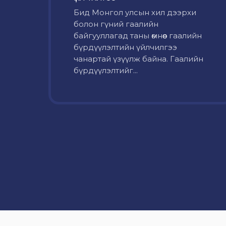
Бид Монгол улсын хил дээрхи
болон гүний гаалийн
байгууллагад таны өмнөөс гаалийн
бүрдүүлэлтийн үйлчилгээ
чанартай үзүүлж байна. Гаалийн
бүрдүүлэлтийг...