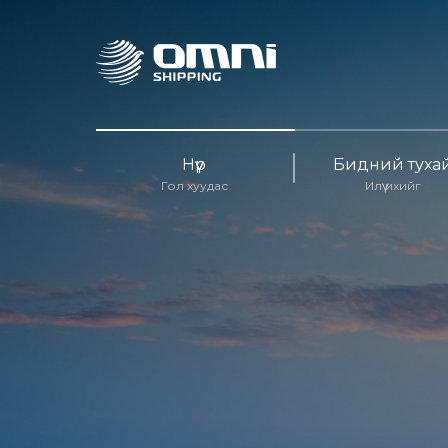
Нүүр
Бидний туха
Гол хуудас
Илүү ихийг