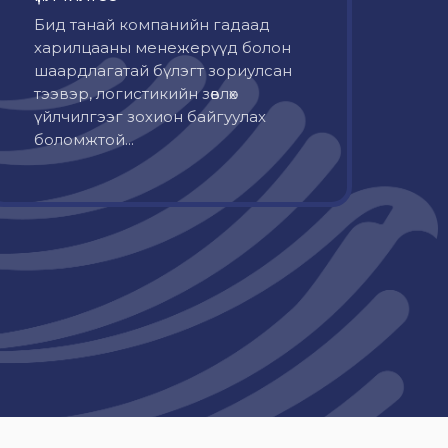
Бид танай компанийн гадаад
харилцааны менежерүүд болон
шаардлагатай бүлэгт зориулсан
тээвэр, логистикийн зөвлөх
үйлчилгээг зохион байгуулах
боломжтой...