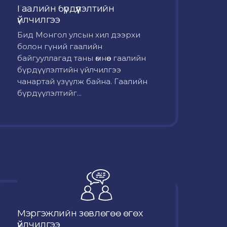
Гаалийн бүрдүүлэлтийн
үйлчилгээ
Бид Монгол улсын хил дээрхи
болон гүний гаалийн
байгууллагад таны өмнөөс гаалийн
бүрдүүлэлтийн үйлчилгээ
чанартай үзүүлж байна. Гаалийн
бүрдүүлэлтийг...
Мэргэжлийн зөвлөгөө өгөх
үйлчилгээ