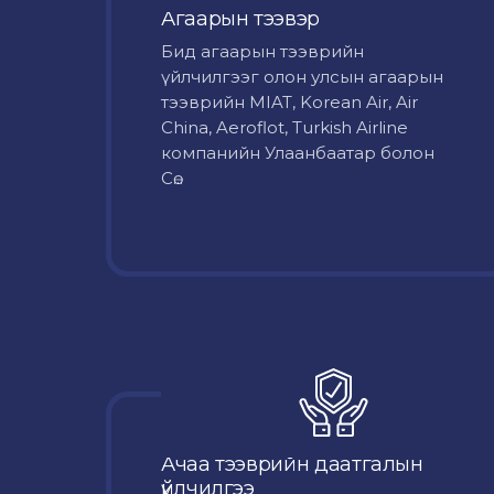
Агаарын тээвэр
Бид агаарын тээврийн
үйлчилгээг олон улсын агаарын
тээврийн MIAT, Korean Air, Air
China, Aeroflot, Turkish Airline
компанийн Улаанбаатар болон
Сө...
Ачаа тээврийн даатгалын
үйлчилгээ