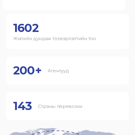
1602
Жилийн дундаж тээвэрлэлтийн тоо
200+
Агентууд
143
Страны перевозки