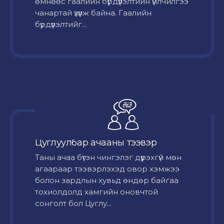
өмнөөс гаалийн бүрдүүлэлтийн үйлчилгээ
чанартай үзүүлж байна. Гаалийн
бүрдүүлэлтийг...
Цуглуулбар ачааны тээвэр
Таны ачаа бүтэн чингэлэг дүүрэхгүй мөн
агаараар тээвэрлэхэд овор хэмжээ
болон зардлын хувьд өндөр байгаа
тохиолдолд хамгийн оновчтой
сонголт бол Цуглу...