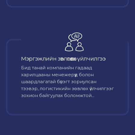
Мэргэжлийн зөвлөгөө өгөх үйлчилгээ
Бид танай компанийн гадаад
харилцааны менежерүүд болон
шаардлагатай бүлэгт зориулсан
тээвэр, логистикийн зөвлөх үйлчилгээг
зохион байгуулах боломжтой...