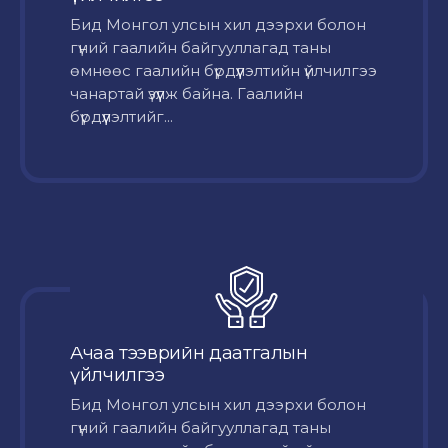
Бид Монгол улсын хил дээрхи болон
гүний гаалийн байгууллагад таны
өмнөөс гаалийн бүрдүүлэлтийн үйлчилгээ
чанартай үзүүлж байна. Гаалийн
бүрдүүлэлтийг...
Ачаа тээврийн даатгалын
үйлчилгээ
Бид Монгол улсын хил дээрхи болон
гүний гаалийн байгууллагад таны