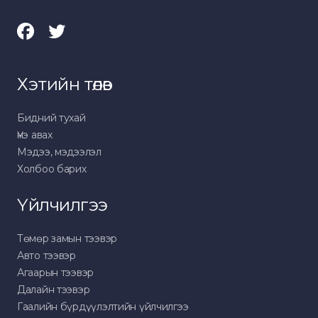
Хэтийн төлөв
Бидний тухай
Үнэ авах
Мэдээ, мэдээлэл
Холбоо барих
Үйлчилгээ
Төмөр замын тээвэр
Авто тээвэр
Агаарын тээвэр
Далайн тээвэр
Гаалийн бүрдүүлэлтийн үйлчилгээ