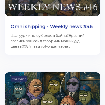
Omni shipping - Weekly news #46
Цаагуур чинь юу болоод байна?Эрээний
гаалийн хашаанд тээврийн машинууд
шатав0084 гээд volvo шатчихла...
Мэдээлэл