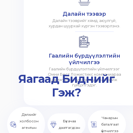
Далайн тээвэр
Далайн тээврийг хямд, аюулгүй,
хурдан шуурхай хүргэн тээвэрлэнэ.
Гаалийн бүрдүүлэлтийн
үйлчилгээ
Гаалийн бүрдүүлэлтийн үйлчилгээг
Яагаад Биднийг
Омни Бест Ложистикс компаниараа
дамжуулан хурдан шуурхай хийж
гүйцэтгэдэг.
Гэж?
Дэлхийг
Чанарын
холбосон
Бүх ачаа
баталгаат
агентын
даатгагдсан
үйлчилгээ