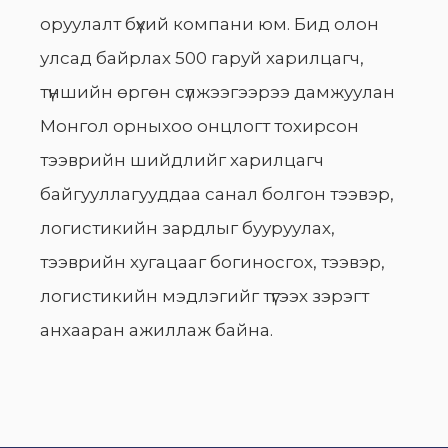
оруулалт бүхий компани юм. Бид олон
улсад байрлах 500 гаруй харилцагч,
түншийн өргөн сүлжээгээрээ дамжуулан
Монгол орныхоо онцлогт тохирсон
тээврийн шийдлийг харилцагч
байгууллагууддаа санал болгон тээвэр,
логистикийн зардлыг бууруулах,
тээврийн хугацааг богиносгох, тээвэр,
логистикийн мэдлэгийг түгээх зэрэгт
анхааран ажиллаж байна.