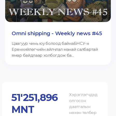
Omni shipping - Weekly news #45
Цаагуур чинь юу болоод байнаБНСУ-н
Ерөнхийлөгчийн айлчлал манай салбартай
ямар байдлаар холбогдож ба...
51'251,896
Хэрэглэгчдэд
олгосон
MNT
даатгалын
нөхөн төлбөр