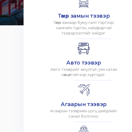
Төмөр замын тээвэр
Төмөр замаар буюу галт тэргээр
хамгийн түргэн, найдвартай
тээвэрлэлтийг хийдэг.
Авто тээвэр
Авто тээврийг аюулгүй, уян хатан
нөхцөлтэйгээр хүргэдэг.
Агаарын тээвэр
Агаарын тээврийн цогц шийдлийг
санал болгоно.