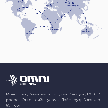
Монгол улс, Улаанбаатар хот, Хан-Уул дүүрэг, 17060, 3-
р хороо, Энгельсийн гудамж, Лайф тауэр 6 давхарт
601 тоот