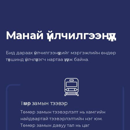
Манай үйлчилгээнүүд
Бид дараах үйлчилгээнүүдийг мэргэжлийн өндөр
түвшинд үйлчлүүлэгч нартаа үзүүлж байна.
Төмөр замын тээвэр
Төмөр замын тээвэрлэлт нь хамгийн
найдвартай тээвэрлэлтийн нэг юм.
Төмөр замын давуу тал нь цаг