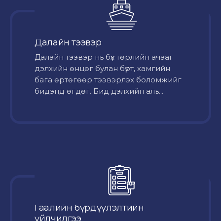
Далайн тээвэр
Далайн тээвэр нь бүх төрлийн ачааг
дэлхийн өнцөг булан бүрт, хамгийн
бага өртөгөөр тээвэрлэх боломжийг
бидэнд өгдөг. Бид дэлхийн аль...
Гаалийн бүрдүүлэлтийн
үйлчилгээ