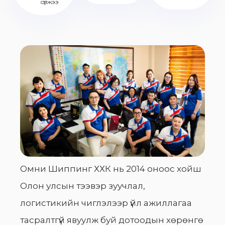
сүлжээ
Омни Шиппинг ХХК нь 2014 оноос хойш
Олон улсын тээвэр зуучлал,
логистикийн чиглэлээр үйл ажиллагаа
тасралтгүй явуулж буй дотоодын хөрөнгө