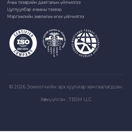
Ачаа тээврийн даатгалын үйлчилгээ
Цуглуулбар ачааны тээвэр
Мэргэжлийн зөвлөгөө өгөх үйлчилгээ
© 2026. Зохиогчийн эрх хуулиар хамгаалагдсан.
Хөгжүүлсэн :
TBSM LLC