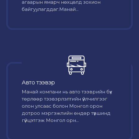
агаарын ямарч нөхцөлд зохион
байгуулагддаг.Манай...
Авто тээвэр
Mанай компани нь авто тээврийн бүх
төрлөөр тээвэрлэлтийн үйлчилгээг
олон улсаас болон Монгол орон
дотроо мэргэжлийн өндөр түвшинд
гүйцэтгэж Монгол орн...