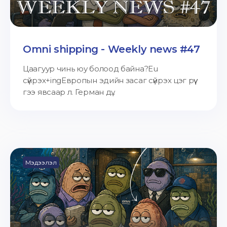
Omni shipping - Weekly news #47
Цаагуур чинь юу болоод байна?Eu
сүйрэх+ingЕвропын эдийн засаг сүйрэх цэг рүү
гээ явсаар л. Герман дү...
Мэдээлэл