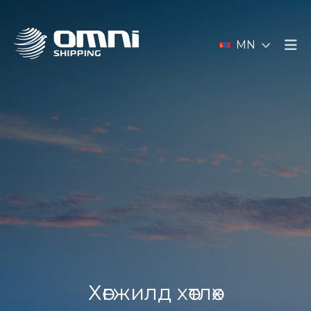
MN
Хөгжилд хөтлөх