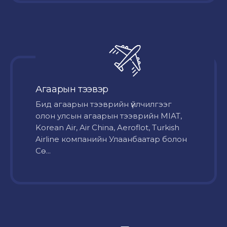
Агаарын тээвэр
Бид агаарын тээврийн үйлчилгээг
олон улсын агаарын тээврийн MIAT,
Korean Air, Air China, Aeroflot, Turkish
Airline компанийн Улаанбаатар болон
Сө...