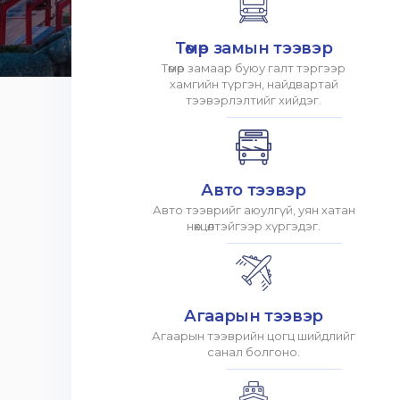
Төмөр замын тээвэр
Төмөр замаар буюу галт тэргээр
хамгийн түргэн, найдвартай
тээвэрлэлтийг хийдэг.
Авто тээвэр
Авто тээврийг аюулгүй, уян хатан
нөхцөлтэйгээр хүргэдэг.
Агаарын тээвэр
Агаарын тээврийн цогц шийдлийг
санал болгоно.