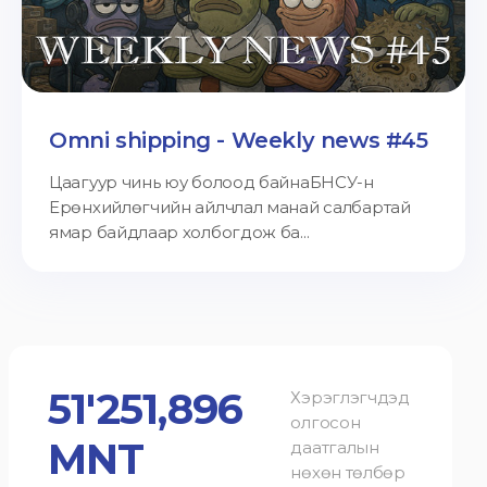
Omni shipping - Weekly news #45
Цаагуур чинь юу болоод байнаБНСУ-н
Ерөнхийлөгчийн айлчлал манай салбартай
ямар байдлаар холбогдож ба...
51'251,896
Хэрэглэгчдэд
олгосон
MNT
даатгалын
нөхөн төлбөр