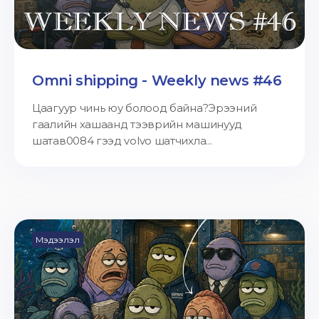
Omni shipping - Weekly news #46
Цаагуур чинь юу болоод байна?Эрээний
гаалийн хашаанд тээврийн машинууд
шатав0084 гээд volvo шатчихла...
Мэдээлэл