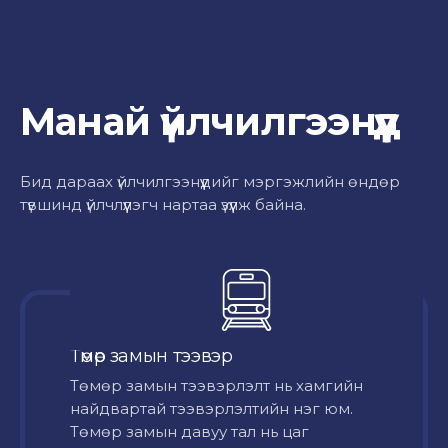
Манай үйлчилгээнүүд
Бид дараах үйлчилгээнүүдийг мэргэжлийн өндөр
түвшинд үйлчлүүлэгч нартаа үзүүлж байна.
Төмөр замын тээвэр
Төмөр замын тээвэрлэлт нь хамгийн
найдвартай тээвэрлэлтийн нэг юм.
Төмөр замын давуу тал нь цаг