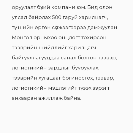
оруулалт бүхий компани юм. Бид олон
улсад байрлах 500 гаруй харилцагч,
түншийн өргөн сүлжээгээрээ дамжуулан
Монгол орныхоо онцлогт тохирсон
тээврийн шийдлийг харилцагч
байгууллагууддаа санал болгон тээвэр,
логистикийн зардлыг бууруулах,
тээврийн хугацааг богиносгох, тээвэр,
логистикийн мэдлэгийг түгээх зэрэгт
анхааран ажиллаж байна.