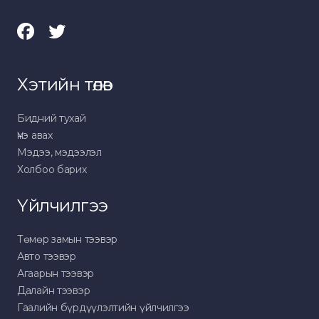
Хэтийн төлөв
Бидний тухай
Үнэ авах
Мэдээ, мэдээлэл
Холбоо барих
Үйлчилгээ
Төмөр замын тээвэр
Авто тээвэр
Агаарын тээвэр
Далайн тээвэр
Гаалийн бүрдүүлэлтийн үйлчилгээ