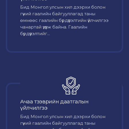
Бид Монгол улсын хил дээрхи болон
гүний гаалийн байгууллагад таны
өмнөөс гаалийн бүрдүүлэлтийн үйлчилгээ
чанартай үзүүлж байна. Гаалийн
бүрдүүлэлтийг...
Ачаа тээврийн даатгалын
үйлчилгээ
Бид Монгол улсын хил дээрхи болон
гүний гаалийн байгууллагад таны