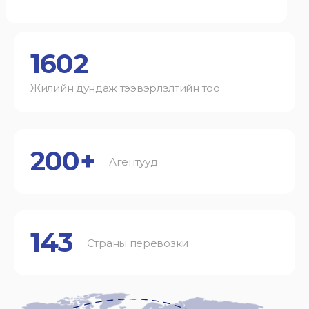
1602
Жилийн дундаж тээвэрлэлтийн тоо
200+
Агентууд
143
Страны перевозки