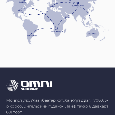
Монгол улс, Улаанбаатар хот, Хан-Уул дүүрэг, 17060, 3-
р хороо, Энгельсийн гудамж, Лайф тауэр 6 давхарт
601 тоот