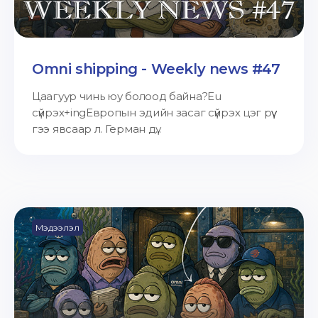
Omni shipping - Weekly news #47
Цаагуур чинь юу болоод байна?Eu
сүйрэх+ingЕвропын эдийн засаг сүйрэх цэг рүү
гээ явсаар л. Герман дү...
Мэдээлэл