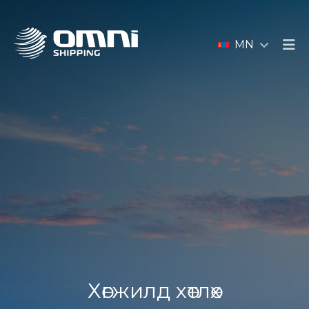
MN
Хөгжилд хөтлөх