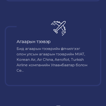
Агаарын тээвэр
Бид агаарын тээврийн үйлчилгээг
олон улсын агаарын тээврийн MIAT,
Korean Air, Air China, Aeroflot, Turkish
Airline компанийн Улаанбаатар болон
Сө...