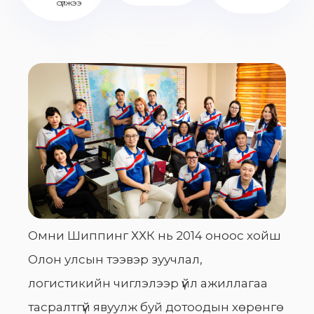
сүлжээ
Омни Шиппинг ХХК нь 2014 оноос хойш
Олон улсын тээвэр зуучлал,
логистикийн чиглэлээр үйл ажиллагаа
тасралтгүй явуулж буй дотоодын хөрөнгө