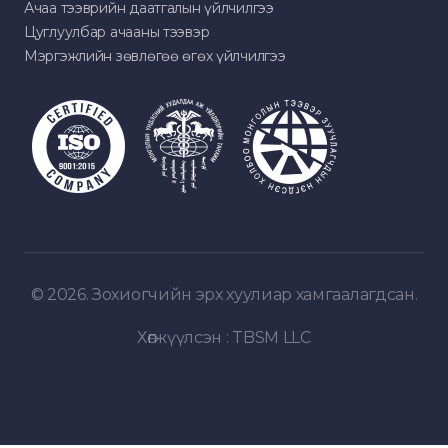
Ачаа тээврийн даатгалын үйлчилгээ
Цуглуулбар ачааны тээвэр
Мэргэжлийн зөвлөгөө өгөх үйлчилгээ
© 2026. Зохиогчийн эрх хуулиар хамгаалагдсан.
Хөгжүүлсэн :
TBSM LLC