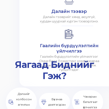
Далайн тээвэр
Далайн тээврийг хямд, аюулгүй,
хурдан шуурхай хүргэн тээвэрлэнэ.
Гаалийн бүрдүүлэлтийн
үйлчилгээ
Гаалийн бүрдүүлэлтийн үйлчилгээг
Яагаад Биднийг
Омни Бест Ложистикс компаниараа
дамжуулан хурдан шуурхай хийж
гүйцэтгэдэг.
Гэж?
Дэлхийг
Чанарын
холбосон
Бүх ачаа
баталгаат
агентын
даатгагдсан
үйлчилгээ