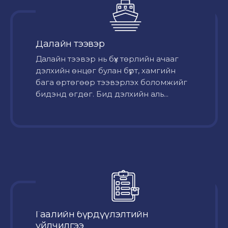
Далайн тээвэр
Далайн тээвэр нь бүх төрлийн ачааг
дэлхийн өнцөг булан бүрт, хамгийн
бага өртөгөөр тээвэрлэх боломжийг
бидэнд өгдөг. Бид дэлхийн аль...
Гаалийн бүрдүүлэлтийн
үйлчилгээ