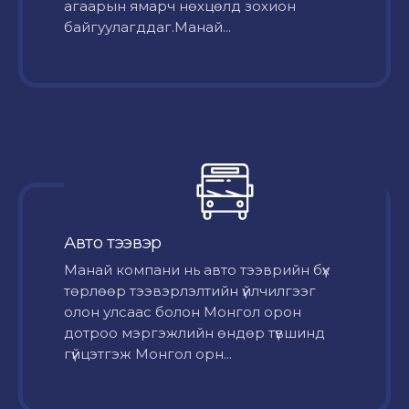
агаарын ямарч нөхцөлд зохион
байгуулагддаг.Манай...
Авто тээвэр
Mанай компани нь авто тээврийн бүх
төрлөөр тээвэрлэлтийн үйлчилгээг
олон улсаас болон Монгол орон
дотроо мэргэжлийн өндөр түвшинд
гүйцэтгэж Монгол орн...