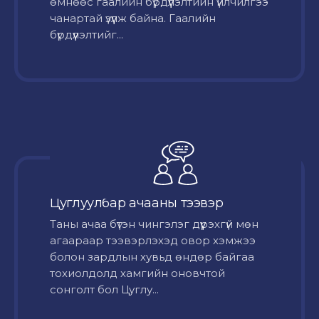
өмнөөс гаалийн бүрдүүлэлтийн үйлчилгээ
чанартай үзүүлж байна. Гаалийн
бүрдүүлэлтийг...
Цуглуулбар ачааны тээвэр
Таны ачаа бүтэн чингэлэг дүүрэхгүй мөн
агаараар тээвэрлэхэд овор хэмжээ
болон зардлын хувьд өндөр байгаа
тохиолдолд хамгийн оновчтой
сонголт бол Цуглу...