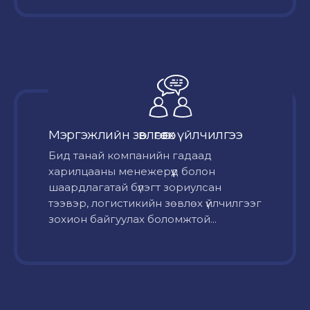
Мэргэжлийн зөвлөгөө өгөх үйлчилгээ
Бид танай компанийн гадаад
харилцааны менежерүүд болон
шаардлагатай бүлэгт зориулсан
тээвэр, логистикийн зөвлөх үйлчилгээг
зохион байгуулах боломжтой...