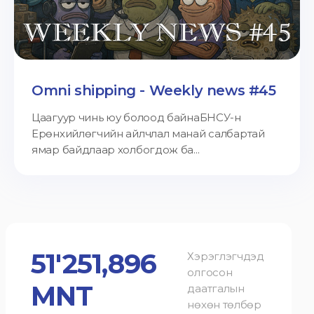
Omni shipping - Weekly news #45
Цаагуур чинь юу болоод байнаБНСУ-н
Ерөнхийлөгчийн айлчлал манай салбартай
ямар байдлаар холбогдож ба...
51'251,896
Хэрэглэгчдэд
олгосон
MNT
даатгалын
нөхөн төлбөр