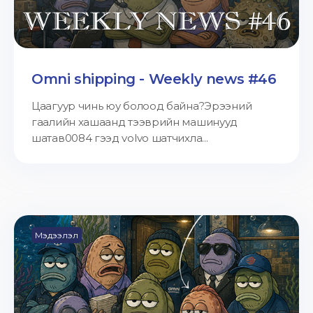
Omni shipping - Weekly news #46
Цаагуур чинь юу болоод байна?Эрээний
гаалийн хашаанд тээврийн машинууд
шатав0084 гээд volvo шатчихла...
Мэдээлэл