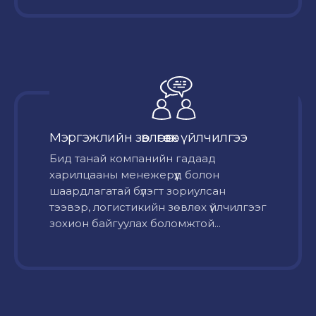
Мэргэжлийн зөвлөгөө өгөх үйлчилгээ
Бид танай компанийн гадаад
харилцааны менежерүүд болон
шаардлагатай бүлэгт зориулсан
тээвэр, логистикийн зөвлөх үйлчилгээг
зохион байгуулах боломжтой...