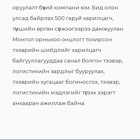
оруулалт бүхий компани юм. Бид олон
улсад байрлах 500 гаруй харилцагч,
түншийн өргөн сүлжээгээрээ дамжуулан
Монгол орныхоо онцлогт тохирсон
тээврийн шийдлийг харилцагч
байгууллагууддаа санал болгон тээвэр,
логистикийн зардлыг бууруулах,
тээврийн хугацааг богиносгох, тээвэр,
логистикийн мэдлэгийг түгээх зэрэгт
анхааран ажиллаж байна.