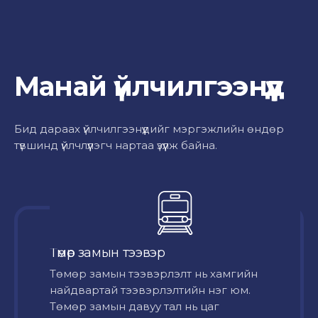
Манай үйлчилгээнүүд
Бид дараах үйлчилгээнүүдийг мэргэжлийн өндөр
түвшинд үйлчлүүлэгч нартаа үзүүлж байна.
Төмөр замын тээвэр
Төмөр замын тээвэрлэлт нь хамгийн
найдвартай тээвэрлэлтийн нэг юм.
Төмөр замын давуу тал нь цаг