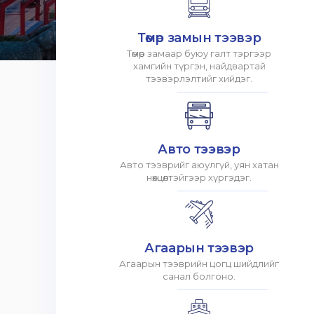
Төмөр замын тээвэр
Төмөр замаар буюу галт тэргээр
хамгийн түргэн, найдвартай
тээвэрлэлтийг хийдэг.
Авто тээвэр
Авто тээврийг аюулгүй, уян хатан
нөхцөлтэйгээр хүргэдэг.
Агаарын тээвэр
Агаарын тээврийн цогц шийдлийг
санал болгоно.