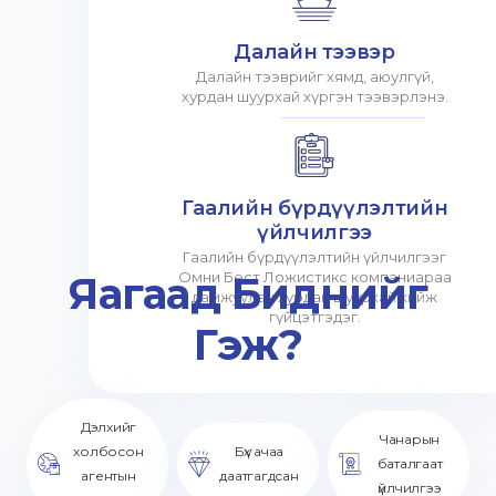
Далайн тээвэр
Далайн тээврийг хямд, аюулгүй,
хурдан шуурхай хүргэн тээвэрлэнэ.
Гаалийн бүрдүүлэлтийн
үйлчилгээ
Гаалийн бүрдүүлэлтийн үйлчилгээг
Яагаад Биднийг
Омни Бест Ложистикс компаниараа
дамжуулан хурдан шуурхай хийж
гүйцэтгэдэг.
Гэж?
Дэлхийг
Чанарын
холбосон
Бүх ачаа
баталгаат
агентын
даатгагдсан
үйлчилгээ