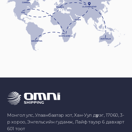
Монгол улс, Улаанбаатар хот, Хан-Уул дүүрэг, 17060, 3-
р хороо, Энгельсийн гудамж, Лайф тауэр 6 давхарт
601 тоот