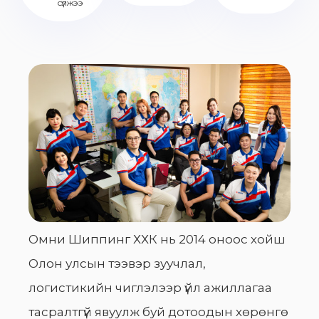
сүлжээ
Омни Шиппинг ХХК нь 2014 оноос хойш
Олон улсын тээвэр зуучлал,
логистикийн чиглэлээр үйл ажиллагаа
тасралтгүй явуулж буй дотоодын хөрөнгө