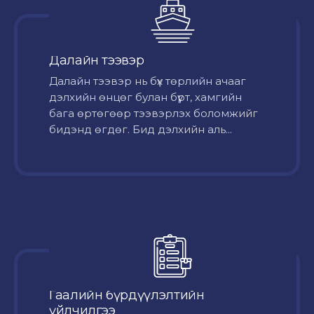
Далайн тээвэр
Далайн тээвэр нь бүх төрлийн ачааг
дэлхийн өнцөг булан бүрт, хамгийн
бага өртөгөөр тээвэрлэх боломжийг
бидэнд өгдөг. Бид дэлхийн аль...
Гаалийн бүрдүүлэлтийн
үйлчилгээ