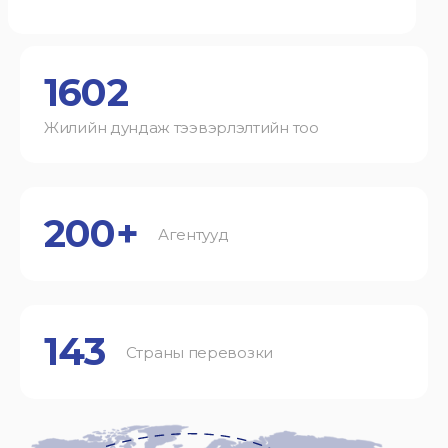
1602
Жилийн дундаж тээвэрлэлтийн тоо
200+
Агентууд
143
Страны перевозки