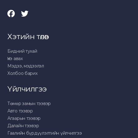
Хэтийн төлөв
Бидний тухай
Үнэ авах
Мэдээ, мэдээлэл
Холбоо барих
Үйлчилгээ
Төмөр замын тээвэр
Авто тээвэр
Агаарын тээвэр
Далайн тээвэр
Гаалийн бүрдүүлэлтийн үйлчилгээ