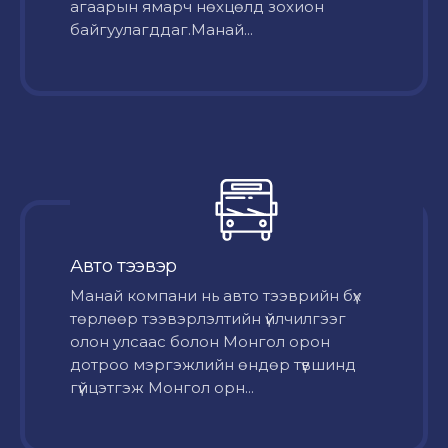
агаарын ямарч нөхцөлд зохион
байгуулагддаг.Манай...
Авто тээвэр
Mанай компани нь авто тээврийн бүх
төрлөөр тээвэрлэлтийн үйлчилгээг
олон улсаас болон Монгол орон
дотроо мэргэжлийн өндөр түвшинд
гүйцэтгэж Монгол орн...