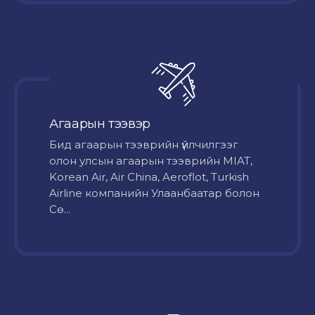
Агаарын тээвэр
Бид агаарын тээврийн үйлчилгээг
олон улсын агаарын тээврийн MIAT,
Korean Air, Air China, Aeroflot, Turkish
Airline компанийн Улаанбаатар болон
Сө...