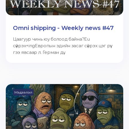
Omni shipping - Weekly news #47
Цаагуур чинь юу болоод байна?Eu
сүйрэх+ingЕвропын эдийн засаг сүйрэх цэг рүү
гээ явсаар л. Герман дү...
Мэдээлэл