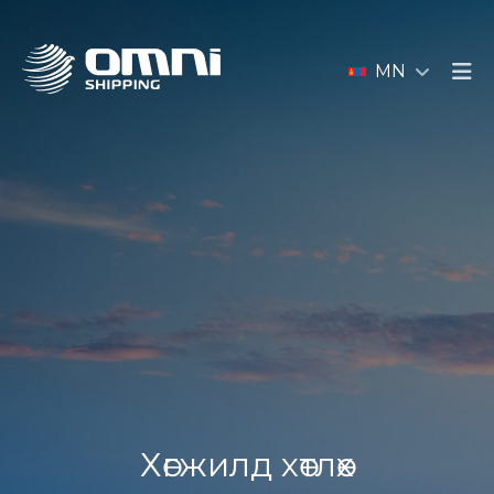
MN
Хөгжилд хөтлөх