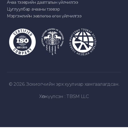
Ачаа тээврийн даатгалын үйлчилгээ
Цуглуулбар ачааны тээвэр
Мэргэжлийн зөвлөгөө өгөх үйлчилгээ
© 2026. Зохиогчийн эрх хуулиар хамгаалагдсан.
Хөгжүүлсэн :
TBSM LLC