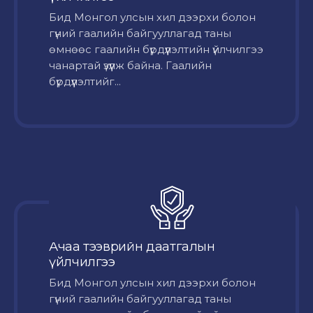
Бид Монгол улсын хил дээрхи болон
гүний гаалийн байгууллагад таны
өмнөөс гаалийн бүрдүүлэлтийн үйлчилгээ
чанартай үзүүлж байна. Гаалийн
бүрдүүлэлтийг...
Ачаа тээврийн даатгалын
үйлчилгээ
Бид Монгол улсын хил дээрхи болон
гүний гаалийн байгууллагад таны