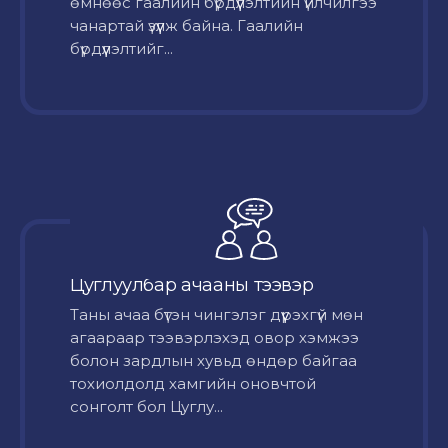
өмнөөс гаалийн бүрдүүлэлтийн үйлчилгээ
чанартай үзүүлж байна. Гаалийн
бүрдүүлэлтийг...
Цуглуулбар ачааны тээвэр
Таны ачаа бүтэн чингэлэг дүүрэхгүй мөн
агаараар тээвэрлэхэд овор хэмжээ
болон зардлын хувьд өндөр байгаа
тохиолдолд хамгийн оновчтой
сонголт бол Цуглу...