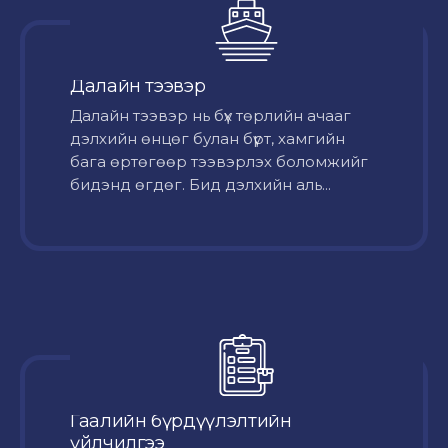
Далайн тээвэр
Далайн тээвэр нь бүх төрлийн ачааг
дэлхийн өнцөг булан бүрт, хамгийн
бага өртөгөөр тээвэрлэх боломжийг
бидэнд өгдөг. Бид дэлхийн аль...
Гаалийн бүрдүүлэлтийн
үйлчилгээ