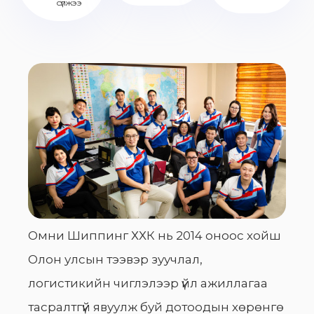
сүлжээ
Омни Шиппинг ХХК нь 2014 оноос хойш
Олон улсын тээвэр зуучлал,
логистикийн чиглэлээр үйл ажиллагаа
тасралтгүй явуулж буй дотоодын хөрөнгө