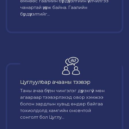
өмнөөс гаалийн бүрдүүлэлтийн үйлчилгээ
чанартай үзүүлж байна. Гаалийн
бүрдүүлэлтийг...
Цуглуулбар ачааны тээвэр
Таны ачаа бүтэн чингэлэг дүүрэхгүй мөн
агаараар тээвэрлэхэд овор хэмжээ
болон зардлын хувьд өндөр байгаа
тохиолдолд хамгийн оновчтой
сонголт бол Цуглу...