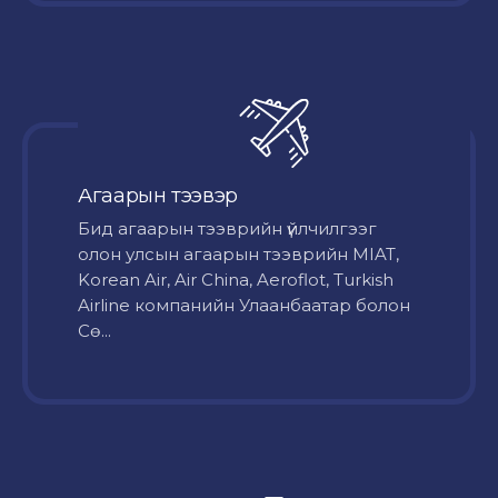
Агаарын тээвэр
Бид агаарын тээврийн үйлчилгээг
олон улсын агаарын тээврийн MIAT,
Korean Air, Air China, Aeroflot, Turkish
Airline компанийн Улаанбаатар болон
Сө...