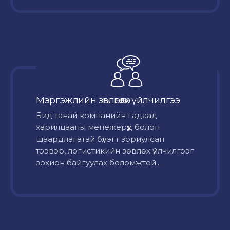
Мэргэжлийн зөвлөгөө өгөх үйлчилгээ
Бид танай компанийн гадаад
харилцааны менежерүүд болон
шаардлагатай бүлэгт зориулсан
тээвэр, логистикийн зөвлөх үйлчилгээг
зохион байгуулах боломжтой...