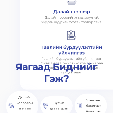
Далайн тээвэр
Далайн тээврийг хямд, аюулгүй,
хурдан шуурхай хүргэн тээвэрлэнэ.
Гаалийн бүрдүүлэлтийн
үйлчилгээ
Гаалийн бүрдүүлэлтийн үйлчилгээг
Яагаад Биднийг
Омни Бест Ложистикс компаниараа
дамжуулан хурдан шуурхай хийж
гүйцэтгэдэг.
Гэж?
Дэлхийг
Чанарын
холбосон
Бүх ачаа
баталгаат
агентын
даатгагдсан
үйлчилгээ