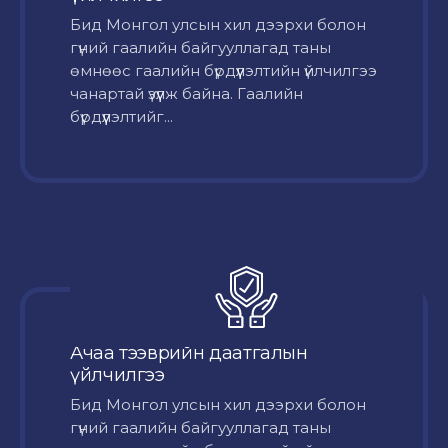
Бид Монгол улсын хил дээрхи болон
гүний гаалийн байгууллагад таны
өмнөөс гаалийн бүрдүүлэлтийн үйлчилгээ
чанартай үзүүлж байна. Гаалийн
бүрдүүлэлтийг...
Ачаа тээврийн даатгалын
үйлчилгээ
Бид Монгол улсын хил дээрхи болон
гүний гаалийн байгууллагад таны