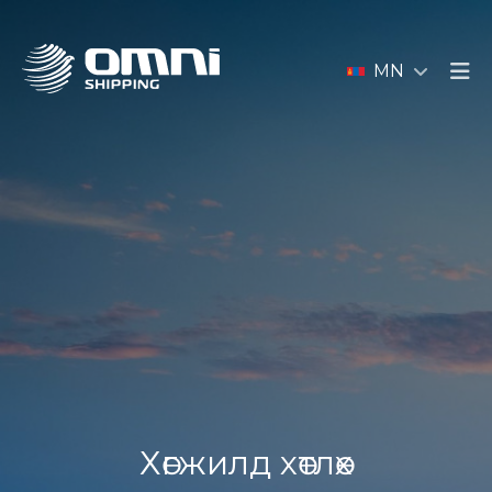
MN
Хөгжилд хөтлөх