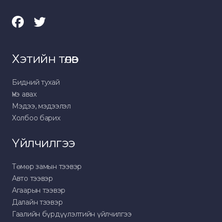
Хэтийн төлөв
Бидний тухай
Үнэ авах
Мэдээ, мэдээлэл
Холбоо барих
Үйлчилгээ
Төмөр замын тээвэр
Авто тээвэр
Агаарын тээвэр
Далайн тээвэр
Гаалийн бүрдүүлэлтийн үйлчилгээ