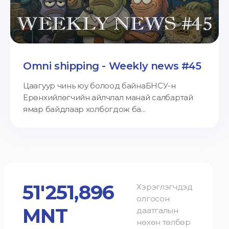
Omni shipping - Weekly news #45
Цаагуур чинь юу болоод байнаБНСУ-н
Ерөнхийлөгчийн айлчлал манай салбартай
ямар байдлаар холбогдож ба...
51'251,896
Хэрэглэгчдэд
олгосон
MNT
даатгалын
нөхөн төлбөр