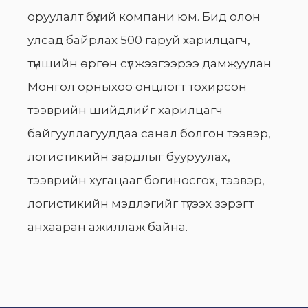
оруулалт бүхий компани юм. Бид олон
улсад байрлах 500 гаруй харилцагч,
түншийн өргөн сүлжээгээрээ дамжуулан
Монгол орныхоо онцлогт тохирсон
тээврийн шийдлийг харилцагч
байгууллагууддаа санал болгон тээвэр,
логистикийн зардлыг бууруулах,
тээврийн хугацааг богиносгох, тээвэр,
логистикийн мэдлэгийг түгээх зэрэгт
анхааран ажиллаж байна.