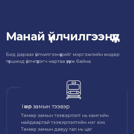
Манай үйлчилгээнүүд
Бид дараах үйлчилгээнүүдийг мэргэжлийн өндөр
түвшинд үйлчлүүлэгч нартаа үзүүлж байна.
Төмөр замын тээвэр
Төмөр замын тээвэрлэлт нь хамгийн
найдвартай тээвэрлэлтийн нэг юм.
Төмөр замын давуу тал нь цаг