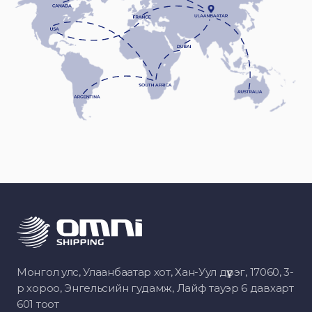
Монгол улс, Улаанбаатар хот, Хан-Уул дүүрэг, 17060, 3-
р хороо, Энгельсийн гудамж, Лайф тауэр 6 давхарт
601 тоот