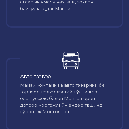
агаарын ямарч нөхцөлд зохион
байгуулагддаг.Манай...
Авто тээвэр
Mанай компани нь авто тээврийн бүх
төрлөөр тээвэрлэлтийн үйлчилгээг
олон улсаас болон Монгол орон
дотроо мэргэжлийн өндөр түвшинд
гүйцэтгэж Монгол орн...