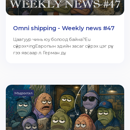
Omni shipping - Weekly news #47
Цаагуур чинь юу болоод байна?Eu
сүйрэх+ingЕвропын эдийн засаг сүйрэх цэг рүү
гээ явсаар л. Герман дү...
Мэдээлэл