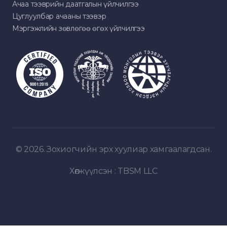
Ачаа тээврийн даатгалын үйлчилгээ
Цуглуулбар ачааны тээвэр
Мэргэжлийн зөвлөгөө өгөх үйлчилгээ
© 2026. Зохиогчийн эрх хуулиар хамгаалагдсан.
Хөгжүүлсэн :
TBSM LLC