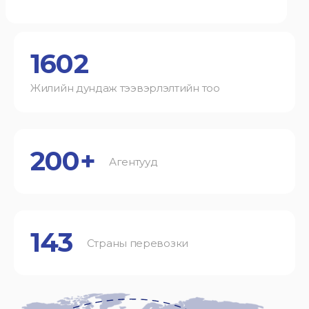
1602
Жилийн дундаж тээвэрлэлтийн тоо
200+
Агентууд
143
Страны перевозки