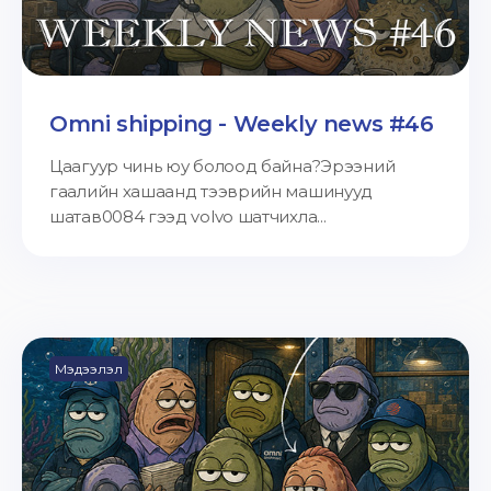
Omni shipping - Weekly news #46
Цаагуур чинь юу болоод байна?Эрээний
гаалийн хашаанд тээврийн машинууд
шатав0084 гээд volvo шатчихла...
Мэдээлэл