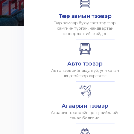
Төмөр замын тээвэр
Төмөр замаар буюу галт тэргээр
хамгийн түргэн, найдвартай
тээвэрлэлтийг хийдэг.
Авто тээвэр
Авто тээврийг аюулгүй, уян хатан
нөхцөлтэйгээр хүргэдэг.
Агаарын тээвэр
Агаарын тээврийн цогц шийдлийг
санал болгоно.