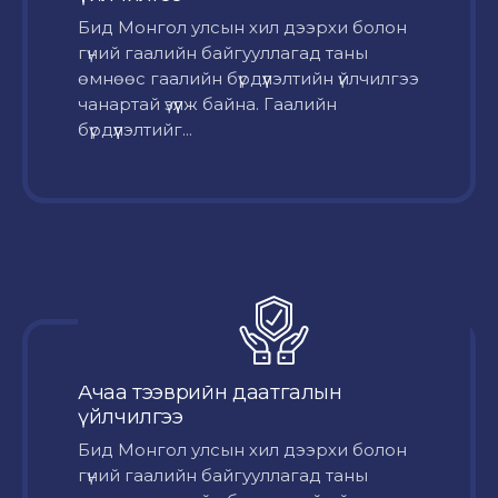
Бид Монгол улсын хил дээрхи болон
гүний гаалийн байгууллагад таны
өмнөөс гаалийн бүрдүүлэлтийн үйлчилгээ
чанартай үзүүлж байна. Гаалийн
бүрдүүлэлтийг...
Ачаа тээврийн даатгалын
үйлчилгээ
Бид Монгол улсын хил дээрхи болон
гүний гаалийн байгууллагад таны