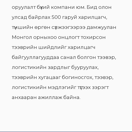
оруулалт бүхий компани юм. Бид олон
улсад байрлах 500 гаруй харилцагч,
түншийн өргөн сүлжээгээрээ дамжуулан
Монгол орныхоо онцлогт тохирсон
тээврийн шийдлийг харилцагч
байгууллагууддаа санал болгон тээвэр,
логистикийн зардлыг бууруулах,
тээврийн хугацааг богиносгох, тээвэр,
логистикийн мэдлэгийг түгээх зэрэгт
анхааран ажиллаж байна.