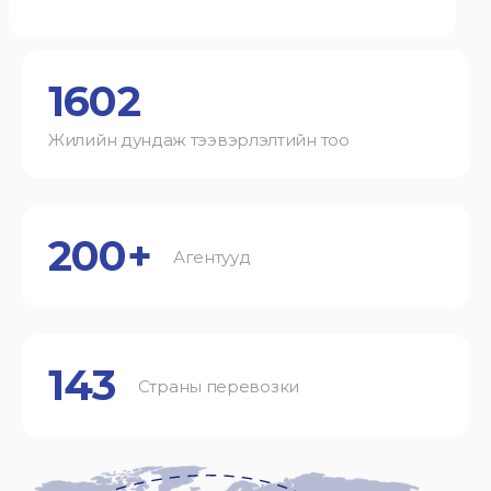
1602
Жилийн дундаж тээвэрлэлтийн тоо
200+
Агентууд
143
Страны перевозки