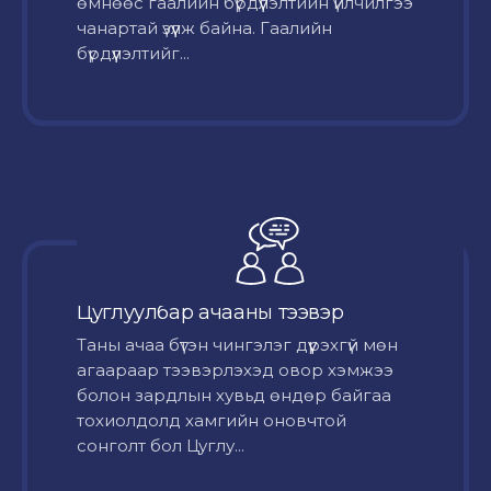
өмнөөс гаалийн бүрдүүлэлтийн үйлчилгээ
чанартай үзүүлж байна. Гаалийн
бүрдүүлэлтийг...
Цуглуулбар ачааны тээвэр
Таны ачаа бүтэн чингэлэг дүүрэхгүй мөн
агаараар тээвэрлэхэд овор хэмжээ
болон зардлын хувьд өндөр байгаа
тохиолдолд хамгийн оновчтой
сонголт бол Цуглу...