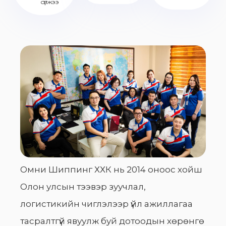
сүлжээ
Омни Шиппинг ХХК нь 2014 оноос хойш
Олон улсын тээвэр зуучлал,
логистикийн чиглэлээр үйл ажиллагаа
тасралтгүй явуулж буй дотоодын хөрөнгө