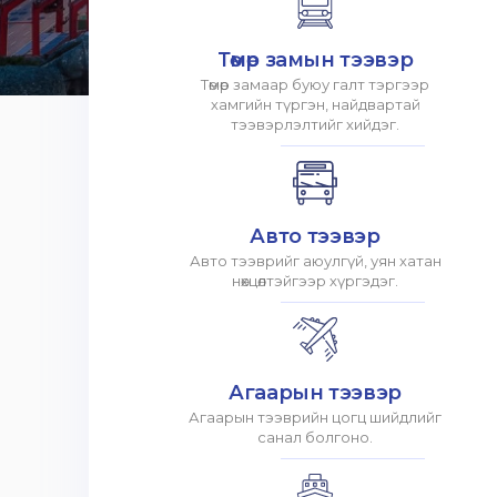
Төмөр замын тээвэр
Төмөр замаар буюу галт тэргээр
хамгийн түргэн, найдвартай
тээвэрлэлтийг хийдэг.
Авто тээвэр
Авто тээврийг аюулгүй, уян хатан
нөхцөлтэйгээр хүргэдэг.
Агаарын тээвэр
Агаарын тээврийн цогц шийдлийг
санал болгоно.