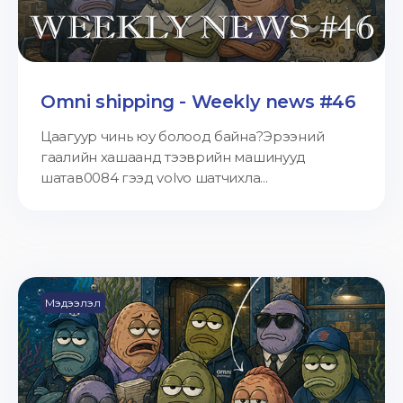
Omni shipping - Weekly news #46
Цаагуур чинь юу болоод байна?Эрээний
гаалийн хашаанд тээврийн машинууд
шатав0084 гээд volvo шатчихла...
Мэдээлэл