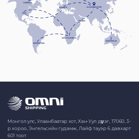
Монгол улс, Улаанбаатар хот, Хан-Уул дүүрэг, 17060, 3-
р хороо, Энгельсийн гудамж, Лайф тауэр 6 давхарт
601 тоот