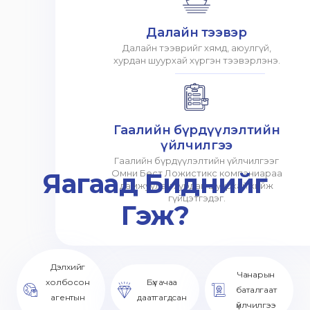
Далайн тээвэр
Далайн тээврийг хямд, аюулгүй,
хурдан шуурхай хүргэн тээвэрлэнэ.
Гаалийн бүрдүүлэлтийн
үйлчилгээ
Гаалийн бүрдүүлэлтийн үйлчилгээг
Яагаад Биднийг
Омни Бест Ложистикс компаниараа
дамжуулан хурдан шуурхай хийж
гүйцэтгэдэг.
Гэж?
Дэлхийг
Чанарын
холбосон
Бүх ачаа
баталгаат
агентын
даатгагдсан
үйлчилгээ