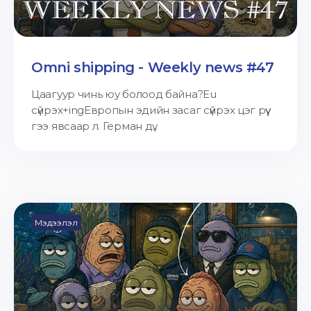
Omni shipping - Weekly news #47
Цаагуур чинь юу болоод байна?Eu
сүйрэх+ingЕвропын эдийн засаг сүйрэх цэг рүү
гээ явсаар л. Герман дү...
Мэдээлэл