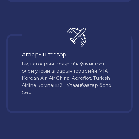
Агаарын тээвэр
Бид агаарын тээврийн үйлчилгээг
олон улсын агаарын тээврийн MIAT,
Korean Air, Air China, Aeroflot, Turkish
Airline компанийн Улаанбаатар болон
Сө...