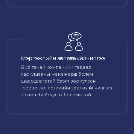
Мэргэжлийн зөвлөгөө өгөх үйлчилгээ
Бид танай компанийн гадаад
харилцааны менежерүүд болон
шаардлагатай бүлэгт зориулсан
тээвэр, логистикийн зөвлөх үйлчилгээг
зохион байгуулах боломжтой...