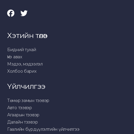
Хэтийн төлөв
Бидний тухай
Үнэ авах
Мэдээ, мэдээлэл
Холбоо барих
Үйлчилгээ
Төмөр замын тээвэр
Авто тээвэр
Агаарын тээвэр
Далайн тээвэр
Гаалийн бүрдүүлэлтийн үйлчилгээ