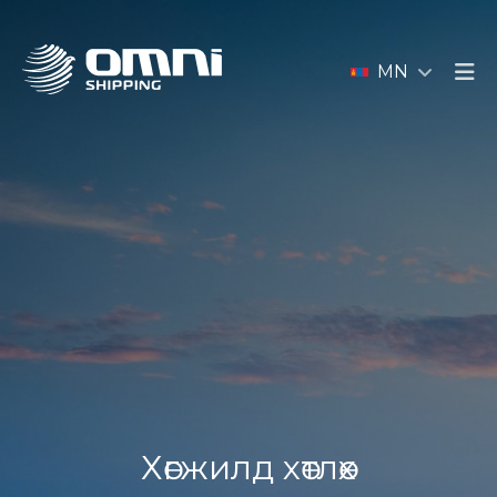
MN
Хөгжилд хөтлөх