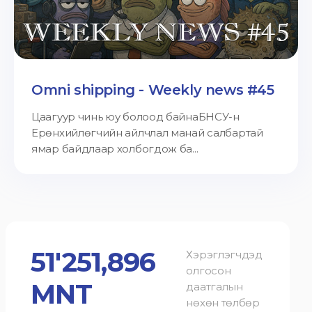
Omni shipping - Weekly news #45
Цаагуур чинь юу болоод байнаБНСУ-н
Ерөнхийлөгчийн айлчлал манай салбартай
ямар байдлаар холбогдож ба...
51'251,896
Хэрэглэгчдэд
олгосон
MNT
даатгалын
нөхөн төлбөр