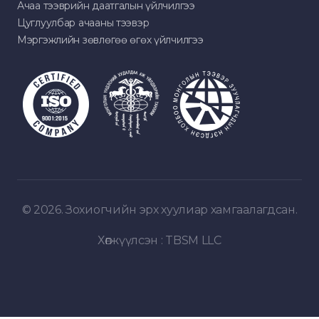
Ачаа тээврийн даатгалын үйлчилгээ
Цуглуулбар ачааны тээвэр
Мэргэжлийн зөвлөгөө өгөх үйлчилгээ
© 2026. Зохиогчийн эрх хуулиар хамгаалагдсан.
Хөгжүүлсэн :
TBSM LLC