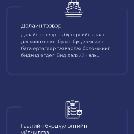
Далайн тээвэр
Далайн тээвэр нь бүх төрлийн ачааг
дэлхийн өнцөг булан бүрт, хамгийн
бага өртөгөөр тээвэрлэх боломжийг
бидэнд өгдөг. Бид дэлхийн аль...
Гаалийн бүрдүүлэлтийн
үйлчилгээ