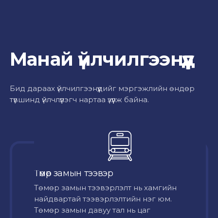
Манай үйлчилгээнүүд
Бид дараах үйлчилгээнүүдийг мэргэжлийн өндөр
түвшинд үйлчлүүлэгч нартаа үзүүлж байна.
Төмөр замын тээвэр
Төмөр замын тээвэрлэлт нь хамгийн
найдвартай тээвэрлэлтийн нэг юм.
Төмөр замын давуу тал нь цаг