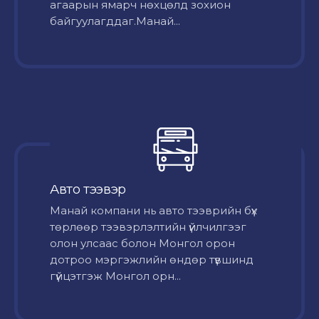
агаарын ямарч нөхцөлд зохион
байгуулагддаг.Манай...
Авто тээвэр
Mанай компани нь авто тээврийн бүх
төрлөөр тээвэрлэлтийн үйлчилгээг
олон улсаас болон Монгол орон
дотроо мэргэжлийн өндөр түвшинд
гүйцэтгэж Монгол орн...