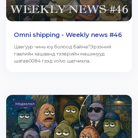
Omni shipping - Weekly news #46
Цаагуур чинь юу болоод байна?Эрээний
гаалийн хашаанд тээврийн машинууд
шатав0084 гээд volvo шатчихла...
Мэдээлэл