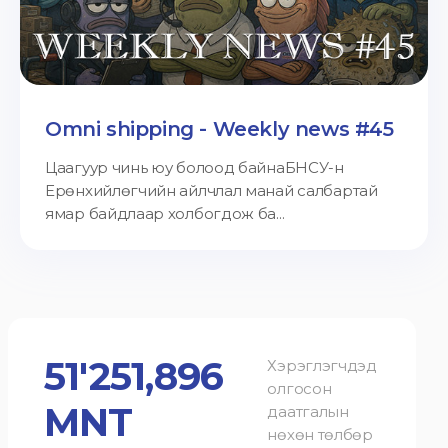
Omni shipping - Weekly news #45
Цаагуур чинь юу болоод байнаБНСУ-н
Ерөнхийлөгчийн айлчлал манай салбартай
ямар байдлаар холбогдож ба...
51'251,896
Хэрэглэгчдэд
олгосон
MNT
даатгалын
нөхөн төлбөр