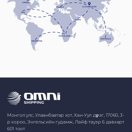
Монгол улс, Улаанбаатар хот, Хан-Уул дүүрэг, 17060, 3-
р хороо, Энгельсийн гудамж, Лайф тауэр 6 давхарт
601 тоот