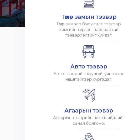
Төмөр замын тээвэр
Төмөр замаар буюу галт тэргээр
хамгийн түргэн, найдвартай
тээвэрлэлтийг хийдэг.
Авто тээвэр
Авто тээврийг аюулгүй, уян хатан
нөхцөлтэйгээр хүргэдэг.
Агаарын тээвэр
Агаарын тээврийн цогц шийдлийг
санал болгоно.