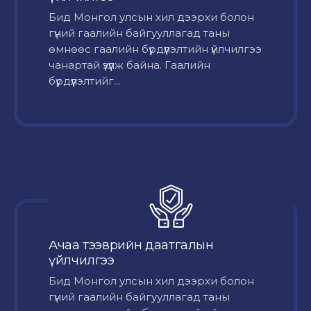
Бид Монгол улсын хил дээрхи болон
гүний гаалийн байгууллагад таны
өмнөөс гаалийн бүрдүүлэлтийн үйлчилгээ
чанартай үзүүлж байна. Гаалийн
бүрдүүлэлтийг...
Ачаа тээврийн даатгалын
үйлчилгээ
Бид Монгол улсын хил дээрхи болон
гүний гаалийн байгууллагад таны