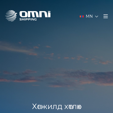
MN
Хөгжилд хөтлөх