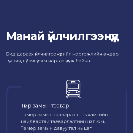
Манай үйлчилгээнүүд
Бид дараах үйлчилгээнүүдийг мэргэжлийн өндөр
түвшинд үйлчлүүлэгч нартаа үзүүлж байна.
Төмөр замын тээвэр
Төмөр замын тээвэрлэлт нь хамгийн
найдвартай тээвэрлэлтийн нэг юм.
Төмөр замын давуу тал нь цаг