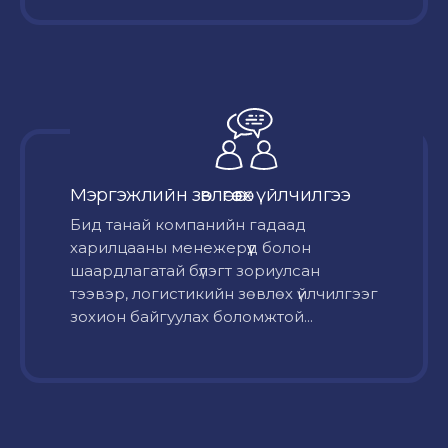
Мэргэжлийн зөвлөгөө өгөх үйлчилгээ
Бид танай компанийн гадаад
харилцааны менежерүүд болон
шаардлагатай бүлэгт зориулсан
тээвэр, логистикийн зөвлөх үйлчилгээг
зохион байгуулах боломжтой...