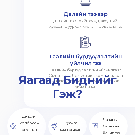
Далайн тээвэр
Далайн тээврийг хямд, аюулгүй,
хурдан шуурхай хүргэн тээвэрлэнэ.
Гаалийн бүрдүүлэлтийн
үйлчилгээ
Гаалийн бүрдүүлэлтийн үйлчилгээг
Яагаад Биднийг
Омни Бест Ложистикс компаниараа
дамжуулан хурдан шуурхай хийж
гүйцэтгэдэг.
Гэж?
Дэлхийг
Чанарын
холбосон
Бүх ачаа
баталгаат
агентын
даатгагдсан
үйлчилгээ