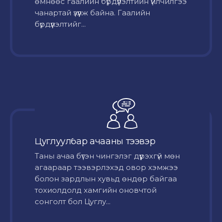
өмнөөс гаалийн бүрдүүлэлтийн үйлчилгээ
чанартай үзүүлж байна. Гаалийн
бүрдүүлэлтийг...
Цуглуулбар ачааны тээвэр
Таны ачаа бүтэн чингэлэг дүүрэхгүй мөн
агаараар тээвэрлэхэд овор хэмжээ
болон зардлын хувьд өндөр байгаа
тохиолдолд хамгийн оновчтой
сонголт бол Цуглу...