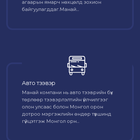
агаарын ямарч нөхцөлд зохион
байгуулагддаг.Манай...
Авто тээвэр
Mанай компани нь авто тээврийн бүх
төрлөөр тээвэрлэлтийн үйлчилгээг
олон улсаас болон Монгол орон
дотроо мэргэжлийн өндөр түвшинд
гүйцэтгэж Монгол орн...