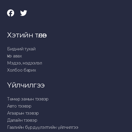
Хэтийн төлөв
Бидний тухай
Үнэ авах
Мэдээ, мэдээлэл
Холбоо барих
Үйлчилгээ
Төмөр замын тээвэр
Авто тээвэр
Агаарын тээвэр
Далайн тээвэр
Гаалийн бүрдүүлэлтийн үйлчилгээ