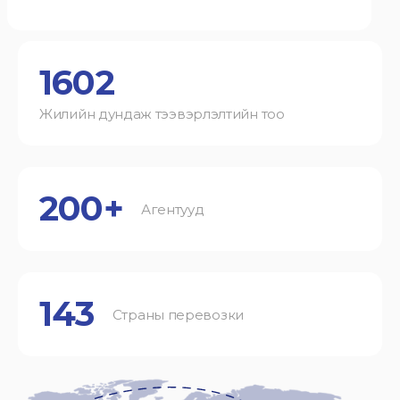
1602
Жилийн дундаж тээвэрлэлтийн тоо
200+
Агентууд
143
Страны перевозки