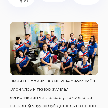
сүлжээ
Омни Шиппинг ХХК нь 2014 оноос хойш
Олон улсын тээвэр зуучлал,
логистикийн чиглэлээр үйл ажиллагаа
тасралтгүй явуулж буй дотоодын хөрөнгө