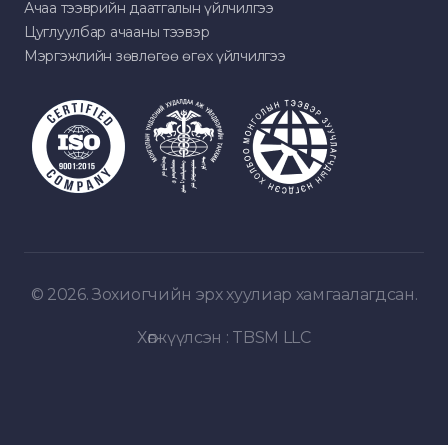
Ачаа тээврийн даатгалын үйлчилгээ
Цуглуулбар ачааны тээвэр
Мэргэжлийн зөвлөгөө өгөх үйлчилгээ
© 2026. Зохиогчийн эрх хуулиар хамгаалагдсан.
Хөгжүүлсэн :
TBSM LLC