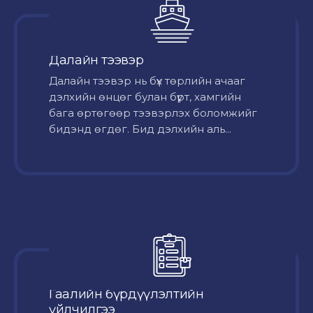
Далайн тээвэр
Далайн тээвэр нь бүх төрлийн ачааг
дэлхийн өнцөг булан бүрт, хамгийн
бага өртөгөөр тээвэрлэх боломжийг
бидэнд өгдөг. Бид дэлхийн аль...
Гаалийн бүрдүүлэлтийн
үйлчилгээ