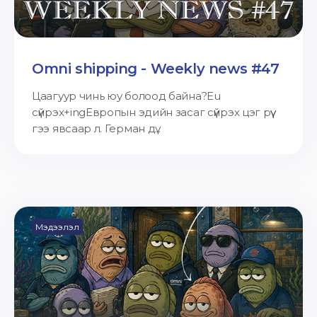
Omni shipping - Weekly news #47
Цаагуур чинь юу болоод байна?Eu
сүйрэх+ingЕвропын эдийн засаг сүйрэх цэг рүү
гээ явсаар л. Герман дү...
Мэдээлэл