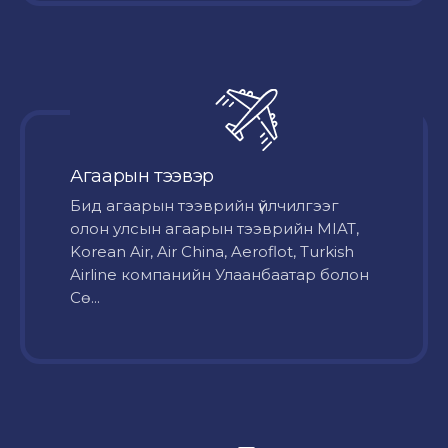
Агаарын тээвэр
Бид агаарын тээврийн үйлчилгээг
олон улсын агаарын тээврийн MIAT,
Korean Air, Air China, Aeroflot, Turkish
Airline компанийн Улаанбаатар болон
Сө...