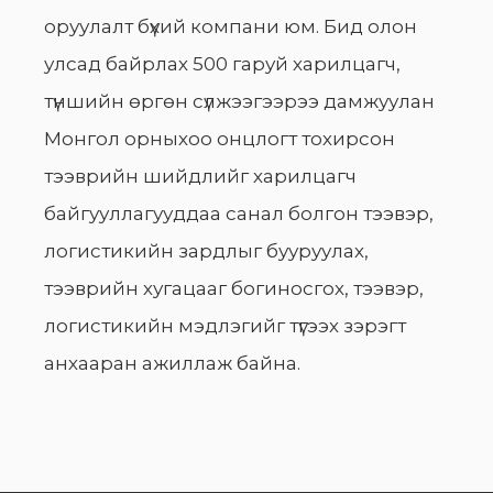
оруулалт бүхий компани юм. Бид олон
улсад байрлах 500 гаруй харилцагч,
түншийн өргөн сүлжээгээрээ дамжуулан
Монгол орныхоо онцлогт тохирсон
тээврийн шийдлийг харилцагч
байгууллагууддаа санал болгон тээвэр,
логистикийн зардлыг бууруулах,
тээврийн хугацааг богиносгох, тээвэр,
логистикийн мэдлэгийг түгээх зэрэгт
анхааран ажиллаж байна.