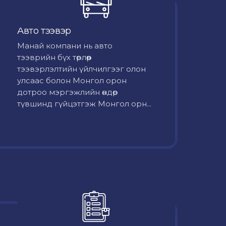
Авто тээвэр
Mанай компани нь авто
тээврийн бүх төрлөөр
тээвэрлэлтийн үйлчилгээг олон
улсаас болон Монгол орон
дотроо мэргэжлийн өндөр
түвшинд гүйцэтгэж Монгол орн...