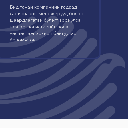
Бид танай компанийн гадаад
харилцааны менежерүүд болон
шаардлагатай бүлэгт зориулсан
тээвэр, логистикийн зөвлөх
үйлчилгээг зохион байгуулах
боломжтой...