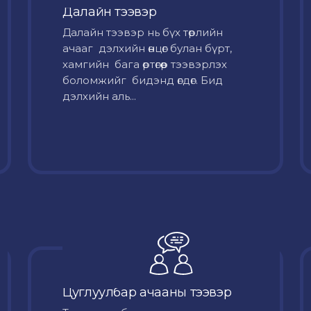
Далайн тээвэр
Далайн тээвэр нь бүх төрлийн
ачааг дэлхийн өнцөг булан бүрт,
хамгийн бага өртөгөөр тээвэрлэх
боломжийг бидэнд өгдөг. Бид
дэлхийн аль...
Цуглуулбар ачааны тээвэр