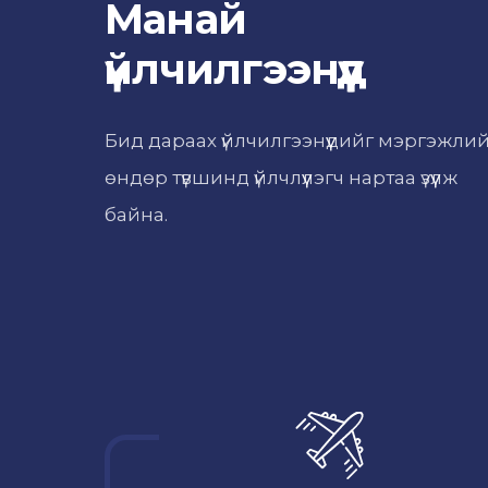
Манай
үйлчилгээнүүд
Бид дараах үйлчилгээнүүдийг мэргэжли
өндөр түвшинд үйлчлүүлэгч нартаа үзүүлж
байна.