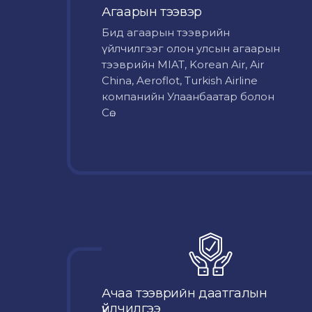
Агаарын тээвэр
Бид агаарын тээврийн
үйлчилгээг олон улсын агаарын
тээврийн MIAT, Korean Air, Air
China, Aeroflot, Turkish Airline
компанийн Улаанбаатар болон
Сө...
Ачаа тээврийн даатгалын
үйлчилгээ