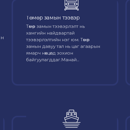
Төмөр замын тээвэр
Төмөр замын тээвэрлэлт нь
хамгийн найдвартай
йн
тээвэрлэлтийн нэг юм. Төмөр
замын давуу тал нь цаг агаарын
ямарч нөхцөлд зохион
байгуулагддаг.Манай...