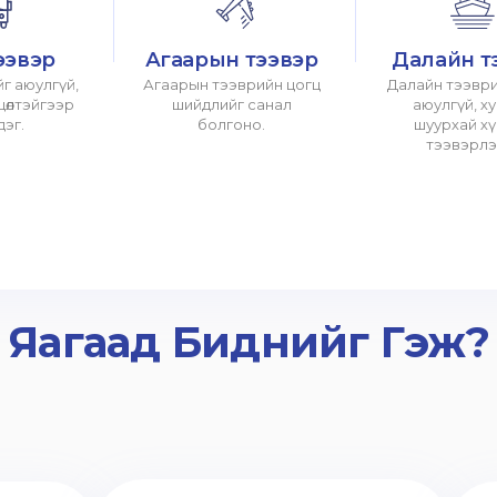
ээвэр
Агаарын тээвэр
Далайн т
г аюулгүй,
Агаарын тээврийн цогц
Далайн тээври
хцөлтэйгээр
шийдлийг санал
аюулгүй, х
дэг.
болгоно.
шуурхай х
тээвэрлэ
Яагаад Биднийг Гэж?