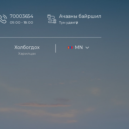
70003654
Ачааны байршил
09:00 - 18:00
Тун удахгүй
Холбогдох
MN
Харилцах