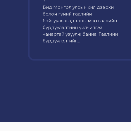
Бид Монгол улсын хил дээрхи
болон гүний гаалийн
байгууллагад таны өмнөөс гаалийн
бүрдүүлэлтийн үйлчилгээ
чанартай үзүүлж байна. Гаалийн
бүрдүүлэлтийг...