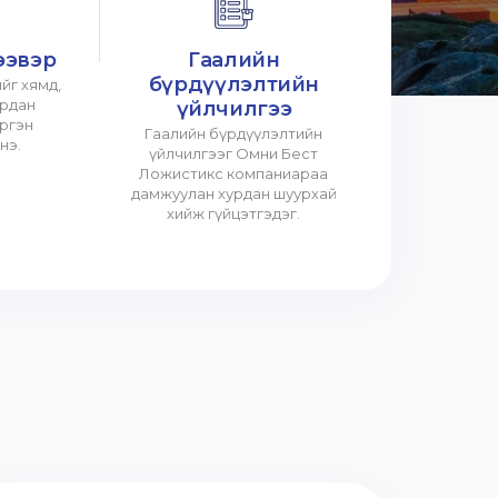
ээвэр
Гаалийн
бүрдүүлэлтийн
йг хямд,
урдан
үйлчилгээ
үргэн
Гаалийн бүрдүүлэлтийн
нэ.
үйлчилгээг Омни Бест
Ложистикс компаниараа
дамжуулан хурдан шуурхай
хийж гүйцэтгэдэг.