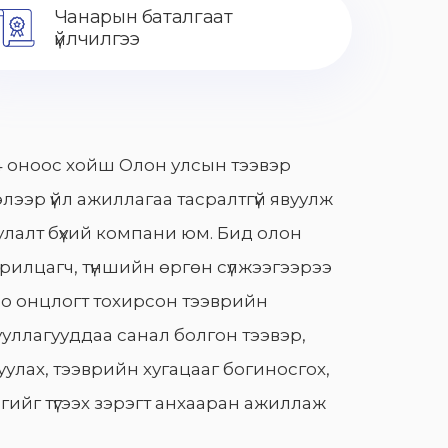
Чанарын баталгаат
үйлчилгээ
 оноос хойш Олон улсын тээвэр
лээр үйл ажиллагаа тасралтгүй явуулж
лалт бүхий компани юм. Бид олон
арилцагч, түншийн өргөн сүлжээгээрээ
о онцлогт тохирсон тээврийн
уллагууддаа санал болгон тээвэр,
улах, тээврийн хугацааг богиносгох,
гийг түгээх зэрэгт анхааран ажиллаж