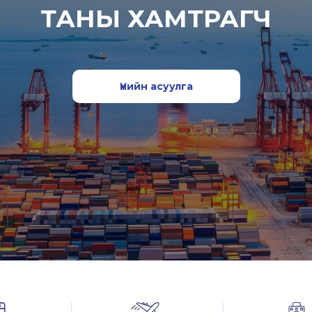
ТАНЫ ХАМТРАГЧ
Үнийн асуулга