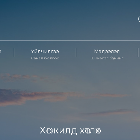
й
Үйлчилгээ
Мэдээлэл
Санал болгох
Шинэлэг бүхнийг
Хөгжилд хөтлөх