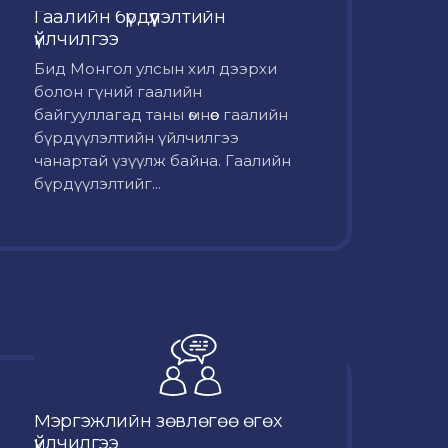
Гаалийн бүрдүүлэлтийн
үйлчилгээ
Бид Монгол улсын хил дээрхи
болон гүний гаалийн
байгууллагад таны өмнөөс гаалийн
бүрдүүлэлтийн үйлчилгээ
чанартай үзүүлж байна. Гаалийн
бүрдүүлэлтийг...
Мэргэжлийн зөвлөгөө өгөх
үйлчилгээ