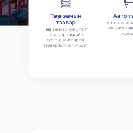
Төмөр замын
Авто т
тээвэр
Авто тээврий
уян хатан нө
Төмөр замаар буюу галт
хүргэ
тэргээр хамгийн
түргэн, найдвартай
тээвэрлэлтийг хийдэг.