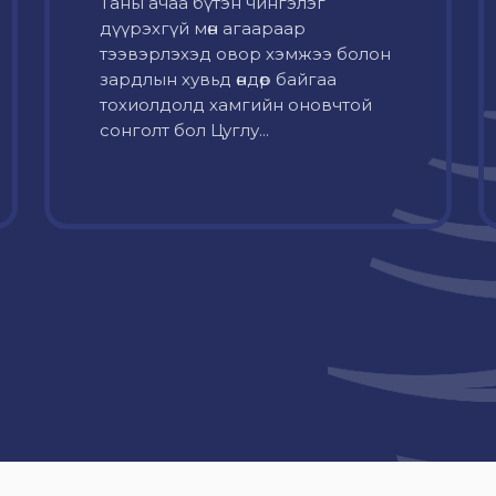
Таны ачаа бүтэн чингэлэг
дүүрэхгүй мөн агаараар
тээвэрлэхэд овор хэмжээ болон
зардлын хувьд өндөр байгаа
тохиолдолд хамгийн оновчтой
сонголт бол Цуглу...