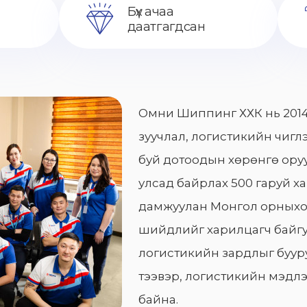
Бүх ачаа
даатгагдсан
Омни Шиппинг ХХК нь 2014
зуучлал, логистикийн чиглэ
буй дотоодын хөрөнгө оруу
улсад байрлах 500 гаруй х
дамжуулан Монгол орныхо
шийдлийг харилцагч байгу
логистикийн зардлыг бууру
тээвэр, логистикийн мэдлэ
байна.