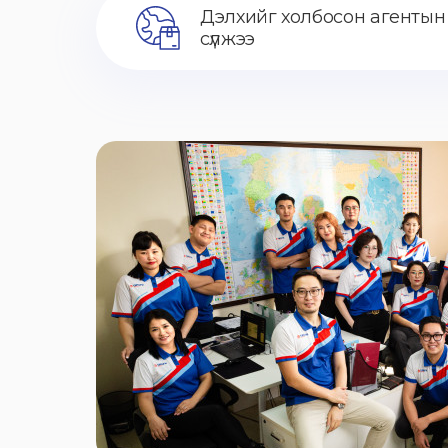
Дэлхийг холбосон агентын
сүлжээ