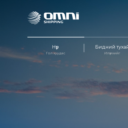
Нүүр
Бидний туха
Гол хуудас
Илүү ихийг