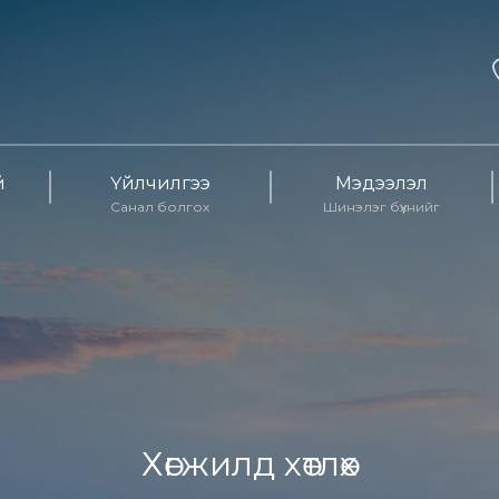
й
Үйлчилгээ
Мэдээлэл
Санал болгох
Шинэлэг бүхнийг
Хөгжилд хөтлөх