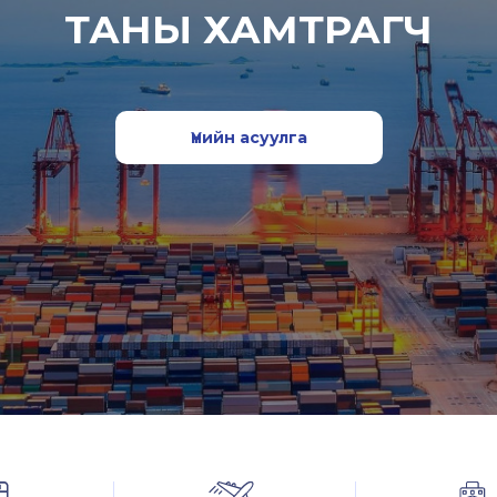
ТАНЫ ХАМТРАГЧ
Үнийн асуулга