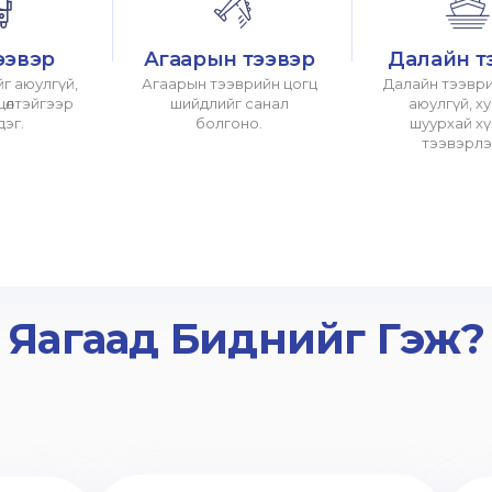
ээвэр
Агаарын тээвэр
Далайн т
г аюулгүй,
Агаарын тээврийн цогц
Далайн тээври
хцөлтэйгээр
шийдлийг санал
аюулгүй, х
дэг.
болгоно.
шуурхай х
тээвэрлэ
Яагаад Биднийг Гэж?