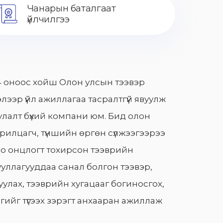
Чанарын баталгаат
үйлчилгээ
 оноос хойш Олон улсын тээвэр
лээр үйл ажиллагаа тасралтгүй явуулж
лалт бүхий компани юм. Бид олон
арилцагч, түншийн өргөн сүлжээгээрээ
о онцлогт тохирсон тээврийн
уллагууддаа санал болгон тээвэр,
улах, тээврийн хугацааг богиносгох,
гийг түгээх зэрэгт анхааран ажиллаж