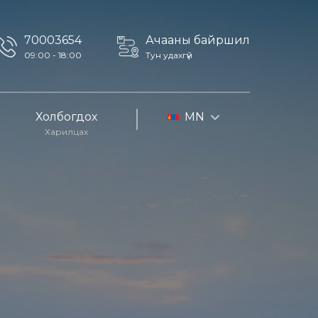
70003654
Ачааны байршил
09:00 - 18:00
Тун удахгүй
Холбогдох
MN
Харилцах