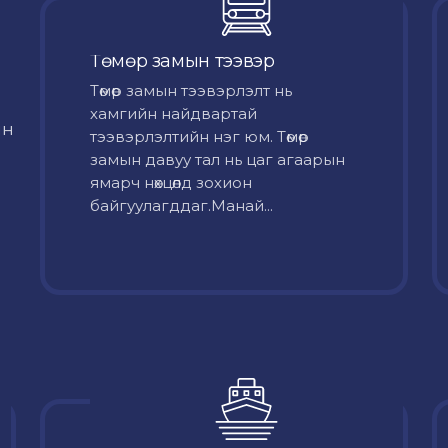
Төмөр замын тээвэр
Төмөр замын тээвэрлэлт нь
хамгийн найдвартай
йн
тээвэрлэлтийн нэг юм. Төмөр
замын давуу тал нь цаг агаарын
ямарч нөхцөлд зохион
байгуулагддаг.Манай...