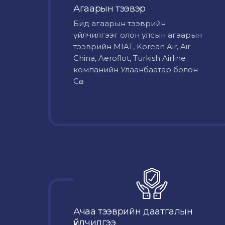
Агаарын тээвэр
Бид агаарын тээврийн
үйлчилгээг олон улсын агаарын
тээврийн MIAT, Korean Air, Air
China, Aeroflot, Turkish Airline
компанийн Улаанбаатар болон
Сө...
Ачаа тээврийн даатгалын
үйлчилгээ