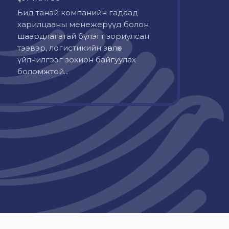
Бид танай компанийн гадаад
харилцааны менежерүүд болон
шаардлагатай бүлэгт зориулсан
тээвэр, логистикийн зөвлөх
үйлчилгээг зохион байгуулах
боломжтой...