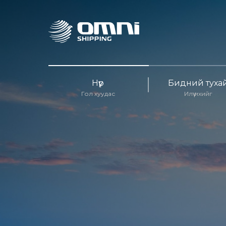
Нүүр
Бидний туха
Гол хуудас
Илүү ихийг