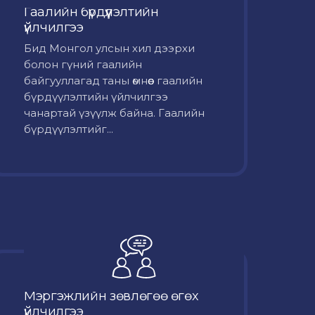
Гаалийн бүрдүүлэлтийн
үйлчилгээ
Бид Монгол улсын хил дээрхи
болон гүний гаалийн
байгууллагад таны өмнөөс гаалийн
бүрдүүлэлтийн үйлчилгээ
чанартай үзүүлж байна. Гаалийн
бүрдүүлэлтийг...
Мэргэжлийн зөвлөгөө өгөх
үйлчилгээ