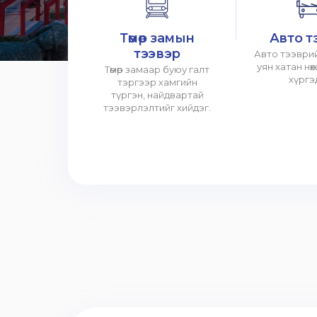
Төмөр замын
Авто т
тээвэр
Авто тээврий
уян хатан нө
Төмөр замаар буюу галт
хүргэ
тэргээр хамгийн
түргэн, найдвартай
тээвэрлэлтийг хийдэг.