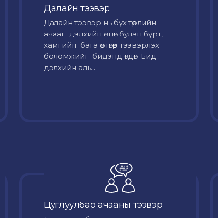
Далайн тээвэр
Далайн тээвэр нь бүх төрлийн
ачааг дэлхийн өнцөг булан бүрт,
хамгийн бага өртөгөөр тээвэрлэх
боломжийг бидэнд өгдөг. Бид
дэлхийн аль...
Цуглуулбар ачааны тээвэр