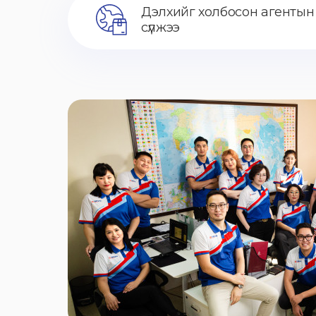
Дэлхийг холбосон агентын
сүлжээ