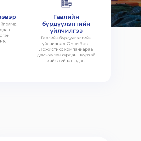
ээвэр
Гаалийн
бүрдүүлэлтийн
йг хямд,
урдан
үйлчилгээ
үргэн
Гаалийн бүрдүүлэлтийн
нэ.
үйлчилгээг Омни Бест
Ложистикс компаниараа
дамжуулан хурдан шуурхай
хийж гүйцэтгэдэг.