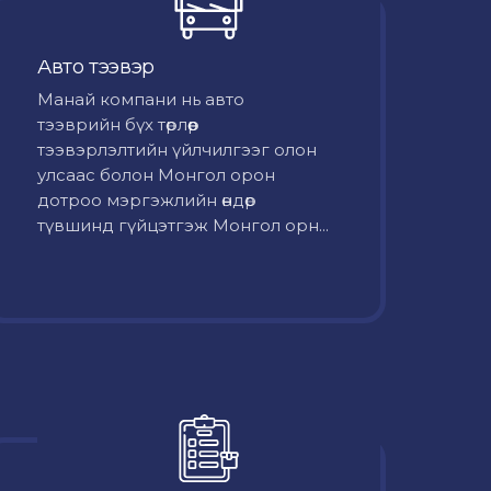
Авто тээвэр
Mанай компани нь авто
тээврийн бүх төрлөөр
тээвэрлэлтийн үйлчилгээг олон
улсаас болон Монгол орон
дотроо мэргэжлийн өндөр
түвшинд гүйцэтгэж Монгол орн...