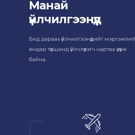
Манай
үйлчилгээнүүд
Бид дараах үйлчилгээнүүдийг мэргэжли
өндөр түвшинд үйлчлүүлэгч нартаа үзүүлж
байна.