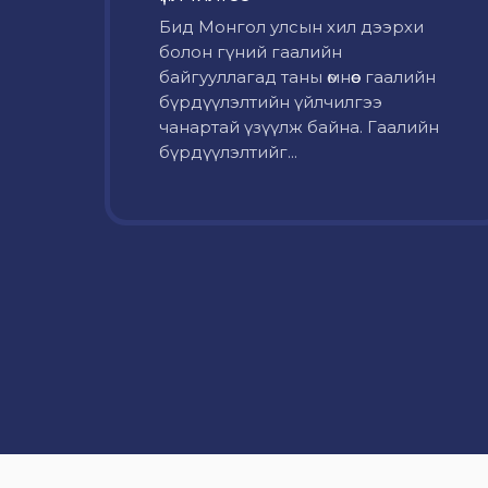
Бид Монгол улсын хил дээрхи
болон гүний гаалийн
байгууллагад таны өмнөөс гаалийн
бүрдүүлэлтийн үйлчилгээ
чанартай үзүүлж байна. Гаалийн
бүрдүүлэлтийг...