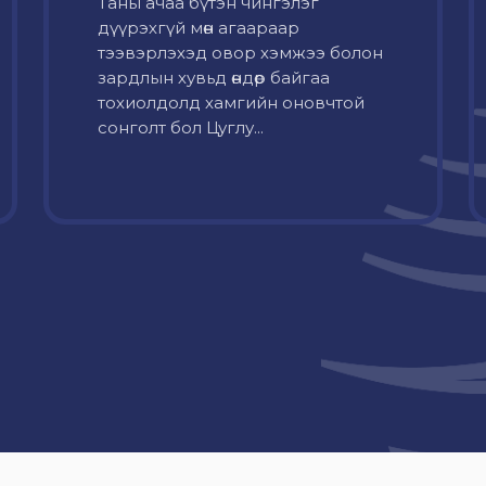
Таны ачаа бүтэн чингэлэг
дүүрэхгүй мөн агаараар
тээвэрлэхэд овор хэмжээ болон
зардлын хувьд өндөр байгаа
тохиолдолд хамгийн оновчтой
сонголт бол Цуглу...