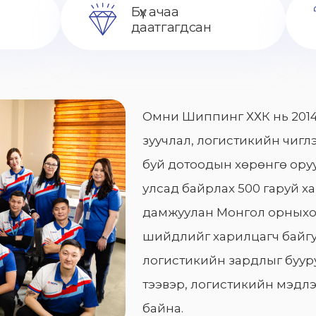
Бүх ачаа
даатгагдсан
Омни Шиппинг ХХК нь 2014
зуучлал, логистикийн чиглэ
буй дотоодын хөрөнгө оруу
улсад байрлах 500 гаруй х
дамжуулан Монгол орныхо
шийдлийг харилцагч байгу
логистикийн зардлыг бууру
тээвэр, логистикийн мэдлэ
байна.