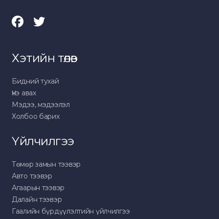
Хэтийн төлөв
Бидний тухай
Үнэ авах
Мэдээ, мэдээлэл
Холбоо барих
Үйлчилгээ
Төмөр замын тээвэр
Авто тээвэр
Агаарын тээвэр
Далайн тээвэр
Гаалийн бүрдүүлэлтийн үйлчилгээ