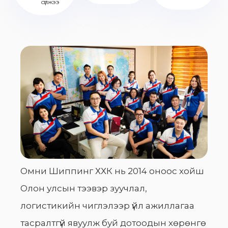
сүлжээ
Омни Шиппинг ХХК нь 2014 оноос хойш
Олон улсын тээвэр зуучлал,
логистикийн чиглэлээр үйл ажиллагаа
тасралтгүй явуулж буй дотоодын хөрөнгө