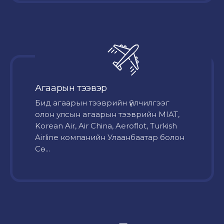
Агаарын тээвэр
Бид агаарын тээврийн үйлчилгээг
олон улсын агаарын тээврийн MIAT,
Korean Air, Air China, Aeroflot, Turkish
Airline компанийн Улаанбаатар болон
Сө...