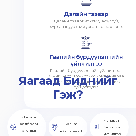
Далайн тээвэр
Далайн тээврийг хямд, аюулгүй,
хурдан шуурхай хүргэн тээвэрлэнэ.
Гаалийн бүрдүүлэлтийн
үйлчилгээ
Гаалийн бүрдүүлэлтийн үйлчилгээг
Яагаад Биднийг
Омни Бест Ложистикс компаниараа
дамжуулан хурдан шуурхай хийж
гүйцэтгэдэг.
Гэж?
Дэлхийг
Чанарын
холбосон
Бүх ачаа
баталгаат
агентын
даатгагдсан
үйлчилгээ