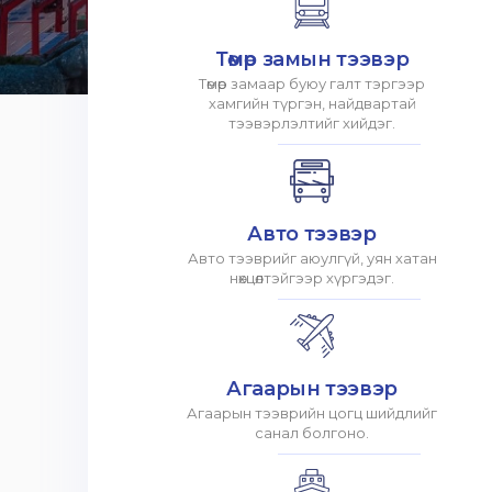
Төмөр замын тээвэр
Төмөр замаар буюу галт тэргээр
хамгийн түргэн, найдвартай
тээвэрлэлтийг хийдэг.
Авто тээвэр
Авто тээврийг аюулгүй, уян хатан
нөхцөлтэйгээр хүргэдэг.
Агаарын тээвэр
Агаарын тээврийн цогц шийдлийг
санал болгоно.