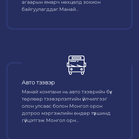
агаарын ямарч нөхцөлд зохион
байгуулагддаг.Манай...
Авто тээвэр
Mанай компани нь авто тээврийн бүх
төрлөөр тээвэрлэлтийн үйлчилгээг
олон улсаас болон Монгол орон
дотроо мэргэжлийн өндөр түвшинд
гүйцэтгэж Монгол орн...