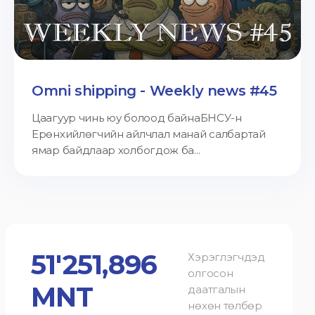
Omni shipping - Weekly news #45
Цаагуур чинь юу болоод байнаБНСУ-н
Ерөнхийлөгчийн айлчлал манай салбартай
ямар байдлаар холбогдож ба...
51'251,896
Хэрэглэгчдэд
олгосон
MNT
даатгалын
нөхөн төлбөр