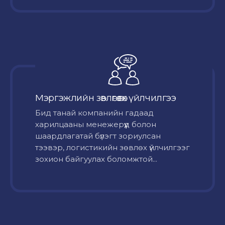
Мэргэжлийн зөвлөгөө өгөх үйлчилгээ
Бид танай компанийн гадаад
харилцааны менежерүүд болон
шаардлагатай бүлэгт зориулсан
тээвэр, логистикийн зөвлөх үйлчилгээг
зохион байгуулах боломжтой...