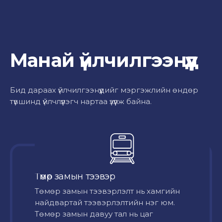
Манай үйлчилгээнүүд
Бид дараах үйлчилгээнүүдийг мэргэжлийн өндөр
түвшинд үйлчлүүлэгч нартаа үзүүлж байна.
Төмөр замын тээвэр
Төмөр замын тээвэрлэлт нь хамгийн
найдвартай тээвэрлэлтийн нэг юм.
Төмөр замын давуу тал нь цаг