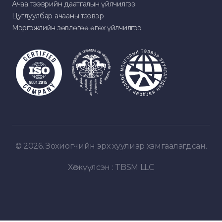
Ачаа тээврийн даатгалын үйлчилгээ
Цуглуулбар ачааны тээвэр
Мэргэжлийн зөвлөгөө өгөх үйлчилгээ
© 2026. Зохиогчийн эрх хуулиар хамгаалагдсан.
Хөгжүүлсэн :
TBSM LLC