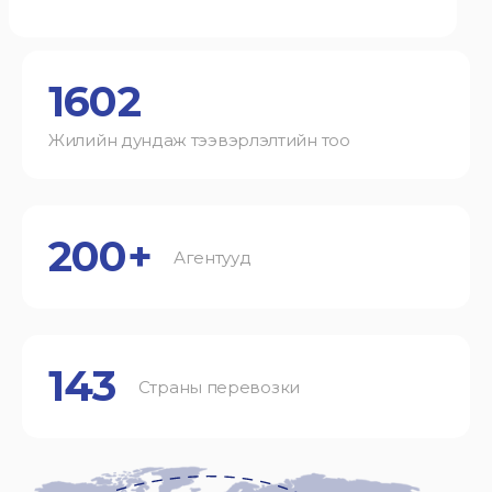
1602
Жилийн дундаж тээвэрлэлтийн тоо
200+
Агентууд
143
Страны перевозки