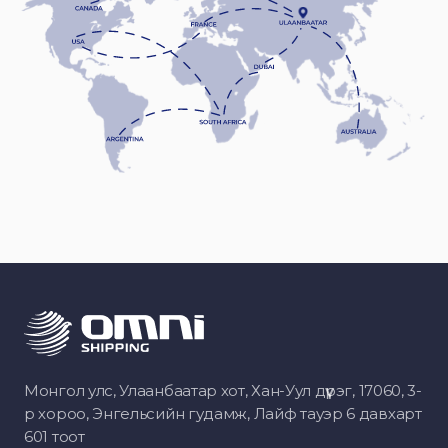
Монгол улс, Улаанбаатар хот, Хан-Уул дүүрэг, 17060, 3-
р хороо, Энгельсийн гудамж, Лайф тауэр 6 давхарт
601 тоот