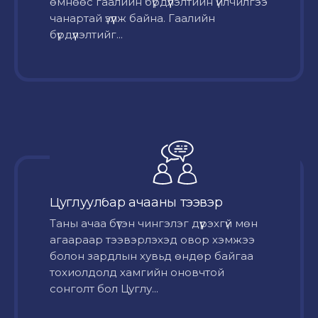
өмнөөс гаалийн бүрдүүлэлтийн үйлчилгээ
чанартай үзүүлж байна. Гаалийн
бүрдүүлэлтийг...
Цуглуулбар ачааны тээвэр
Таны ачаа бүтэн чингэлэг дүүрэхгүй мөн
агаараар тээвэрлэхэд овор хэмжээ
болон зардлын хувьд өндөр байгаа
тохиолдолд хамгийн оновчтой
сонголт бол Цуглу...