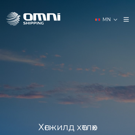
MN
Хөгжилд хөтлөх