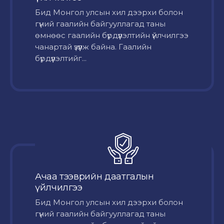
Бид Монгол улсын хил дээрхи болон
гүний гаалийн байгууллагад таны
өмнөөс гаалийн бүрдүүлэлтийн үйлчилгээ
чанартай үзүүлж байна. Гаалийн
бүрдүүлэлтийг...
Ачаа тээврийн даатгалын
үйлчилгээ
Бид Монгол улсын хил дээрхи болон
гүний гаалийн байгууллагад таны