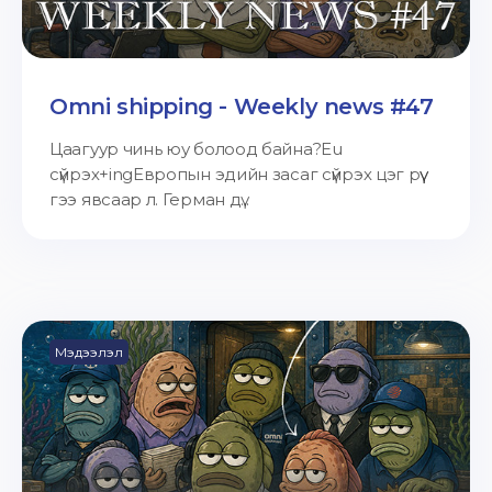
Omni shipping - Weekly news #47
Цаагуур чинь юу болоод байна?Eu
сүйрэх+ingЕвропын эдийн засаг сүйрэх цэг рүү
гээ явсаар л. Герман дү...
Мэдээлэл