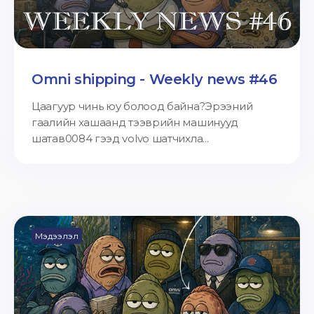
Omni shipping - Weekly news #46
Цаагуур чинь юу болоод байна?Эрээний
гаалийн хашаанд тээврийн машинууд
шатав0084 гээд volvo шатчихла...
Мэдээлэл