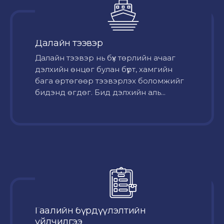
Далайн тээвэр
Далайн тээвэр нь бүх төрлийн ачааг
дэлхийн өнцөг булан бүрт, хамгийн
бага өртөгөөр тээвэрлэх боломжийг
бидэнд өгдөг. Бид дэлхийн аль...
Гаалийн бүрдүүлэлтийн
үйлчилгээ