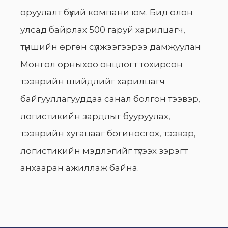
оруулалт бүхий компани юм. Бид олон
улсад байрлах 500 гаруй харилцагч,
түншийн өргөн сүлжээгээрээ дамжуулан
Монгол орныхоо онцлогт тохирсон
тээврийн шийдлийг харилцагч
байгууллагууддаа санал болгон тээвэр,
логистикийн зардлыг бууруулах,
тээврийн хугацааг богиносгох, тээвэр,
логистикийн мэдлэгийг түгээх зэрэгт
анхааран ажиллаж байна.