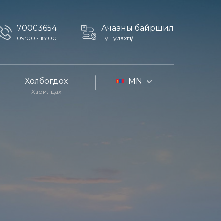
70003654
Ачааны байршил
09:00 - 18:00
Тун удахгүй
Холбогдох
MN
Харилцах