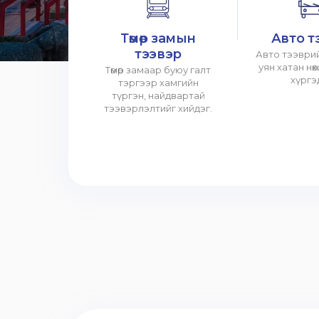
Төмөр замын
Авто т
тээвэр
Авто тээврий
уян хатан нө
Төмөр замаар буюу галт
хүргэ
тэргээр хамгийн
түргэн, найдвартай
тээвэрлэлтийг хийдэг.