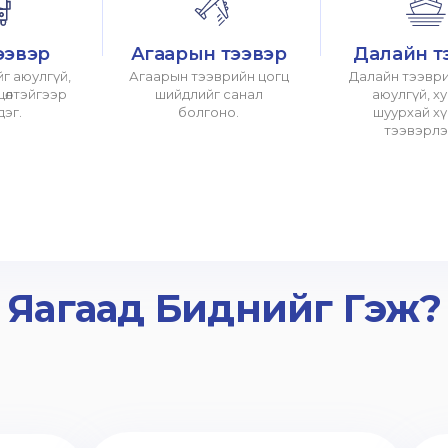
ээвэр
Агаарын тээвэр
Далайн т
г аюулгүй,
Агаарын тээврийн цогц
Далайн тээври
хцөлтэйгээр
шийдлийг санал
аюулгүй, х
дэг.
болгоно.
шуурхай х
тээвэрлэ
Яагаад Биднийг Гэж?