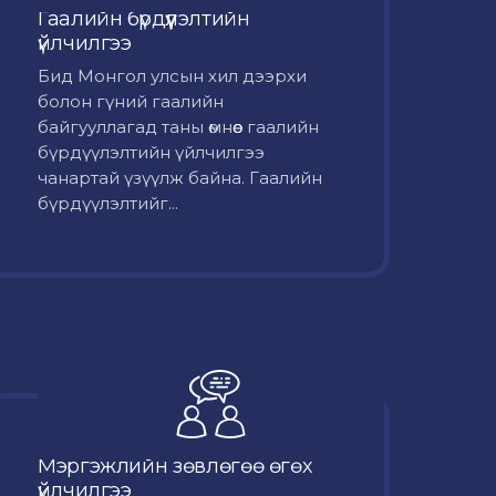
Гаалийн бүрдүүлэлтийн
үйлчилгээ
Бид Монгол улсын хил дээрхи
болон гүний гаалийн
байгууллагад таны өмнөөс гаалийн
бүрдүүлэлтийн үйлчилгээ
чанартай үзүүлж байна. Гаалийн
бүрдүүлэлтийг...
Мэргэжлийн зөвлөгөө өгөх
үйлчилгээ