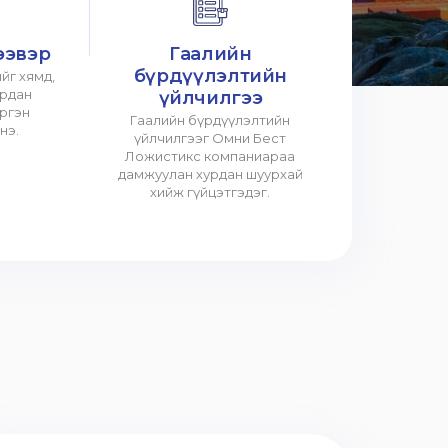
ээвэр
Гаалийн
бүрдүүлэлтийн
йг хямд,
урдан
үйлчилгээ
үргэн
Гаалийн бүрдүүлэлтийн
нэ.
үйлчилгээг Омни Бест
Ложистикс компаниараа
дамжуулан хурдан шуурхай
хийж гүйцэтгэдэг.