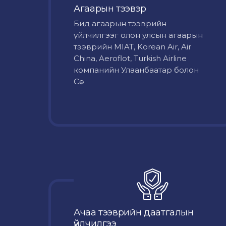
Агаарын тээвэр
Бид агаарын тээврийн
үйлчилгээг олон улсын агаарын
тээврийн MIAT, Korean Air, Air
China, Aeroflot, Turkish Airline
компанийн Улаанбаатар болон
Сө...
Ачаа тээврийн даатгалын
үйлчилгээ