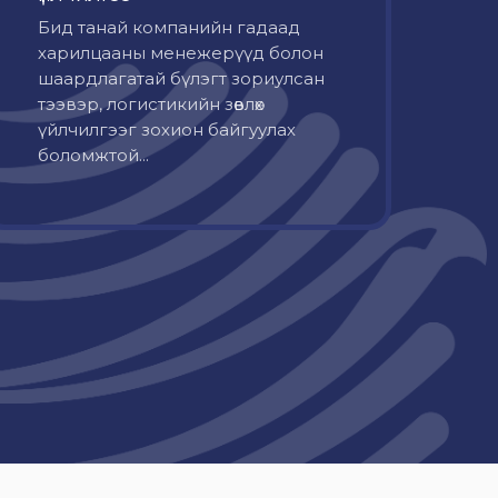
Бид танай компанийн гадаад
харилцааны менежерүүд болон
шаардлагатай бүлэгт зориулсан
тээвэр, логистикийн зөвлөх
үйлчилгээг зохион байгуулах
боломжтой...