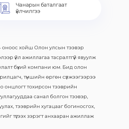
Чанарын баталгаат
үйлчилгээ
 оноос хойш Олон улсын тээвэр
лээр үйл ажиллагаа тасралтгүй явуулж
лалт бүхий компани юм. Бид олон
арилцагч, түншийн өргөн сүлжээгээрээ
о онцлогт тохирсон тээврийн
уллагууддаа санал болгон тээвэр,
улах, тээврийн хугацааг богиносгох,
гийг түгээх зэрэгт анхааран ажиллаж