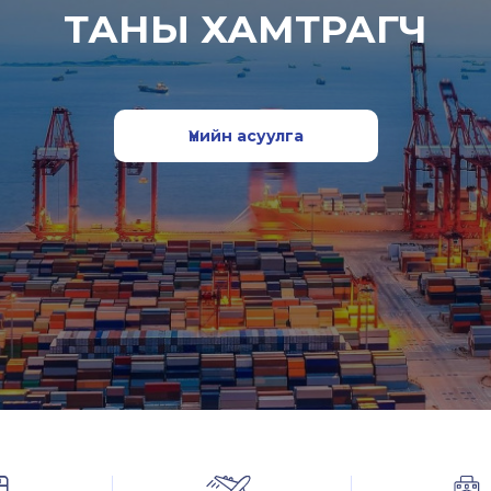
ТАНЫ ХАМТРАГЧ
Үнийн асуулга