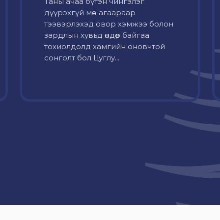
Таны ачаа бүтэн чингэлэг
дүүрэхгүй мөн агаараар
тээвэрлэхэд овор хэмжээ болон
зардлын хувьд өндөр байгаа
тохиолдолд хамгийн оновчтой
сонголт бол Цуглу...