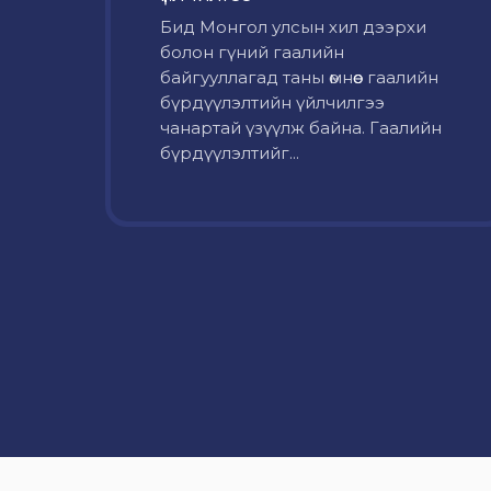
Бид Монгол улсын хил дээрхи
болон гүний гаалийн
байгууллагад таны өмнөөс гаалийн
бүрдүүлэлтийн үйлчилгээ
чанартай үзүүлж байна. Гаалийн
бүрдүүлэлтийг...