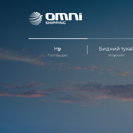
Нүүр
Бидний туха
Гол хуудас
Илүү ихийг