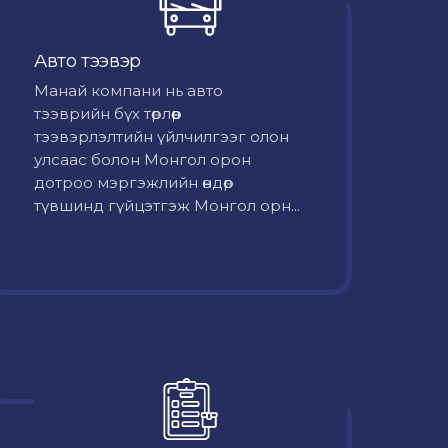
Авто тээвэр
Mанай компани нь авто
тээврийн бүх төрлөөр
тээвэрлэлтийн үйлчилгээг олон
улсаас болон Монгол орон
дотроо мэргэжлийн өндөр
түвшинд гүйцэтгэж Монгол орн...