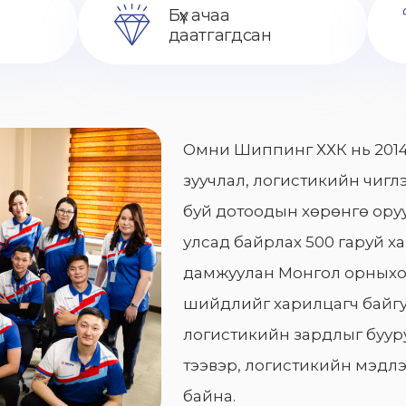
Бүх ачаа
даатгагдсан
Омни Шиппинг ХХК нь 2014
зуучлал, логистикийн чиглэ
буй дотоодын хөрөнгө оруу
улсад байрлах 500 гаруй х
дамжуулан Монгол орныхо
шийдлийг харилцагч байгу
логистикийн зардлыг бууру
тээвэр, логистикийн мэдлэ
байна.