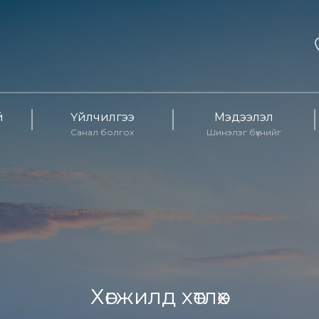
й
Үйлчилгээ
Мэдээлэл
Санал болгох
Шинэлэг бүхнийг
Хөгжилд хөтлөх