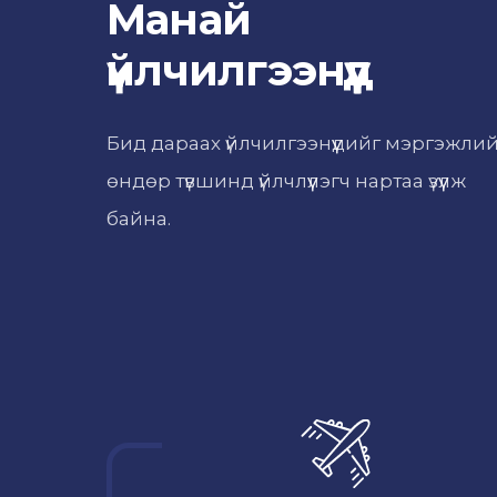
Манай
үйлчилгээнүүд
Бид дараах үйлчилгээнүүдийг мэргэжли
өндөр түвшинд үйлчлүүлэгч нартаа үзүүлж
байна.