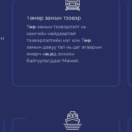
Төмөр замын тээвэр
Төмөр замын тээвэрлэлт нь
хамгийн найдвартай
йн
тээвэрлэлтийн нэг юм. Төмөр
замын давуу тал нь цаг агаарын
ямарч нөхцөлд зохион
байгуулагддаг.Манай...