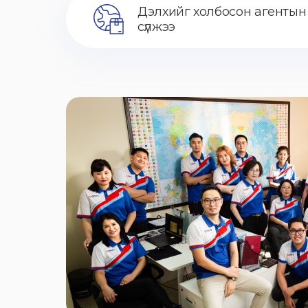
Дэлхийг холбосон агентын
сүлжээ