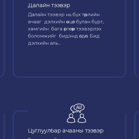
Далайн тээвэр
Далайн тээвэр нь бүх төрлийн
ачааг дэлхийн өнцөг булан бүрт,
хамгийн бага өртөгөөр тээвэрлэх
боломжийг бидэнд өгдөг. Бид
дэлхийн аль...
Цуглуулбар ачааны тээвэр