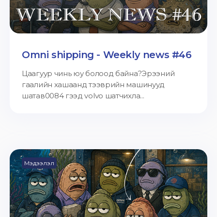
Omni shipping - Weekly news #46
Цаагуур чинь юу болоод байна?Эрээний
гаалийн хашаанд тээврийн машинууд
шатав0084 гээд volvo шатчихла...
Мэдээлэл