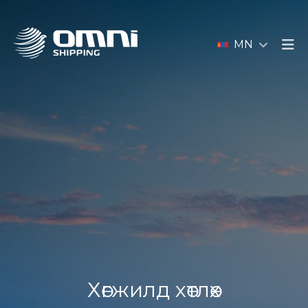
MN
Хөгжилд хөтлөх