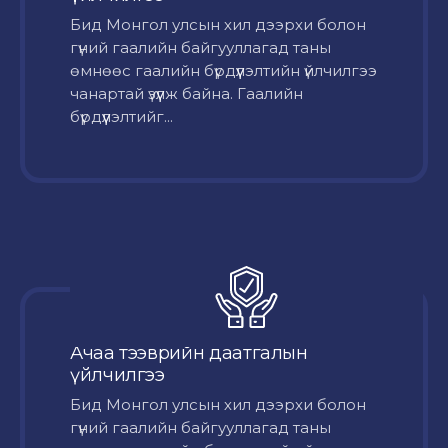
Бид Монгол улсын хил дээрхи болон
гүний гаалийн байгууллагад таны
өмнөөс гаалийн бүрдүүлэлтийн үйлчилгээ
чанартай үзүүлж байна. Гаалийн
бүрдүүлэлтийг...
Ачаа тээврийн даатгалын
үйлчилгээ
Бид Монгол улсын хил дээрхи болон
гүний гаалийн байгууллагад таны