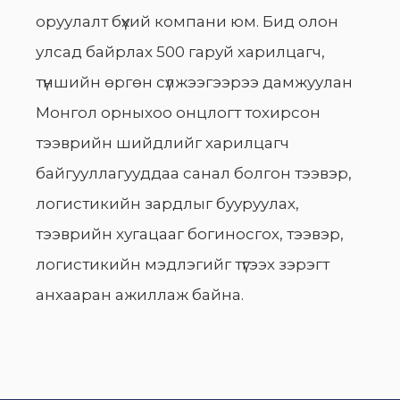
оруулалт бүхий компани юм. Бид олон
улсад байрлах 500 гаруй харилцагч,
түншийн өргөн сүлжээгээрээ дамжуулан
Монгол орныхоо онцлогт тохирсон
тээврийн шийдлийг харилцагч
байгууллагууддаа санал болгон тээвэр,
логистикийн зардлыг бууруулах,
тээврийн хугацааг богиносгох, тээвэр,
логистикийн мэдлэгийг түгээх зэрэгт
анхааран ажиллаж байна.