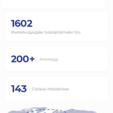
1602
Жилийн дундаж тээвэрлэлтийн тоо
200+
Агентууд
143
Страны перевозки