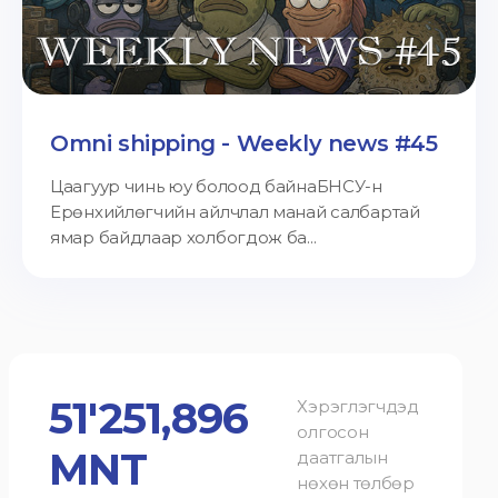
Omni shipping - Weekly news #45
Цаагуур чинь юу болоод байнаБНСУ-н
Ерөнхийлөгчийн айлчлал манай салбартай
ямар байдлаар холбогдож ба...
51'251,896
Хэрэглэгчдэд
олгосон
MNT
даатгалын
нөхөн төлбөр