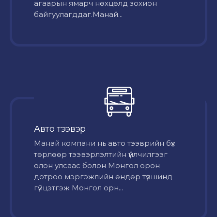
агаарын ямарч нөхцөлд зохион
байгуулагддаг.Манай...
Авто тээвэр
Mанай компани нь авто тээврийн бүх
төрлөөр тээвэрлэлтийн үйлчилгээг
олон улсаас болон Монгол орон
дотроо мэргэжлийн өндөр түвшинд
гүйцэтгэж Монгол орн...