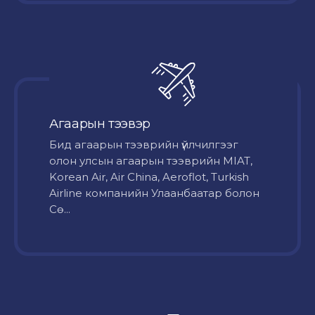
Агаарын тээвэр
Бид агаарын тээврийн үйлчилгээг
олон улсын агаарын тээврийн MIAT,
Korean Air, Air China, Aeroflot, Turkish
Airline компанийн Улаанбаатар болон
Сө...