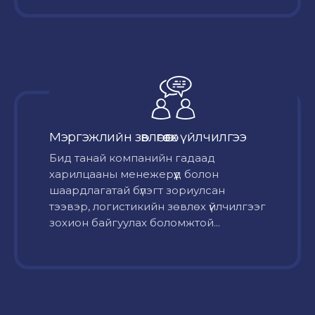
Мэргэжлийн зөвлөгөө өгөх үйлчилгээ
Бид танай компанийн гадаад
харилцааны менежерүүд болон
шаардлагатай бүлэгт зориулсан
тээвэр, логистикийн зөвлөх үйлчилгээг
зохион байгуулах боломжтой...