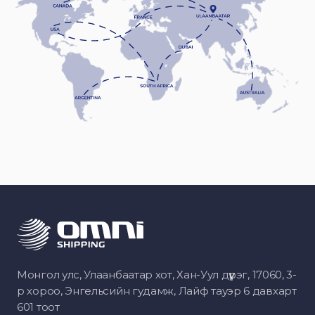
Монгол улс, Улаанбаатар хот, Хан-Уул дүүрэг, 17060, 3-
р хороо, Энгельсийн гудамж, Лайф тауэр 6 давхарт
601 тоот