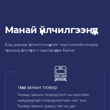
Манай үйлчилгээнүүд
Бид дараах үйлчилгээнүүдийг мэргэжлийн өндөр
түвшинд үйлчлүүлэгч нартаа үзүүлж байна.
Төмөр замын тээвэр
Төмөр замын тээвэрлэлт нь хамгийн
найдвартай тээвэрлэлтийн нэг юм.
Төмөр замын давуу тал нь цаг