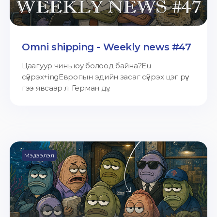
Omni shipping - Weekly news #47
Цаагуур чинь юу болоод байна?Eu
сүйрэх+ingЕвропын эдийн засаг сүйрэх цэг рүү
гээ явсаар л. Герман дү...
Мэдээлэл