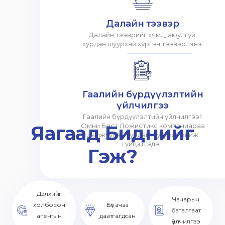
Далайн тээвэр
Далайн тээврийг хямд, аюулгүй,
хурдан шуурхай хүргэн тээвэрлэнэ.
Гаалийн бүрдүүлэлтийн
үйлчилгээ
Гаалийн бүрдүүлэлтийн үйлчилгээг
Яагаад Биднийг
Омни Бест Ложистикс компаниараа
дамжуулан хурдан шуурхай хийж
гүйцэтгэдэг.
Гэж?
Дэлхийг
Чанарын
холбосон
Бүх ачаа
баталгаат
агентын
даатгагдсан
үйлчилгээ