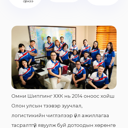
сүлжээ
Омни Шиппинг ХХК нь 2014 оноос хойш
Олон улсын тээвэр зуучлал,
логистикийн чиглэлээр үйл ажиллагаа
тасралтгүй явуулж буй дотоодын хөрөнгө