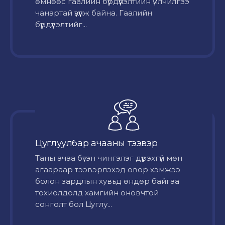
өмнөөс гаалийн бүрдүүлэлтийн үйлчилгээ
чанартай үзүүлж байна. Гаалийн
бүрдүүлэлтийг...
Цуглуулбар ачааны тээвэр
Таны ачаа бүтэн чингэлэг дүүрэхгүй мөн
агаараар тээвэрлэхэд овор хэмжээ
болон зардлын хувьд өндөр байгаа
тохиолдолд хамгийн оновчтой
сонголт бол Цуглу...