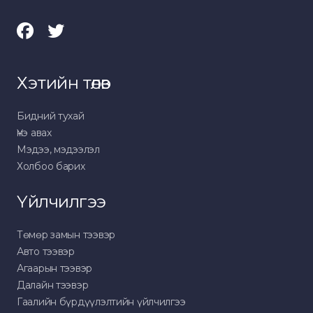
Хэтийн төлөв
Бидний тухай
Үнэ авах
Мэдээ, мэдээлэл
Холбоо барих
Үйлчилгээ
Төмөр замын тээвэр
Авто тээвэр
Агаарын тээвэр
Далайн тээвэр
Гаалийн бүрдүүлэлтийн үйлчилгээ