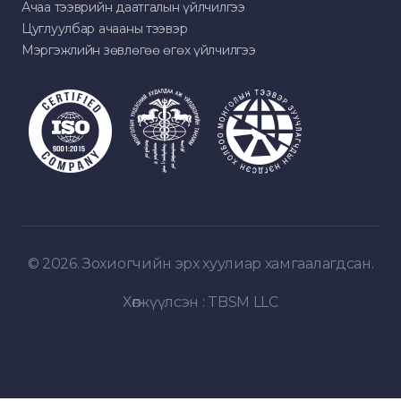
Ачаа тээврийн даатгалын үйлчилгээ
Цуглуулбар ачааны тээвэр
Мэргэжлийн зөвлөгөө өгөх үйлчилгээ
© 2026. Зохиогчийн эрх хуулиар хамгаалагдсан.
Хөгжүүлсэн :
TBSM LLC