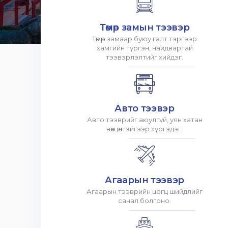
Төмөр замын тээвэр
Төмөр замаар буюу галт тэргээр
хамгийн түргэн, найдвартай
тээвэрлэлтийг хийдэг.
Авто тээвэр
Авто тээврийг аюулгүй, уян хатан
нөхцөлтэйгээр хүргэдэг.
Агаарын тээвэр
Агаарын тээврийн цогц шийдлийг
санал болгоно.