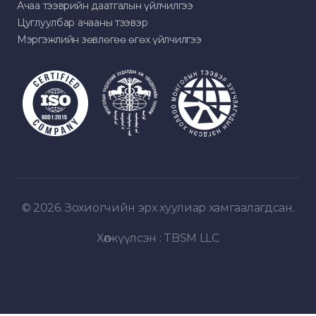
Ачаа тээврийн даатгалын үйлчилгээ
Цуглуулбар ачааны тээвэр
Мэргэжлийн зөвлөгөө өгөх үйлчилгээ
© 2026. Зохиогчийн эрх хуулиар хамгаалагдсан.
Хөгжүүлсэн :
TBSM LLC