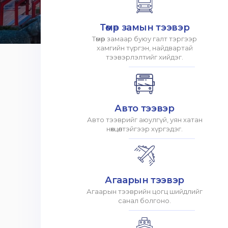
Төмөр замын тээвэр
Төмөр замаар буюу галт тэргээр
хамгийн түргэн, найдвартай
тээвэрлэлтийг хийдэг.
Авто тээвэр
Авто тээврийг аюулгүй, уян хатан
нөхцөлтэйгээр хүргэдэг.
Агаарын тээвэр
Агаарын тээврийн цогц шийдлийг
санал болгоно.