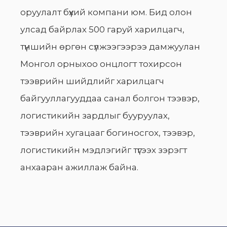
оруулалт бүхий компани юм. Бид олон
улсад байрлах 500 гаруй харилцагч,
түншийн өргөн сүлжээгээрээ дамжуулан
Монгол орныхоо онцлогт тохирсон
тээврийн шийдлийг харилцагч
байгууллагууддаа санал болгон тээвэр,
логистикийн зардлыг бууруулах,
тээврийн хугацааг богиносгох, тээвэр,
логистикийн мэдлэгийг түгээх зэрэгт
анхааран ажиллаж байна.