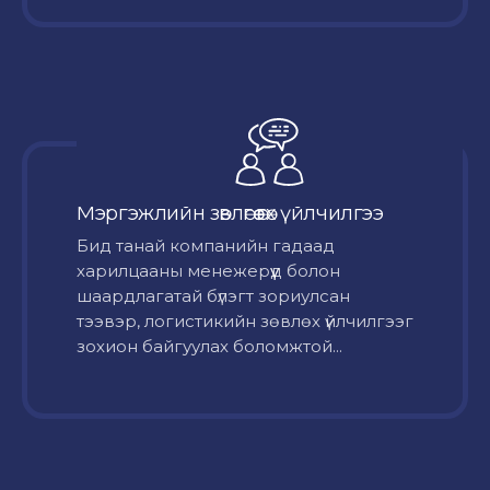
Мэргэжлийн зөвлөгөө өгөх үйлчилгээ
Бид танай компанийн гадаад
харилцааны менежерүүд болон
шаардлагатай бүлэгт зориулсан
тээвэр, логистикийн зөвлөх үйлчилгээг
зохион байгуулах боломжтой...