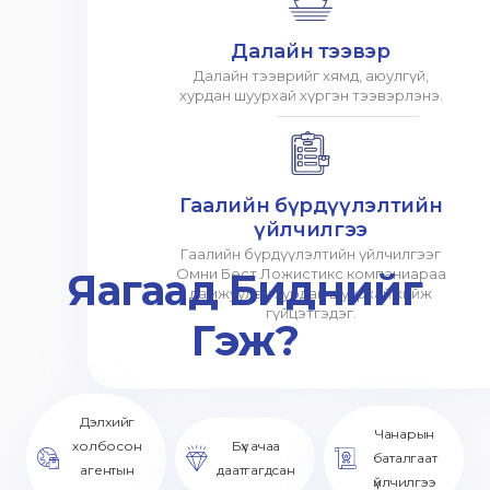
Далайн тээвэр
Далайн тээврийг хямд, аюулгүй,
хурдан шуурхай хүргэн тээвэрлэнэ.
Гаалийн бүрдүүлэлтийн
үйлчилгээ
Гаалийн бүрдүүлэлтийн үйлчилгээг
Яагаад Биднийг
Омни Бест Ложистикс компаниараа
дамжуулан хурдан шуурхай хийж
гүйцэтгэдэг.
Гэж?
Дэлхийг
Чанарын
холбосон
Бүх ачаа
баталгаат
агентын
даатгагдсан
үйлчилгээ