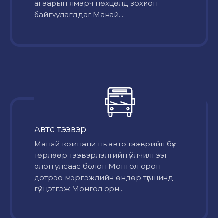
агаарын ямарч нөхцөлд зохион
байгуулагддаг.Манай...
Авто тээвэр
Mанай компани нь авто тээврийн бүх
төрлөөр тээвэрлэлтийн үйлчилгээг
олон улсаас болон Монгол орон
дотроо мэргэжлийн өндөр түвшинд
гүйцэтгэж Монгол орн...