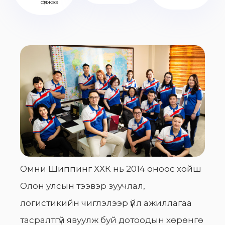
сүлжээ
Омни Шиппинг ХХК нь 2014 оноос хойш
Олон улсын тээвэр зуучлал,
логистикийн чиглэлээр үйл ажиллагаа
тасралтгүй явуулж буй дотоодын хөрөнгө