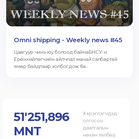
Omni shipping - Weekly news #45
Цаагуур чинь юу болоод байнаБНСУ-н
Ерөнхийлөгчийн айлчлал манай салбартай
ямар байдлаар холбогдож ба...
51'251,896
Хэрэглэгчдэд
олгосон
MNT
даатгалын
нөхөн төлбөр