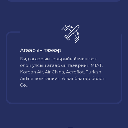
Агаарын тээвэр
Бид агаарын тээврийн үйлчилгээг
олон улсын агаарын тээврийн MIAT,
Korean Air, Air China, Aeroflot, Turkish
Airline компанийн Улаанбаатар болон
Сө...