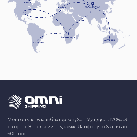
Монгол улс, Улаанбаатар хот, Хан-Уул дүүрэг, 17060, 3-
р хороо, Энгельсийн гудамж, Лайф тауэр 6 давхарт
601 тоот