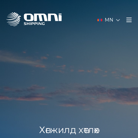
MN
Хөгжилд хөтлөх