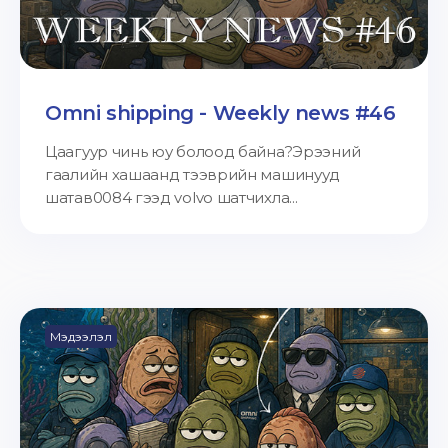
Omni shipping - Weekly news #46
Цаагуур чинь юу болоод байна?Эрээний
гаалийн хашаанд тээврийн машинууд
шатав0084 гээд volvo шатчихла...
Мэдээлэл