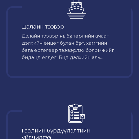
Далайн тээвэр
Далайн тээвэр нь бүх төрлийн ачааг
дэлхийн өнцөг булан бүрт, хамгийн
бага өртөгөөр тээвэрлэх боломжийг
бидэнд өгдөг. Бид дэлхийн аль...
Гаалийн бүрдүүлэлтийн
үйлчилгээ