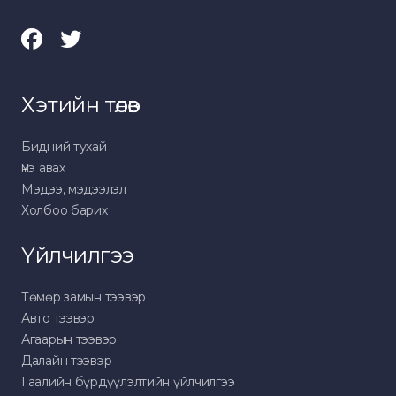
Хэтийн төлөв
Бидний тухай
Үнэ авах
Мэдээ, мэдээлэл
Холбоо барих
Үйлчилгээ
Төмөр замын тээвэр
Авто тээвэр
Агаарын тээвэр
Далайн тээвэр
Гаалийн бүрдүүлэлтийн үйлчилгээ