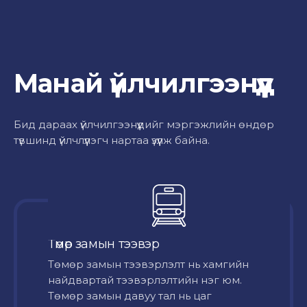
Манай үйлчилгээнүүд
Бид дараах үйлчилгээнүүдийг мэргэжлийн өндөр
түвшинд үйлчлүүлэгч нартаа үзүүлж байна.
Төмөр замын тээвэр
Төмөр замын тээвэрлэлт нь хамгийн
найдвартай тээвэрлэлтийн нэг юм.
Төмөр замын давуу тал нь цаг