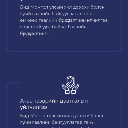
Бид Монгол улсын хил дээрхи болон
гүний гаалийн байгууллагад таны
өмнөөс гаалийн бүрдүүлэлтийн үйлчилгээ
чанартай үзүүлж байна. Гаалийн
бүрдүүлэлтийг...
Ачаа тээврийн даатгалын
үйлчилгээ
Бид Монгол улсын хил дээрхи болон
гүний гаалийн байгууллагад таны