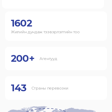
1602
Жилийн дундаж тээвэрлэлтийн тоо
200+
Агентууд
143
Страны перевозки