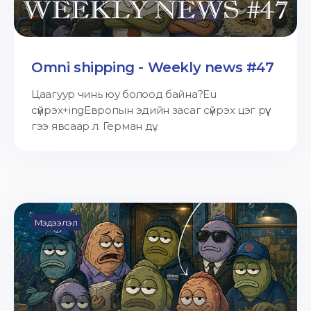
Omni shipping - Weekly news #47
Цаагуур чинь юу болоод байна?Eu
сүйрэх+ingЕвропын эдийн засаг сүйрэх цэг рүү
гээ явсаар л. Герман дү...
Мэдээлэл