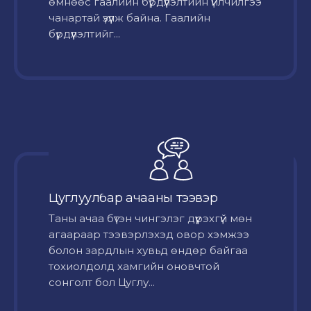
өмнөөс гаалийн бүрдүүлэлтийн үйлчилгээ
чанартай үзүүлж байна. Гаалийн
бүрдүүлэлтийг...
Цуглуулбар ачааны тээвэр
Таны ачаа бүтэн чингэлэг дүүрэхгүй мөн
агаараар тээвэрлэхэд овор хэмжээ
болон зардлын хувьд өндөр байгаа
тохиолдолд хамгийн оновчтой
сонголт бол Цуглу...