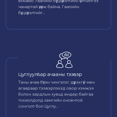
өмнөөс гаалийн бүрдүүлэлтийн үйлчилгээ
чанартай үзүүлж байна. Гаалийн
бүрдүүлэлтийг...
Цуглуулбар ачааны тээвэр
Таны ачаа бүтэн чингэлэг дүүрэхгүй мөн
агаараар тээвэрлэхэд овор хэмжээ
болон зардлын хувьд өндөр байгаа
тохиолдолд хамгийн оновчтой
сонголт бол Цуглу...