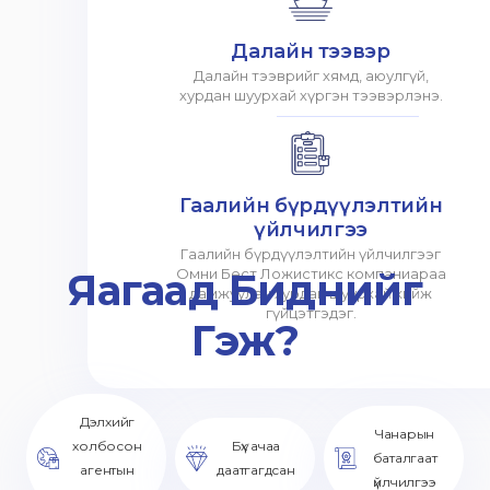
Далайн тээвэр
Далайн тээврийг хямд, аюулгүй,
хурдан шуурхай хүргэн тээвэрлэнэ.
Гаалийн бүрдүүлэлтийн
үйлчилгээ
Гаалийн бүрдүүлэлтийн үйлчилгээг
Яагаад Биднийг
Омни Бест Ложистикс компаниараа
дамжуулан хурдан шуурхай хийж
гүйцэтгэдэг.
Гэж?
Дэлхийг
Чанарын
холбосон
Бүх ачаа
баталгаат
агентын
даатгагдсан
үйлчилгээ