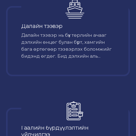
Далайн тээвэр
Далайн тээвэр нь бүх төрлийн ачааг
дэлхийн өнцөг булан бүрт, хамгийн
бага өртөгөөр тээвэрлэх боломжийг
бидэнд өгдөг. Бид дэлхийн аль...
Гаалийн бүрдүүлэлтийн
үйлчилгээ