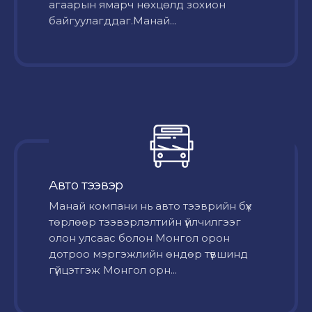
агаарын ямарч нөхцөлд зохион
байгуулагддаг.Манай...
Авто тээвэр
Mанай компани нь авто тээврийн бүх
төрлөөр тээвэрлэлтийн үйлчилгээг
олон улсаас болон Монгол орон
дотроо мэргэжлийн өндөр түвшинд
гүйцэтгэж Монгол орн...