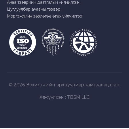
Ачаа тээврийн даатгалын үйлчилгээ
Цуглуулбар ачааны тээвэр
Мэргэжлийн зөвлөгөө өгөх үйлчилгээ
© 2026. Зохиогчийн эрх хуулиар хамгаалагдсан.
Хөгжүүлсэн :
TBSM LLC