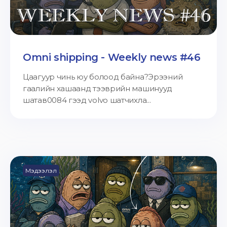
Omni shipping - Weekly news #46
Цаагуур чинь юу болоод байна?Эрээний
гаалийн хашаанд тээврийн машинууд
шатав0084 гээд volvo шатчихла...
Мэдээлэл