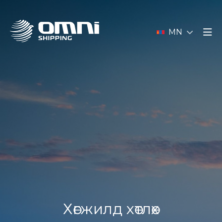
MN
Хөгжилд хөтлөх