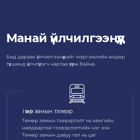
Манай үйлчилгээнүүд
Бид дараах үйлчилгээнүүдийг мэргэжлийн өндөр
түвшинд үйлчлүүлэгч нартаа үзүүлж байна.
Төмөр замын тээвэр
Төмөр замын тээвэрлэлт нь хамгийн
найдвартай тээвэрлэлтийн нэг юм.
Төмөр замын давуу тал нь цаг