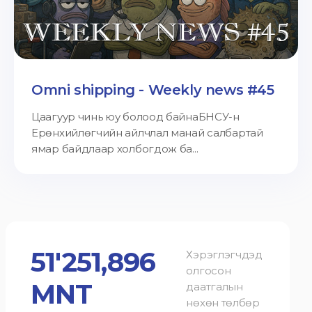
Omni shipping - Weekly news #45
Цаагуур чинь юу болоод байнаБНСУ-н
Ерөнхийлөгчийн айлчлал манай салбартай
ямар байдлаар холбогдож ба...
51'251,896
Хэрэглэгчдэд
олгосон
MNT
даатгалын
нөхөн төлбөр