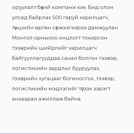
оруулалт бүхий компани юм. Бид олон
улсад байрлах 500 гаруй харилцагч,
түншийн өргөн сүлжээгээрээ дамжуулан
Монгол орныхоо онцлогт тохирсон
тээврийн шийдлийг харилцагч
байгууллагууддаа санал болгон тээвэр,
логистикийн зардлыг бууруулах,
тээврийн хугацааг богиносгох, тээвэр,
логистикийн мэдлэгийг түгээх зэрэгт
анхааран ажиллаж байна.