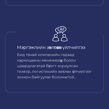
Мэргэжлийн зөвлөгөө өгөх үйлчилгээ
Бид танай компанийн гадаад
харилцааны менежерүүд болон
шаардлагатай бүлэгт зориулсан
тээвэр, логистикийн зөвлөх үйлчилгээг
зохион байгуулах боломжтой...