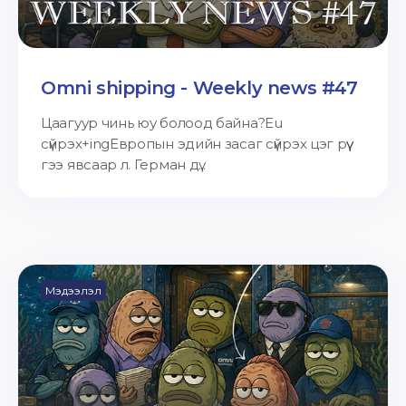
Omni shipping - Weekly news #47
Цаагуур чинь юу болоод байна?Eu
сүйрэх+ingЕвропын эдийн засаг сүйрэх цэг рүү
гээ явсаар л. Герман дү...
Мэдээлэл