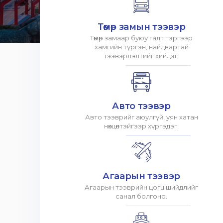
Төмөр замын тээвэр
Төмөр замаар буюу галт тэргээр
хамгийн түргэн, найдвартай
тээвэрлэлтийг хийдэг.
Авто тээвэр
Авто тээврийг аюулгүй, уян хатан
нөхцөлтэйгээр хүргэдэг.
Агаарын тээвэр
Агаарын тээврийн цогц шийдлийг
санал болгоно.