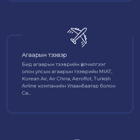
Агаарын тээвэр
Бид агаарын тээврийн үйлчилгээг
олон улсын агаарын тээврийн MIAT,
Korean Air, Air China, Aeroflot, Turkish
Airline компанийн Улаанбаатар болон
Сө...