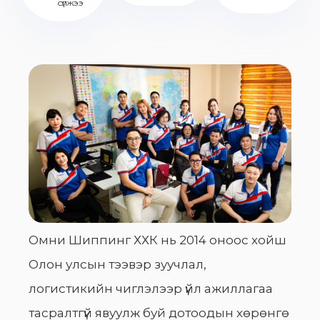
сүлжээ
Омни Шиппинг ХХК нь 2014 оноос хойш
Олон улсын тээвэр зуучлал,
логистикийн чиглэлээр үйл ажиллагаа
тасралтгүй явуулж буй дотоодын хөрөнгө