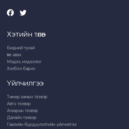
Хэтийн төлөв
Бидний тухай
Үнэ авах
Мэдээ, мэдээлэл
Холбоо барих
Үйлчилгээ
Төмөр замын тээвэр
Авто тээвэр
Агаарын тээвэр
Далайн тээвэр
Гаалийн бүрдүүлэлтийн үйлчилгээ