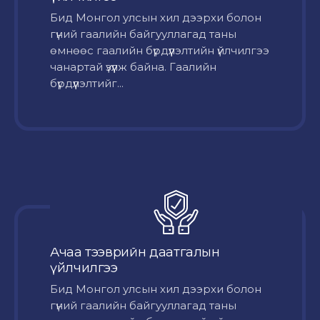
Бид Монгол улсын хил дээрхи болон
гүний гаалийн байгууллагад таны
өмнөөс гаалийн бүрдүүлэлтийн үйлчилгээ
чанартай үзүүлж байна. Гаалийн
бүрдүүлэлтийг...
Ачаа тээврийн даатгалын
үйлчилгээ
Бид Монгол улсын хил дээрхи болон
гүний гаалийн байгууллагад таны