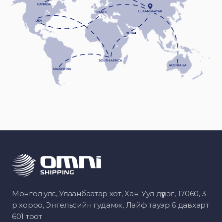
Монгол улс, Улаанбаатар хот, Хан-Уул дүүрэг, 17060, 3-
р хороо, Энгельсийн гудамж, Лайф тауэр 6 давхарт
601 тоот