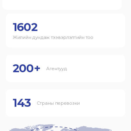
1602
Жилийн дундаж тээвэрлэлтийн тоо
200+
Агентууд
143
Страны перевозки