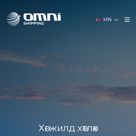
MN
Хөгжилд хөтлөх