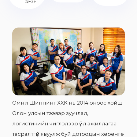
сүлжээ
Омни Шиппинг ХХК нь 2014 оноос хойш
Олон улсын тээвэр зуучлал,
логистикийн чиглэлээр үйл ажиллагаа
тасралтгүй явуулж буй дотоодын хөрөнгө