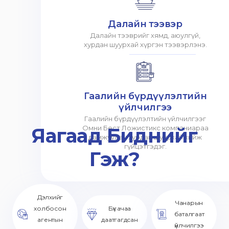
Далайн тээвэр
Далайн тээврийг хямд, аюулгүй,
хурдан шуурхай хүргэн тээвэрлэнэ.
Гаалийн бүрдүүлэлтийн
үйлчилгээ
Гаалийн бүрдүүлэлтийн үйлчилгээг
Яагаад Биднийг
Омни Бест Ложистикс компаниараа
дамжуулан хурдан шуурхай хийж
гүйцэтгэдэг.
Гэж?
Дэлхийг
Чанарын
холбосон
Бүх ачаа
баталгаат
агентын
даатгагдсан
үйлчилгээ