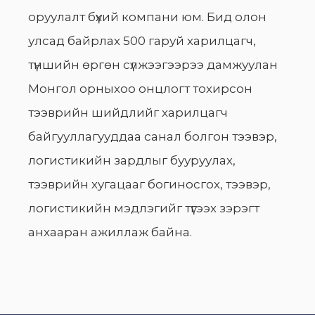
оруулалт бүхий компани юм. Бид олон
улсад байрлах 500 гаруй харилцагч,
түншийн өргөн сүлжээгээрээ дамжуулан
Монгол орныхоо онцлогт тохирсон
тээврийн шийдлийг харилцагч
байгууллагууддаа санал болгон тээвэр,
логистикийн зардлыг бууруулах,
тээврийн хугацааг богиносгох, тээвэр,
логистикийн мэдлэгийг түгээх зэрэгт
анхааран ажиллаж байна.