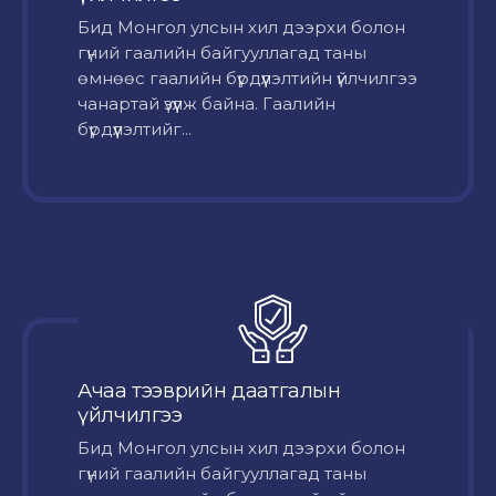
Бид Монгол улсын хил дээрхи болон
гүний гаалийн байгууллагад таны
өмнөөс гаалийн бүрдүүлэлтийн үйлчилгээ
чанартай үзүүлж байна. Гаалийн
бүрдүүлэлтийг...
Ачаа тээврийн даатгалын
үйлчилгээ
Бид Монгол улсын хил дээрхи болон
гүний гаалийн байгууллагад таны