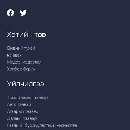
Хэтийн төлөв
Бидний тухай
Үнэ авах
Мэдээ, мэдээлэл
Холбоо барих
Үйлчилгээ
Төмөр замын тээвэр
Авто тээвэр
Агаарын тээвэр
Далайн тээвэр
Гаалийн бүрдүүлэлтийн үйлчилгээ