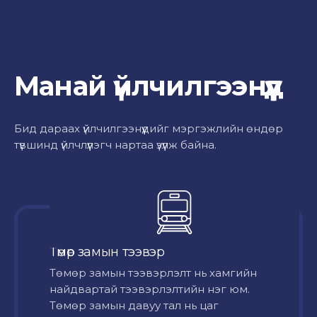
Манай үйлчилгээнүүд
Бид дараах үйлчилгээнүүдийг мэргэжлийн өндөр
түвшинд үйлчлүүлэгч нартаа үзүүлж байна.
Төмөр замын тээвэр
Төмөр замын тээвэрлэлт нь хамгийн
найдвартай тээвэрлэлтийн нэг юм.
Төмөр замын давуу тал нь цаг