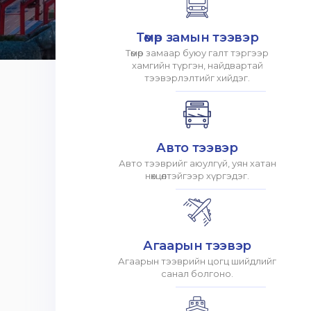
Төмөр замын тээвэр
Төмөр замаар буюу галт тэргээр
хамгийн түргэн, найдвартай
тээвэрлэлтийг хийдэг.
Авто тээвэр
Авто тээврийг аюулгүй, уян хатан
нөхцөлтэйгээр хүргэдэг.
Агаарын тээвэр
Агаарын тээврийн цогц шийдлийг
санал болгоно.