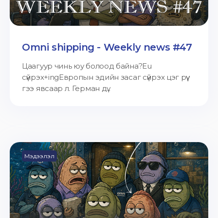
Omni shipping - Weekly news #47
Цаагуур чинь юу болоод байна?Eu
сүйрэх+ingЕвропын эдийн засаг сүйрэх цэг рүү
гээ явсаар л. Герман дү...
Мэдээлэл