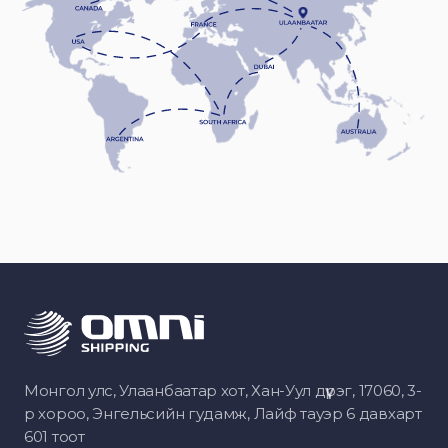
Монгол улс, Улаанбаатар хот, Хан-Уул дүүрэг, 17060, 3-
р хороо, Энгельсийн гудамж, Лайф тауэр 6 давхарт
601 тоот