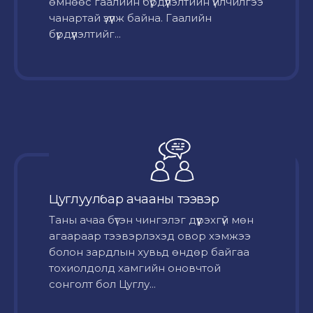
өмнөөс гаалийн бүрдүүлэлтийн үйлчилгээ
чанартай үзүүлж байна. Гаалийн
бүрдүүлэлтийг...
Цуглуулбар ачааны тээвэр
Таны ачаа бүтэн чингэлэг дүүрэхгүй мөн
агаараар тээвэрлэхэд овор хэмжээ
болон зардлын хувьд өндөр байгаа
тохиолдолд хамгийн оновчтой
сонголт бол Цуглу...