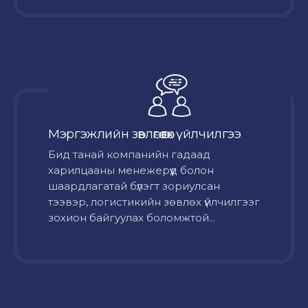
Мэргэжлийн зөвлөгөө өгөх үйлчилгээ
Бид танай компанийн гадаад
харилцааны менежерүүд болон
шаардлагатай бүлэгт зориулсан
тээвэр, логистикийн зөвлөх үйлчилгээг
зохион байгуулах боломжтой...