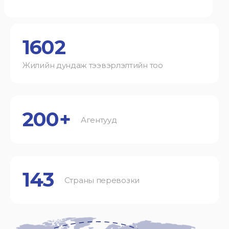
1602
Жилийн дундаж тээвэрлэлтийн тоо
200+
Агентууд
143
Страны перевозки