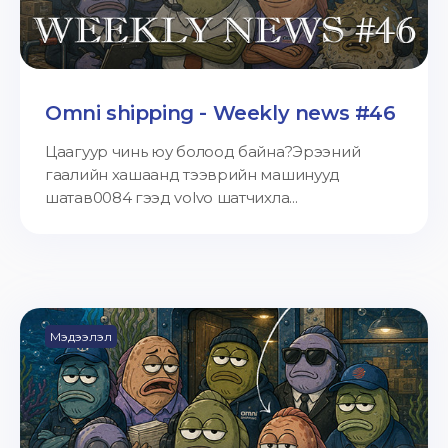
Omni shipping - Weekly news #46
Цаагуур чинь юу болоод байна?Эрээний
гаалийн хашаанд тээврийн машинууд
шатав0084 гээд volvo шатчихла...
Мэдээлэл