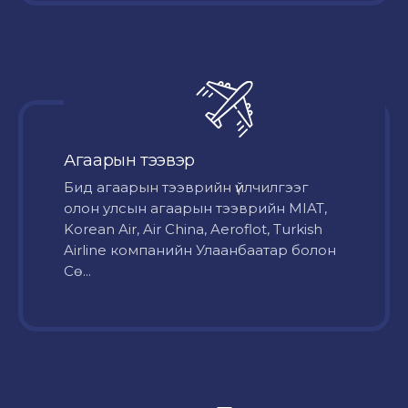
Агаарын тээвэр
Бид агаарын тээврийн үйлчилгээг
олон улсын агаарын тээврийн MIAT,
Korean Air, Air China, Aeroflot, Turkish
Airline компанийн Улаанбаатар болон
Сө...