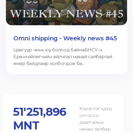
Omni shipping - Weekly news #45
Цаагуур чинь юу болоод байнаБНСУ-н
Ерөнхийлөгчийн айлчлал манай салбартай
ямар байдлаар холбогдож ба...
51'251,896
Хэрэглэгчдэд
олгосон
MNT
даатгалын
нөхөн төлбөр