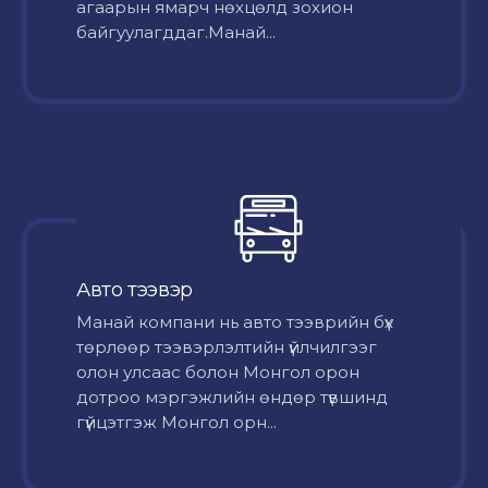
агаарын ямарч нөхцөлд зохион
байгуулагддаг.Манай...
Авто тээвэр
Mанай компани нь авто тээврийн бүх
төрлөөр тээвэрлэлтийн үйлчилгээг
олон улсаас болон Монгол орон
дотроо мэргэжлийн өндөр түвшинд
гүйцэтгэж Монгол орн...