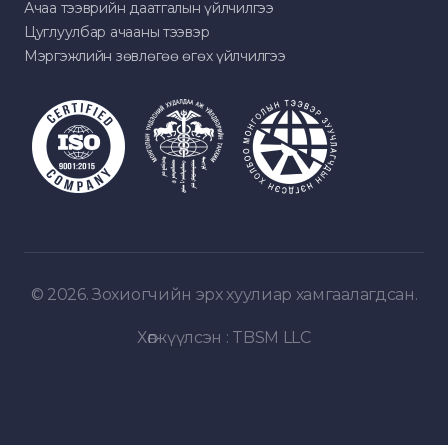
Ачаа тээврийн даатгалын үйлчилгээ
Цуглуулбар ачааны тээвэр
Мэргэжлийн зөвлөгөө өгөх үйлчилгээ
© 2026. Зохиогчийн эрх хуулиар хамгаалагдсан.
Хөгжүүлсэн :
TBSM LLC