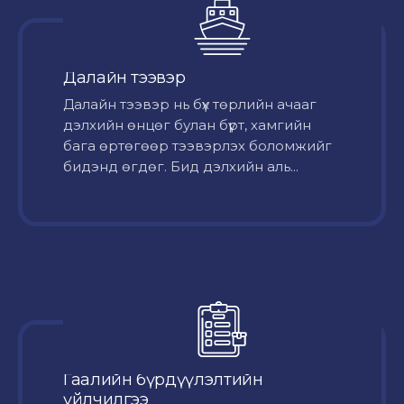
Далайн тээвэр
Далайн тээвэр нь бүх төрлийн ачааг
дэлхийн өнцөг булан бүрт, хамгийн
бага өртөгөөр тээвэрлэх боломжийг
бидэнд өгдөг. Бид дэлхийн аль...
Гаалийн бүрдүүлэлтийн
үйлчилгээ