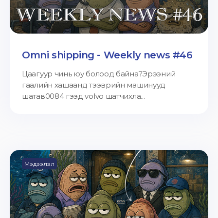
Omni shipping - Weekly news #46
Цаагуур чинь юу болоод байна?Эрээний
гаалийн хашаанд тээврийн машинууд
шатав0084 гээд volvo шатчихла...
Мэдээлэл