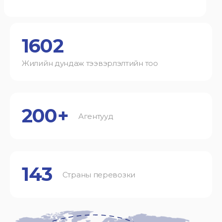
1602
Жилийн дундаж тээвэрлэлтийн тоо
200+
Агентууд
143
Страны перевозки