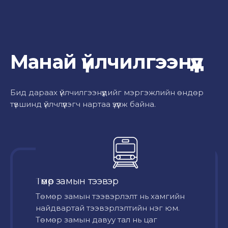
Манай үйлчилгээнүүд
Бид дараах үйлчилгээнүүдийг мэргэжлийн өндөр
түвшинд үйлчлүүлэгч нартаа үзүүлж байна.
Төмөр замын тээвэр
Төмөр замын тээвэрлэлт нь хамгийн
найдвартай тээвэрлэлтийн нэг юм.
Төмөр замын давуу тал нь цаг