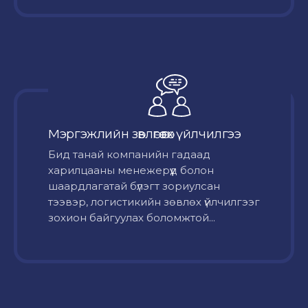
Мэргэжлийн зөвлөгөө өгөх үйлчилгээ
Бид танай компанийн гадаад
харилцааны менежерүүд болон
шаардлагатай бүлэгт зориулсан
тээвэр, логистикийн зөвлөх үйлчилгээг
зохион байгуулах боломжтой...