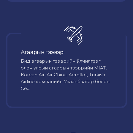
Агаарын тээвэр
Бид агаарын тээврийн үйлчилгээг
олон улсын агаарын тээврийн MIAT,
Korean Air, Air China, Aeroflot, Turkish
Airline компанийн Улаанбаатар болон
Сө...