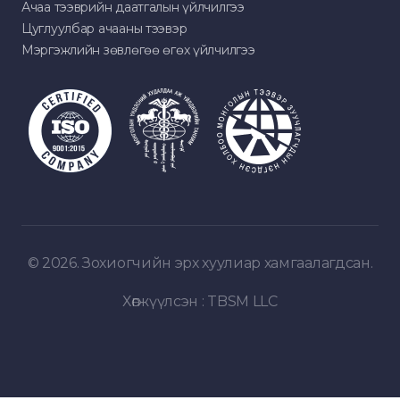
Ачаа тээврийн даатгалын үйлчилгээ
Цуглуулбар ачааны тээвэр
Мэргэжлийн зөвлөгөө өгөх үйлчилгээ
© 2026. Зохиогчийн эрх хуулиар хамгаалагдсан.
Хөгжүүлсэн :
TBSM LLC