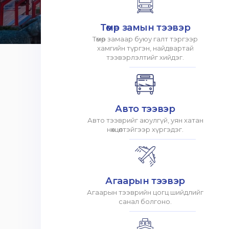
Төмөр замын тээвэр
Төмөр замаар буюу галт тэргээр
хамгийн түргэн, найдвартай
тээвэрлэлтийг хийдэг.
Авто тээвэр
Авто тээврийг аюулгүй, уян хатан
нөхцөлтэйгээр хүргэдэг.
Агаарын тээвэр
Агаарын тээврийн цогц шийдлийг
санал болгоно.