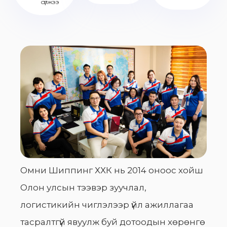
сүлжээ
Омни Шиппинг ХХК нь 2014 оноос хойш
Олон улсын тээвэр зуучлал,
логистикийн чиглэлээр үйл ажиллагаа
тасралтгүй явуулж буй дотоодын хөрөнгө