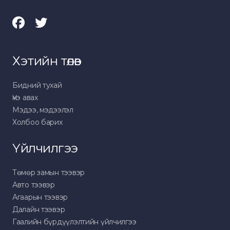
Хэтийн төлөв
Бидний тухай
Үнэ авах
Мэдээ, мэдээлэл
Холбоо барих
Үйлчилгээ
Төмөр замын тээвэр
Авто тээвэр
Агаарын тээвэр
Далайн тээвэр
Гаалийн бүрдүүлэлтийн үйлчилгээ