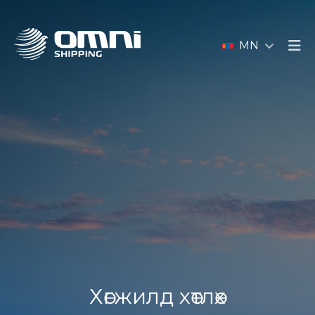
MN
Хөгжилд хөтлөх