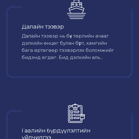
Далайн тээвэр
Далайн тээвэр нь бүх төрлийн ачааг
дэлхийн өнцөг булан бүрт, хамгийн
бага өртөгөөр тээвэрлэх боломжийг
бидэнд өгдөг. Бид дэлхийн аль...
Гаалийн бүрдүүлэлтийн
үйлчилгээ