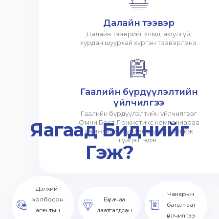
Далайн тээвэр
Далайн тээврийг хямд, аюулгүй,
хурдан шуурхай хүргэн тээвэрлэнэ.
Гаалийн бүрдүүлэлтийн
үйлчилгээ
Гаалийн бүрдүүлэлтийн үйлчилгээг
Яагаад Биднийг
Омни Бест Ложистикс компаниараа
дамжуулан хурдан шуурхай хийж
гүйцэтгэдэг.
Гэж?
Дэлхийг
Чанарын
холбосон
Бүх ачаа
баталгаат
агентын
даатгагдсан
үйлчилгээ