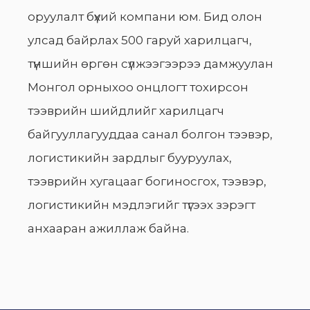
оруулалт бүхий компани юм. Бид олон
улсад байрлах 500 гаруй харилцагч,
түншийн өргөн сүлжээгээрээ дамжуулан
Монгол орныхоо онцлогт тохирсон
тээврийн шийдлийг харилцагч
байгууллагууддаа санал болгон тээвэр,
логистикийн зардлыг бууруулах,
тээврийн хугацааг богиносгох, тээвэр,
логистикийн мэдлэгийг түгээх зэрэгт
анхааран ажиллаж байна.