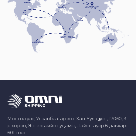
Монгол улс, Улаанбаатар хот, Хан-Уул дүүрэг, 17060, 3-
р хороо, Энгельсийн гудамж, Лайф тауэр 6 давхарт
601 тоот