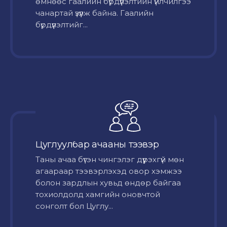
өмнөөс гаалийн бүрдүүлэлтийн үйлчилгээ
чанартай үзүүлж байна. Гаалийн
бүрдүүлэлтийг...
Цуглуулбар ачааны тээвэр
Таны ачаа бүтэн чингэлэг дүүрэхгүй мөн
агаараар тээвэрлэхэд овор хэмжээ
болон зардлын хувьд өндөр байгаа
тохиолдолд хамгийн оновчтой
сонголт бол Цуглу...