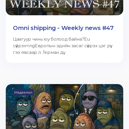
Omni shipping - Weekly news #47
Цаагуур чинь юу болоод байна?Eu
сүйрэх+ingЕвропын эдийн засаг сүйрэх цэг рүү
гээ явсаар л. Герман дү...
Мэдээлэл