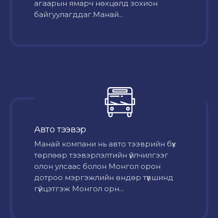
агаарын ямарч нөхцөлд зохион
байгуулагддаг.Манай...
Авто тээвэр
Mанай компани нь авто тээврийн бүх
төрлөөр тээвэрлэлтийн үйлчилгээг
олон улсаас болон Монгол орон
дотроо мэргэжлийн өндөр түвшинд
гүйцэтгэж Монгол орн...