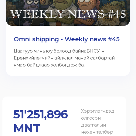
Omni shipping - Weekly news #45
Цаагуур чинь юу болоод байнаБНСУ-н
Ерөнхийлөгчийн айлчлал манай салбартай
ямар байдлаар холбогдож ба...
51'251,896
Хэрэглэгчдэд
олгосон
MNT
даатгалын
нөхөн төлбөр