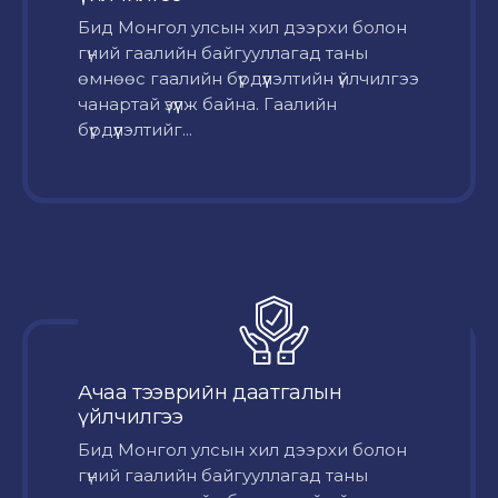
Бид Монгол улсын хил дээрхи болон
гүний гаалийн байгууллагад таны
өмнөөс гаалийн бүрдүүлэлтийн үйлчилгээ
чанартай үзүүлж байна. Гаалийн
бүрдүүлэлтийг...
Ачаа тээврийн даатгалын
үйлчилгээ
Бид Монгол улсын хил дээрхи болон
гүний гаалийн байгууллагад таны