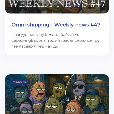
Omni shipping - Weekly news #47
Цаагуур чинь юу болоод байна?Eu
сүйрэх+ingЕвропын эдийн засаг сүйрэх цэг рүү
гээ явсаар л. Герман дү...
Мэдээлэл