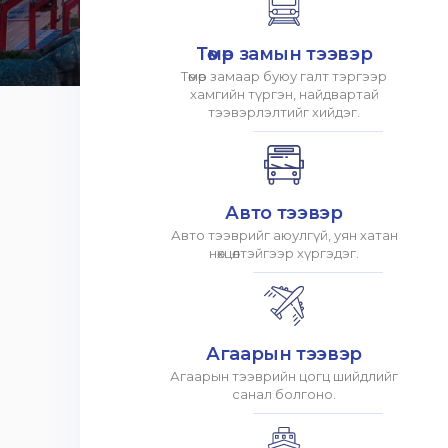
Төмөр замын тээвэр
Төмөр замаар буюу галт тэргээр
хамгийн түргэн, найдвартай
тээвэрлэлтийг хийдэг.
Авто тээвэр
Авто тээврийг аюулгүй, уян хатан
нөхцөлтэйгээр хүргэдэг.
Агаарын тээвэр
Агаарын тээврийн цогц шийдлийг
санал болгоно.