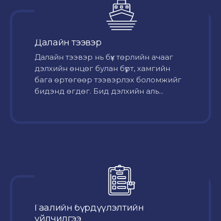
Далайн тээвэр
Далайн тээвэр нь бүх төрлийн ачааг
дэлхийн өнцөг булан бүрт, хамгийн
бага өртөгөөр тээвэрлэх боломжийг
бидэнд өгдөг. Бид дэлхийн аль...
Гаалийн бүрдүүлэлтийн
үйлчилгээ