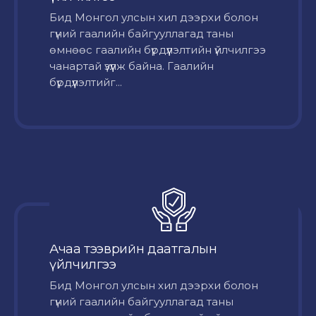
Бид Монгол улсын хил дээрхи болон
гүний гаалийн байгууллагад таны
өмнөөс гаалийн бүрдүүлэлтийн үйлчилгээ
чанартай үзүүлж байна. Гаалийн
бүрдүүлэлтийг...
Ачаа тээврийн даатгалын
үйлчилгээ
Бид Монгол улсын хил дээрхи болон
гүний гаалийн байгууллагад таны