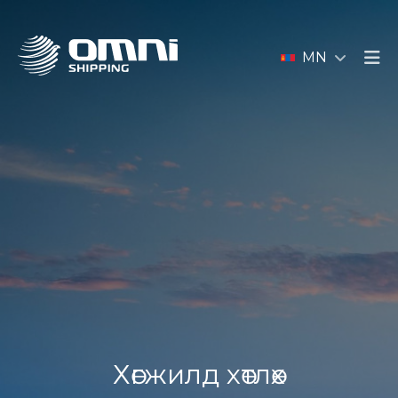
MN
Хөгжилд хөтлөх