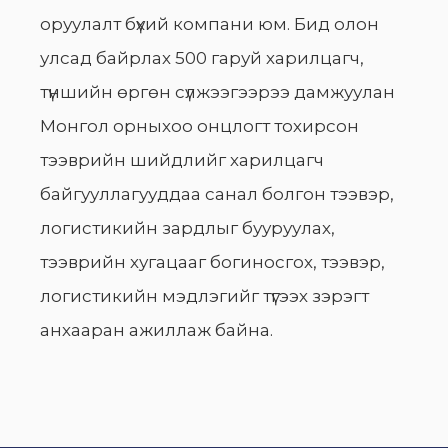
оруулалт бүхий компани юм. Бид олон
улсад байрлах 500 гаруй харилцагч,
түншийн өргөн сүлжээгээрээ дамжуулан
Монгол орныхоо онцлогт тохирсон
тээврийн шийдлийг харилцагч
байгууллагууддаа санал болгон тээвэр,
логистикийн зардлыг бууруулах,
тээврийн хугацааг богиносгох, тээвэр,
логистикийн мэдлэгийг түгээх зэрэгт
анхааран ажиллаж байна.