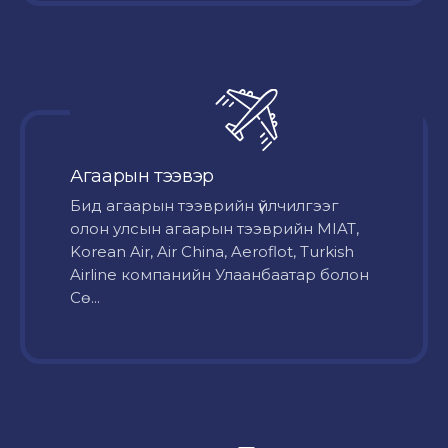
Агаарын тээвэр
Бид агаарын тээврийн үйлчилгээг
олон улсын агаарын тээврийн MIAT,
Korean Air, Air China, Aeroflot, Turkish
Airline компанийн Улаанбаатар болон
Сө...