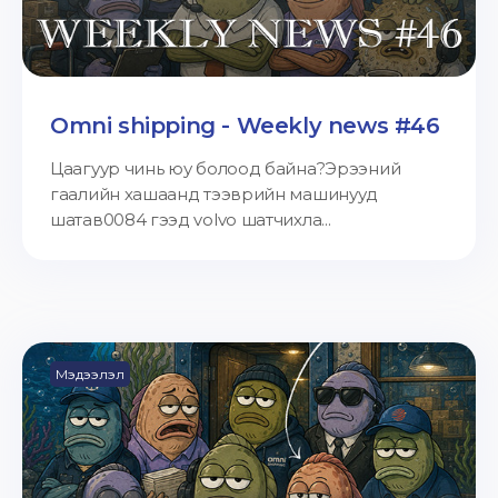
Omni shipping - Weekly news #46
Цаагуур чинь юу болоод байна?Эрээний
гаалийн хашаанд тээврийн машинууд
шатав0084 гээд volvo шатчихла...
Мэдээлэл