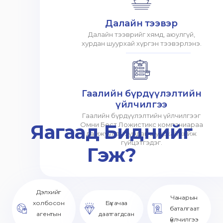
Далайн тээвэр
Далайн тээврийг хямд, аюулгүй,
хурдан шуурхай хүргэн тээвэрлэнэ.
Гаалийн бүрдүүлэлтийн
үйлчилгээ
Гаалийн бүрдүүлэлтийн үйлчилгээг
Яагаад Биднийг
Омни Бест Ложистикс компаниараа
дамжуулан хурдан шуурхай хийж
гүйцэтгэдэг.
Гэж?
Дэлхийг
Чанарын
холбосон
Бүх ачаа
баталгаат
агентын
даатгагдсан
үйлчилгээ