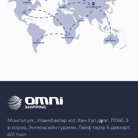
Монгол улс, Улаанбаатар хот, Хан-Уул дүүрэг, 17060, 3-
р хороо, Энгельсийн гудамж, Лайф тауэр 6 давхарт
601 тоот