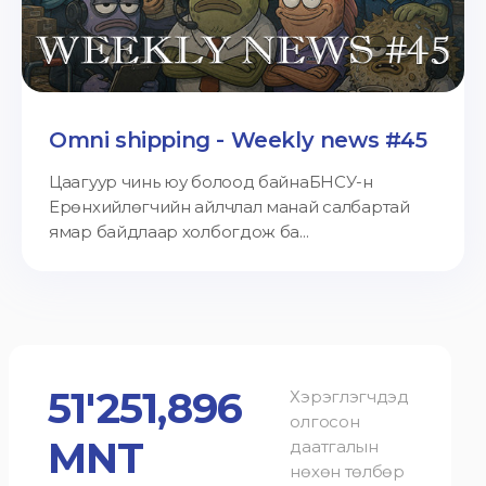
Omni shipping - Weekly news #45
Цаагуур чинь юу болоод байнаБНСУ-н
Ерөнхийлөгчийн айлчлал манай салбартай
ямар байдлаар холбогдож ба...
51'251,896
Хэрэглэгчдэд
олгосон
MNT
даатгалын
нөхөн төлбөр