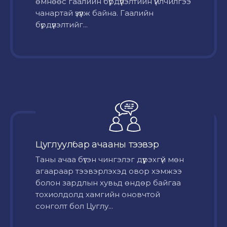
өмнөөс гаалийн бүрдүүлэлтийн үйлчилгээ
чанартай үзүүлж байна. Гаалийн
бүрдүүлэлтийг...
Цуглуулбар ачааны тээвэр
Таны ачаа бүтэн чингэлэг дүүрэхгүй мөн
агаараар тээвэрлэхэд овор хэмжээ
болон зардлын хувьд өндөр байгаа
тохиолдолд хамгийн оновчтой
сонголт бол Цуглу...