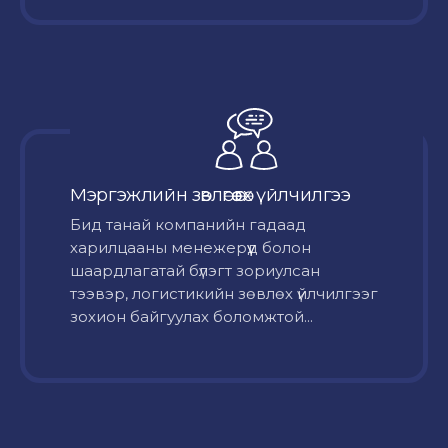
Мэргэжлийн зөвлөгөө өгөх үйлчилгээ
Бид танай компанийн гадаад
харилцааны менежерүүд болон
шаардлагатай бүлэгт зориулсан
тээвэр, логистикийн зөвлөх үйлчилгээг
зохион байгуулах боломжтой...