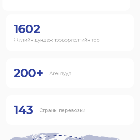
1602
Жилийн дундаж тээвэрлэлтийн тоо
200+
Агентууд
143
Страны перевозки