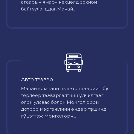
агаарын ямарч нөхцөлд зохион
байгуулагддаг.Манай...
Авто тээвэр
Mанай компани нь авто тээврийн бүх
төрлөөр тээвэрлэлтийн үйлчилгээг
олон улсаас болон Монгол орон
дотроо мэргэжлийн өндөр түвшинд
гүйцэтгэж Монгол орн...