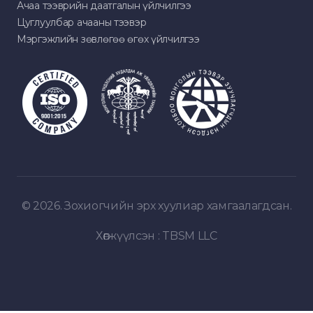
Ачаа тээврийн даатгалын үйлчилгээ
Цуглуулбар ачааны тээвэр
Мэргэжлийн зөвлөгөө өгөх үйлчилгээ
© 2026. Зохиогчийн эрх хуулиар хамгаалагдсан.
Хөгжүүлсэн :
TBSM LLC