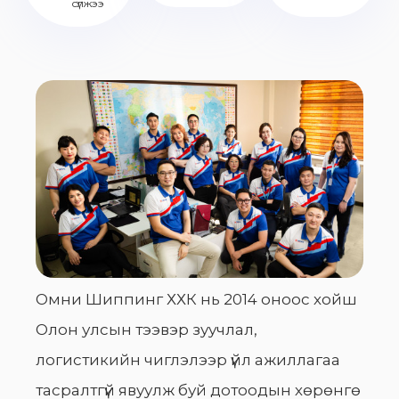
сүлжээ
Омни Шиппинг ХХК нь 2014 оноос хойш
Олон улсын тээвэр зуучлал,
логистикийн чиглэлээр үйл ажиллагаа
тасралтгүй явуулж буй дотоодын хөрөнгө