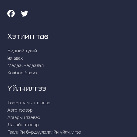
Хэтийн төлөв
Бидний тухай
Үнэ авах
Мэдээ, мэдээлэл
Холбоо барих
Үйлчилгээ
Төмөр замын тээвэр
Авто тээвэр
Агаарын тээвэр
Далайн тээвэр
Гаалийн бүрдүүлэлтийн үйлчилгээ