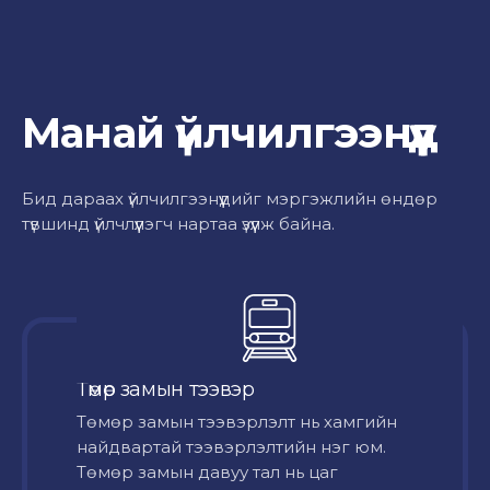
Манай үйлчилгээнүүд
Бид дараах үйлчилгээнүүдийг мэргэжлийн өндөр
түвшинд үйлчлүүлэгч нартаа үзүүлж байна.
Төмөр замын тээвэр
Төмөр замын тээвэрлэлт нь хамгийн
найдвартай тээвэрлэлтийн нэг юм.
Төмөр замын давуу тал нь цаг