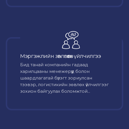
Мэргэжлийн зөвлөгөө өгөх үйлчилгээ
Бид танай компанийн гадаад
харилцааны менежерүүд болон
шаардлагатай бүлэгт зориулсан
тээвэр, логистикийн зөвлөх үйлчилгээг
зохион байгуулах боломжтой...