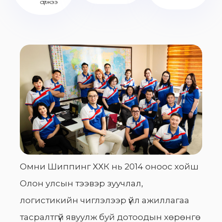
сүлжээ
Омни Шиппинг ХХК нь 2014 оноос хойш
Олон улсын тээвэр зуучлал,
логистикийн чиглэлээр үйл ажиллагаа
тасралтгүй явуулж буй дотоодын хөрөнгө