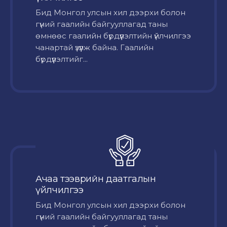
Бид Монгол улсын хил дээрхи болон
гүний гаалийн байгууллагад таны
өмнөөс гаалийн бүрдүүлэлтийн үйлчилгээ
чанартай үзүүлж байна. Гаалийн
бүрдүүлэлтийг...
Ачаа тээврийн даатгалын
үйлчилгээ
Бид Монгол улсын хил дээрхи болон
гүний гаалийн байгууллагад таны