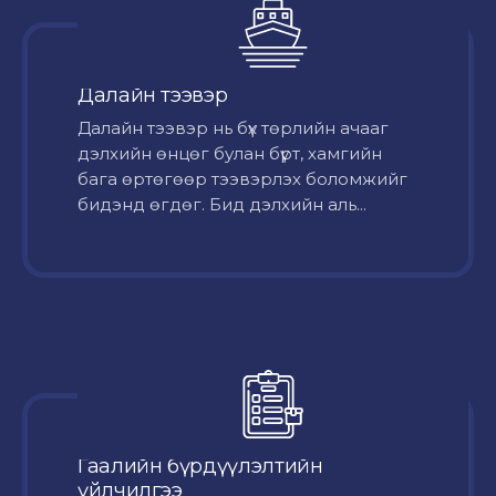
Далайн тээвэр
Далайн тээвэр нь бүх төрлийн ачааг
дэлхийн өнцөг булан бүрт, хамгийн
бага өртөгөөр тээвэрлэх боломжийг
бидэнд өгдөг. Бид дэлхийн аль...
Гаалийн бүрдүүлэлтийн
үйлчилгээ