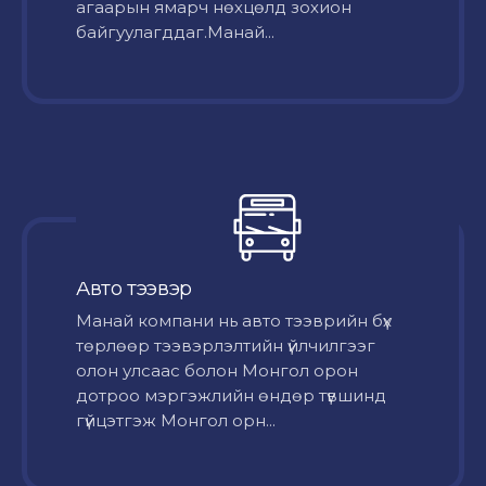
агаарын ямарч нөхцөлд зохион
байгуулагддаг.Манай...
Авто тээвэр
Mанай компани нь авто тээврийн бүх
төрлөөр тээвэрлэлтийн үйлчилгээг
олон улсаас болон Монгол орон
дотроо мэргэжлийн өндөр түвшинд
гүйцэтгэж Монгол орн...