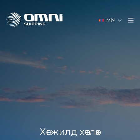
MN
Хөгжилд хөтлөх