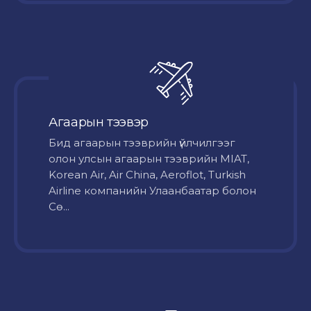
Агаарын тээвэр
Бид агаарын тээврийн үйлчилгээг
олон улсын агаарын тээврийн MIAT,
Korean Air, Air China, Aeroflot, Turkish
Airline компанийн Улаанбаатар болон
Сө...