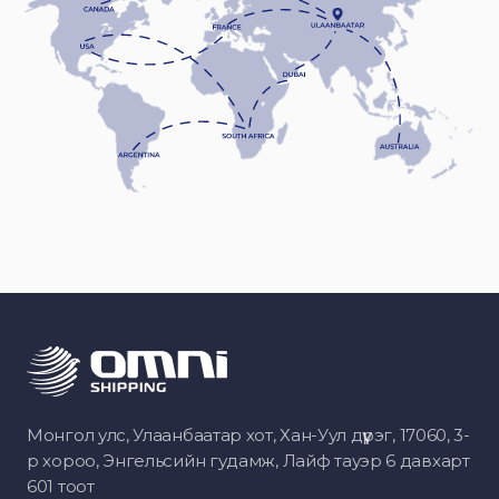
Монгол улс, Улаанбаатар хот, Хан-Уул дүүрэг, 17060, 3-
р хороо, Энгельсийн гудамж, Лайф тауэр 6 давхарт
601 тоот