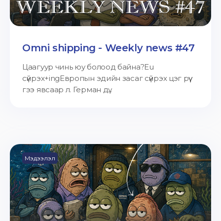
Omni shipping - Weekly news #47
Цаагуур чинь юу болоод байна?Eu
сүйрэх+ingЕвропын эдийн засаг сүйрэх цэг рүү
гээ явсаар л. Герман дү...
Мэдээлэл