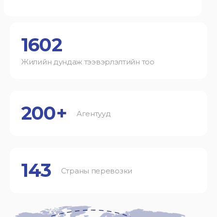
1602
Жилийн дундаж тээвэрлэлтийн тоо
200+
Агентууд
143
Страны перевозки