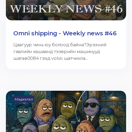
Omni shipping - Weekly news #46
Цаагуур чинь юу болоод байна?Эрээний
гаалийн хашаанд тээврийн машинууд
шатав0084 гээд volvo шатчихла...
Мэдээлэл