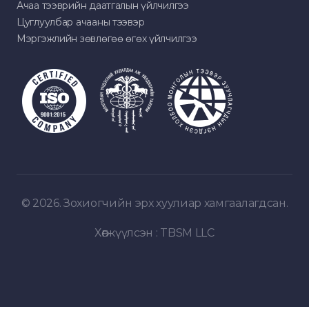
Ачаа тээврийн даатгалын үйлчилгээ
Цуглуулбар ачааны тээвэр
Мэргэжлийн зөвлөгөө өгөх үйлчилгээ
© 2026. Зохиогчийн эрх хуулиар хамгаалагдсан.
Хөгжүүлсэн :
TBSM LLC