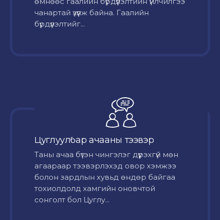
өмнөөс гаалийн бүрдүүлэлтийн үйлчилгээ
чанартай үзүүлж байна. Гаалийн
бүрдүүлэлтийг...
Цуглуулбар ачааны тээвэр
Таны ачаа бүтэн чингэлэг дүүрэхгүй мөн
агаараар тээвэрлэхэд овор хэмжээ
болон зардлын хувьд өндөр байгаа
тохиолдолд хамгийн оновчтой
сонголт бол Цуглу...