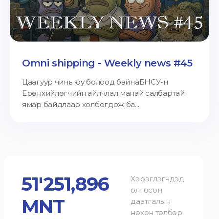
Omni shipping - Weekly news #45
Цаагуур чинь юу болоод байнаБНСУ-н
Ерөнхийлөгчийн айлчлал манай салбартай
ямар байдлаар холбогдож ба...
51'251,896
Хэрэглэгчдэд
олгосон
MNT
даатгалын
нөхөн төлбөр