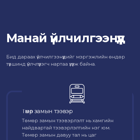
Манай үйлчилгээнүүд
Бид дараах үйлчилгээнүүдийг мэргэжлийн өндөр
түвшинд үйлчлүүлэгч нартаа үзүүлж байна.
Төмөр замын тээвэр
Төмөр замын тээвэрлэлт нь хамгийн
найдвартай тээвэрлэлтийн нэг юм.
Төмөр замын давуу тал нь цаг