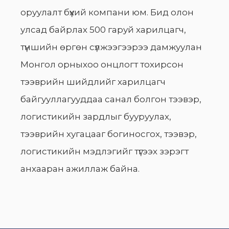
оруулалт бүхий компани юм. Бид олон
улсад байрлах 500 гаруй харилцагч,
түншийн өргөн сүлжээгээрээ дамжуулан
Монгол орныхоо онцлогт тохирсон
тээврийн шийдлийг харилцагч
байгууллагууддаа санал болгон тээвэр,
логистикийн зардлыг бууруулах,
тээврийн хугацааг богиносгох, тээвэр,
логистикийн мэдлэгийг түгээх зэрэгт
анхааран ажиллаж байна.