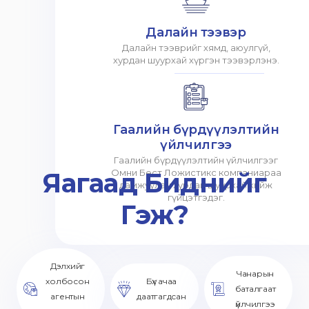
Далайн тээвэр
Далайн тээврийг хямд, аюулгүй,
хурдан шуурхай хүргэн тээвэрлэнэ.
Гаалийн бүрдүүлэлтийн
үйлчилгээ
Гаалийн бүрдүүлэлтийн үйлчилгээг
Яагаад Биднийг
Омни Бест Ложистикс компаниараа
дамжуулан хурдан шуурхай хийж
гүйцэтгэдэг.
Гэж?
Дэлхийг
Чанарын
холбосон
Бүх ачаа
баталгаат
агентын
даатгагдсан
үйлчилгээ