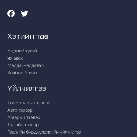
Хэтийн төлөв
Бидний тухай
Үнэ авах
Мэдээ, мэдээлэл
Холбоо барих
Үйлчилгээ
Төмөр замын тээвэр
Авто тээвэр
Агаарын тээвэр
Далайн тээвэр
Гаалийн бүрдүүлэлтийн үйлчилгээ