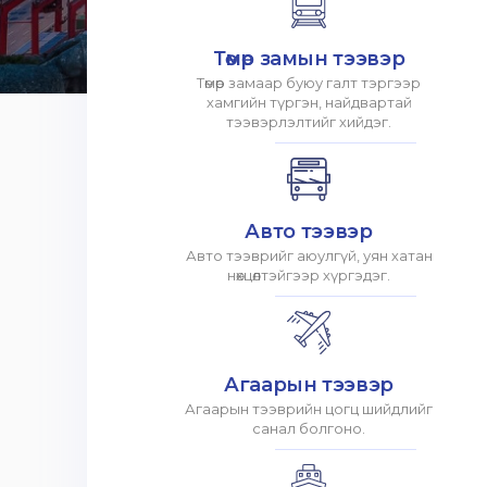
Төмөр замын тээвэр
Төмөр замаар буюу галт тэргээр
хамгийн түргэн, найдвартай
тээвэрлэлтийг хийдэг.
Авто тээвэр
Авто тээврийг аюулгүй, уян хатан
нөхцөлтэйгээр хүргэдэг.
Агаарын тээвэр
Агаарын тээврийн цогц шийдлийг
санал болгоно.