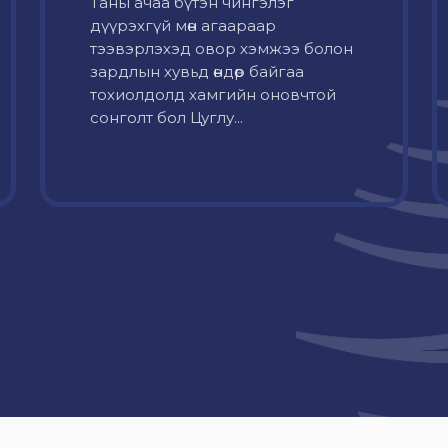
Таны ачаа бүтэн чингэлэг
дүүрэхгүй мөн агаараар
тээвэрлэхэд овор хэмжээ болон
зардлын хувьд өндөр байгаа
тохиолдолд хамгийн оновчтой
сонголт бол Цуглу...