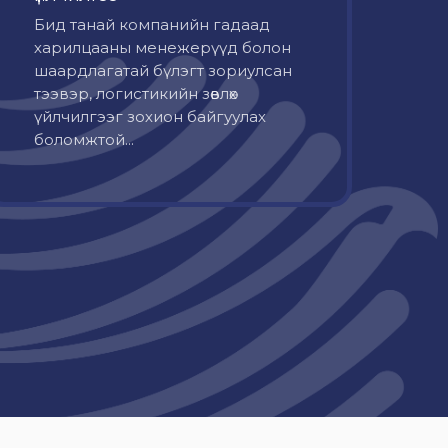
Бид танай компанийн гадаад
харилцааны менежерүүд болон
шаардлагатай бүлэгт зориулсан
тээвэр, логистикийн зөвлөх
үйлчилгээг зохион байгуулах
боломжтой...