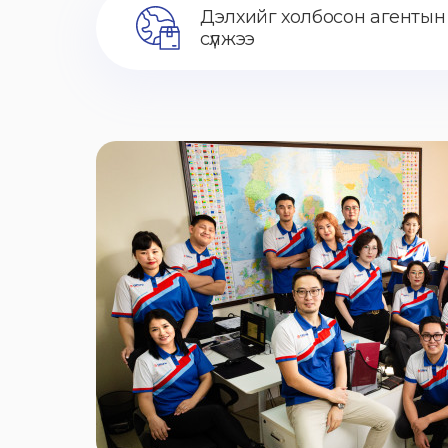
Дэлхийг холбосон агентын
сүлжээ