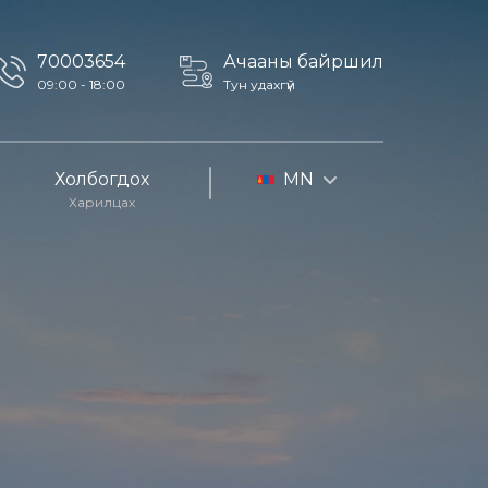
70003654
Ачааны байршил
09:00 - 18:00
Тун удахгүй
Холбогдох
MN
Харилцах