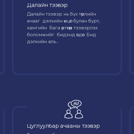
Далайн тээвэр
Далайн тээвэр нь бүх төрлийн
ачааг дэлхийн өнцөг булан бүрт,
хамгийн бага өртөгөөр тээвэрлэх
боломжийг бидэнд өгдөг. Бид
дэлхийн аль...
Цуглуулбар ачааны тээвэр