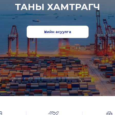
ТАНЫ ХАМТРАГЧ
Үнийн асуулга