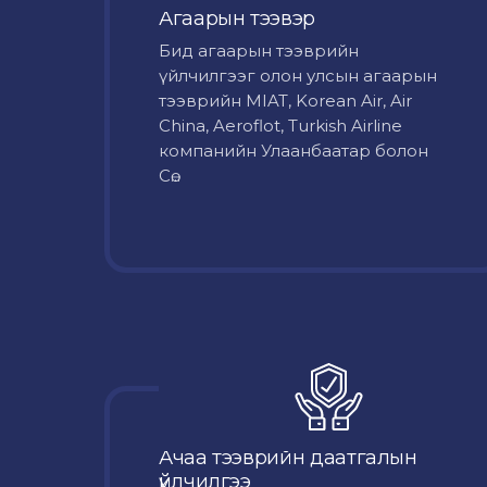
Агаарын тээвэр
Бид агаарын тээврийн
үйлчилгээг олон улсын агаарын
тээврийн MIAT, Korean Air, Air
China, Aeroflot, Turkish Airline
компанийн Улаанбаатар болон
Сө...
Ачаа тээврийн даатгалын
үйлчилгээ