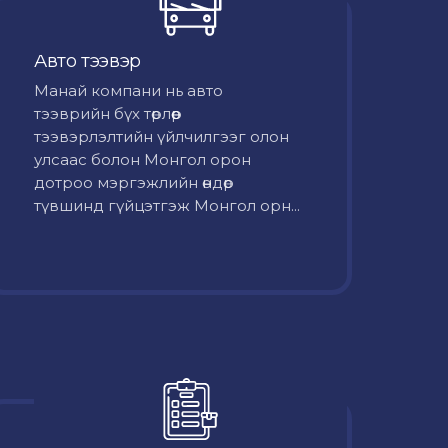
Авто тээвэр
Mанай компани нь авто
тээврийн бүх төрлөөр
тээвэрлэлтийн үйлчилгээг олон
улсаас болон Монгол орон
дотроо мэргэжлийн өндөр
түвшинд гүйцэтгэж Монгол орн...