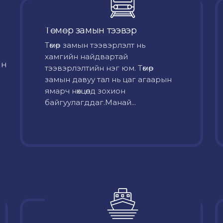
Төмөр замын тээвэр
Төмөр замын тээвэрлэлт нь
хамгийн найдвартай
йн
тээвэрлэлтийн нэг юм. Төмөр
замын давуу тал нь цаг агаарын
ямарч нөхцөлд зохион
байгуулагддаг.Манай...