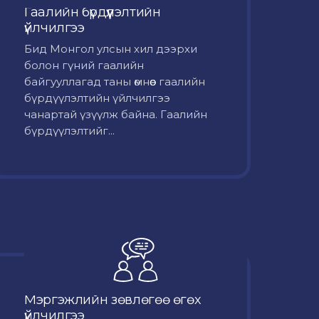
Гаалийн бүрдүүлэлтийн
үйлчилгээ
Бид Монгол улсын хил дээрхи
болон гүний гаалийн
байгууллагад таны өмнөөс гаалийн
бүрдүүлэлтийн үйлчилгээ
чанартай үзүүлж байна. Гаалийн
бүрдүүлэлтийг...
Мэргэжлийн зөвлөгөө өгөх
үйлчилгээ