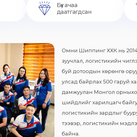
Бүх ачаа
даатгагдсан
Омни Шиппинг ХХК нь 2014
зуучлал, логистикийн чиглэ
буй дотоодын хөрөнгө оруу
улсад байрлах 500 гаруй х
дамжуулан Монгол орныхо
шийдлийг харилцагч байгу
логистикийн зардлыг бууру
тээвэр, логистикийн мэдлэ
байна.