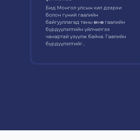
Бид Монгол улсын хил дээрхи
болон гүний гаалийн
байгууллагад таны өмнөөс гаалийн
бүрдүүлэлтийн үйлчилгээ
чанартай үзүүлж байна. Гаалийн
бүрдүүлэлтийг...