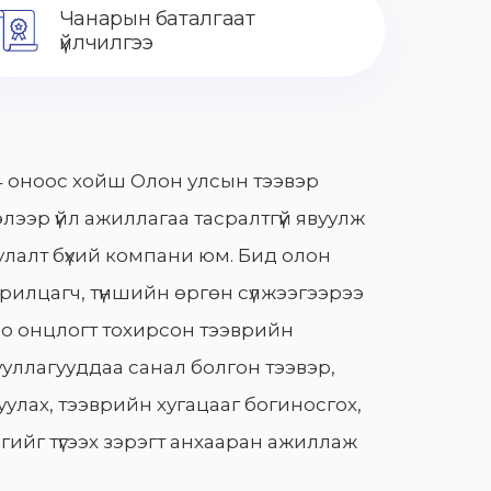
Чанарын баталгаат
үйлчилгээ
 оноос хойш Олон улсын тээвэр
лээр үйл ажиллагаа тасралтгүй явуулж
лалт бүхий компани юм. Бид олон
арилцагч, түншийн өргөн сүлжээгээрээ
о онцлогт тохирсон тээврийн
уллагууддаа санал болгон тээвэр,
улах, тээврийн хугацааг богиносгох,
гийг түгээх зэрэгт анхааран ажиллаж