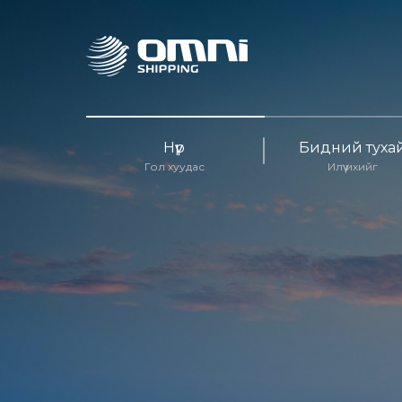
Нүүр
Бидний туха
Гол хуудас
Илүү ихийг