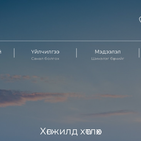
й
Үйлчилгээ
Мэдээлэл
Санал болгох
Шинэлэг бүхнийг
Хөгжилд хөтлөх