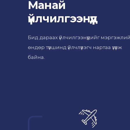
Манай
үйлчилгээнүүд
Бид дараах үйлчилгээнүүдийг мэргэжли
өндөр түвшинд үйлчлүүлэгч нартаа үзүүлж
байна.