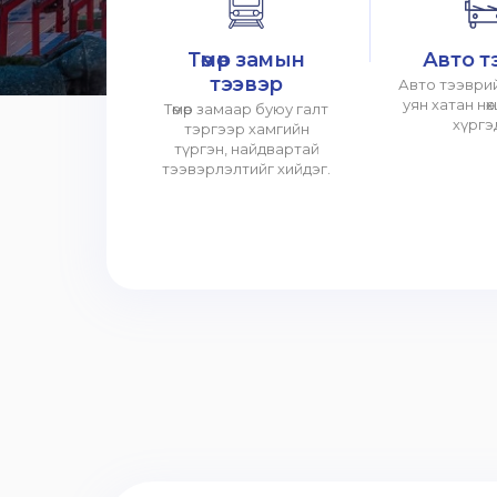
Төмөр замын
Авто т
тээвэр
Авто тээврий
уян хатан нө
Төмөр замаар буюу галт
хүргэ
тэргээр хамгийн
түргэн, найдвартай
тээвэрлэлтийг хийдэг.