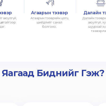
ээвэр
Агаарын тээвэр
Далайн т
г аюулгүй,
Агаарын тээврийн цогц
Далайн тээври
хцөлтэйгээр
шийдлийг санал
аюулгүй, х
дэг.
болгоно.
шуурхай х
тээвэрлэ
Яагаад Биднийг Гэж?