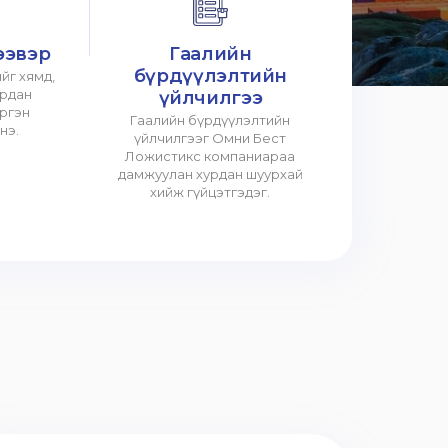
ээвэр
Гаалийн
бүрдүүлэлтийн
йг хямд,
урдан
үйлчилгээ
үргэн
Гаалийн бүрдүүлэлтийн
нэ.
үйлчилгээг Омни Бест
Ложистикс компаниараа
дамжуулан хурдан шуурхай
хийж гүйцэтгэдэг.