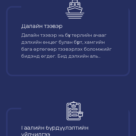
Далайн тээвэр
Далайн тээвэр нь бүх төрлийн ачааг
дэлхийн өнцөг булан бүрт, хамгийн
бага өртөгөөр тээвэрлэх боломжийг
бидэнд өгдөг. Бид дэлхийн аль...
Гаалийн бүрдүүлэлтийн
үйлчилгээ