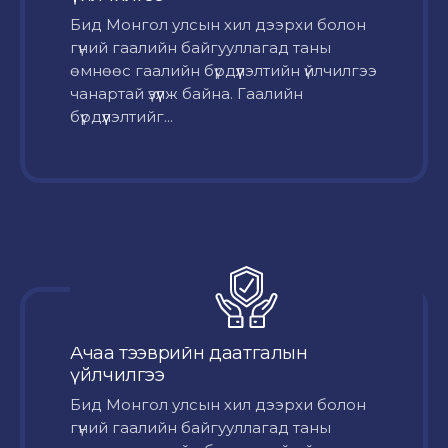
Бид Монгол улсын хил дээрхи болон
гүний гаалийн байгууллагад таны
өмнөөс гаалийн бүрдүүлэлтийн үйлчилгээ
чанартай үзүүлж байна. Гаалийн
бүрдүүлэлтийг...
Ачаа тээврийн даатгалын
үйлчилгээ
Бид Монгол улсын хил дээрхи болон
гүний гаалийн байгууллагад таны