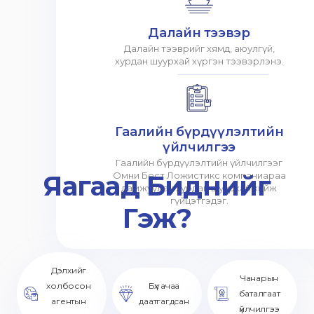
Далайн тээвэр
Далайн тээврийг хямд, аюулгүй,
хурдан шуурхай хүргэн тээвэрлэнэ.
Гаалийн бүрдүүлэлтийн
үйлчилгээ
Гаалийн бүрдүүлэлтийн үйлчилгээг
Яагаад Биднийг
Омни Бест Ложистикс компаниараа
дамжуулан хурдан шуурхай хийж
гүйцэтгэдэг.
Гэж?
Дэлхийг
Чанарын
холбосон
Бүх ачаа
баталгаат
агентын
даатгагдсан
үйлчилгээ