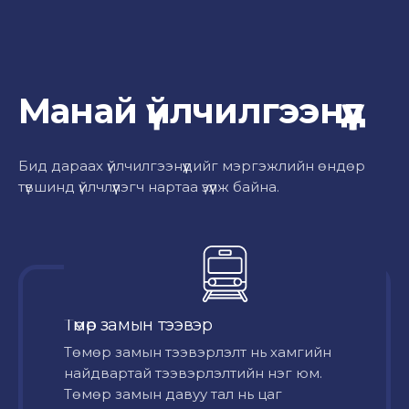
Манай үйлчилгээнүүд
Бид дараах үйлчилгээнүүдийг мэргэжлийн өндөр
түвшинд үйлчлүүлэгч нартаа үзүүлж байна.
Төмөр замын тээвэр
Төмөр замын тээвэрлэлт нь хамгийн
найдвартай тээвэрлэлтийн нэг юм.
Төмөр замын давуу тал нь цаг