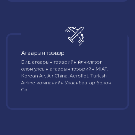
Агаарын тээвэр
Бид агаарын тээврийн үйлчилгээг
олон улсын агаарын тээврийн MIAT,
Korean Air, Air China, Aeroflot, Turkish
Airline компанийн Улаанбаатар болон
Сө...