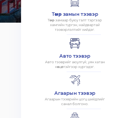
Төмөр замын тээвэр
Төмөр замаар буюу галт тэргээр
хамгийн түргэн, найдвартай
тээвэрлэлтийг хийдэг.
Авто тээвэр
Авто тээврийг аюулгүй, уян хатан
нөхцөлтэйгээр хүргэдэг.
Агаарын тээвэр
Агаарын тээврийн цогц шийдлийг
санал болгоно.