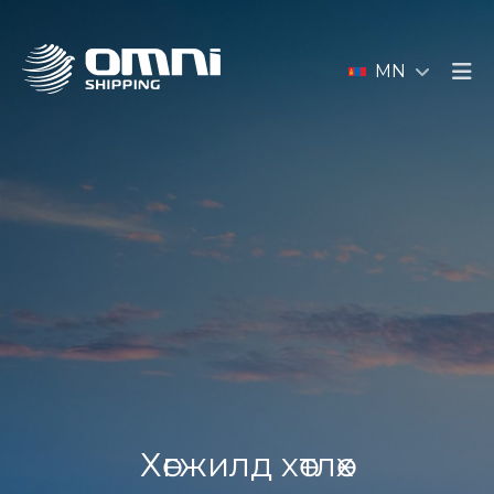
MN
Хөгжилд хөтлөх