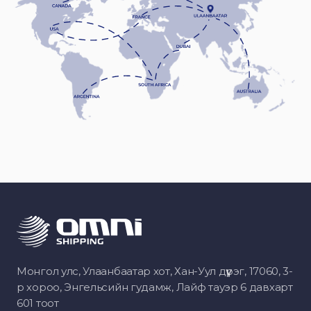
Монгол улс, Улаанбаатар хот, Хан-Уул дүүрэг, 17060, 3-
р хороо, Энгельсийн гудамж, Лайф тауэр 6 давхарт
601 тоот