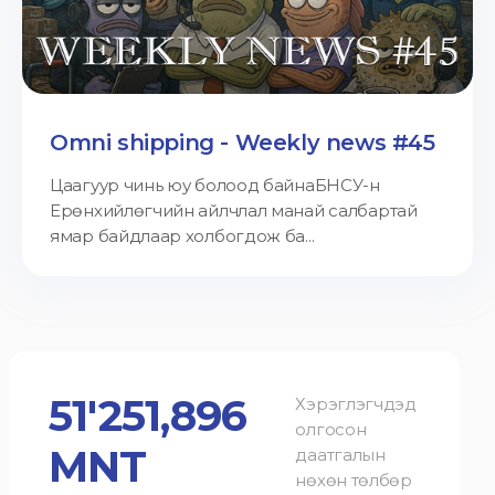
Omni shipping - Weekly news #45
Цаагуур чинь юу болоод байнаБНСУ-н
Ерөнхийлөгчийн айлчлал манай салбартай
ямар байдлаар холбогдож ба...
51'251,896
Хэрэглэгчдэд
олгосон
MNT
даатгалын
нөхөн төлбөр