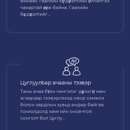
өмнөөс гаалийн бүрдүүлэлтийн үйлчилгээ
чанартай үзүүлж байна. Гаалийн
бүрдүүлэлтийг...
Цуглуулбар ачааны тээвэр
Таны ачаа бүтэн чингэлэг дүүрэхгүй мөн
агаараар тээвэрлэхэд овор хэмжээ
болон зардлын хувьд өндөр байгаа
тохиолдолд хамгийн оновчтой
сонголт бол Цуглу...