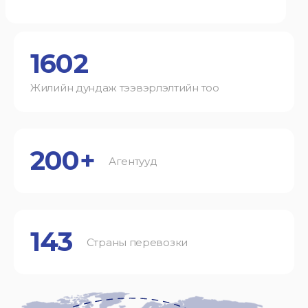
1602
Жилийн дундаж тээвэрлэлтийн тоо
200+
Агентууд
143
Страны перевозки