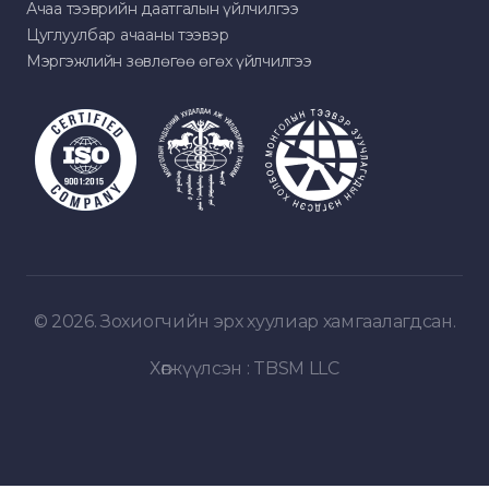
Ачаа тээврийн даатгалын үйлчилгээ
Цуглуулбар ачааны тээвэр
Мэргэжлийн зөвлөгөө өгөх үйлчилгээ
© 2026. Зохиогчийн эрх хуулиар хамгаалагдсан.
Хөгжүүлсэн :
TBSM LLC