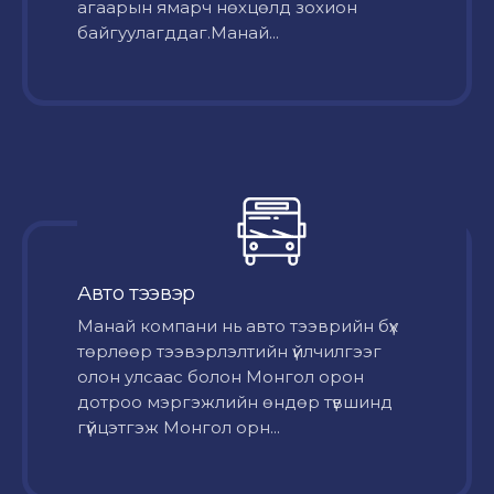
агаарын ямарч нөхцөлд зохион
байгуулагддаг.Манай...
Авто тээвэр
Mанай компани нь авто тээврийн бүх
төрлөөр тээвэрлэлтийн үйлчилгээг
олон улсаас болон Монгол орон
дотроо мэргэжлийн өндөр түвшинд
гүйцэтгэж Монгол орн...