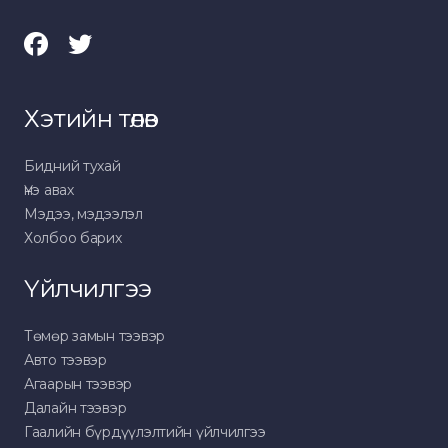
Хэтийн төлөв
Бидний тухай
Үнэ авах
Мэдээ, мэдээлэл
Холбоо барих
Үйлчилгээ
Төмөр замын тээвэр
Авто тээвэр
Агаарын тээвэр
Далайн тээвэр
Гаалийн бүрдүүлэлтийн үйлчилгээ