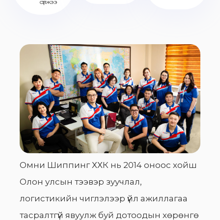
сүлжээ
Омни Шиппинг ХХК нь 2014 оноос хойш
Олон улсын тээвэр зуучлал,
логистикийн чиглэлээр үйл ажиллагаа
тасралтгүй явуулж буй дотоодын хөрөнгө