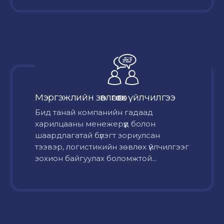
Мэргэжлийн зөвлөгөө өгөх үйлчилгээ
Бид танай компанийн гадаад
харилцааны менежерүүд болон
шаардлагатай бүлэгт зориулсан
тээвэр, логистикийн зөвлөх үйлчилгээг
зохион байгуулах боломжтой...