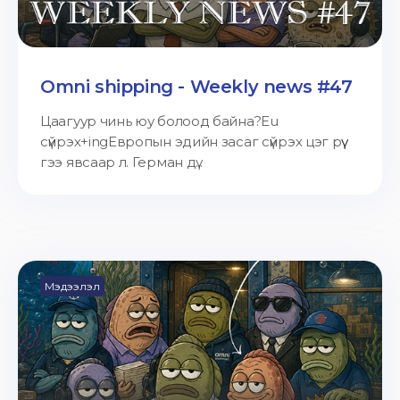
Omni shipping - Weekly news #47
Цаагуур чинь юу болоод байна?Eu
сүйрэх+ingЕвропын эдийн засаг сүйрэх цэг рүү
гээ явсаар л. Герман дү...
Мэдээлэл