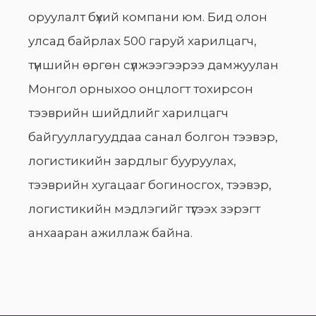
оруулалт бүхий компани юм. Бид олон
улсад байрлах 500 гаруй харилцагч,
түншийн өргөн сүлжээгээрээ дамжуулан
Монгол орныхоо онцлогт тохирсон
тээврийн шийдлийг харилцагч
байгууллагууддаа санал болгон тээвэр,
логистикийн зардлыг бууруулах,
тээврийн хугацааг богиносгох, тээвэр,
логистикийн мэдлэгийг түгээх зэрэгт
анхааран ажиллаж байна.