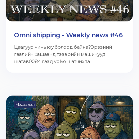
Omni shipping - Weekly news #46
Цаагуур чинь юу болоод байна?Эрээний
гаалийн хашаанд тээврийн машинууд
шатав0084 гээд volvo шатчихла...
Мэдээлэл