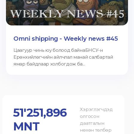
Omni shipping - Weekly news #45
Цаагуур чинь юу болоод байнаБНСУ-н
Ерөнхийлөгчийн айлчлал манай салбартай
ямар байдлаар холбогдож ба...
51'251,896
Хэрэглэгчдэд
олгосон
MNT
даатгалын
нөхөн төлбөр