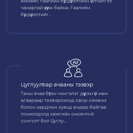
өмнөөс гаалийн бүрдүүлэлтийн үйлчилгээ
чанартай үзүүлж байна. Гаалийн
бүрдүүлэлтийг...
Цуглуулбар ачааны тээвэр
Таны ачаа бүтэн чингэлэг дүүрэхгүй мөн
агаараар тээвэрлэхэд овор хэмжээ
болон зардлын хувьд өндөр байгаа
тохиолдолд хамгийн оновчтой
сонголт бол Цуглу...