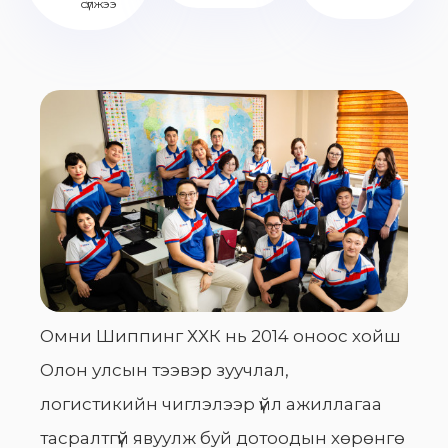
сүлжээ
Омни Шиппинг ХХК нь 2014 оноос хойш
Олон улсын тээвэр зуучлал,
логистикийн чиглэлээр үйл ажиллагаа
тасралтгүй явуулж буй дотоодын хөрөнгө