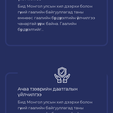
Бид Монгол улсын хил дээрхи болон
гүний гаалийн байгууллагад таны
өмнөөс гаалийн бүрдүүлэлтийн үйлчилгээ
чанартай үзүүлж байна. Гаалийн
бүрдүүлэлтийг...
Ачаа тээврийн даатгалын
үйлчилгээ
Бид Монгол улсын хил дээрхи болон
гүний гаалийн байгууллагад таны