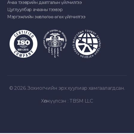
Ачаа тээврийн даатгалын үйлчилгээ
Цуглуулбар ачааны тээвэр
Мэргэжлийн зөвлөгөө өгөх үйлчилгээ
© 2026. Зохиогчийн эрх хуулиар хамгаалагдсан.
Хөгжүүлсэн :
TBSM LLC