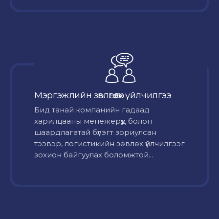
Мэргэжлийн зөвлөгөө өгөх үйлчилгээ
Бид танай компанийн гадаад
харилцааны менежерүүд болон
шаардлагатай бүлэгт зориулсан
тээвэр, логистикийн зөвлөх үйлчилгээг
зохион байгуулах боломжтой...