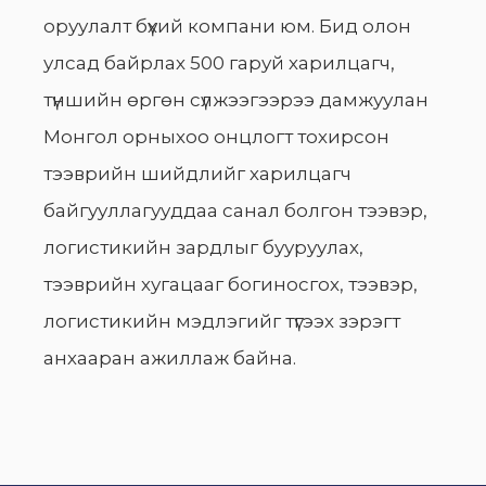
оруулалт бүхий компани юм. Бид олон
улсад байрлах 500 гаруй харилцагч,
түншийн өргөн сүлжээгээрээ дамжуулан
Монгол орныхоо онцлогт тохирсон
тээврийн шийдлийг харилцагч
байгууллагууддаа санал болгон тээвэр,
логистикийн зардлыг бууруулах,
тээврийн хугацааг богиносгох, тээвэр,
логистикийн мэдлэгийг түгээх зэрэгт
анхааран ажиллаж байна.