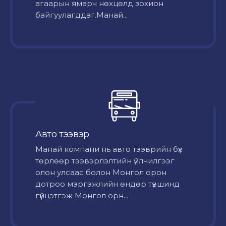
агаарын ямарч нөхцөлд зохион
байгуулагддаг.Манай...
Авто тээвэр
Mанай компани нь авто тээврийн бүх
төрлөөр тээвэрлэлтийн үйлчилгээг
олон улсаас болон Монгол орон
дотроо мэргэжлийн өндөр түвшинд
гүйцэтгэж Монгол орн...