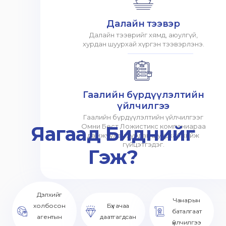
Далайн тээвэр
Далайн тээврийг хямд, аюулгүй,
хурдан шуурхай хүргэн тээвэрлэнэ.
Гаалийн бүрдүүлэлтийн
үйлчилгээ
Гаалийн бүрдүүлэлтийн үйлчилгээг
Яагаад Биднийг
Омни Бест Ложистикс компаниараа
дамжуулан хурдан шуурхай хийж
гүйцэтгэдэг.
Гэж?
Дэлхийг
Чанарын
холбосон
Бүх ачаа
баталгаат
агентын
даатгагдсан
үйлчилгээ