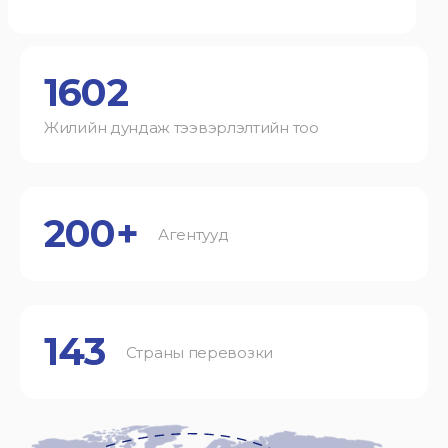
1602
Жилийн дундаж тээвэрлэлтийн тоо
200+
Агентууд
143
Страны перевозки