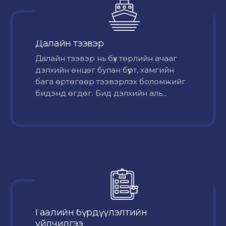
Далайн тээвэр
Далайн тээвэр нь бүх төрлийн ачааг
дэлхийн өнцөг булан бүрт, хамгийн
бага өртөгөөр тээвэрлэх боломжийг
бидэнд өгдөг. Бид дэлхийн аль...
Гаалийн бүрдүүлэлтийн
үйлчилгээ