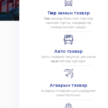
Төмөр замын тээвэр
Төмөр замаар буюу галт тэргээр
хамгийн түргэн, найдвартай
тээвэрлэлтийг хийдэг.
Авто тээвэр
Авто тээврийг аюулгүй, уян хатан
нөхцөлтэйгээр хүргэдэг.
Агаарын тээвэр
Агаарын тээврийн цогц шийдлийг
санал болгоно.