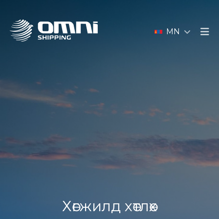
MN
Хөгжилд хөтлөх