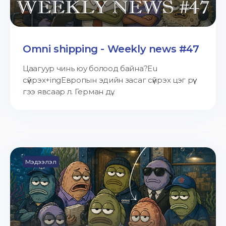
Omni shipping - Weekly news #47
Цаагуур чинь юу болоод байна?Eu
сүйрэх+ingЕвропын эдийн засаг сүйрэх цэг рүү
гээ явсаар л. Герман дү...
Мэдээлэл