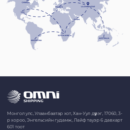
Монгол улс, Улаанбаатар хот, Хан-Уул дүүрэг, 17060, 3-
р хороо, Энгельсийн гудамж, Лайф тауэр 6 давхарт
601 тоот