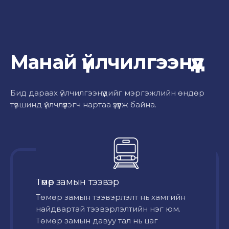
Манай үйлчилгээнүүд
Бид дараах үйлчилгээнүүдийг мэргэжлийн өндөр
түвшинд үйлчлүүлэгч нартаа үзүүлж байна.
Төмөр замын тээвэр
Төмөр замын тээвэрлэлт нь хамгийн
найдвартай тээвэрлэлтийн нэг юм.
Төмөр замын давуу тал нь цаг