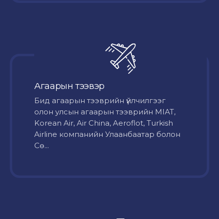
Агаарын тээвэр
Бид агаарын тээврийн үйлчилгээг
олон улсын агаарын тээврийн MIAT,
Korean Air, Air China, Aeroflot, Turkish
Airline компанийн Улаанбаатар болон
Сө...