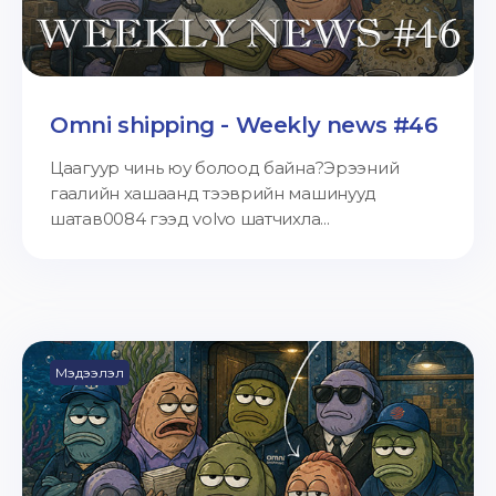
Omni shipping - Weekly news #46
Цаагуур чинь юу болоод байна?Эрээний
гаалийн хашаанд тээврийн машинууд
шатав0084 гээд volvo шатчихла...
Мэдээлэл