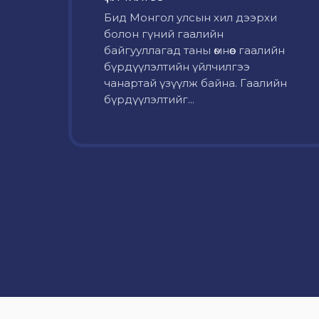
Бид Монгол улсын хил дээрхи
болон гүний гаалийн
байгууллагад таны өмнөөс гаалийн
бүрдүүлэлтийн үйлчилгээ
чанартай үзүүлж байна. Гаалийн
бүрдүүлэлтийг...