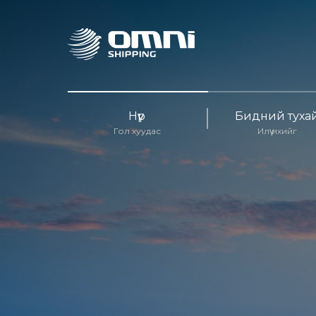
Нүүр
Бидний туха
Гол хуудас
Илүү ихийг