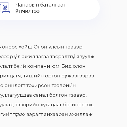
Чанарын баталгаат
үйлчилгээ
 оноос хойш Олон улсын тээвэр
лээр үйл ажиллагаа тасралтгүй явуулж
лалт бүхий компани юм. Бид олон
арилцагч, түншийн өргөн сүлжээгээрээ
о онцлогт тохирсон тээврийн
уллагууддаа санал болгон тээвэр,
улах, тээврийн хугацааг богиносгох,
гийг түгээх зэрэгт анхааран ажиллаж