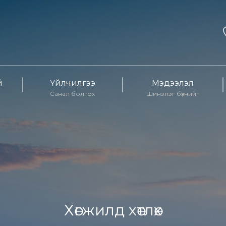
й
Үйлчилгээ
Мэдээлэл
Санал болгох
Шинэлэг бүхнийг
Хөгжилд хөтлөх