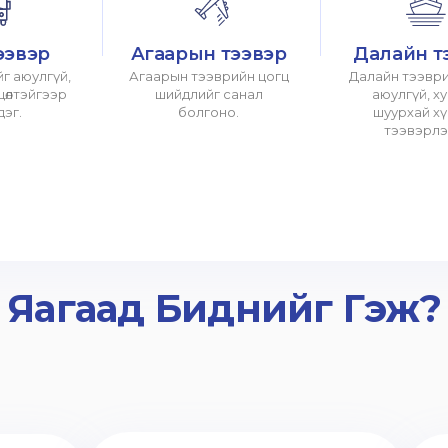
ээвэр
Агаарын тээвэр
Далайн т
г аюулгүй,
Агаарын тээврийн цогц
Далайн тээври
хцөлтэйгээр
шийдлийг санал
аюулгүй, х
дэг.
болгоно.
шуурхай х
тээвэрлэ
Яагаад Биднийг Гэж?