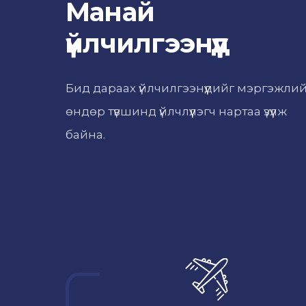
Манай
үйлчилгээнүүд
Бид дараах үйлчилгээнүүдийг мэргэжли
өндөр түвшинд үйлчлүүлэгч нартаа үзүүлж
байна.