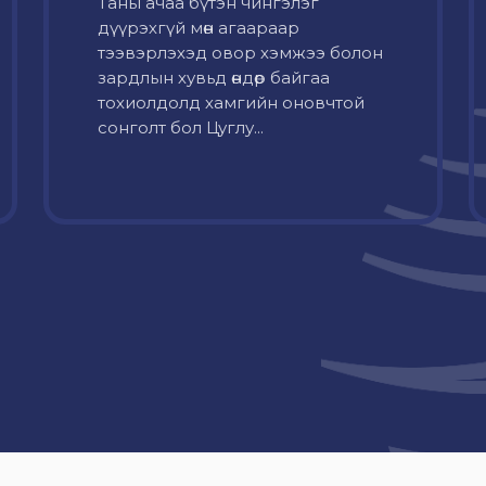
Таны ачаа бүтэн чингэлэг
дүүрэхгүй мөн агаараар
тээвэрлэхэд овор хэмжээ болон
зардлын хувьд өндөр байгаа
тохиолдолд хамгийн оновчтой
сонголт бол Цуглу...