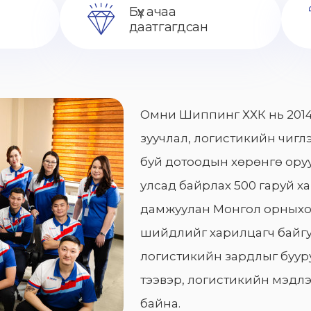
Бүх ачаа
даатгагдсан
Омни Шиппинг ХХК нь 2014
зуучлал, логистикийн чиглэ
буй дотоодын хөрөнгө оруу
улсад байрлах 500 гаруй х
дамжуулан Монгол орныхо
шийдлийг харилцагч байгу
логистикийн зардлыг бууру
тээвэр, логистикийн мэдлэ
байна.