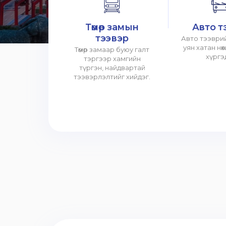
Төмөр замын
Авто т
тээвэр
Авто тээврий
уян хатан нө
Төмөр замаар буюу галт
хүргэ
тэргээр хамгийн
түргэн, найдвартай
тээвэрлэлтийг хийдэг.