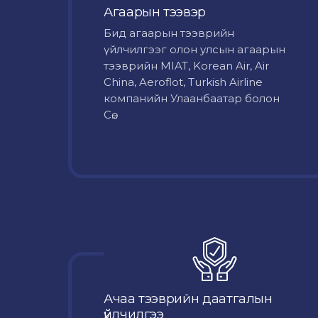
Агаарын тээвэр
Бид агаарын тээврийн
үйлчилгээг олон улсын агаарын
тээврийн MIAT, Korean Air, Air
China, Aeroflot, Turkish Airline
компанийн Улаанбаатар болон
Сө...
Ачаа тээврийн даатгалын
үйлчилгээ