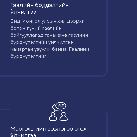
Гаалийн бүрдүүлэлтийн
үйлчилгээ
Бид Монгол улсын хил дээрхи
болон гүний гаалийн
байгууллагад таны өмнөөс гаалийн
бүрдүүлэлтийн үйлчилгээ
чанартай үзүүлж байна. Гаалийн
бүрдүүлэлтийг...
Мэргэжлийн зөвлөгөө өгөх
үйлчилгээ