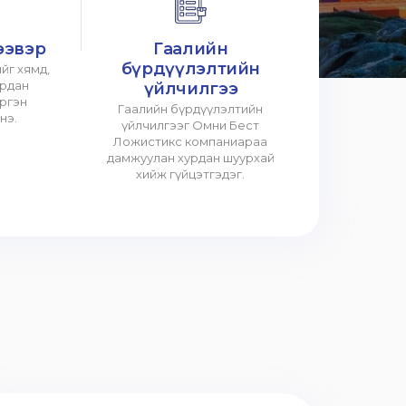
ээвэр
Гаалийн
бүрдүүлэлтийн
йг хямд,
урдан
үйлчилгээ
үргэн
Гаалийн бүрдүүлэлтийн
нэ.
үйлчилгээг Омни Бест
Ложистикс компаниараа
дамжуулан хурдан шуурхай
хийж гүйцэтгэдэг.