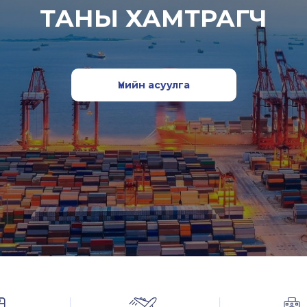
ТАНЫ ХАМТРАГЧ
Үнийн асуулга