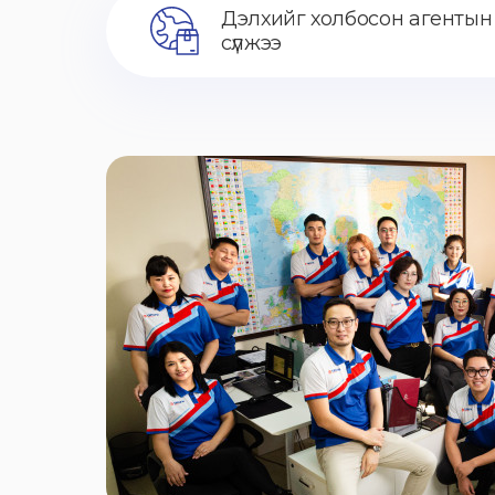
Дэлхийг холбосон агентын
сүлжээ