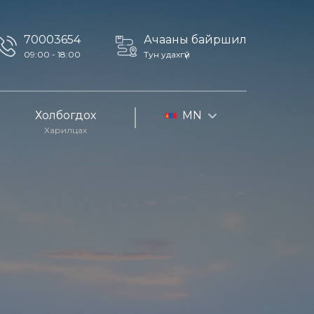
70003654
Ачааны байршил
09:00 - 18:00
Тун удахгүй
Холбогдох
MN
Харилцах