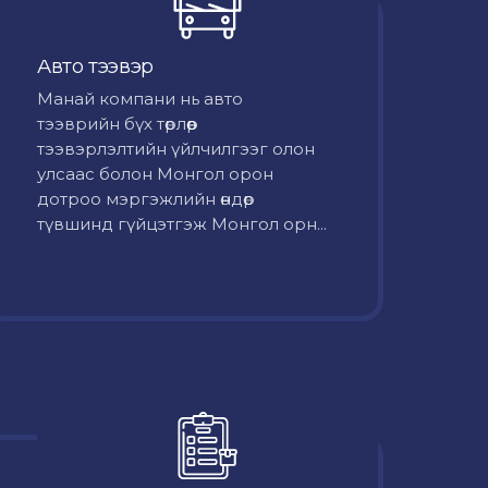
Авто тээвэр
Mанай компани нь авто
тээврийн бүх төрлөөр
тээвэрлэлтийн үйлчилгээг олон
улсаас болон Монгол орон
дотроо мэргэжлийн өндөр
түвшинд гүйцэтгэж Монгол орн...