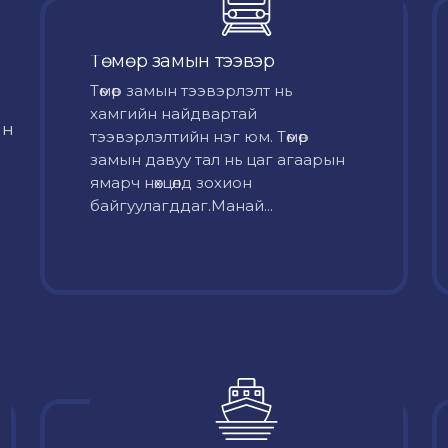
Төмөр замын тээвэр
Төмөр замын тээвэрлэлт нь
хамгийн найдвартай
йн
тээвэрлэлтийн нэг юм. Төмөр
замын давуу тал нь цаг агаарын
ямарч нөхцөлд зохион
байгуулагддаг.Манай...