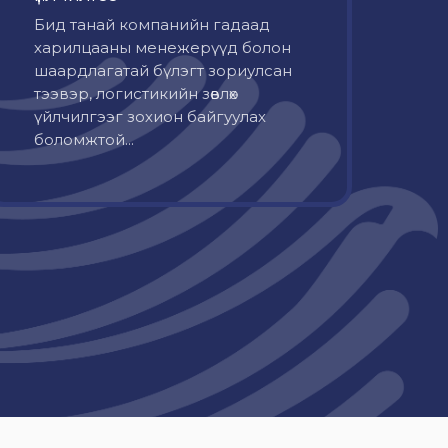
Бид танай компанийн гадаад
харилцааны менежерүүд болон
шаардлагатай бүлэгт зориулсан
тээвэр, логистикийн зөвлөх
үйлчилгээг зохион байгуулах
боломжтой...