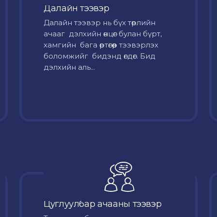
Далайн тээвэр
Далайн тээвэр нь бүх төрлийн
ачааг дэлхийн өнцөг булан бүрт,
хамгийн бага өртөгөөр тээвэрлэх
боломжийг бидэнд өгдөг. Бид
дэлхийн аль...
Цуглуулбар ачааны тээвэр