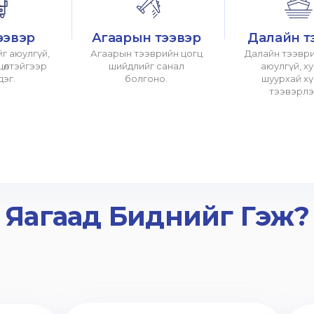
ээвэр
Агаарын тээвэр
Далайн т
г аюулгүй,
Агаарын тээврийн цогц
Далайн тээври
хцөлтэйгээр
шийдлийг санал
аюулгүй, х
дэг.
болгоно.
шуурхай х
тээвэрлэ
Яагаад Биднийг Гэж?