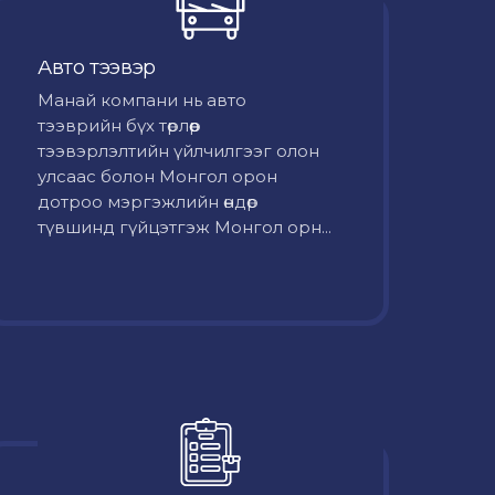
Авто тээвэр
Mанай компани нь авто
тээврийн бүх төрлөөр
тээвэрлэлтийн үйлчилгээг олон
улсаас болон Монгол орон
дотроо мэргэжлийн өндөр
түвшинд гүйцэтгэж Монгол орн...