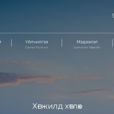
й
Үйлчилгээ
Мэдээлэл
Санал болгох
Шинэлэг бүхнийг
Хөгжилд хөтлөх