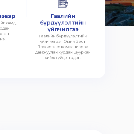
ээвэр
Гаалийн
бүрдүүлэлтийн
йг хямд,
урдан
үйлчилгээ
үргэн
Гаалийн бүрдүүлэлтийн
нэ.
үйлчилгээг Омни Бест
Ложистикс компаниараа
дамжуулан хурдан шуурхай
хийж гүйцэтгэдэг.