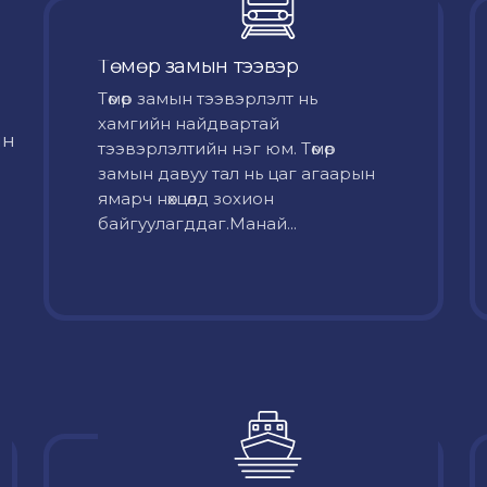
Төмөр замын тээвэр
Төмөр замын тээвэрлэлт нь
хамгийн найдвартай
йн
тээвэрлэлтийн нэг юм. Төмөр
замын давуу тал нь цаг агаарын
ямарч нөхцөлд зохион
байгуулагддаг.Манай...