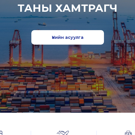
ТАНЫ ХАМТРАГЧ
Үнийн асуулга