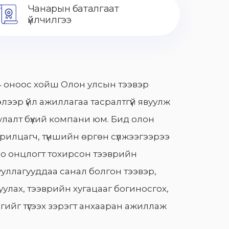
Чанарын баталгаат
үйлчилгээ
 оноос хойш Олон улсын тээвэр
лээр үйл ажиллагаа тасралтгүй явуулж
лалт бүхий компани юм. Бид олон
арилцагч, түншийн өргөн сүлжээгээрээ
о онцлогт тохирсон тээврийн
уллагууддаа санал болгон тээвэр,
улах, тээврийн хугацааг богиносгох,
гийг түгээх зэрэгт анхааран ажиллаж