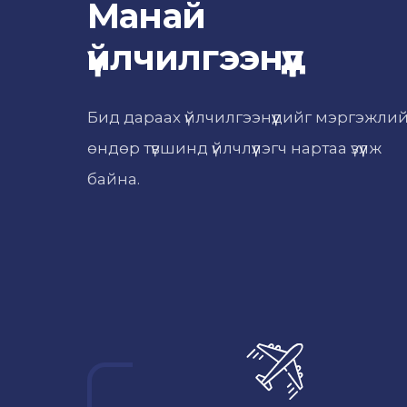
Манай
үйлчилгээнүүд
Бид дараах үйлчилгээнүүдийг мэргэжли
өндөр түвшинд үйлчлүүлэгч нартаа үзүүлж
байна.