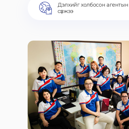
Дэлхийг холбосон агентын
сүлжээ