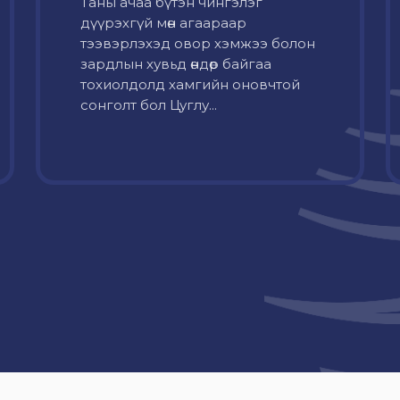
Таны ачаа бүтэн чингэлэг
дүүрэхгүй мөн агаараар
тээвэрлэхэд овор хэмжээ болон
зардлын хувьд өндөр байгаа
тохиолдолд хамгийн оновчтой
сонголт бол Цуглу...