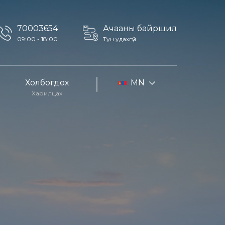
70003654
Ачааны байршил
09:00 - 18:00
Тун удахгүй
Холбогдох
MN
Харилцах