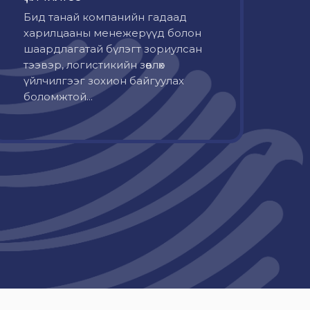
Бид танай компанийн гадаад
харилцааны менежерүүд болон
шаардлагатай бүлэгт зориулсан
тээвэр, логистикийн зөвлөх
үйлчилгээг зохион байгуулах
боломжтой...