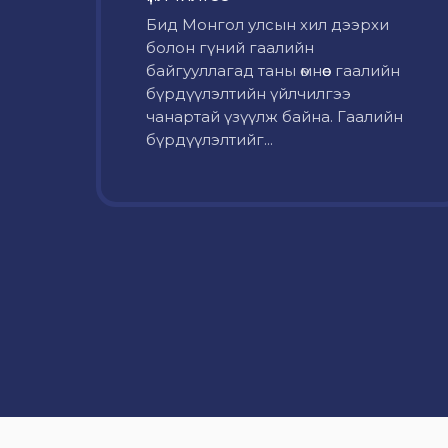
Бид Монгол улсын хил дээрхи
болон гүний гаалийн
байгууллагад таны өмнөөс гаалийн
бүрдүүлэлтийн үйлчилгээ
чанартай үзүүлж байна. Гаалийн
бүрдүүлэлтийг...