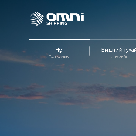
Нүүр
Бидний туха
Гол хуудас
Илүү ихийг