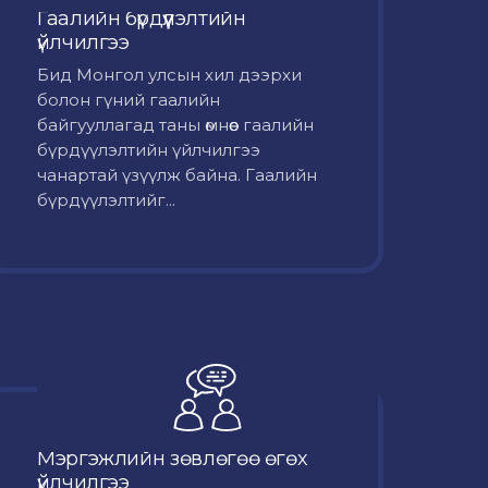
Гаалийн бүрдүүлэлтийн
үйлчилгээ
Бид Монгол улсын хил дээрхи
болон гүний гаалийн
байгууллагад таны өмнөөс гаалийн
бүрдүүлэлтийн үйлчилгээ
чанартай үзүүлж байна. Гаалийн
бүрдүүлэлтийг...
Мэргэжлийн зөвлөгөө өгөх
үйлчилгээ