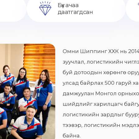
Бүх ачаа
даатгагдсан
Омни Шиппинг ХХК нь 2014
зуучлал, логистикийн чиглэ
буй дотоодын хөрөнгө оруу
улсад байрлах 500 гаруй х
дамжуулан Монгол орныхо
шийдлийг харилцагч байгу
логистикийн зардлыг бууру
тээвэр, логистикийн мэдлэ
байна.