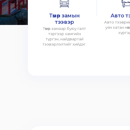
Төмөр замын
Авто т
тээвэр
Авто тээврий
уян хатан нө
Төмөр замаар буюу галт
хүргэ
тэргээр хамгийн
түргэн, найдвартай
тээвэрлэлтийг хийдэг.