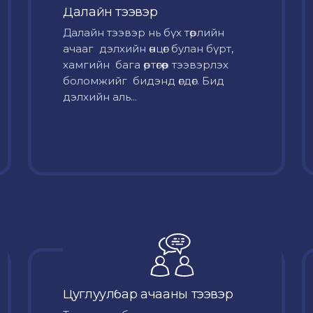
Далайн тээвэр
Далайн тээвэр нь бүх төрлийн
ачааг дэлхийн өнцөг булан бүрт,
хамгийн бага өртөгөөр тээвэрлэх
боломжийг бидэнд өгдөг. Бид
дэлхийн аль...
Цуглуулбар ачааны тээвэр