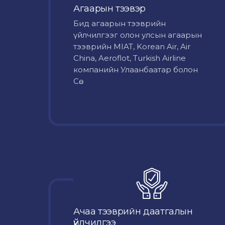
Агаарын тээвэр
Бид агаарын тээврийн
үйлчилгээг олон улсын агаарын
тээврийн MIAT, Korean Air, Air
China, Aeroflot, Turkish Airline
компанийн Улаанбаатар болон
Сө...
Ачаа тээврийн даатгалын
үйлчилгээ