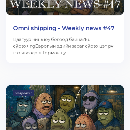
Omni shipping - Weekly news #47
Цаагуур чинь юу болоод байна?Eu
сүйрэх+ingЕвропын эдийн засаг сүйрэх цэг рүү
гээ явсаар л. Герман дү...
Мэдээлэл