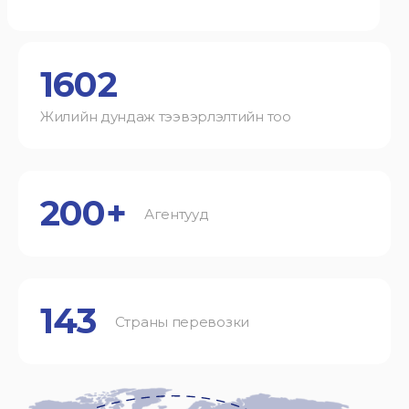
1602
Жилийн дундаж тээвэрлэлтийн тоо
200+
Агентууд
143
Страны перевозки