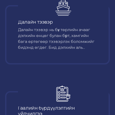
Далайн тээвэр
Далайн тээвэр нь бүх төрлийн ачааг
дэлхийн өнцөг булан бүрт, хамгийн
бага өртөгөөр тээвэрлэх боломжийг
бидэнд өгдөг. Бид дэлхийн аль...
Гаалийн бүрдүүлэлтийн
үйлчилгээ