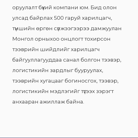
оруулалт бүхий компани юм. Бид олон
улсад байрлах 500 гаруй харилцагч,
түншийн өргөн сүлжээгээрээ дамжуулан
Монгол орныхоо онцлогт тохирсон
тээврийн шийдлийг харилцагч
байгууллагууддаа санал болгон тээвэр,
логистикийн зардлыг бууруулах,
тээврийн хугацааг богиносгох, тээвэр,
логистикийн мэдлэгийг түгээх зэрэгт
анхааран ажиллаж байна.