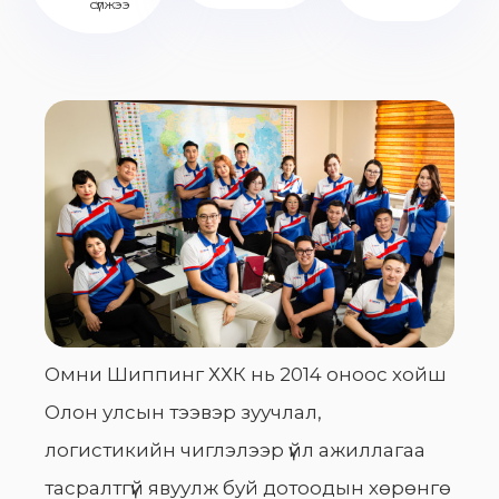
сүлжээ
Омни Шиппинг ХХК нь 2014 оноос хойш
Олон улсын тээвэр зуучлал,
логистикийн чиглэлээр үйл ажиллагаа
тасралтгүй явуулж буй дотоодын хөрөнгө