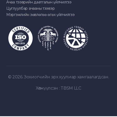
Ачаа тээврийн даатгалын үйлчилгээ
Цуглуулбар ачааны тээвэр
Мэргэжлийн зөвлөгөө өгөх үйлчилгээ
© 2026. Зохиогчийн эрх хуулиар хамгаалагдсан.
Хөгжүүлсэн :
TBSM LLC