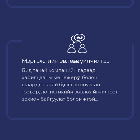
Мэргэжлийн зөвлөгөө өгөх үйлчилгээ
Бид танай компанийн гадаад
харилцааны менежерүүд болон
шаардлагатай бүлэгт зориулсан
тээвэр, логистикийн зөвлөх үйлчилгээг
зохион байгуулах боломжтой...