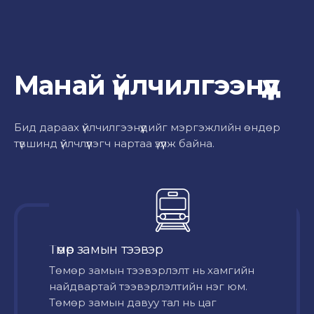
Манай үйлчилгээнүүд
Бид дараах үйлчилгээнүүдийг мэргэжлийн өндөр
түвшинд үйлчлүүлэгч нартаа үзүүлж байна.
Төмөр замын тээвэр
Төмөр замын тээвэрлэлт нь хамгийн
найдвартай тээвэрлэлтийн нэг юм.
Төмөр замын давуу тал нь цаг