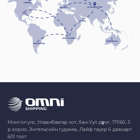
Монгол улс, Улаанбаатар хот, Хан-Уул дүүрэг, 17060, 3-
р хороо, Энгельсийн гудамж, Лайф тауэр 6 давхарт
601 тоот