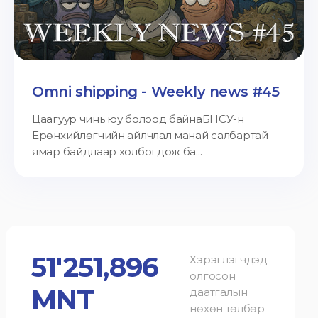
Omni shipping - Weekly news #45
Цаагуур чинь юу болоод байнаБНСУ-н
Ерөнхийлөгчийн айлчлал манай салбартай
ямар байдлаар холбогдож ба...
51'251,896
Хэрэглэгчдэд
олгосон
MNT
даатгалын
нөхөн төлбөр