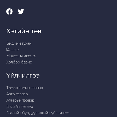
Хэтийн төлөв
Бидний тухай
Үнэ авах
Мэдээ, мэдээлэл
Холбоо барих
Үйлчилгээ
Төмөр замын тээвэр
Авто тээвэр
Агаарын тээвэр
Далайн тээвэр
Гаалийн бүрдүүлэлтийн үйлчилгээ