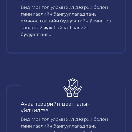
Бид Монгол улсын хил дээрхи болон
гүний гаалийн байгууллагад таны
өмнөөс гаалийн бүрдүүлэлтийн үйлчилгээ
чанартай үзүүлж байна. Гаалийн
бүрдүүлэлтийг...
Ачаа тээврийн даатгалын
үйлчилгээ
Бид Монгол улсын хил дээрхи болон
гүний гаалийн байгууллагад таны