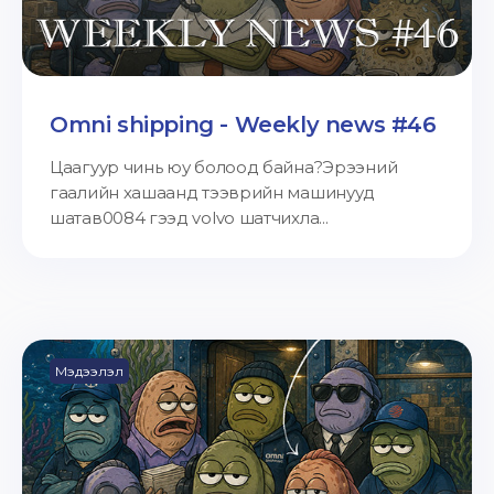
Omni shipping - Weekly news #46
Цаагуур чинь юу болоод байна?Эрээний
гаалийн хашаанд тээврийн машинууд
шатав0084 гээд volvo шатчихла...
Мэдээлэл