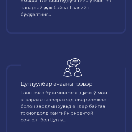
өмнөөс гаалийн бүрдүүлэлтийн үйлчилгээ
чанартай үзүүлж байна. Гаалийн
бүрдүүлэлтийг...
Цуглуулбар ачааны тээвэр
Таны ачаа бүтэн чингэлэг дүүрэхгүй мөн
агаараар тээвэрлэхэд овор хэмжээ
болон зардлын хувьд өндөр байгаа
тохиолдолд хамгийн оновчтой
сонголт бол Цуглу...