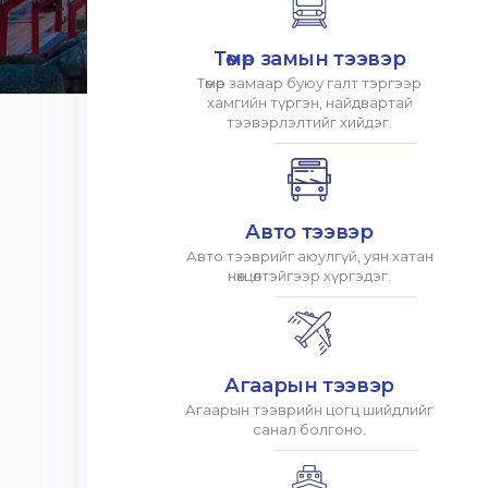
Төмөр замын тээвэр
Төмөр замаар буюу галт тэргээр
хамгийн түргэн, найдвартай
тээвэрлэлтийг хийдэг.
Авто тээвэр
Авто тээврийг аюулгүй, уян хатан
нөхцөлтэйгээр хүргэдэг.
Агаарын тээвэр
Агаарын тээврийн цогц шийдлийг
санал болгоно.