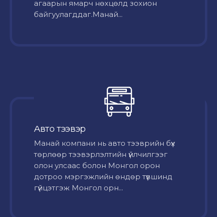
агаарын ямарч нөхцөлд зохион
байгуулагддаг.Манай...
Авто тээвэр
Mанай компани нь авто тээврийн бүх
төрлөөр тээвэрлэлтийн үйлчилгээг
олон улсаас болон Монгол орон
дотроо мэргэжлийн өндөр түвшинд
гүйцэтгэж Монгол орн...