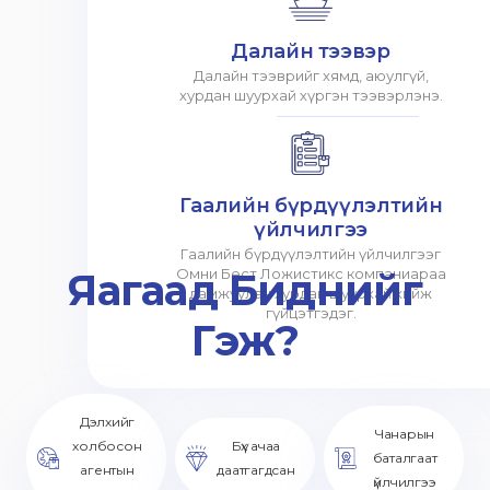
Далайн тээвэр
Далайн тээврийг хямд, аюулгүй,
хурдан шуурхай хүргэн тээвэрлэнэ.
Гаалийн бүрдүүлэлтийн
үйлчилгээ
Гаалийн бүрдүүлэлтийн үйлчилгээг
Яагаад Биднийг
Омни Бест Ложистикс компаниараа
дамжуулан хурдан шуурхай хийж
гүйцэтгэдэг.
Гэж?
Дэлхийг
Чанарын
холбосон
Бүх ачаа
баталгаат
агентын
даатгагдсан
үйлчилгээ