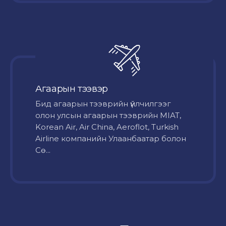
Агаарын тээвэр
Бид агаарын тээврийн үйлчилгээг
олон улсын агаарын тээврийн MIAT,
Korean Air, Air China, Aeroflot, Turkish
Airline компанийн Улаанбаатар болон
Сө...