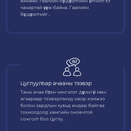
өмнөөс гаалийн бүрдүүлэлтийн үйлчилгээ
чанартай үзүүлж байна. Гаалийн
бүрдүүлэлтийг...
Цуглуулбар ачааны тээвэр
Таны ачаа бүтэн чингэлэг дүүрэхгүй мөн
агаараар тээвэрлэхэд овор хэмжээ
болон зардлын хувьд өндөр байгаа
тохиолдолд хамгийн оновчтой
сонголт бол Цуглу...