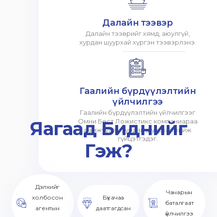
Далайн тээвэр
Далайн тээврийг хямд, аюулгүй,
хурдан шуурхай хүргэн тээвэрлэнэ.
Гаалийн бүрдүүлэлтийн
үйлчилгээ
Гаалийн бүрдүүлэлтийн үйлчилгээг
Яагаад Биднийг
Омни Бест Ложистикс компаниараа
дамжуулан хурдан шуурхай хийж
гүйцэтгэдэг.
Гэж?
Дэлхийг
Чанарын
холбосон
Бүх ачаа
баталгаат
агентын
даатгагдсан
үйлчилгээ