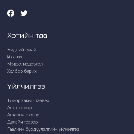
Хэтийн төлөв
Бидний тухай
Үнэ авах
Мэдээ, мэдээлэл
Холбоо барих
Үйлчилгээ
Төмөр замын тээвэр
Авто тээвэр
Агаарын тээвэр
Далайн тээвэр
Гаалийн бүрдүүлэлтийн үйлчилгээ