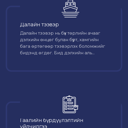
Далайн тээвэр
Далайн тээвэр нь бүх төрлийн ачааг
дэлхийн өнцөг булан бүрт, хамгийн
бага өртөгөөр тээвэрлэх боломжийг
бидэнд өгдөг. Бид дэлхийн аль...
Гаалийн бүрдүүлэлтийн
үйлчилгээ