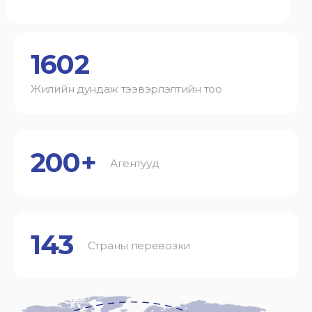
1602
Жилийн дундаж тээвэрлэлтийн тоо
200+
Агентууд
143
Страны перевозки