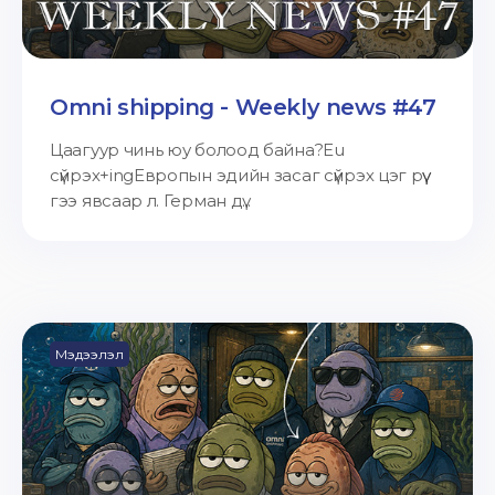
Omni shipping - Weekly news #47
Цаагуур чинь юу болоод байна?Eu
сүйрэх+ingЕвропын эдийн засаг сүйрэх цэг рүү
гээ явсаар л. Герман дү...
Мэдээлэл