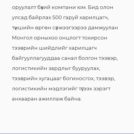
оруулалт бүхий компани юм. Бид олон
улсад байрлах 500 гаруй харилцагч,
түншийн өргөн сүлжээгээрээ дамжуулан
Монгол орныхоо онцлогт тохирсон
тээврийн шийдлийг харилцагч
байгууллагууддаа санал болгон тээвэр,
логистикийн зардлыг бууруулах,
тээврийн хугацааг богиносгох, тээвэр,
логистикийн мэдлэгийг түгээх зэрэгт
анхааран ажиллаж байна.