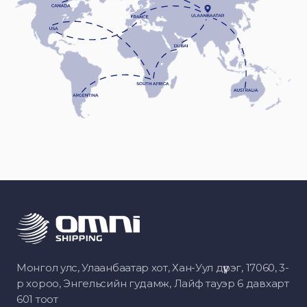
Монгол улс, Улаанбаатар хот, Хан-Уул дүүрэг, 17060, 3-
р хороо, Энгельсийн гудамж, Лайф тауэр 6 давхарт
601 тоот