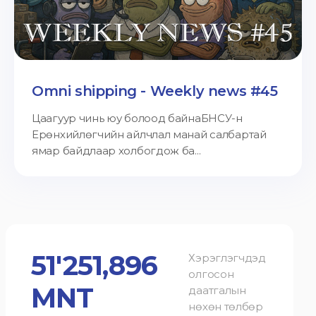
Omni shipping - Weekly news #45
Цаагуур чинь юу болоод байнаБНСУ-н
Ерөнхийлөгчийн айлчлал манай салбартай
ямар байдлаар холбогдож ба...
51'251,896
Хэрэглэгчдэд
олгосон
MNT
даатгалын
нөхөн төлбөр