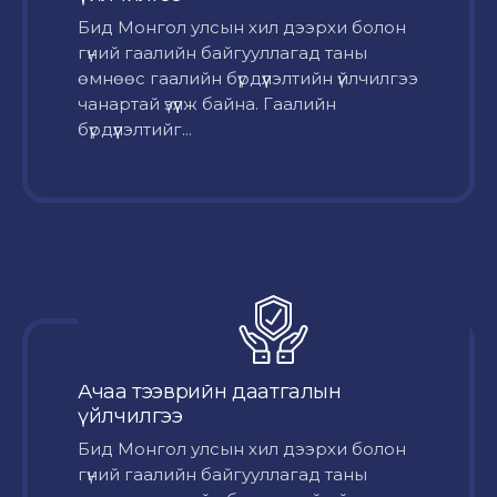
Бид Монгол улсын хил дээрхи болон
гүний гаалийн байгууллагад таны
өмнөөс гаалийн бүрдүүлэлтийн үйлчилгээ
чанартай үзүүлж байна. Гаалийн
бүрдүүлэлтийг...
Ачаа тээврийн даатгалын
үйлчилгээ
Бид Монгол улсын хил дээрхи болон
гүний гаалийн байгууллагад таны