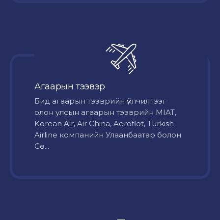
Агаарын тээвэр
Бид агаарын тээврийн үйлчилгээг
олон улсын агаарын тээврийн MIAT,
Korean Air, Air China, Aeroflot, Turkish
Airline компанийн Улаанбаатар болон
Сө...