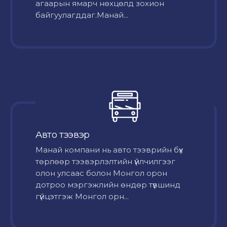
агаарын ямарч нөхцөлд зохион
байгуулагддаг.Манай...
Авто тээвэр
Mанай компани нь авто тээврийн бүх
төрлөөр тээвэрлэлтийн үйлчилгээг
олон улсаас болон Монгол орон
дотроо мэргэжлийн өндөр түвшинд
гүйцэтгэж Монгол орн...