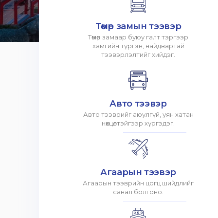
Төмөр замын тээвэр
Төмөр замаар буюу галт тэргээр
хамгийн түргэн, найдвартай
тээвэрлэлтийг хийдэг.
Авто тээвэр
Авто тээврийг аюулгүй, уян хатан
нөхцөлтэйгээр хүргэдэг.
Агаарын тээвэр
Агаарын тээврийн цогц шийдлийг
санал болгоно.