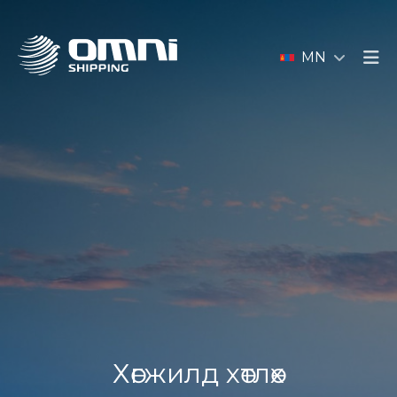
MN
Хөгжилд хөтлөх