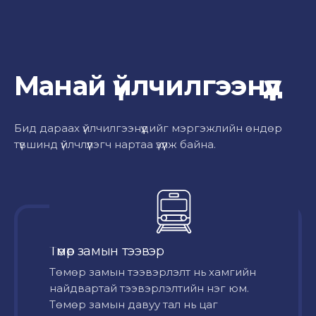
Манай үйлчилгээнүүд
Бид дараах үйлчилгээнүүдийг мэргэжлийн өндөр
түвшинд үйлчлүүлэгч нартаа үзүүлж байна.
Төмөр замын тээвэр
Төмөр замын тээвэрлэлт нь хамгийн
найдвартай тээвэрлэлтийн нэг юм.
Төмөр замын давуу тал нь цаг