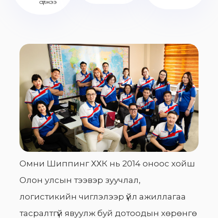
сүлжээ
Омни Шиппинг ХХК нь 2014 оноос хойш
Олон улсын тээвэр зуучлал,
логистикийн чиглэлээр үйл ажиллагаа
тасралтгүй явуулж буй дотоодын хөрөнгө