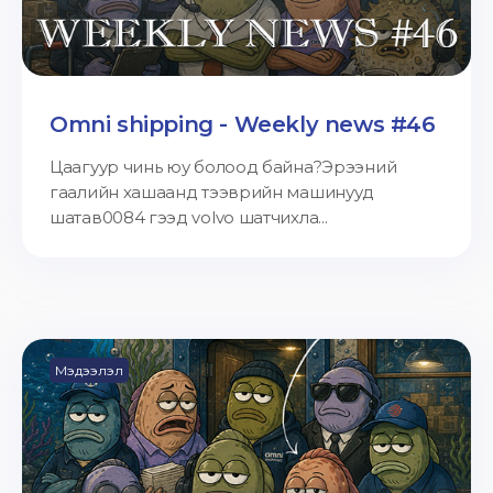
Omni shipping - Weekly news #46
Цаагуур чинь юу болоод байна?Эрээний
гаалийн хашаанд тээврийн машинууд
шатав0084 гээд volvo шатчихла...
Мэдээлэл