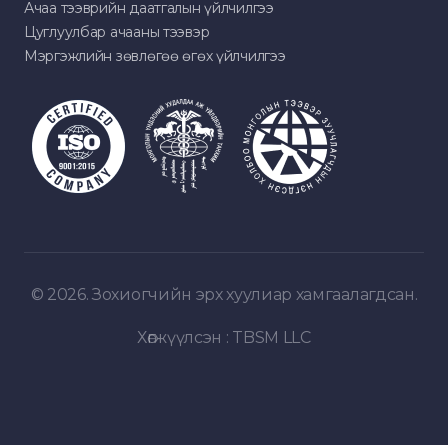
Ачаа тээврийн даатгалын үйлчилгээ
Цуглуулбар ачааны тээвэр
Мэргэжлийн зөвлөгөө өгөх үйлчилгээ
© 2026. Зохиогчийн эрх хуулиар хамгаалагдсан.
Хөгжүүлсэн :
TBSM LLC