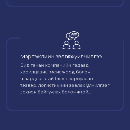
Мэргэжлийн зөвлөгөө өгөх үйлчилгээ
Бид танай компанийн гадаад
харилцааны менежерүүд болон
шаардлагатай бүлэгт зориулсан
тээвэр, логистикийн зөвлөх үйлчилгээг
зохион байгуулах боломжтой...