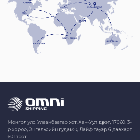
Монгол улс, Улаанбаатар хот, Хан-Уул дүүрэг, 17060, 3-
р хороо, Энгельсийн гудамж, Лайф тауэр 6 давхарт
601 тоот