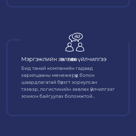
Мэргэжлийн зөвлөгөө өгөх үйлчилгээ
Бид танай компанийн гадаад
харилцааны менежерүүд болон
шаардлагатай бүлэгт зориулсан
тээвэр, логистикийн зөвлөх үйлчилгээг
зохион байгуулах боломжтой...