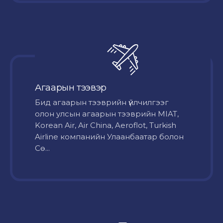
Агаарын тээвэр
Бид агаарын тээврийн үйлчилгээг
олон улсын агаарын тээврийн MIAT,
Korean Air, Air China, Aeroflot, Turkish
Airline компанийн Улаанбаатар болон
Сө...