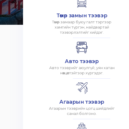
Төмөр замын тээвэр
Төмөр замаар буюу галт тэргээр
хамгийн түргэн, найдвартай
тээвэрлэлтийг хийдэг.
Авто тээвэр
Авто тээврийг аюулгүй, уян хатан
нөхцөлтэйгээр хүргэдэг.
Агаарын тээвэр
Агаарын тээврийн цогц шийдлийг
санал болгоно.