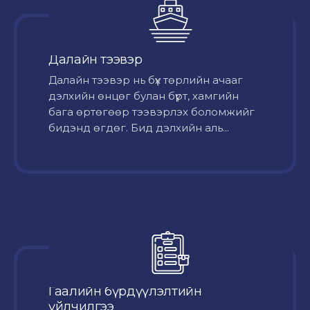
Далайн тээвэр
Далайн тээвэр нь бүх төрлийн ачааг
дэлхийн өнцөг булан бүрт, хамгийн
бага өртөгөөр тээвэрлэх боломжийг
бидэнд өгдөг. Бид дэлхийн аль...
Гаалийн бүрдүүлэлтийн
үйлчилгээ