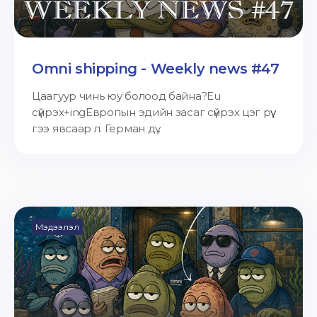
Omni shipping - Weekly news #47
Цаагуур чинь юу болоод байна?Eu
сүйрэх+ingЕвропын эдийн засаг сүйрэх цэг рүү
гээ явсаар л. Герман дү...
Мэдээлэл