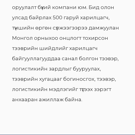
оруулалт бүхий компани юм. Бид олон
улсад байрлах 500 гаруй харилцагч,
түншийн өргөн сүлжээгээрээ дамжуулан
Монгол орныхоо онцлогт тохирсон
тээврийн шийдлийг харилцагч
байгууллагууддаа санал болгон тээвэр,
логистикийн зардлыг бууруулах,
тээврийн хугацааг богиносгох, тээвэр,
логистикийн мэдлэгийг түгээх зэрэгт
анхааран ажиллаж байна.