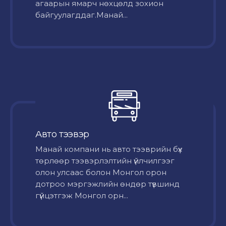
агаарын ямарч нөхцөлд зохион
байгуулагддаг.Манай...
Авто тээвэр
Mанай компани нь авто тээврийн бүх
төрлөөр тээвэрлэлтийн үйлчилгээг
олон улсаас болон Монгол орон
дотроо мэргэжлийн өндөр түвшинд
гүйцэтгэж Монгол орн...