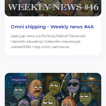
Omni shipping - Weekly news #46
Цаагуур чинь юу болоод байна?Эрээний
гаалийн хашаанд тээврийн машинууд
шатав0084 гээд volvo шатчихла...
Мэдээлэл