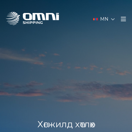
MN
Хөгжилд хөтлөх