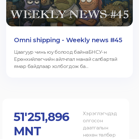
Omni shipping - Weekly news #45
Цаагуур чинь юу болоод байнаБНСУ-н
Ерөнхийлөгчийн айлчлал манай салбартай
ямар байдлаар холбогдож ба...
51'251,896
Хэрэглэгчдэд
олгосон
MNT
даатгалын
нөхөн төлбөр