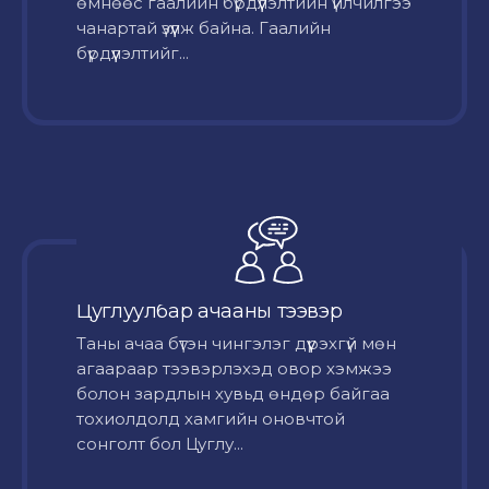
өмнөөс гаалийн бүрдүүлэлтийн үйлчилгээ
чанартай үзүүлж байна. Гаалийн
бүрдүүлэлтийг...
Цуглуулбар ачааны тээвэр
Таны ачаа бүтэн чингэлэг дүүрэхгүй мөн
агаараар тээвэрлэхэд овор хэмжээ
болон зардлын хувьд өндөр байгаа
тохиолдолд хамгийн оновчтой
сонголт бол Цуглу...