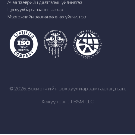
Ачаа тээврийн даатгалын үйлчилгээ
Цуглуулбар ачааны тээвэр
Мэргэжлийн зөвлөгөө өгөх үйлчилгээ
© 2026. Зохиогчийн эрх хуулиар хамгаалагдсан.
Хөгжүүлсэн :
TBSM LLC