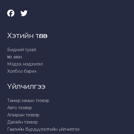
Хэтийн төлөв
Бидний тухай
Үнэ авах
Мэдээ, мэдээлэл
Холбоо барих
Үйлчилгээ
Төмөр замын тээвэр
Авто тээвэр
Агаарын тээвэр
Далайн тээвэр
Гаалийн бүрдүүлэлтийн үйлчилгээ