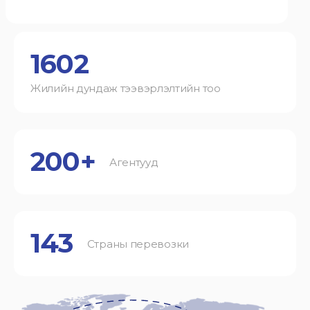
1602
Жилийн дундаж тээвэрлэлтийн тоо
200+
Агентууд
143
Страны перевозки