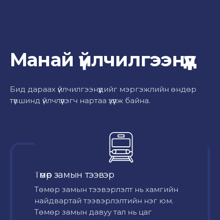
Манай үйлчилгээнүүд
Бид дараах үйлчилгээнүүдийг мэргэжлийн өндөр
түвшинд үйлчлүүлэгч нартаа үзүүлж байна.
Төмөр замын тээвэр
Төмөр замын тээвэрлэлт нь хамгийн
найдвартай тээвэрлэлтийн нэг юм.
Төмөр замын давуу тал нь цаг