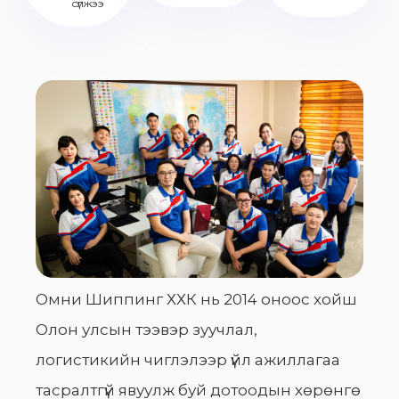
сүлжээ
Омни Шиппинг ХХК нь 2014 оноос хойш
Олон улсын тээвэр зуучлал,
логистикийн чиглэлээр үйл ажиллагаа
тасралтгүй явуулж буй дотоодын хөрөнгө