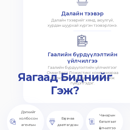
Далайн тээвэр
Далайн тээврийг хямд, аюулгүй,
хурдан шуурхай хүргэн тээвэрлэнэ.
Гаалийн бүрдүүлэлтийн
үйлчилгээ
Гаалийн бүрдүүлэлтийн үйлчилгээг
Яагаад Биднийг
Омни Бест Ложистикс компаниараа
дамжуулан хурдан шуурхай хийж
гүйцэтгэдэг.
Гэж?
Дэлхийг
Чанарын
холбосон
Бүх ачаа
баталгаат
агентын
даатгагдсан
үйлчилгээ