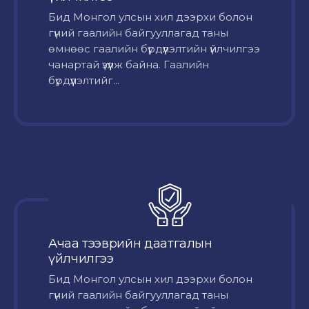
Бид Монгол улсын хил дээрхи болон
гүний гаалийн байгууллагад таны
өмнөөс гаалийн бүрдүүлэлтийн үйлчилгээ
чанартай үзүүлж байна. Гаалийн
бүрдүүлэлтийг...
Ачаа тээврийн даатгалын
үйлчилгээ
Бид Монгол улсын хил дээрхи болон
гүний гаалийн байгууллагад таны