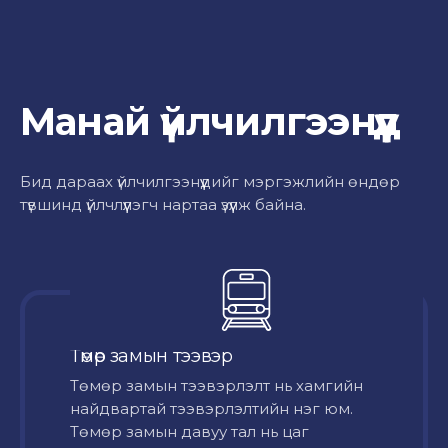
Манай үйлчилгээнүүд
Бид дараах үйлчилгээнүүдийг мэргэжлийн өндөр
түвшинд үйлчлүүлэгч нартаа үзүүлж байна.
Төмөр замын тээвэр
Төмөр замын тээвэрлэлт нь хамгийн
найдвартай тээвэрлэлтийн нэг юм.
Төмөр замын давуу тал нь цаг