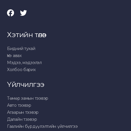
Хэтийн төлөв
Бидний тухай
Үнэ авах
Мэдээ, мэдээлэл
Холбоо барих
Үйлчилгээ
Төмөр замын тээвэр
Авто тээвэр
Агаарын тээвэр
Далайн тээвэр
Гаалийн бүрдүүлэлтийн үйлчилгээ