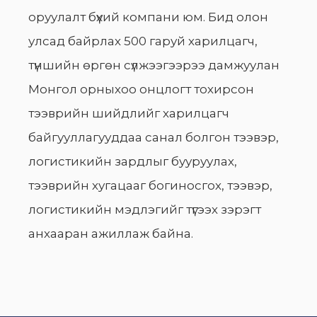
оруулалт бүхий компани юм. Бид олон
улсад байрлах 500 гаруй харилцагч,
түншийн өргөн сүлжээгээрээ дамжуулан
Монгол орныхоо онцлогт тохирсон
тээврийн шийдлийг харилцагч
байгууллагууддаа санал болгон тээвэр,
логистикийн зардлыг бууруулах,
тээврийн хугацааг богиносгох, тээвэр,
логистикийн мэдлэгийг түгээх зэрэгт
анхааран ажиллаж байна.