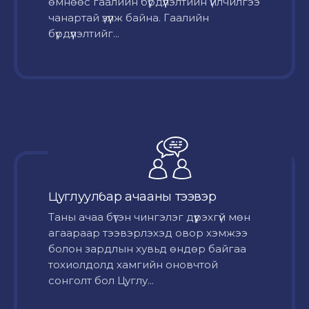
өмнөөс гаалийн бүрдүүлэлтийн үйлчилгээ
чанартай үзүүлж байна. Гаалийн
бүрдүүлэлтийг...
Цуглуулбар ачааны тээвэр
Таны ачаа бүтэн чингэлэг дүүрэхгүй мөн
агаараар тээвэрлэхэд овор хэмжээ
болон зардлын хувьд өндөр байгаа
тохиолдолд хамгийн оновчтой
сонголт бол Цуглу...