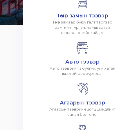
Төмөр замын тээвэр
Төмөр замаар буюу галт тэргээр
хамгийн түргэн, найдвартай
тээвэрлэлтийг хийдэг.
Авто тээвэр
Авто тээврийг аюулгүй, уян хатан
нөхцөлтэйгээр хүргэдэг.
Агаарын тээвэр
Агаарын тээврийн цогц шийдлийг
санал болгоно.