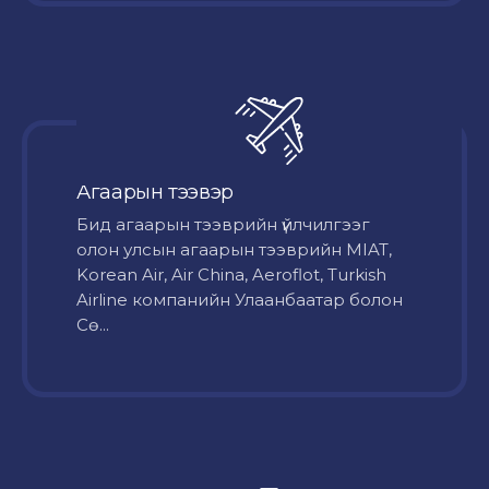
Агаарын тээвэр
Бид агаарын тээврийн үйлчилгээг
олон улсын агаарын тээврийн MIAT,
Korean Air, Air China, Aeroflot, Turkish
Airline компанийн Улаанбаатар болон
Сө...