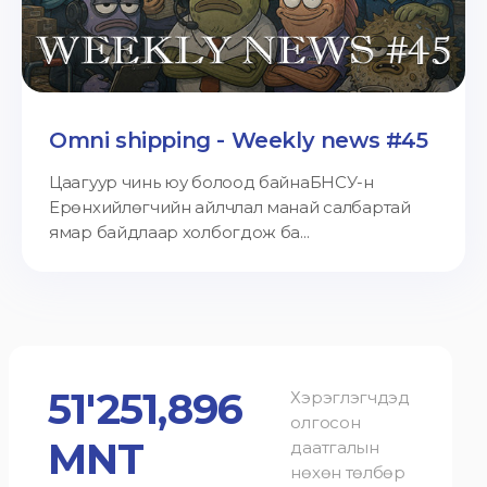
Omni shipping - Weekly news #45
Цаагуур чинь юу болоод байнаБНСУ-н
Ерөнхийлөгчийн айлчлал манай салбартай
ямар байдлаар холбогдож ба...
51'251,896
Хэрэглэгчдэд
олгосон
MNT
даатгалын
нөхөн төлбөр