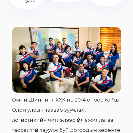
сүлжээ
Омни Шиппинг ХХК нь 2014 оноос хойш
Олон улсын тээвэр зуучлал,
логистикийн чиглэлээр үйл ажиллагаа
тасралтгүй явуулж буй дотоодын хөрөнгө