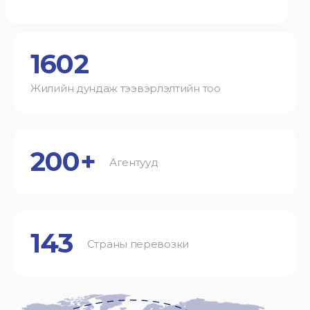
1602
Жилийн дундаж тээвэрлэлтийн тоо
200+
Агентууд
143
Страны перевозки