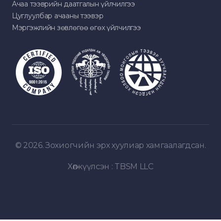
Ачаа тээврийн даатгалын үйлчилгээ
Цуглуулбар ачааны тээвэр
Мэргэжлийн зөвлөгөө өгөх үйлчилгээ
© 2026. Зохиогчийн эрх хуулиар хамгаалагдсан.
Хөгжүүлсэн :
TBSM LLC