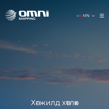
MN
Хөгжилд хөтлөх