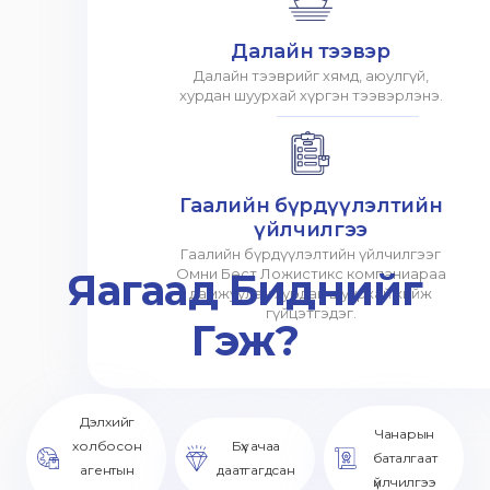
Далайн тээвэр
Далайн тээврийг хямд, аюулгүй,
хурдан шуурхай хүргэн тээвэрлэнэ.
Гаалийн бүрдүүлэлтийн
үйлчилгээ
Гаалийн бүрдүүлэлтийн үйлчилгээг
Яагаад Биднийг
Омни Бест Ложистикс компаниараа
дамжуулан хурдан шуурхай хийж
гүйцэтгэдэг.
Гэж?
Дэлхийг
Чанарын
холбосон
Бүх ачаа
баталгаат
агентын
даатгагдсан
үйлчилгээ