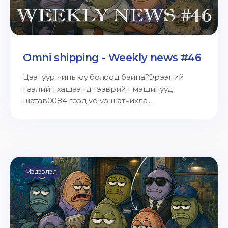
Omni shipping - Weekly news #46
Цаагуур чинь юу болоод байна?Эрээний
гаалийн хашаанд тээврийн машинууд
шатав0084 гээд volvo шатчихла...
Мэдээлэл