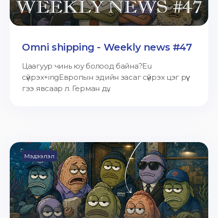
Omni shipping - Weekly news #47
Цаагуур чинь юу болоод байна?Eu
сүйрэх+ingЕвропын эдийн засаг сүйрэх цэг рүү
гээ явсаар л. Герман дү...
Мэдээлэл