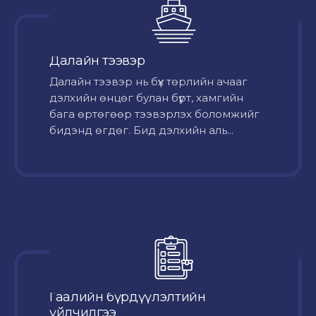
Далайн тээвэр
Далайн тээвэр нь бүх төрлийн ачааг
дэлхийн өнцөг булан бүрт, хамгийн
бага өртөгөөр тээвэрлэх боломжийг
бидэнд өгдөг. Бид дэлхийн аль...
Гаалийн бүрдүүлэлтийн
үйлчилгээ