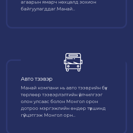
агаарын ямарч нөхцөлд зохион
байгуулагддаг.Манай...
Авто тээвэр
Mанай компани нь авто тээврийн бүх
төрлөөр тээвэрлэлтийн үйлчилгээг
олон улсаас болон Монгол орон
дотроо мэргэжлийн өндөр түвшинд
гүйцэтгэж Монгол орн...