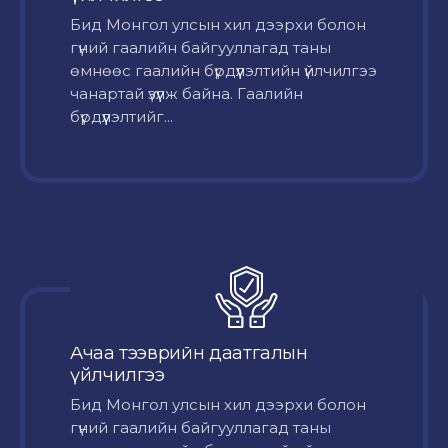
Бид Монгол улсын хил дээрхи болон
гүний гаалийн байгууллагад таны
өмнөөс гаалийн бүрдүүлэлтийн үйлчилгээ
чанартай үзүүлж байна. Гаалийн
бүрдүүлэлтийг...
Ачаа тээврийн даатгалын
үйлчилгээ
Бид Монгол улсын хил дээрхи болон
гүний гаалийн байгууллагад таны