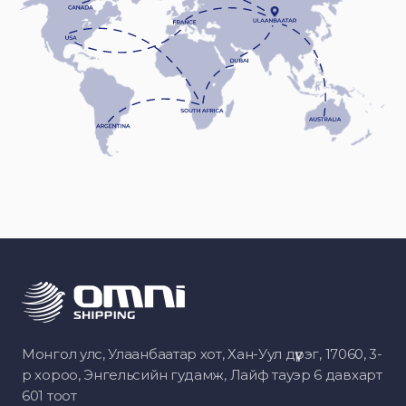
Монгол улс, Улаанбаатар хот, Хан-Уул дүүрэг, 17060, 3-
р хороо, Энгельсийн гудамж, Лайф тауэр 6 давхарт
601 тоот