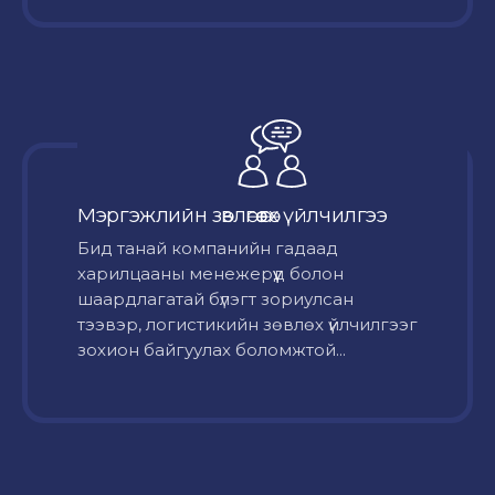
Мэргэжлийн зөвлөгөө өгөх үйлчилгээ
Бид танай компанийн гадаад
харилцааны менежерүүд болон
шаардлагатай бүлэгт зориулсан
тээвэр, логистикийн зөвлөх үйлчилгээг
зохион байгуулах боломжтой...