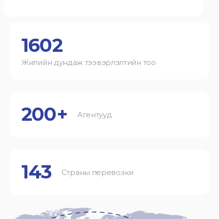
1602
Жилийн дундаж тээвэрлэлтийн тоо
200+
Агентууд
143
Страны перевозки