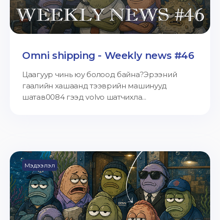
Omni shipping - Weekly news #46
Цаагуур чинь юу болоод байна?Эрээний
гаалийн хашаанд тээврийн машинууд
шатав0084 гээд volvo шатчихла...
Мэдээлэл