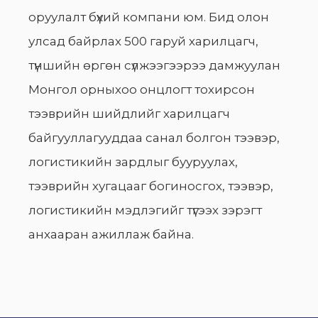
оруулалт бүхий компани юм. Бид олон
улсад байрлах 500 гаруй харилцагч,
түншийн өргөн сүлжээгээрээ дамжуулан
Монгол орныхоо онцлогт тохирсон
тээврийн шийдлийг харилцагч
байгууллагууддаа санал болгон тээвэр,
логистикийн зардлыг бууруулах,
тээврийн хугацааг богиносгох, тээвэр,
логистикийн мэдлэгийг түгээх зэрэгт
анхааран ажиллаж байна.