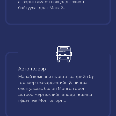
агаарын ямарч нөхцөлд зохион
байгуулагддаг.Манай...
Авто тээвэр
Mанай компани нь авто тээврийн бүх
төрлөөр тээвэрлэлтийн үйлчилгээг
олон улсаас болон Монгол орон
дотроо мэргэжлийн өндөр түвшинд
гүйцэтгэж Монгол орн...