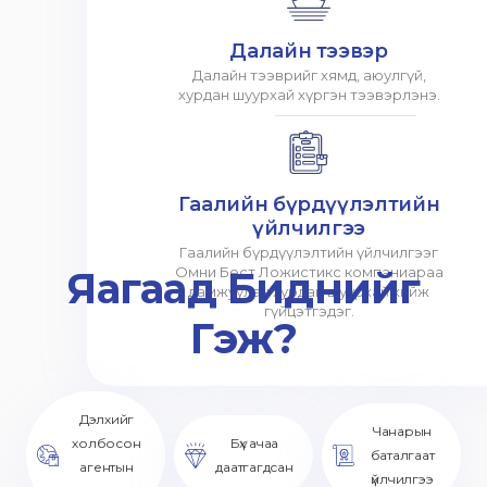
Далайн тээвэр
Далайн тээврийг хямд, аюулгүй,
хурдан шуурхай хүргэн тээвэрлэнэ.
Гаалийн бүрдүүлэлтийн
үйлчилгээ
Гаалийн бүрдүүлэлтийн үйлчилгээг
Яагаад Биднийг
Омни Бест Ложистикс компаниараа
дамжуулан хурдан шуурхай хийж
гүйцэтгэдэг.
Гэж?
Дэлхийг
Чанарын
холбосон
Бүх ачаа
баталгаат
агентын
даатгагдсан
үйлчилгээ