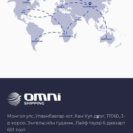
Монгол улс, Улаанбаатар хот, Хан-Уул дүүрэг, 17060, 3-
р хороо, Энгельсийн гудамж, Лайф тауэр 6 давхарт
601 тоот