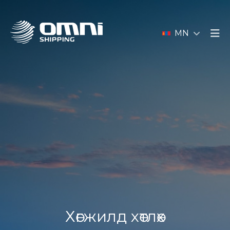
MN
Хөгжилд хөтлөх