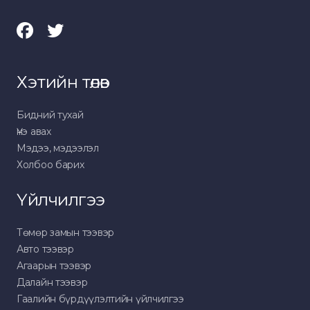
Хэтийн төлөв
Бидний тухай
Үнэ авах
Мэдээ, мэдээлэл
Холбоо барих
Үйлчилгээ
Төмөр замын тээвэр
Авто тээвэр
Агаарын тээвэр
Далайн тээвэр
Гаалийн бүрдүүлэлтийн үйлчилгээ