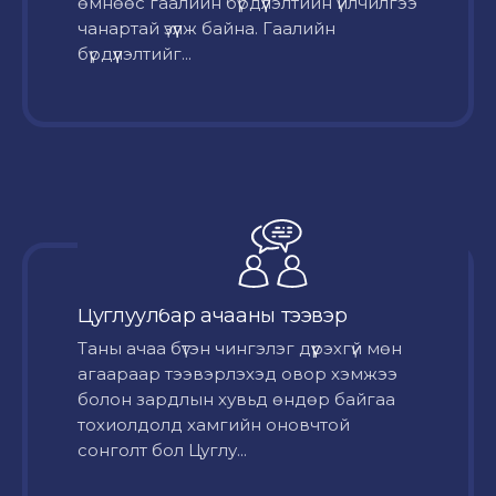
өмнөөс гаалийн бүрдүүлэлтийн үйлчилгээ
чанартай үзүүлж байна. Гаалийн
бүрдүүлэлтийг...
Цуглуулбар ачааны тээвэр
Таны ачаа бүтэн чингэлэг дүүрэхгүй мөн
агаараар тээвэрлэхэд овор хэмжээ
болон зардлын хувьд өндөр байгаа
тохиолдолд хамгийн оновчтой
сонголт бол Цуглу...