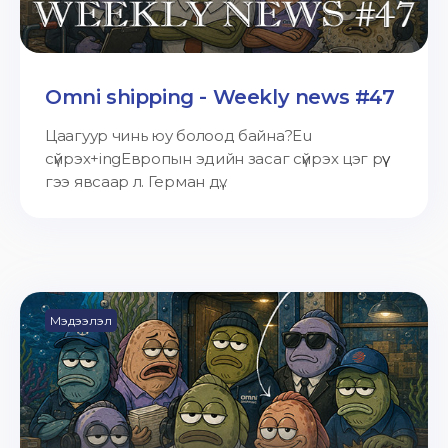
Omni shipping - Weekly news #47
Цаагуур чинь юу болоод байна?Eu
сүйрэх+ingЕвропын эдийн засаг сүйрэх цэг рүү
гээ явсаар л. Герман дү...
Мэдээлэл