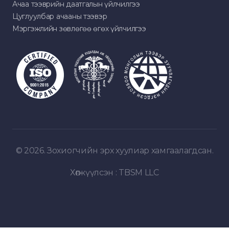
Ачаа тээврийн даатгалын үйлчилгээ
Цуглуулбар ачааны тээвэр
Мэргэжлийн зөвлөгөө өгөх үйлчилгээ
© 2026. Зохиогчийн эрх хуулиар хамгаалагдсан.
Хөгжүүлсэн :
TBSM LLC