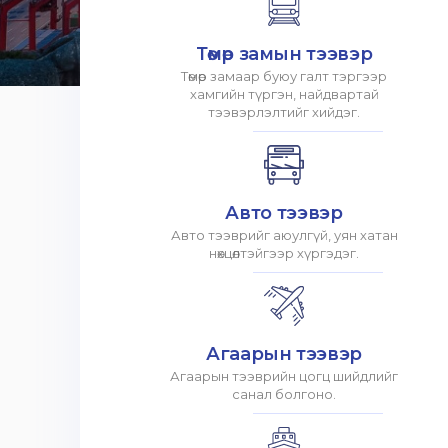
Төмөр замын тээвэр
Төмөр замаар буюу галт тэргээр
хамгийн түргэн, найдвартай
тээвэрлэлтийг хийдэг.
Авто тээвэр
Авто тээврийг аюулгүй, уян хатан
нөхцөлтэйгээр хүргэдэг.
Агаарын тээвэр
Агаарын тээврийн цогц шийдлийг
санал болгоно.