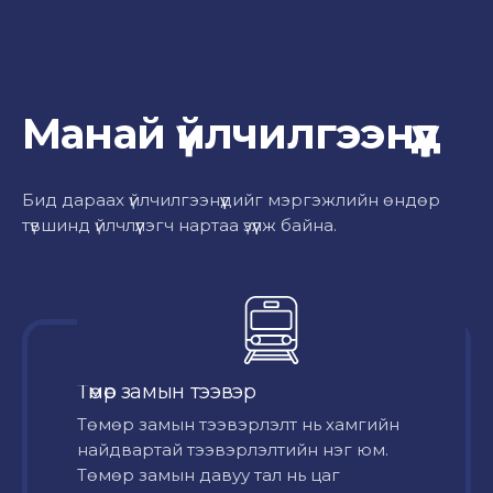
Манай үйлчилгээнүүд
Бид дараах үйлчилгээнүүдийг мэргэжлийн өндөр
түвшинд үйлчлүүлэгч нартаа үзүүлж байна.
Төмөр замын тээвэр
Төмөр замын тээвэрлэлт нь хамгийн
найдвартай тээвэрлэлтийн нэг юм.
Төмөр замын давуу тал нь цаг