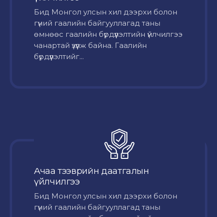
Бид Монгол улсын хил дээрхи болон
гүний гаалийн байгууллагад таны
өмнөөс гаалийн бүрдүүлэлтийн үйлчилгээ
чанартай үзүүлж байна. Гаалийн
бүрдүүлэлтийг...
Ачаа тээврийн даатгалын
үйлчилгээ
Бид Монгол улсын хил дээрхи болон
гүний гаалийн байгууллагад таны