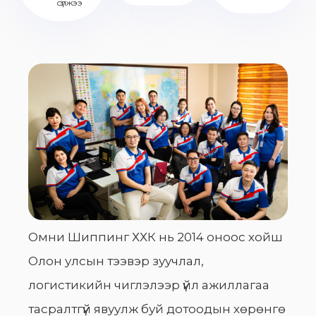
сүлжээ
Омни Шиппинг ХХК нь 2014 оноос хойш
Олон улсын тээвэр зуучлал,
логистикийн чиглэлээр үйл ажиллагаа
тасралтгүй явуулж буй дотоодын хөрөнгө