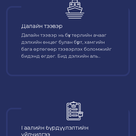
Далайн тээвэр
Далайн тээвэр нь бүх төрлийн ачааг
дэлхийн өнцөг булан бүрт, хамгийн
бага өртөгөөр тээвэрлэх боломжийг
бидэнд өгдөг. Бид дэлхийн аль...
Гаалийн бүрдүүлэлтийн
үйлчилгээ