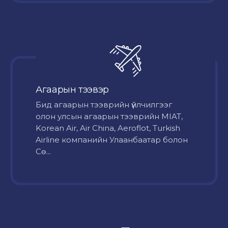
Агаарын тээвэр
Бид агаарын тээврийн үйлчилгээг
олон улсын агаарын тээврийн MIAT,
Korean Air, Air China, Aeroflot, Turkish
Airline компанийн Улаанбаатар болон
Сө...