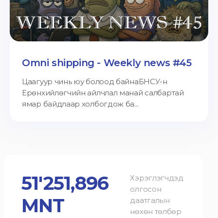
Omni shipping - Weekly news #45
Цаагуур чинь юу болоод байнаБНСУ-н
Ерөнхийлөгчийн айлчлал манай салбартай
ямар байдлаар холбогдож ба...
51'251,896
Хэрэглэгчдэд
олгосон
MNT
даатгалын
нөхөн төлбөр