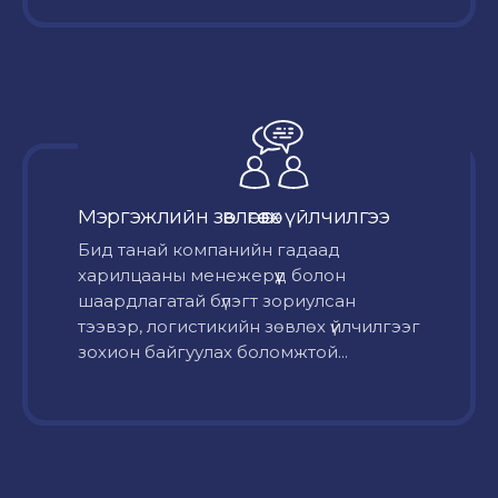
Мэргэжлийн зөвлөгөө өгөх үйлчилгээ
Бид танай компанийн гадаад
харилцааны менежерүүд болон
шаардлагатай бүлэгт зориулсан
тээвэр, логистикийн зөвлөх үйлчилгээг
зохион байгуулах боломжтой...