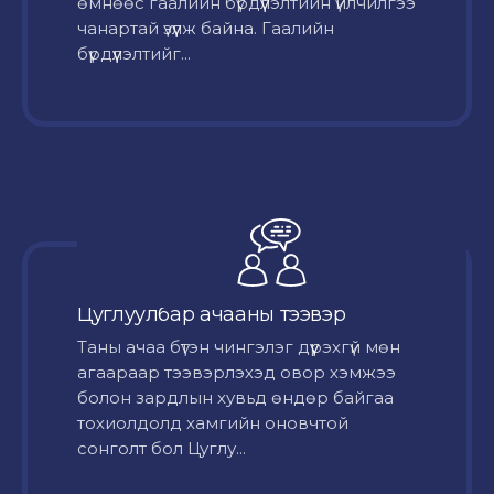
өмнөөс гаалийн бүрдүүлэлтийн үйлчилгээ
чанартай үзүүлж байна. Гаалийн
бүрдүүлэлтийг...
Цуглуулбар ачааны тээвэр
Таны ачаа бүтэн чингэлэг дүүрэхгүй мөн
агаараар тээвэрлэхэд овор хэмжээ
болон зардлын хувьд өндөр байгаа
тохиолдолд хамгийн оновчтой
сонголт бол Цуглу...