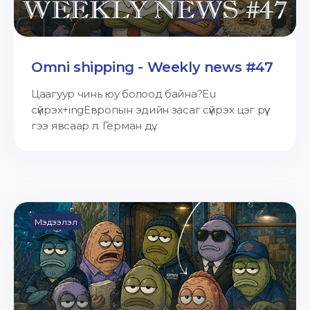
Omni shipping - Weekly news #47
Цаагуур чинь юу болоод байна?Eu
сүйрэх+ingЕвропын эдийн засаг сүйрэх цэг рүү
гээ явсаар л. Герман дү...
Мэдээлэл