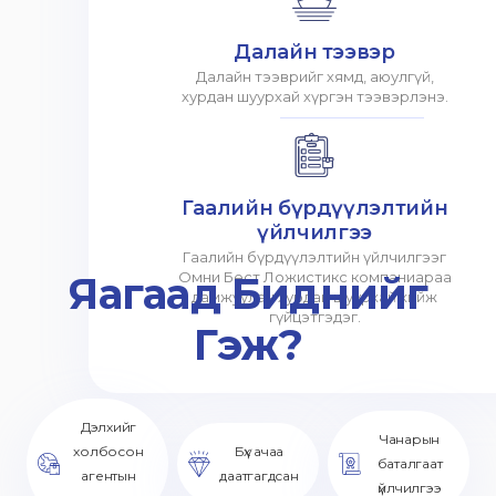
Далайн тээвэр
Далайн тээврийг хямд, аюулгүй,
хурдан шуурхай хүргэн тээвэрлэнэ.
Гаалийн бүрдүүлэлтийн
үйлчилгээ
Гаалийн бүрдүүлэлтийн үйлчилгээг
Яагаад Биднийг
Омни Бест Ложистикс компаниараа
дамжуулан хурдан шуурхай хийж
гүйцэтгэдэг.
Гэж?
Дэлхийг
Чанарын
холбосон
Бүх ачаа
баталгаат
агентын
даатгагдсан
үйлчилгээ