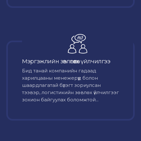
Мэргэжлийн зөвлөгөө өгөх үйлчилгээ
Бид танай компанийн гадаад
харилцааны менежерүүд болон
шаардлагатай бүлэгт зориулсан
тээвэр, логистикийн зөвлөх үйлчилгээг
зохион байгуулах боломжтой...