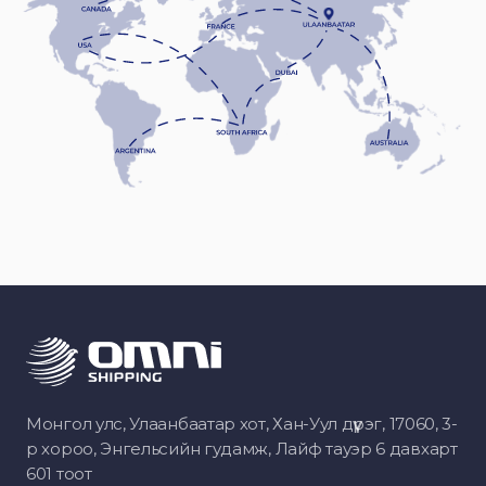
Монгол улс, Улаанбаатар хот, Хан-Уул дүүрэг, 17060, 3-
р хороо, Энгельсийн гудамж, Лайф тауэр 6 давхарт
601 тоот