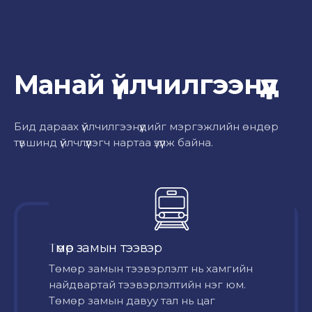
Манай үйлчилгээнүүд
Бид дараах үйлчилгээнүүдийг мэргэжлийн өндөр
түвшинд үйлчлүүлэгч нартаа үзүүлж байна.
Төмөр замын тээвэр
Төмөр замын тээвэрлэлт нь хамгийн
найдвартай тээвэрлэлтийн нэг юм.
Төмөр замын давуу тал нь цаг