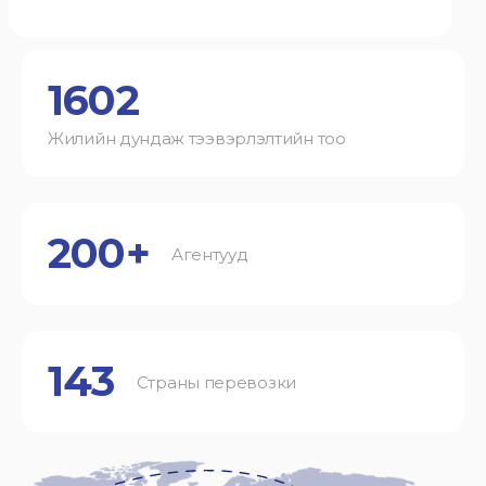
1602
Жилийн дундаж тээвэрлэлтийн тоо
200+
Агентууд
143
Страны перевозки