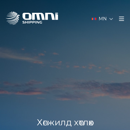
MN
Хөгжилд хөтлөх