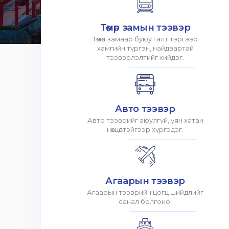
Төмөр замын тээвэр
Төмөр замаар буюу галт тэргээр
хамгийн түргэн, найдвартай
тээвэрлэлтийг хийдэг.
Авто тээвэр
Авто тээврийг аюулгүй, уян хатан
нөхцөлтэйгээр хүргэдэг.
Агаарын тээвэр
Агаарын тээврийн цогц шийдлийг
санал болгоно.