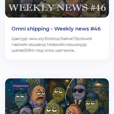
Omni shipping - Weekly news #46
Цаагуур чинь юу болоод байна?Эрээний
гаалийн хашаанд тээврийн машинууд
шатав0084 гээд volvo шатчихла...
Мэдээлэл