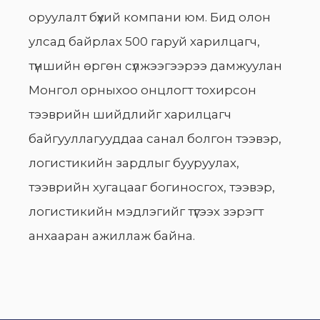
оруулалт бүхий компани юм. Бид олон
улсад байрлах 500 гаруй харилцагч,
түншийн өргөн сүлжээгээрээ дамжуулан
Монгол орныхоо онцлогт тохирсон
тээврийн шийдлийг харилцагч
байгууллагууддаа санал болгон тээвэр,
логистикийн зардлыг бууруулах,
тээврийн хугацааг богиносгох, тээвэр,
логистикийн мэдлэгийг түгээх зэрэгт
анхааран ажиллаж байна.