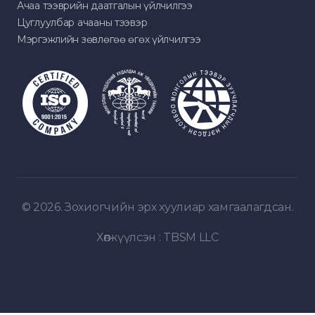
Ачаа тээврийн даатгалын үйлчилгээ
Цуглуулбар ачааны тээвэр
Мэргэжлийн зөвлөгөө өгөх үйлчилгээ
© 2026. Зохиогчийн эрх хуулиар хамгаалагдсан.
Хөгжүүлсэн :
TBSM LLC