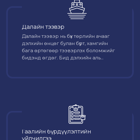
Далайн тээвэр
Далайн тээвэр нь бүх төрлийн ачааг
дэлхийн өнцөг булан бүрт, хамгийн
бага өртөгөөр тээвэрлэх боломжийг
бидэнд өгдөг. Бид дэлхийн аль...
Гаалийн бүрдүүлэлтийн
үйлчилгээ