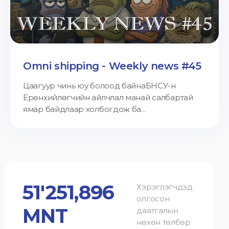
Omni shipping - Weekly news #45
Цаагуур чинь юу болоод байнаБНСУ-н
Ерөнхийлөгчийн айлчлал манай салбартай
ямар байдлаар холбогдож ба...
51'251,896
Хэрэглэгчдэд
олгосон
MNT
даатгалын
нөхөн төлбөр