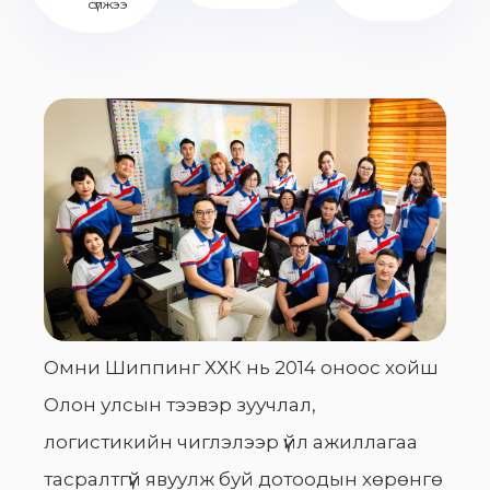
сүлжээ
Омни Шиппинг ХХК нь 2014 оноос хойш
Олон улсын тээвэр зуучлал,
логистикийн чиглэлээр үйл ажиллагаа
тасралтгүй явуулж буй дотоодын хөрөнгө