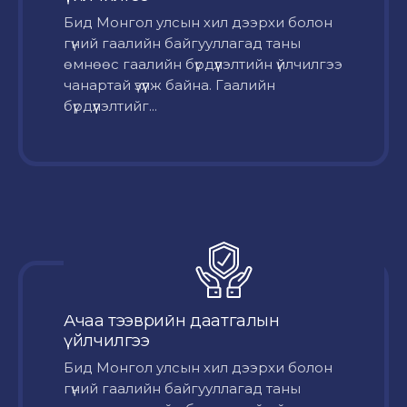
Бид Монгол улсын хил дээрхи болон
гүний гаалийн байгууллагад таны
өмнөөс гаалийн бүрдүүлэлтийн үйлчилгээ
чанартай үзүүлж байна. Гаалийн
бүрдүүлэлтийг...
Ачаа тээврийн даатгалын
үйлчилгээ
Бид Монгол улсын хил дээрхи болон
гүний гаалийн байгууллагад таны