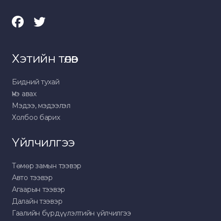
Хэтийн төлөв
Бидний тухай
Үнэ авах
Мэдээ, мэдээлэл
Холбоо барих
Үйлчилгээ
Төмөр замын тээвэр
Авто тээвэр
Агаарын тээвэр
Далайн тээвэр
Гаалийн бүрдүүлэлтийн үйлчилгээ