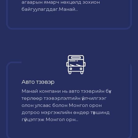
агаарын ямарч нөхцөлд зохион
байгуулагддаг.Манай...
Авто тээвэр
Mанай компани нь авто тээврийн бүх
төрлөөр тээвэрлэлтийн үйлчилгээг
олон улсаас болон Монгол орон
дотроо мэргэжлийн өндөр түвшинд
гүйцэтгэж Монгол орн...