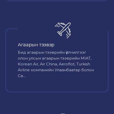
Агаарын тээвэр
Бид агаарын тээврийн үйлчилгээг
олон улсын агаарын тээврийн MIAT,
Korean Air, Air China, Aeroflot, Turkish
Airline компанийн Улаанбаатар болон
Сө...