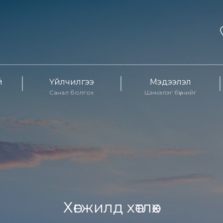
й
Үйлчилгээ
Мэдээлэл
Санал болгох
Шинэлэг бүхнийг
Хөгжилд хөтлөх