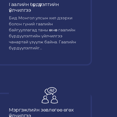
Гаалийн бүрдүүлэлтийн
үйлчилгээ
Бид Монгол улсын хил дээрхи
болон гүний гаалийн
байгууллагад таны өмнөөс гаалийн
бүрдүүлэлтийн үйлчилгээ
чанартай үзүүлж байна. Гаалийн
бүрдүүлэлтийг...
Мэргэжлийн зөвлөгөө өгөх
үйлчилгээ