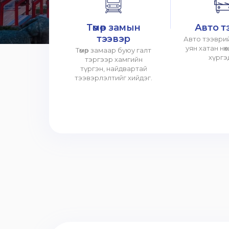
Төмөр замын
Авто т
тээвэр
Авто тээврий
уян хатан нө
Төмөр замаар буюу галт
хүргэ
тэргээр хамгийн
түргэн, найдвартай
тээвэрлэлтийг хийдэг.