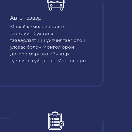
Авто тээвэр
Mанай компани нь авто
тээврийн бүх төрлөөр
тээвэрлэлтийн үйлчилгээг олон
улсаас болон Монгол орон
дотроо мэргэжлийн өндөр
түвшинд гүйцэтгэж Монгол орн...