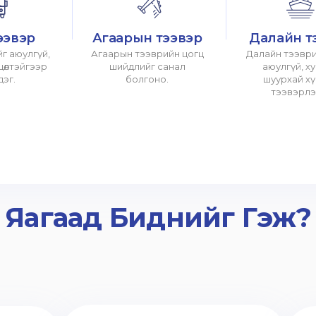
ээвэр
Агаарын тээвэр
Далайн т
г аюулгүй,
Агаарын тээврийн цогц
Далайн тээври
хцөлтэйгээр
шийдлийг санал
аюулгүй, х
дэг.
болгоно.
шуурхай х
тээвэрлэ
Яагаад Биднийг Гэж?