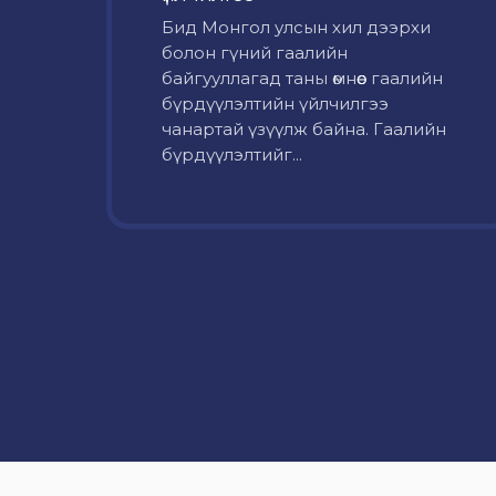
Бид Монгол улсын хил дээрхи
болон гүний гаалийн
байгууллагад таны өмнөөс гаалийн
бүрдүүлэлтийн үйлчилгээ
чанартай үзүүлж байна. Гаалийн
бүрдүүлэлтийг...