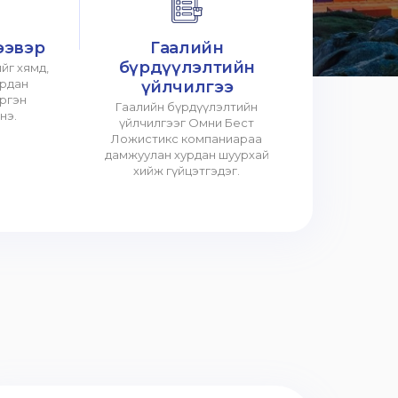
ээвэр
Гаалийн
бүрдүүлэлтийн
йг хямд,
урдан
үйлчилгээ
үргэн
Гаалийн бүрдүүлэлтийн
нэ.
үйлчилгээг Омни Бест
Ложистикс компаниараа
дамжуулан хурдан шуурхай
хийж гүйцэтгэдэг.