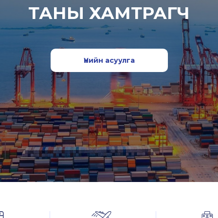
ТАНЫ ХАМТРАГЧ
Үнийн асуулга