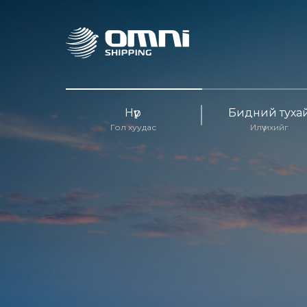
Нүүр
Бидний туха
Гол хуудас
Илүү ихийг