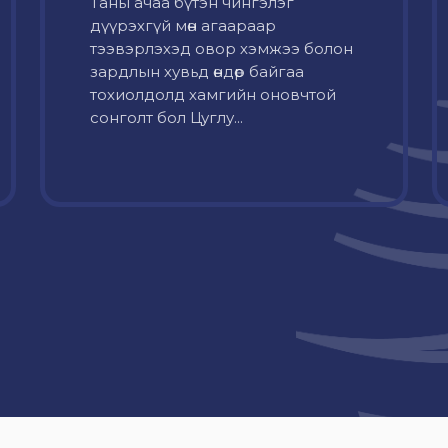
Таны ачаа бүтэн чингэлэг
дүүрэхгүй мөн агаараар
тээвэрлэхэд овор хэмжээ болон
зардлын хувьд өндөр байгаа
тохиолдолд хамгийн оновчтой
сонголт бол Цуглу...