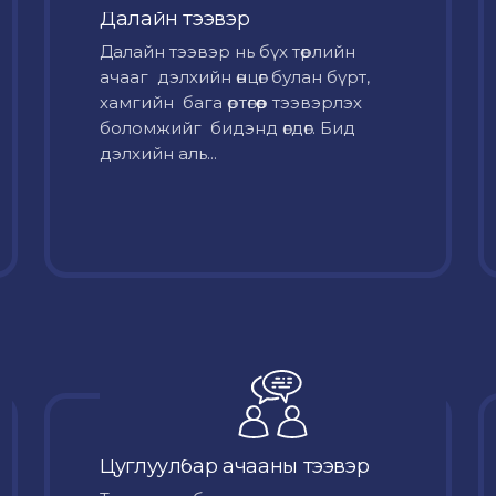
Далайн тээвэр
Далайн тээвэр нь бүх төрлийн
ачааг дэлхийн өнцөг булан бүрт,
хамгийн бага өртөгөөр тээвэрлэх
боломжийг бидэнд өгдөг. Бид
дэлхийн аль...
Цуглуулбар ачааны тээвэр