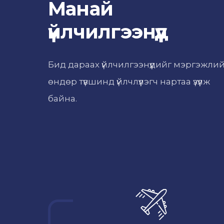
Манай
үйлчилгээнүүд
Бид дараах үйлчилгээнүүдийг мэргэжли
өндөр түвшинд үйлчлүүлэгч нартаа үзүүлж
байна.