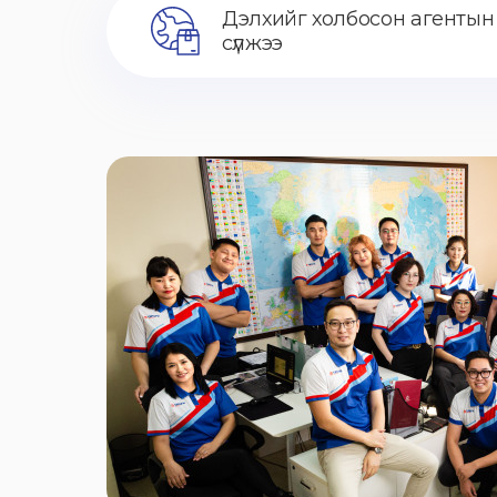
Дэлхийг холбосон агентын
сүлжээ