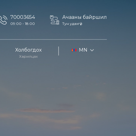
70003654
Ачааны байршил
09:00 - 18:00
Тун удахгүй
Холбогдох
MN
Харилцах