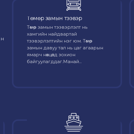
Төмөр замын тээвэр
Төмөр замын тээвэрлэлт нь
хамгийн найдвартай
йн
тээвэрлэлтийн нэг юм. Төмөр
замын давуу тал нь цаг агаарын
ямарч нөхцөлд зохион
байгуулагддаг.Манай...