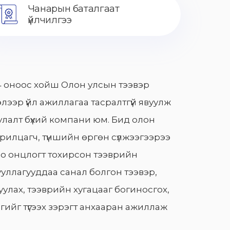
Чанарын баталгаат
үйлчилгээ
 оноос хойш Олон улсын тээвэр
лээр үйл ажиллагаа тасралтгүй явуулж
лалт бүхий компани юм. Бид олон
арилцагч, түншийн өргөн сүлжээгээрээ
о онцлогт тохирсон тээврийн
уллагууддаа санал болгон тээвэр,
улах, тээврийн хугацааг богиносгох,
гийг түгээх зэрэгт анхааран ажиллаж