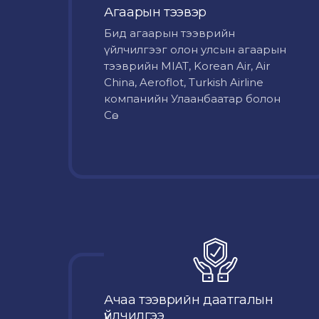
Агаарын тээвэр
Бид агаарын тээврийн
үйлчилгээг олон улсын агаарын
тээврийн MIAT, Korean Air, Air
China, Aeroflot, Turkish Airline
компанийн Улаанбаатар болон
Сө...
Ачаа тээврийн даатгалын
үйлчилгээ