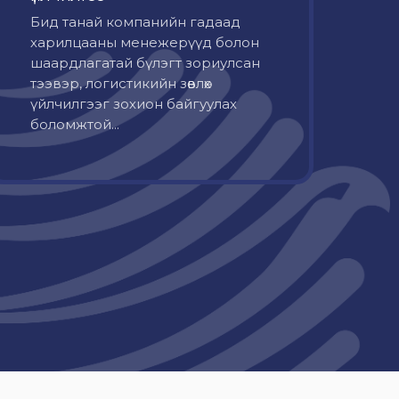
Бид танай компанийн гадаад
харилцааны менежерүүд болон
шаардлагатай бүлэгт зориулсан
тээвэр, логистикийн зөвлөх
үйлчилгээг зохион байгуулах
боломжтой...