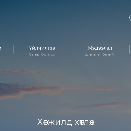
й
Үйлчилгээ
Мэдээлэл
Санал болгох
Шинэлэг бүхнийг
Хөгжилд хөтлөх