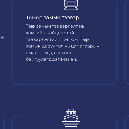
Төмөр замын тээвэр
Төмөр замын тээвэрлэлт нь
хамгийн найдвартай
йн
тээвэрлэлтийн нэг юм. Төмөр
замын давуу тал нь цаг агаарын
ямарч нөхцөлд зохион
байгуулагддаг.Манай...