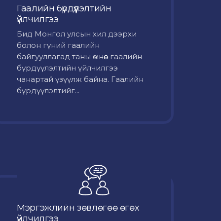
Гаалийн бүрдүүлэлтийн
үйлчилгээ
Бид Монгол улсын хил дээрхи
болон гүний гаалийн
байгууллагад таны өмнөөс гаалийн
бүрдүүлэлтийн үйлчилгээ
чанартай үзүүлж байна. Гаалийн
бүрдүүлэлтийг...
Мэргэжлийн зөвлөгөө өгөх
үйлчилгээ