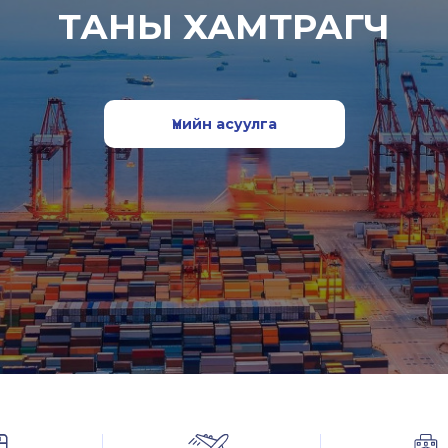
ТАНЫ ХАМТРАГЧ
Үнийн асуулга