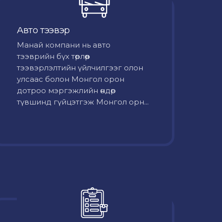
Авто тээвэр
Mанай компани нь авто
тээврийн бүх төрлөөр
тээвэрлэлтийн үйлчилгээг олон
улсаас болон Монгол орон
дотроо мэргэжлийн өндөр
түвшинд гүйцэтгэж Монгол орн...