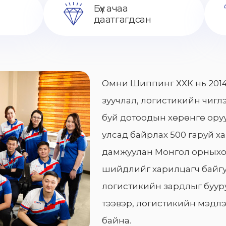
Бүх ачаа
даатгагдсан
Омни Шиппинг ХХК нь 2014
зуучлал, логистикийн чиглэ
буй дотоодын хөрөнгө оруу
улсад байрлах 500 гаруй х
дамжуулан Монгол орныхо
шийдлийг харилцагч байгу
логистикийн зардлыг бууру
тээвэр, логистикийн мэдлэ
байна.