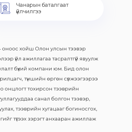
Чанарын баталгаат
үйлчилгээ
 оноос хойш Олон улсын тээвэр
лээр үйл ажиллагаа тасралтгүй явуулж
лалт бүхий компани юм. Бид олон
арилцагч, түншийн өргөн сүлжээгээрээ
о онцлогт тохирсон тээврийн
уллагууддаа санал болгон тээвэр,
улах, тээврийн хугацааг богиносгох,
гийг түгээх зэрэгт анхааран ажиллаж