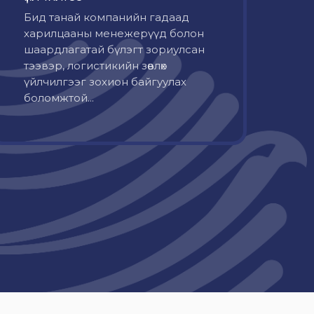
Бид танай компанийн гадаад
харилцааны менежерүүд болон
шаардлагатай бүлэгт зориулсан
тээвэр, логистикийн зөвлөх
үйлчилгээг зохион байгуулах
боломжтой...