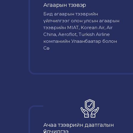
Агаарын тээвэр
Бид агаарын тээврийн
үйлчилгээг олон улсын агаарын
тээврийн MIAT, Korean Air, Air
China, Aeroflot, Turkish Airline
компанийн Улаанбаатар болон
Сө...
Ачаа тээврийн даатгалын
үйлчилгээ