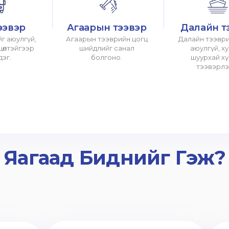
ээвэр
Агаарын тээвэр
Далайн т
г аюулгүй,
Агаарын тээврийн цогц
Далайн тээври
хцөлтэйгээр
шийдлийг санал
аюулгүй, х
дэг.
болгоно.
шуурхай х
тээвэрлэ
Яагаад Биднийг Гэж?