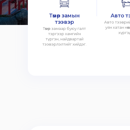
Төмөр замын
Авто т
тээвэр
Авто тээврий
уян хатан нө
Төмөр замаар буюу галт
хүргэ
тэргээр хамгийн
түргэн, найдвартай
тээвэрлэлтийг хийдэг.