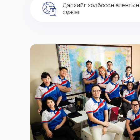
Дэлхийг холбосон агентын
сүлжээ