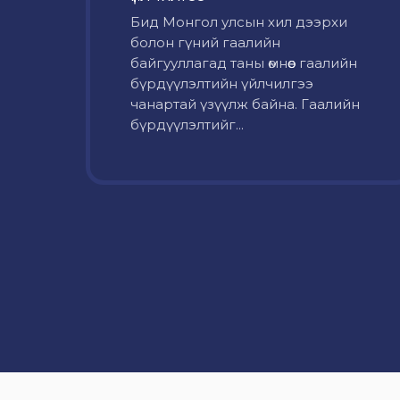
Бид Монгол улсын хил дээрхи
болон гүний гаалийн
байгууллагад таны өмнөөс гаалийн
бүрдүүлэлтийн үйлчилгээ
чанартай үзүүлж байна. Гаалийн
бүрдүүлэлтийг...