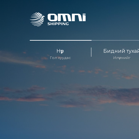
Нүүр
Бидний туха
Гол хуудас
Илүү ихийг