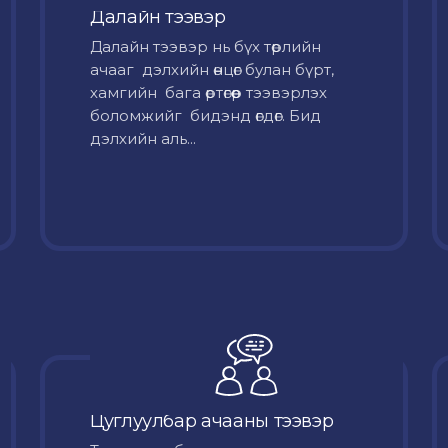
Далайн тээвэр
Далайн тээвэр нь бүх төрлийн
ачааг дэлхийн өнцөг булан бүрт,
хамгийн бага өртөгөөр тээвэрлэх
боломжийг бидэнд өгдөг. Бид
дэлхийн аль...
Цуглуулбар ачааны тээвэр