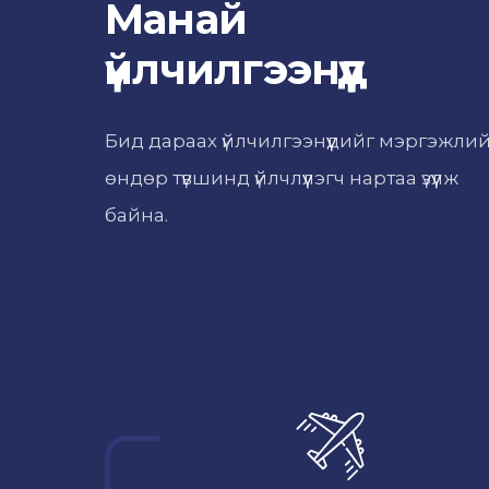
Манай
үйлчилгээнүүд
Бид дараах үйлчилгээнүүдийг мэргэжли
өндөр түвшинд үйлчлүүлэгч нартаа үзүүлж
байна.