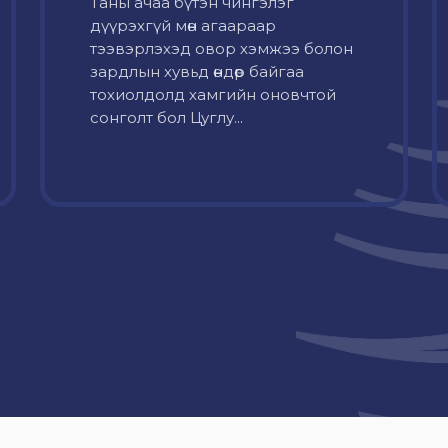
Таны ачаа бүтэн чингэлэг
дүүрэхгүй мөн агаараар
тээвэрлэхэд овор хэмжээ болон
зардлын хувьд өндөр байгаа
тохиолдолд хамгийн оновчтой
сонголт бол Цуглу...