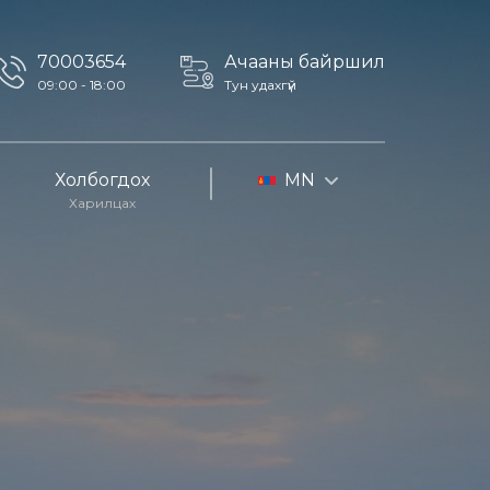
70003654
Ачааны байршил
09:00 - 18:00
Тун удахгүй
Холбогдох
MN
Харилцах