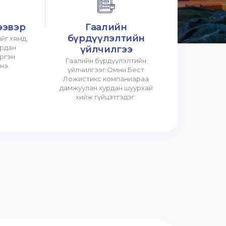
ээвэр
Гаалийн
бүрдүүлэлтийн
йг хямд,
урдан
үйлчилгээ
үргэн
Гаалийн бүрдүүлэлтийн
нэ.
үйлчилгээг Омни Бест
Ложистикс компаниараа
дамжуулан хурдан шуурхай
хийж гүйцэтгэдэг.