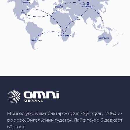
Монгол улс, Улаанбаатар хот, Хан-Уул дүүрэг, 17060, 3-
р хороо, Энгельсийн гудамж, Лайф тауэр 6 давхарт
601 тоот