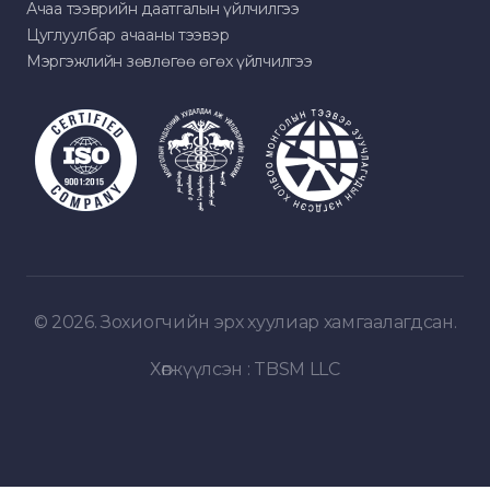
Ачаа тээврийн даатгалын үйлчилгээ
Цуглуулбар ачааны тээвэр
Мэргэжлийн зөвлөгөө өгөх үйлчилгээ
© 2026. Зохиогчийн эрх хуулиар хамгаалагдсан.
Хөгжүүлсэн :
TBSM LLC