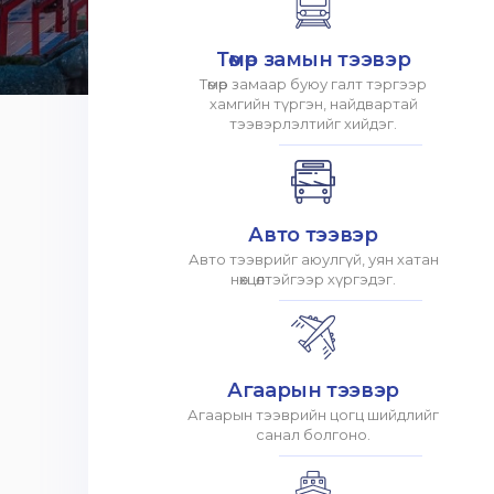
Төмөр замын тээвэр
Төмөр замаар буюу галт тэргээр
хамгийн түргэн, найдвартай
тээвэрлэлтийг хийдэг.
Авто тээвэр
Авто тээврийг аюулгүй, уян хатан
нөхцөлтэйгээр хүргэдэг.
Агаарын тээвэр
Агаарын тээврийн цогц шийдлийг
санал болгоно.