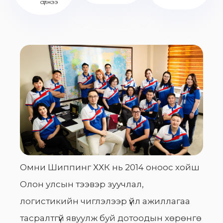
сүлжээ
Омни Шиппинг ХХК нь 2014 оноос хойш
Олон улсын тээвэр зуучлал,
логистикийн чиглэлээр үйл ажиллагаа
тасралтгүй явуулж буй дотоодын хөрөнгө