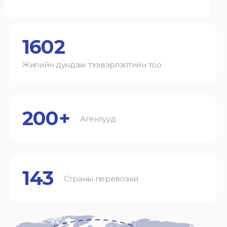
1602
Жилийн дундаж тээвэрлэлтийн тоо
200+
Агентууд
143
Страны перевозки