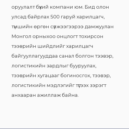
оруулалт бүхий компани юм. Бид олон
улсад байрлах 500 гаруй харилцагч,
түншийн өргөн сүлжээгээрээ дамжуулан
Монгол орныхоо онцлогт тохирсон
тээврийн шийдлийг харилцагч
байгууллагууддаа санал болгон тээвэр,
логистикийн зардлыг бууруулах,
тээврийн хугацааг богиносгох, тээвэр,
логистикийн мэдлэгийг түгээх зэрэгт
анхааран ажиллаж байна.