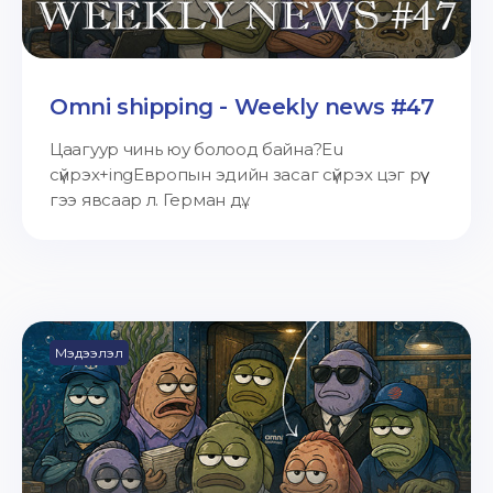
Omni shipping - Weekly news #47
Цаагуур чинь юу болоод байна?Eu
сүйрэх+ingЕвропын эдийн засаг сүйрэх цэг рүү
гээ явсаар л. Герман дү...
Мэдээлэл