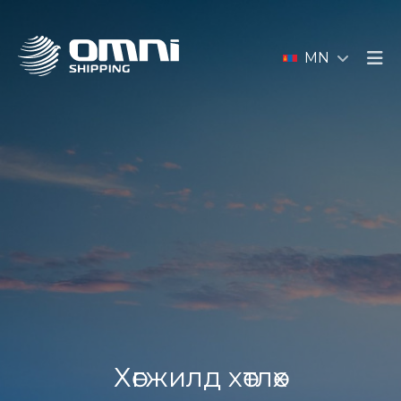
MN
Хөгжилд хөтлөх