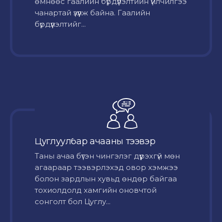
өмнөөс гаалийн бүрдүүлэлтийн үйлчилгээ
чанартай үзүүлж байна. Гаалийн
бүрдүүлэлтийг...
Цуглуулбар ачааны тээвэр
Таны ачаа бүтэн чингэлэг дүүрэхгүй мөн
агаараар тээвэрлэхэд овор хэмжээ
болон зардлын хувьд өндөр байгаа
тохиолдолд хамгийн оновчтой
сонголт бол Цуглу...