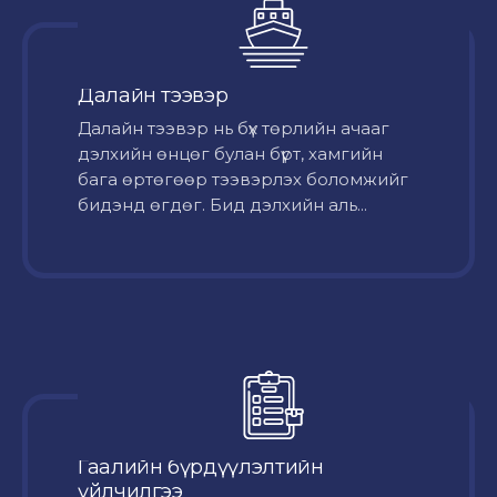
Далайн тээвэр
Далайн тээвэр нь бүх төрлийн ачааг
дэлхийн өнцөг булан бүрт, хамгийн
бага өртөгөөр тээвэрлэх боломжийг
бидэнд өгдөг. Бид дэлхийн аль...
Гаалийн бүрдүүлэлтийн
үйлчилгээ