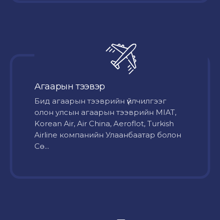
Агаарын тээвэр
Бид агаарын тээврийн үйлчилгээг
олон улсын агаарын тээврийн MIAT,
Korean Air, Air China, Aeroflot, Turkish
Airline компанийн Улаанбаатар болон
Сө...