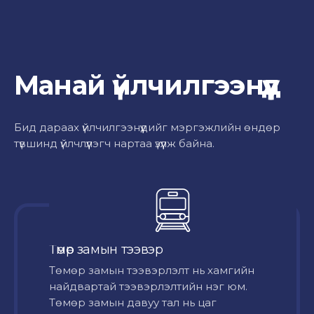
Манай үйлчилгээнүүд
Бид дараах үйлчилгээнүүдийг мэргэжлийн өндөр
түвшинд үйлчлүүлэгч нартаа үзүүлж байна.
Төмөр замын тээвэр
Төмөр замын тээвэрлэлт нь хамгийн
найдвартай тээвэрлэлтийн нэг юм.
Төмөр замын давуу тал нь цаг