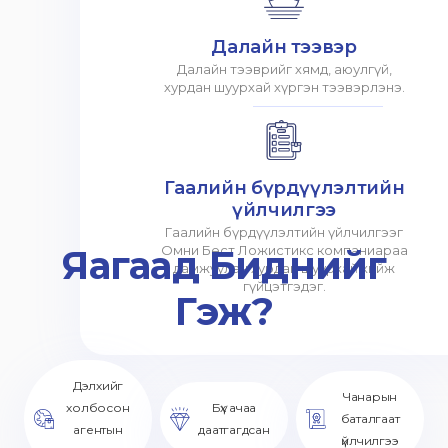
Далайн тээвэр
Далайн тээврийг хямд, аюулгүй,
хурдан шуурхай хүргэн тээвэрлэнэ.
Гаалийн бүрдүүлэлтийн
үйлчилгээ
Гаалийн бүрдүүлэлтийн үйлчилгээг
Яагаад Биднийг
Омни Бест Ложистикс компаниараа
дамжуулан хурдан шуурхай хийж
гүйцэтгэдэг.
Гэж?
Дэлхийг
Чанарын
холбосон
Бүх ачаа
баталгаат
агентын
даатгагдсан
үйлчилгээ