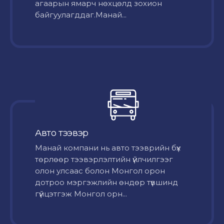
агаарын ямарч нөхцөлд зохион
байгуулагддаг.Манай...
Авто тээвэр
Mанай компани нь авто тээврийн бүх
төрлөөр тээвэрлэлтийн үйлчилгээг
олон улсаас болон Монгол орон
дотроо мэргэжлийн өндөр түвшинд
гүйцэтгэж Монгол орн...