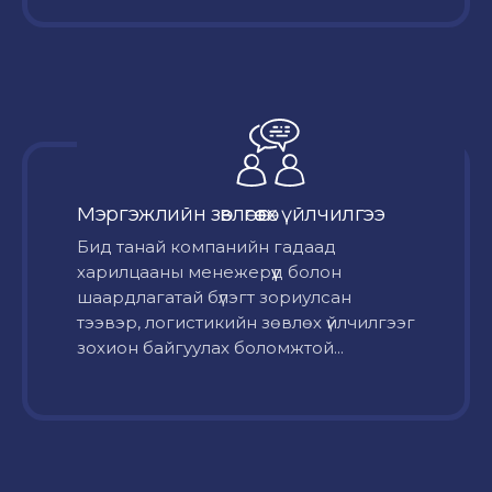
Мэргэжлийн зөвлөгөө өгөх үйлчилгээ
Бид танай компанийн гадаад
харилцааны менежерүүд болон
шаардлагатай бүлэгт зориулсан
тээвэр, логистикийн зөвлөх үйлчилгээг
зохион байгуулах боломжтой...