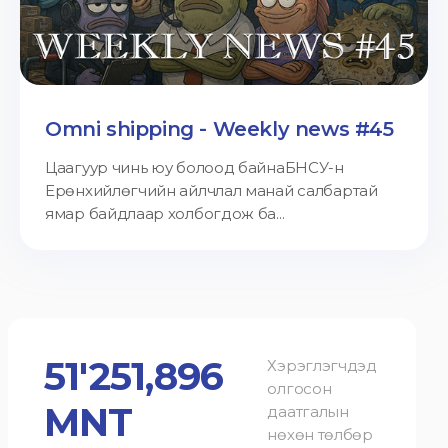
Omni shipping - Weekly news #45
Цаагуур чинь юу болоод байнаБНСУ-н
Ерөнхийлөгчийн айлчлал манай салбартай
ямар байдлаар холбогдож ба...
51'251,896
Хэрэглэгчдэд
олгосон
MNT
даатгалын
нөхөн төлбөр