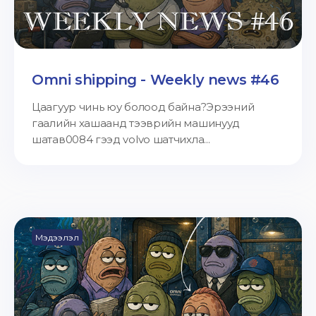
Omni shipping - Weekly news #46
Цаагуур чинь юу болоод байна?Эрээний
гаалийн хашаанд тээврийн машинууд
шатав0084 гээд volvo шатчихла...
Мэдээлэл