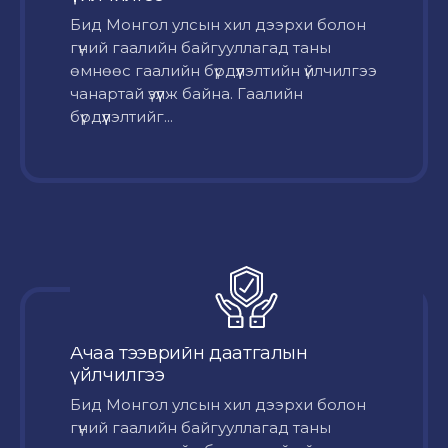
Бид Монгол улсын хил дээрхи болон
гүний гаалийн байгууллагад таны
өмнөөс гаалийн бүрдүүлэлтийн үйлчилгээ
чанартай үзүүлж байна. Гаалийн
бүрдүүлэлтийг...
Ачаа тээврийн даатгалын
үйлчилгээ
Бид Монгол улсын хил дээрхи болон
гүний гаалийн байгууллагад таны