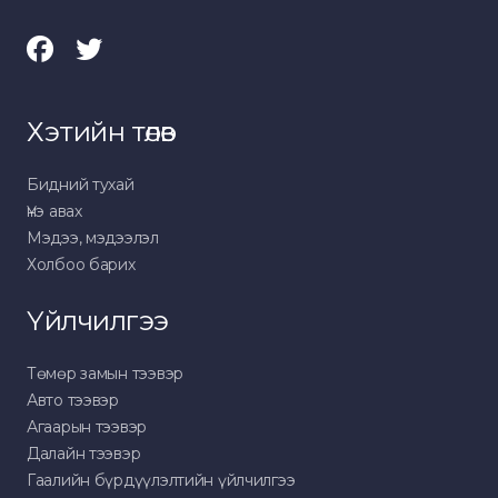
Хэтийн төлөв
Бидний тухай
Үнэ авах
Мэдээ, мэдээлэл
Холбоо барих
Үйлчилгээ
Төмөр замын тээвэр
Авто тээвэр
Агаарын тээвэр
Далайн тээвэр
Гаалийн бүрдүүлэлтийн үйлчилгээ