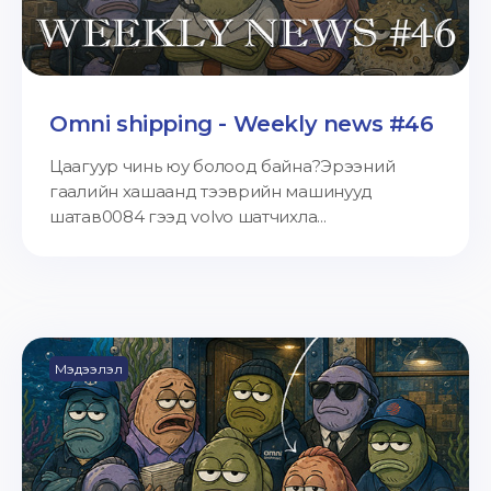
Omni shipping - Weekly news #46
Цаагуур чинь юу болоод байна?Эрээний
гаалийн хашаанд тээврийн машинууд
шатав0084 гээд volvo шатчихла...
Мэдээлэл