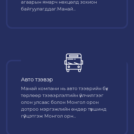
агаарын ямарч нөхцөлд зохион
байгуулагддаг.Манай...
Авто тээвэр
Mанай компани нь авто тээврийн бүх
төрлөөр тээвэрлэлтийн үйлчилгээг
олон улсаас болон Монгол орон
дотроо мэргэжлийн өндөр түвшинд
гүйцэтгэж Монгол орн...