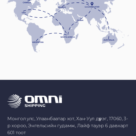
Монгол улс, Улаанбаатар хот, Хан-Уул дүүрэг, 17060, 3-
р хороо, Энгельсийн гудамж, Лайф тауэр 6 давхарт
601 тоот