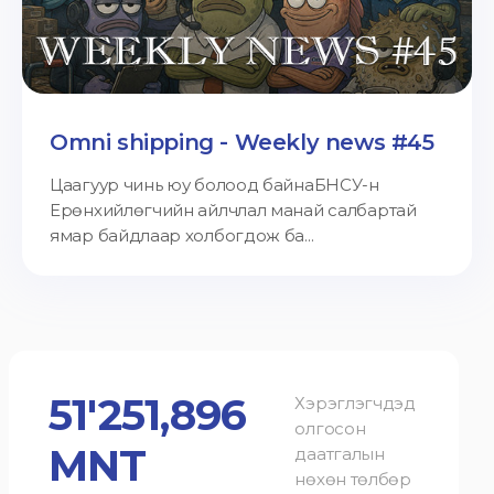
Omni shipping - Weekly news #45
Цаагуур чинь юу болоод байнаБНСУ-н
Ерөнхийлөгчийн айлчлал манай салбартай
ямар байдлаар холбогдож ба...
51'251,896
Хэрэглэгчдэд
олгосон
MNT
даатгалын
нөхөн төлбөр