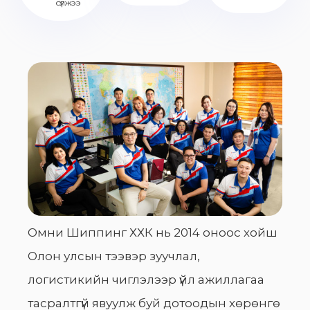
сүлжээ
Омни Шиппинг ХХК нь 2014 оноос хойш
Олон улсын тээвэр зуучлал,
логистикийн чиглэлээр үйл ажиллагаа
тасралтгүй явуулж буй дотоодын хөрөнгө