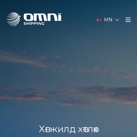
MN
Хөгжилд хөтлөх