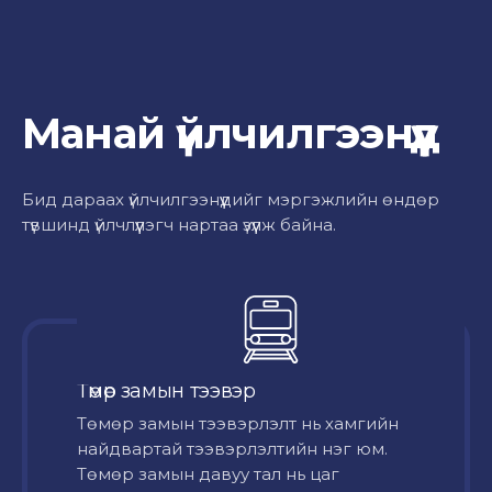
Манай үйлчилгээнүүд
Бид дараах үйлчилгээнүүдийг мэргэжлийн өндөр
түвшинд үйлчлүүлэгч нартаа үзүүлж байна.
Төмөр замын тээвэр
Төмөр замын тээвэрлэлт нь хамгийн
найдвартай тээвэрлэлтийн нэг юм.
Төмөр замын давуу тал нь цаг