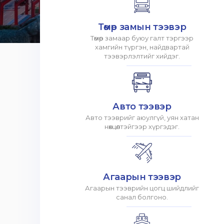
Төмөр замын тээвэр
Төмөр замаар буюу галт тэргээр
хамгийн түргэн, найдвартай
тээвэрлэлтийг хийдэг.
Авто тээвэр
Авто тээврийг аюулгүй, уян хатан
нөхцөлтэйгээр хүргэдэг.
Агаарын тээвэр
Агаарын тээврийн цогц шийдлийг
санал болгоно.