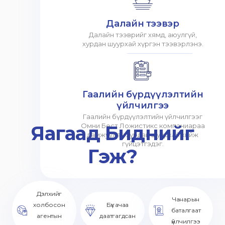
Далайн тээвэр
Далайн тээврийг хямд, аюулгүй,
хурдан шуурхай хүргэн тээвэрлэнэ.
Гаалийн бүрдүүлэлтийн
үйлчилгээ
Гаалийн бүрдүүлэлтийн үйлчилгээг
Яагаад Биднийг
Омни Бест Ложистикс компаниараа
дамжуулан хурдан шуурхай хийж
гүйцэтгэдэг.
Гэж?
Дэлхийг
Чанарын
холбосон
Бүх ачаа
баталгаат
агентын
даатгагдсан
үйлчилгээ