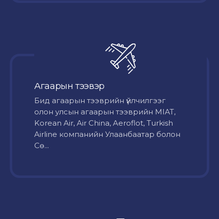
Агаарын тээвэр
Бид агаарын тээврийн үйлчилгээг
олон улсын агаарын тээврийн MIAT,
Korean Air, Air China, Aeroflot, Turkish
Airline компанийн Улаанбаатар болон
Сө...