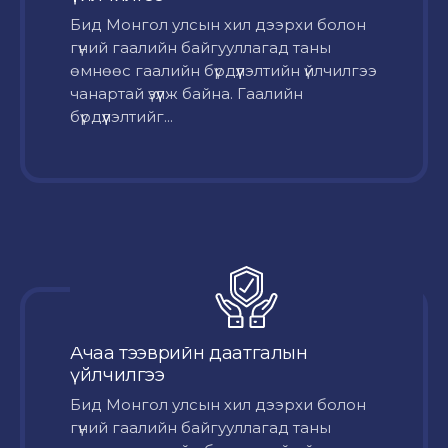
Бид Монгол улсын хил дээрхи болон
гүний гаалийн байгууллагад таны
өмнөөс гаалийн бүрдүүлэлтийн үйлчилгээ
чанартай үзүүлж байна. Гаалийн
бүрдүүлэлтийг...
Ачаа тээврийн даатгалын
үйлчилгээ
Бид Монгол улсын хил дээрхи болон
гүний гаалийн байгууллагад таны