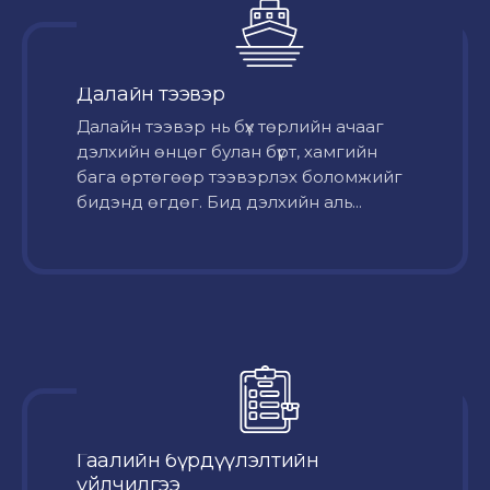
Далайн тээвэр
Далайн тээвэр нь бүх төрлийн ачааг
дэлхийн өнцөг булан бүрт, хамгийн
бага өртөгөөр тээвэрлэх боломжийг
бидэнд өгдөг. Бид дэлхийн аль...
Гаалийн бүрдүүлэлтийн
үйлчилгээ