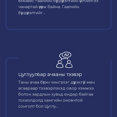
өмнөөс гаалийн бүрдүүлэлтийн үйлчилгээ
чанартай үзүүлж байна. Гаалийн
бүрдүүлэлтийг...
Цуглуулбар ачааны тээвэр
Таны ачаа бүтэн чингэлэг дүүрэхгүй мөн
агаараар тээвэрлэхэд овор хэмжээ
болон зардлын хувьд өндөр байгаа
тохиолдолд хамгийн оновчтой
сонголт бол Цуглу...