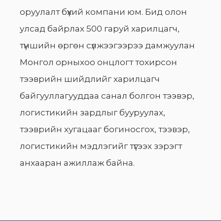
оруулалт бүхий компани юм. Бид олон
улсад байрлах 500 гаруй харилцагч,
түншийн өргөн сүлжээгээрээ дамжуулан
Монгол орныхоо онцлогт тохирсон
тээврийн шийдлийг харилцагч
байгууллагууддаа санал болгон тээвэр,
логистикийн зардлыг бууруулах,
тээврийн хугацааг богиносгох, тээвэр,
логистикийн мэдлэгийг түгээх зэрэгт
анхааран ажиллаж байна.