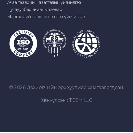
Ачаа тээврийн даатгалын үйлчилгээ
Цуглуулбар ачааны тээвэр
Мэргэжлийн зөвлөгөө өгөх үйлчилгээ
© 2026. Зохиогчийн эрх хуулиар хамгаалагдсан.
Хөгжүүлсэн :
TBSM LLC