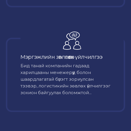
Мэргэжлийн зөвлөгөө өгөх үйлчилгээ
Бид танай компанийн гадаад
харилцааны менежерүүд болон
шаардлагатай бүлэгт зориулсан
тээвэр, логистикийн зөвлөх үйлчилгээг
зохион байгуулах боломжтой...