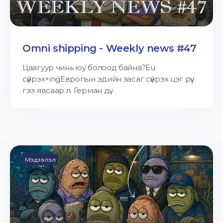
Omni shipping - Weekly news #47
Цаагуур чинь юу болоод байна?Eu
сүйрэх+ingЕвропын эдийн засаг сүйрэх цэг рүү
гээ явсаар л. Герман дү...
Мэдээлэл