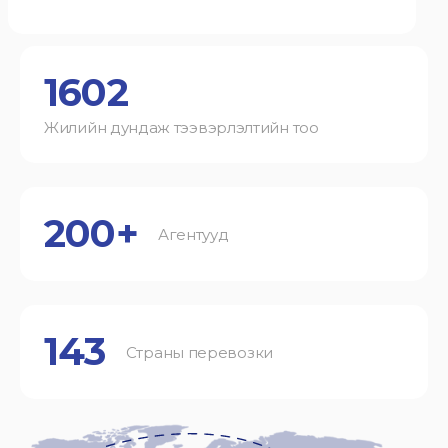
1602
Жилийн дундаж тээвэрлэлтийн тоо
200+
Агентууд
143
Страны перевозки