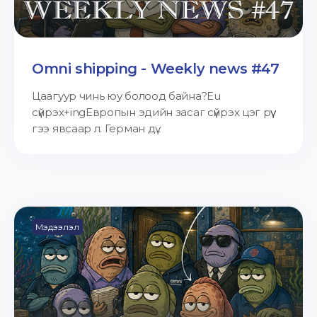
Omni shipping - Weekly news #47
Цаагуур чинь юу болоод байна?Eu
сүйрэх+ingЕвропын эдийн засаг сүйрэх цэг рүү
гээ явсаар л. Герман дү...
Мэдээлэл