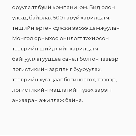
оруулалт бүхий компани юм. Бид олон
улсад байрлах 500 гаруй харилцагч,
түншийн өргөн сүлжээгээрээ дамжуулан
Монгол орныхоо онцлогт тохирсон
тээврийн шийдлийг харилцагч
байгууллагууддаа санал болгон тээвэр,
логистикийн зардлыг бууруулах,
тээврийн хугацааг богиносгох, тээвэр,
логистикийн мэдлэгийг түгээх зэрэгт
анхааран ажиллаж байна.