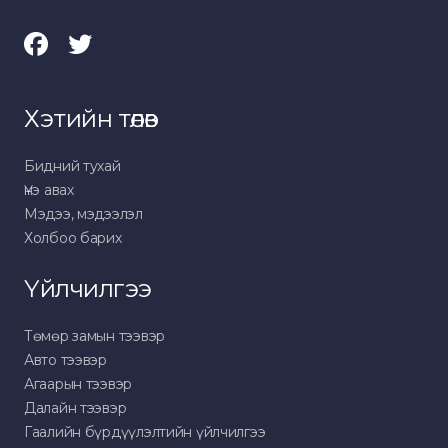
Хэтийн төлөв
Бидний тухай
Үнэ авах
Мэдээ, мэдээлэл
Холбоо барих
Үйлчилгээ
Төмөр замын тээвэр
Авто тээвэр
Агаарын тээвэр
Далайн тээвэр
Гаалийн бүрдүүлэлтийн үйлчилгээ