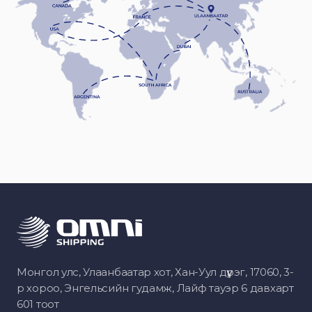
Монгол улс, Улаанбаатар хот, Хан-Уул дүүрэг, 17060, 3-
р хороо, Энгельсийн гудамж, Лайф тауэр 6 давхарт
601 тоот