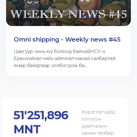
Omni shipping - Weekly news #45
Цаагуур чинь юу болоод байнаБНСУ-н
Ерөнхийлөгчийн айлчлал манай салбартай
ямар байдлаар холбогдож ба...
51'251,896
Хэрэглэгчдэд
олгосон
MNT
даатгалын
нөхөн төлбөр