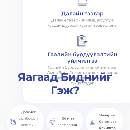
Далайн тээвэр
Далайн тээврийг хямд, аюулгүй,
хурдан шуурхай хүргэн тээвэрлэнэ.
Гаалийн бүрдүүлэлтийн
үйлчилгээ
Гаалийн бүрдүүлэлтийн үйлчилгээг
Яагаад Биднийг
Омни Бест Ложистикс компаниараа
дамжуулан хурдан шуурхай хийж
гүйцэтгэдэг.
Гэж?
Дэлхийг
Чанарын
холбосон
Бүх ачаа
баталгаат
агентын
даатгагдсан
үйлчилгээ