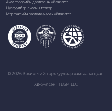
Ачаа тээврийн даатгалын үйлчилгээ
Цуглуулбар ачааны тээвэр
Мэргэжлийн зөвлөгөө өгөх үйлчилгээ
© 2026. Зохиогчийн эрх хуулиар хамгаалагдсан.
Хөгжүүлсэн :
TBSM LLC