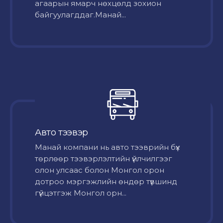
агаарын ямарч нөхцөлд зохион
байгуулагддаг.Манай...
Авто тээвэр
Mанай компани нь авто тээврийн бүх
төрлөөр тээвэрлэлтийн үйлчилгээг
олон улсаас болон Монгол орон
дотроо мэргэжлийн өндөр түвшинд
гүйцэтгэж Монгол орн...