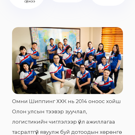
сүлжээ
Омни Шиппинг ХХК нь 2014 оноос хойш
Олон улсын тээвэр зуучлал,
логистикийн чиглэлээр үйл ажиллагаа
тасралтгүй явуулж буй дотоодын хөрөнгө