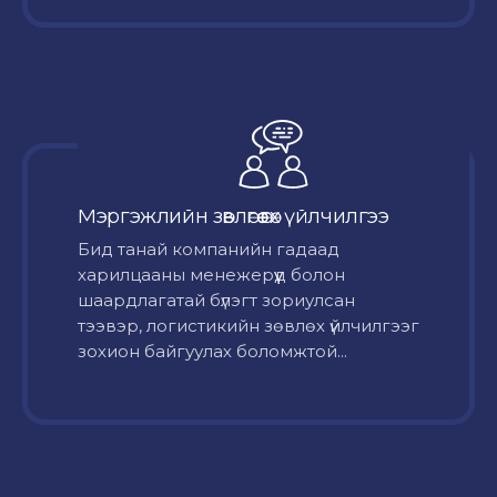
Мэргэжлийн зөвлөгөө өгөх үйлчилгээ
Бид танай компанийн гадаад
харилцааны менежерүүд болон
шаардлагатай бүлэгт зориулсан
тээвэр, логистикийн зөвлөх үйлчилгээг
зохион байгуулах боломжтой...