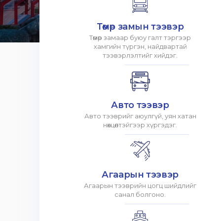
Төмөр замын тээвэр
Төмөр замаар буюу галт тэргээр
хамгийн түргэн, найдвартай
тээвэрлэлтийг хийдэг.
Авто тээвэр
Авто тээврийг аюулгүй, уян хатан
нөхцөлтэйгээр хүргэдэг.
Агаарын тээвэр
Агаарын тээврийн цогц шийдлийг
санал болгоно.