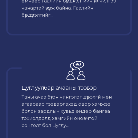
өмнөөс гаалийн бүрдүүлэлтийн үйлчилгээ
чанартай үзүүлж байна. Гаалийн
бүрдүүлэлтийг...
Цуглуулбар ачааны тээвэр
Таны ачаа бүтэн чингэлэг дүүрэхгүй мөн
агаараар тээвэрлэхэд овор хэмжээ
болон зардлын хувьд өндөр байгаа
тохиолдолд хамгийн оновчтой
сонголт бол Цуглу...