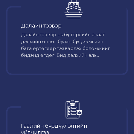
Далайн тээвэр
Далайн тээвэр нь бүх төрлийн ачааг
дэлхийн өнцөг булан бүрт, хамгийн
бага өртөгөөр тээвэрлэх боломжийг
бидэнд өгдөг. Бид дэлхийн аль...
Гаалийн бүрдүүлэлтийн
үйлчилгээ