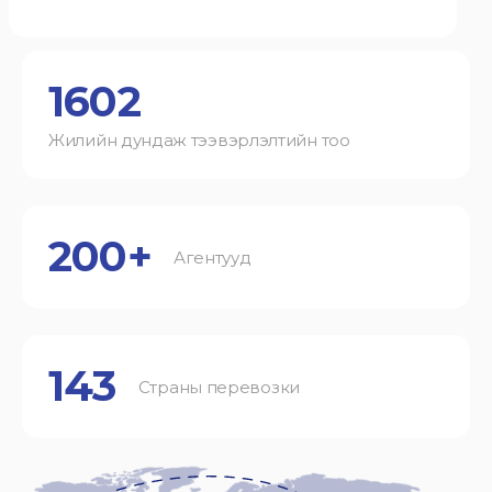
1602
Жилийн дундаж тээвэрлэлтийн тоо
200+
Агентууд
143
Страны перевозки