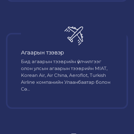
Агаарын тээвэр
Бид агаарын тээврийн үйлчилгээг
олон улсын агаарын тээврийн MIAT,
Korean Air, Air China, Aeroflot, Turkish
Airline компанийн Улаанбаатар болон
Сө...