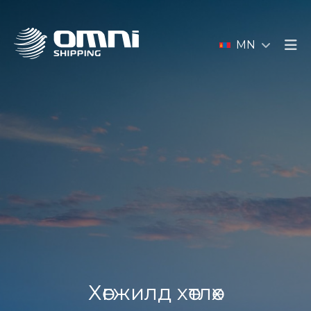
MN
Хөгжилд хөтлөх