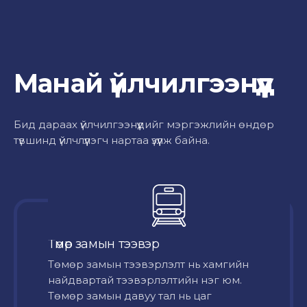
Манай үйлчилгээнүүд
Бид дараах үйлчилгээнүүдийг мэргэжлийн өндөр
түвшинд үйлчлүүлэгч нартаа үзүүлж байна.
Төмөр замын тээвэр
Төмөр замын тээвэрлэлт нь хамгийн
найдвартай тээвэрлэлтийн нэг юм.
Төмөр замын давуу тал нь цаг