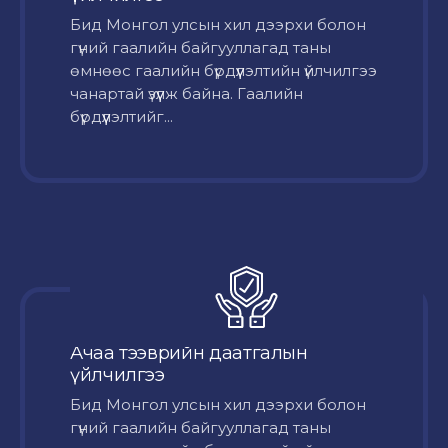
Бид Монгол улсын хил дээрхи болон
гүний гаалийн байгууллагад таны
өмнөөс гаалийн бүрдүүлэлтийн үйлчилгээ
чанартай үзүүлж байна. Гаалийн
бүрдүүлэлтийг...
Ачаа тээврийн даатгалын
үйлчилгээ
Бид Монгол улсын хил дээрхи болон
гүний гаалийн байгууллагад таны