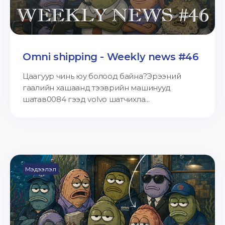
Omni shipping - Weekly news #46
Цаагуур чинь юу болоод байна?Эрээний
гаалийн хашаанд тээврийн машинууд
шатав0084 гээд volvo шатчихла...
Мэдээлэл