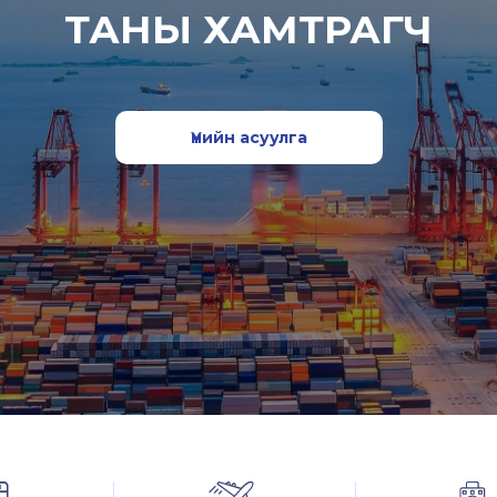
ТАНЫ ХАМТРАГЧ
Үнийн асуулга