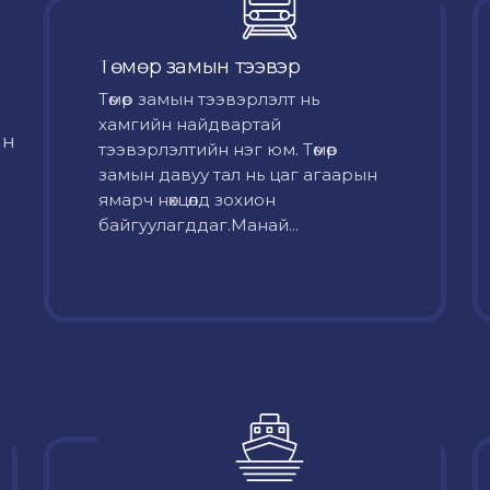
Төмөр замын тээвэр
Төмөр замын тээвэрлэлт нь
хамгийн найдвартай
йн
тээвэрлэлтийн нэг юм. Төмөр
замын давуу тал нь цаг агаарын
ямарч нөхцөлд зохион
байгуулагддаг.Манай...