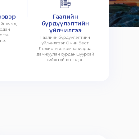
ээвэр
Гаалийн
бүрдүүлэлтийн
йг хямд,
урдан
үйлчилгээ
үргэн
Гаалийн бүрдүүлэлтийн
нэ.
үйлчилгээг Омни Бест
Ложистикс компаниараа
дамжуулан хурдан шуурхай
хийж гүйцэтгэдэг.