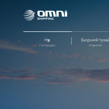
Нүүр
Бидний туха
Гол хуудас
Илүү ихийг