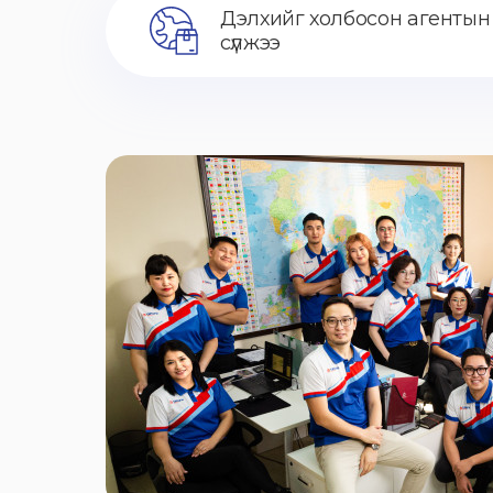
Дэлхийг холбосон агентын
сүлжээ