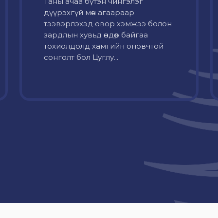
Таны ачаа бүтэн чингэлэг
дүүрэхгүй мөн агаараар
тээвэрлэхэд овор хэмжээ болон
зардлын хувьд өндөр байгаа
тохиолдолд хамгийн оновчтой
сонголт бол Цуглу...