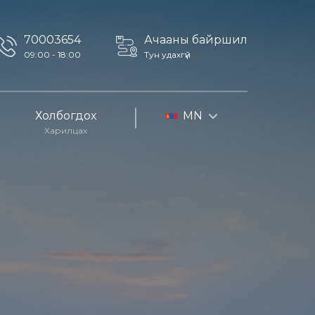
70003654
Ачааны байршил
09:00 - 18:00
Тун удахгүй
Холбогдох
MN
Харилцах