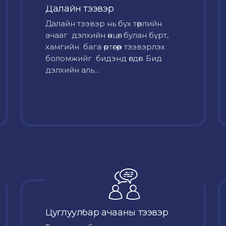
Далайн тээвэр
Далайн тээвэр нь бүх төрлийн
ачааг дэлхийн өнцөг булан бүрт,
хамгийн бага өртөгөөр тээвэрлэх
боломжийг бидэнд өгдөг. Бид
дэлхийн аль...
Цуглуулбар ачааны тээвэр