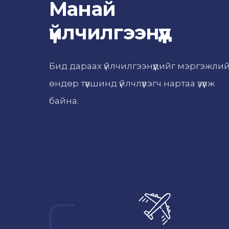
Манай
үйлчилгээнүүд
Бид дараах үйлчилгээнүүдийг мэргэжли
өндөр түвшинд үйлчлүүлэгч нартаа үзүүлж
байна.