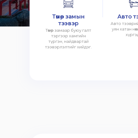
Төмөр замын
Авто т
тээвэр
Авто тээврий
уян хатан нө
Төмөр замаар буюу галт
хүргэ
тэргээр хамгийн
түргэн, найдвартай
тээвэрлэлтийг хийдэг.