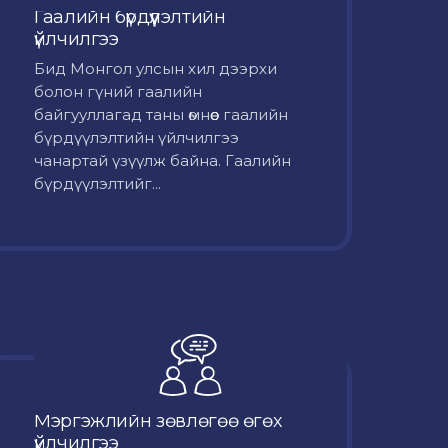
Гаалийн бүрдүүлэлтийн
үйлчилгээ
Бид Монгол улсын хил дээрхи
болон гүний гаалийн
байгууллагад таны өмнөөс гаалийн
бүрдүүлэлтийн үйлчилгээ
чанартай үзүүлж байна. Гаалийн
бүрдүүлэлтийг...
Мэргэжлийн зөвлөгөө өгөх
үйлчилгээ