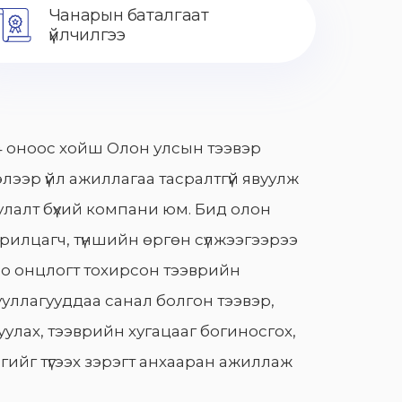
Чанарын баталгаат
үйлчилгээ
 оноос хойш Олон улсын тээвэр
лээр үйл ажиллагаа тасралтгүй явуулж
лалт бүхий компани юм. Бид олон
арилцагч, түншийн өргөн сүлжээгээрээ
о онцлогт тохирсон тээврийн
уллагууддаа санал болгон тээвэр,
улах, тээврийн хугацааг богиносгох,
гийг түгээх зэрэгт анхааран ажиллаж