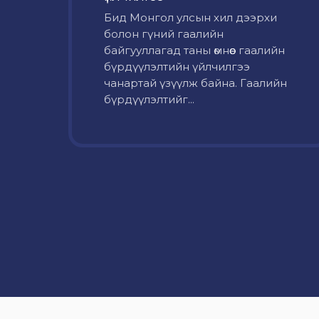
Бид Монгол улсын хил дээрхи
болон гүний гаалийн
байгууллагад таны өмнөөс гаалийн
бүрдүүлэлтийн үйлчилгээ
чанартай үзүүлж байна. Гаалийн
бүрдүүлэлтийг...