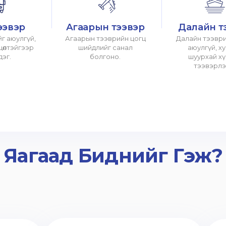
ээвэр
Агаарын тээвэр
Далайн т
г аюулгүй,
Агаарын тээврийн цогц
Далайн тээври
хцөлтэйгээр
шийдлийг санал
аюулгүй, х
дэг.
болгоно.
шуурхай х
тээвэрлэ
Яагаад Биднийг Гэж?