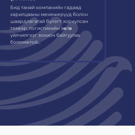
Бид танай компанийн гадаад
харилцааны менежерүүд болон
шаардлагатай бүлэгт зориулсан
тээвэр, логистикийн зөвлөх
үйлчилгээг зохион байгуулах
боломжтой...