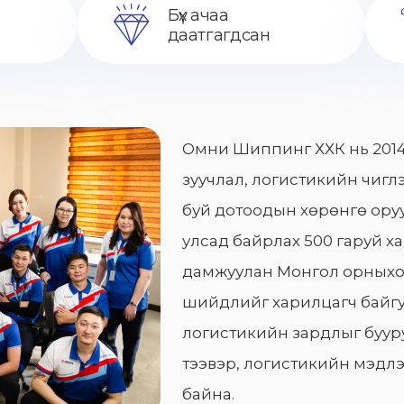
Бүх ачаа
даатгагдсан
Омни Шиппинг ХХК нь 2014
зуучлал, логистикийн чиглэ
буй дотоодын хөрөнгө оруу
улсад байрлах 500 гаруй х
дамжуулан Монгол орныхо
шийдлийг харилцагч байгу
логистикийн зардлыг бууру
тээвэр, логистикийн мэдлэ
байна.