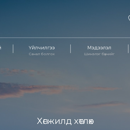
й
Үйлчилгээ
Мэдээлэл
Санал болгох
Шинэлэг бүхнийг
Хөгжилд хөтлөх