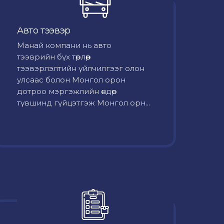
Авто тээвэр
Mанай компани нь авто
тээврийн бүх төрлөөр
тээвэрлэлтийн үйлчилгээг олон
улсаас болон Монгол орон
дотроо мэргэжлийн өндөр
түвшинд гүйцэтгэж Монгол орн...