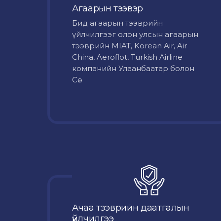
Агаарын тээвэр
Бид агаарын тээврийн
үйлчилгээг олон улсын агаарын
тээврийн MIAT, Korean Air, Air
China, Aeroflot, Turkish Airline
компанийн Улаанбаатар болон
Сө...
Ачаа тээврийн даатгалын
үйлчилгээ