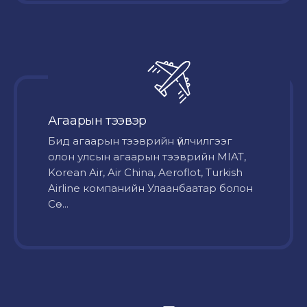
Агаарын тээвэр
Бид агаарын тээврийн үйлчилгээг
олон улсын агаарын тээврийн MIAT,
Korean Air, Air China, Aeroflot, Turkish
Airline компанийн Улаанбаатар болон
Сө...