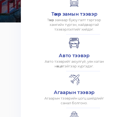
Төмөр замын тээвэр
Төмөр замаар буюу галт тэргээр
хамгийн түргэн, найдвартай
тээвэрлэлтийг хийдэг.
Авто тээвэр
Авто тээврийг аюулгүй, уян хатан
нөхцөлтэйгээр хүргэдэг.
Агаарын тээвэр
Агаарын тээврийн цогц шийдлийг
санал болгоно.