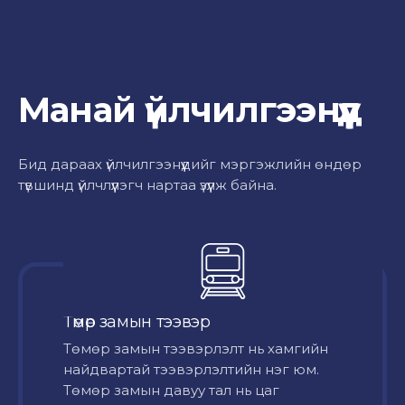
Манай үйлчилгээнүүд
Бид дараах үйлчилгээнүүдийг мэргэжлийн өндөр
түвшинд үйлчлүүлэгч нартаа үзүүлж байна.
Төмөр замын тээвэр
Төмөр замын тээвэрлэлт нь хамгийн
найдвартай тээвэрлэлтийн нэг юм.
Төмөр замын давуу тал нь цаг