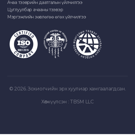
Ачаа тээврийн даатгалын үйлчилгээ
Цуглуулбар ачааны тээвэр
Мэргэжлийн зөвлөгөө өгөх үйлчилгээ
© 2026. Зохиогчийн эрх хуулиар хамгаалагдсан.
Хөгжүүлсэн :
TBSM LLC