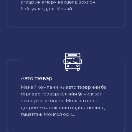
агаарын ямарч нөхцөлд зохион
байгуулагддаг.Манай...
Авто тээвэр
Mанай компани нь авто тээврийн бүх
төрлөөр тээвэрлэлтийн үйлчилгээг
олон улсаас болон Монгол орон
дотроо мэргэжлийн өндөр түвшинд
гүйцэтгэж Монгол орн...