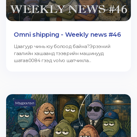
Omni shipping - Weekly news #46
Цаагуур чинь юу болоод байна?Эрээний
гаалийн хашаанд тээврийн машинууд
шатав0084 гээд volvo шатчихла...
Мэдээлэл