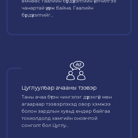
өмнөөс гаалийн бүрдүүлэлтийн үйлчилгээ
чанартай үзүүлж байна. Гаалийн
бүрдүүлэлтийг...
Цуглуулбар ачааны тээвэр
Таны ачаа бүтэн чингэлэг дүүрэхгүй мөн
агаараар тээвэрлэхэд овор хэмжээ
болон зардлын хувьд өндөр байгаа
тохиолдолд хамгийн оновчтой
сонголт бол Цуглу...