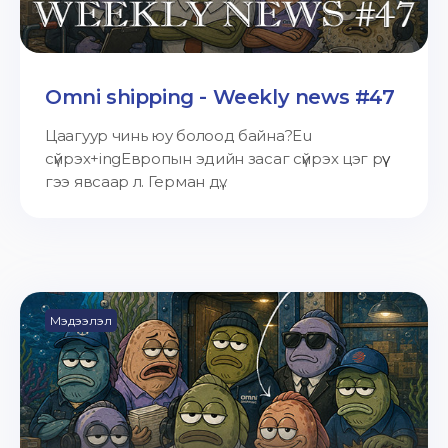
Omni shipping - Weekly news #47
Цаагуур чинь юу болоод байна?Eu
сүйрэх+ingЕвропын эдийн засаг сүйрэх цэг рүү
гээ явсаар л. Герман дү...
Мэдээлэл