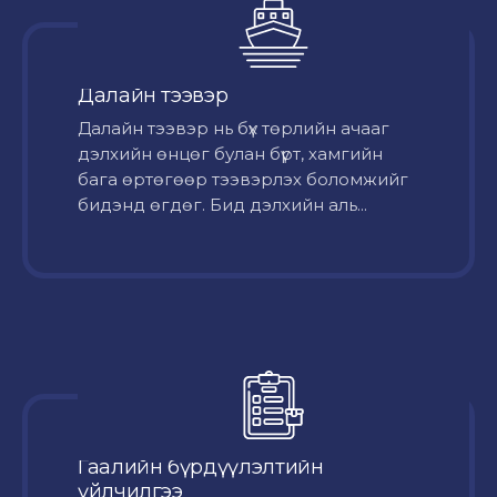
Далайн тээвэр
Далайн тээвэр нь бүх төрлийн ачааг
дэлхийн өнцөг булан бүрт, хамгийн
бага өртөгөөр тээвэрлэх боломжийг
бидэнд өгдөг. Бид дэлхийн аль...
Гаалийн бүрдүүлэлтийн
үйлчилгээ