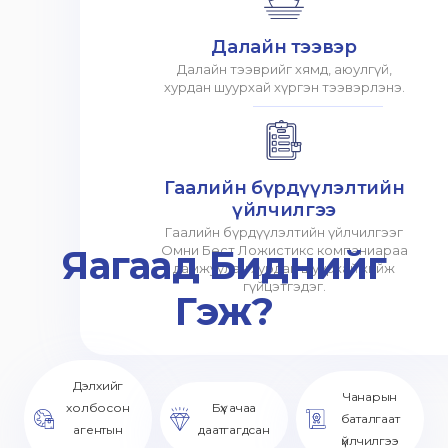
Далайн тээвэр
Далайн тээврийг хямд, аюулгүй,
хурдан шуурхай хүргэн тээвэрлэнэ.
Гаалийн бүрдүүлэлтийн
үйлчилгээ
Гаалийн бүрдүүлэлтийн үйлчилгээг
Яагаад Биднийг
Омни Бест Ложистикс компаниараа
дамжуулан хурдан шуурхай хийж
гүйцэтгэдэг.
Гэж?
Дэлхийг
Чанарын
холбосон
Бүх ачаа
баталгаат
агентын
даатгагдсан
үйлчилгээ