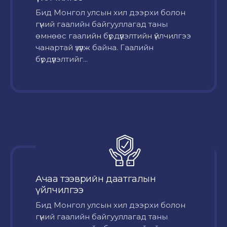
Бид Монгол улсын хил дээрхи болон
гүний гаалийн байгууллагад таны
өмнөөс гаалийн бүрдүүлэлтийн үйлчилгээ
чанартай үзүүлж байна. Гаалийн
бүрдүүлэлтийг...
Ачаа тээврийн даатгалын
үйлчилгээ
Бид Монгол улсын хил дээрхи болон
гүний гаалийн байгууллагад таны