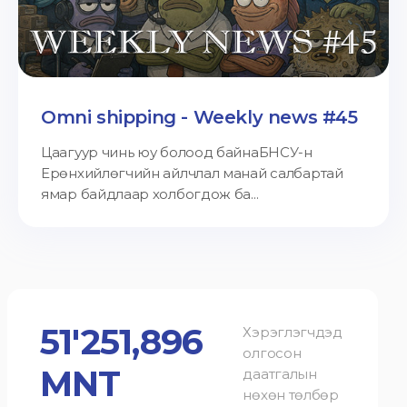
Omni shipping - Weekly news #45
Цаагуур чинь юу болоод байнаБНСУ-н
Ерөнхийлөгчийн айлчлал манай салбартай
ямар байдлаар холбогдож ба...
51'251,896
Хэрэглэгчдэд
олгосон
MNT
даатгалын
нөхөн төлбөр