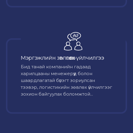
Мэргэжлийн зөвлөгөө өгөх үйлчилгээ
Бид танай компанийн гадаад
харилцааны менежерүүд болон
шаардлагатай бүлэгт зориулсан
тээвэр, логистикийн зөвлөх үйлчилгээг
зохион байгуулах боломжтой...