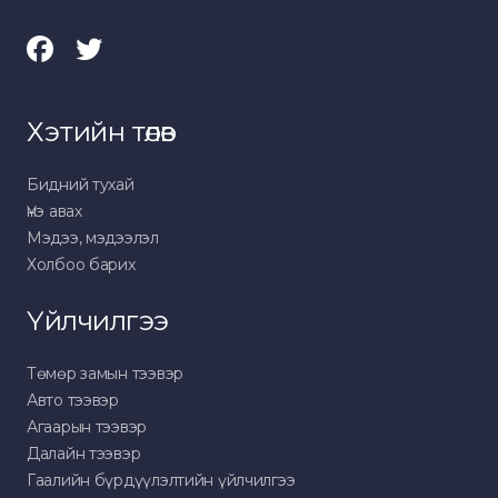
Хэтийн төлөв
Бидний тухай
Үнэ авах
Мэдээ, мэдээлэл
Холбоо барих
Үйлчилгээ
Төмөр замын тээвэр
Авто тээвэр
Агаарын тээвэр
Далайн тээвэр
Гаалийн бүрдүүлэлтийн үйлчилгээ