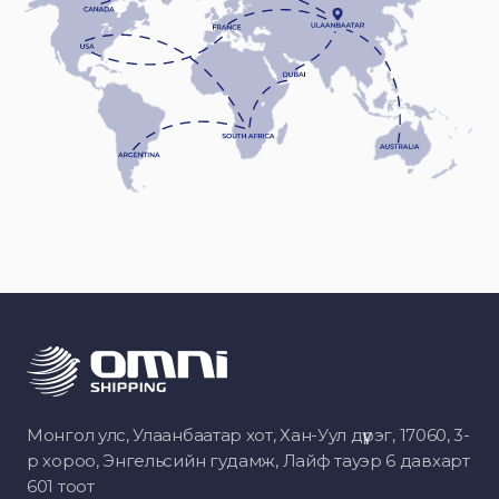
Монгол улс, Улаанбаатар хот, Хан-Уул дүүрэг, 17060, 3-
р хороо, Энгельсийн гудамж, Лайф тауэр 6 давхарт
601 тоот