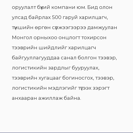
оруулалт бүхий компани юм. Бид олон
улсад байрлах 500 гаруй харилцагч,
түншийн өргөн сүлжээгээрээ дамжуулан
Монгол орныхоо онцлогт тохирсон
тээврийн шийдлийг харилцагч
байгууллагууддаа санал болгон тээвэр,
логистикийн зардлыг бууруулах,
тээврийн хугацааг богиносгох, тээвэр,
логистикийн мэдлэгийг түгээх зэрэгт
анхааран ажиллаж байна.