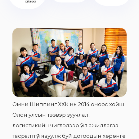
сүлжээ
Омни Шиппинг ХХК нь 2014 оноос хойш
Олон улсын тээвэр зуучлал,
логистикийн чиглэлээр үйл ажиллагаа
тасралтгүй явуулж буй дотоодын хөрөнгө