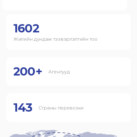
1602
Жилийн дундаж тээвэрлэлтийн тоо
200+
Агентууд
143
Страны перевозки