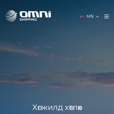
MN
Хөгжилд хөтлөх