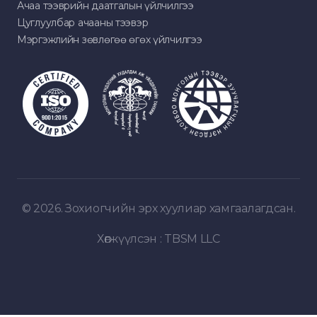
Ачаа тээврийн даатгалын үйлчилгээ
Цуглуулбар ачааны тээвэр
Мэргэжлийн зөвлөгөө өгөх үйлчилгээ
© 2026. Зохиогчийн эрх хуулиар хамгаалагдсан.
Хөгжүүлсэн :
TBSM LLC