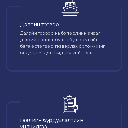
Далайн тээвэр
Далайн тээвэр нь бүх төрлийн ачааг
дэлхийн өнцөг булан бүрт, хамгийн
бага өртөгөөр тээвэрлэх боломжийг
бидэнд өгдөг. Бид дэлхийн аль...
Гаалийн бүрдүүлэлтийн
үйлчилгээ