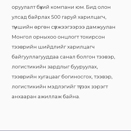
оруулалт бүхий компани юм. Бид олон
улсад байрлах 500 гаруй харилцагч,
түншийн өргөн сүлжээгээрээ дамжуулан
Монгол орныхоо онцлогт тохирсон
тээврийн шийдлийг харилцагч
байгууллагууддаа санал болгон тээвэр,
логистикийн зардлыг бууруулах,
тээврийн хугацааг богиносгох, тээвэр,
логистикийн мэдлэгийг түгээх зэрэгт
анхааран ажиллаж байна.