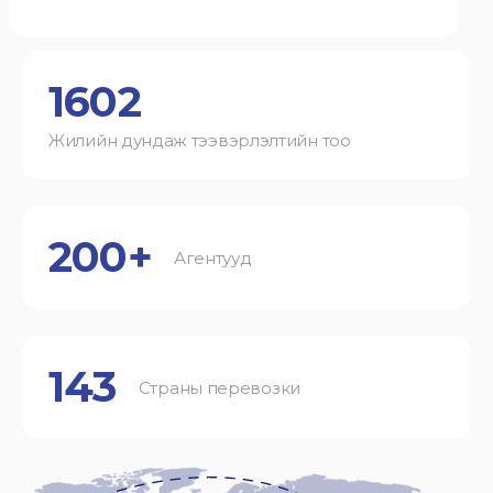
1602
Жилийн дундаж тээвэрлэлтийн тоо
200+
Агентууд
143
Страны перевозки