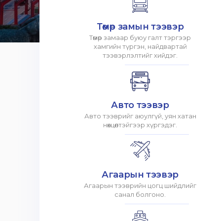
Төмөр замын тээвэр
Төмөр замаар буюу галт тэргээр
хамгийн түргэн, найдвартай
тээвэрлэлтийг хийдэг.
Авто тээвэр
Авто тээврийг аюулгүй, уян хатан
нөхцөлтэйгээр хүргэдэг.
Агаарын тээвэр
Агаарын тээврийн цогц шийдлийг
санал болгоно.