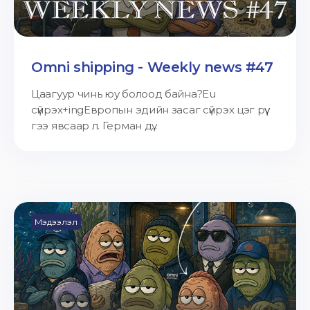
Omni shipping - Weekly news #47
Цаагуур чинь юу болоод байна?Eu
сүйрэх+ingЕвропын эдийн засаг сүйрэх цэг рүү
гээ явсаар л. Герман дү...
Мэдээлэл