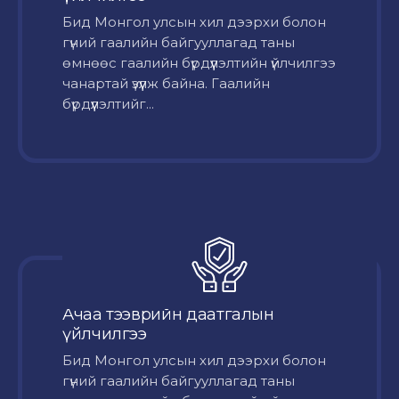
Бид Монгол улсын хил дээрхи болон
гүний гаалийн байгууллагад таны
өмнөөс гаалийн бүрдүүлэлтийн үйлчилгээ
чанартай үзүүлж байна. Гаалийн
бүрдүүлэлтийг...
Ачаа тээврийн даатгалын
үйлчилгээ
Бид Монгол улсын хил дээрхи болон
гүний гаалийн байгууллагад таны