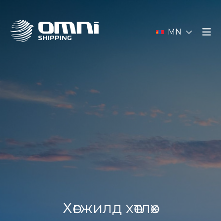
MN
Хөгжилд хөтлөх