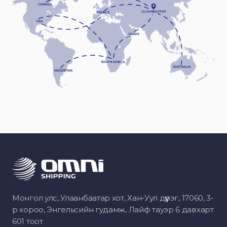
Монгол улс, Улаанбаатар хот, Хан-Уул дүүрэг, 17060, 3-
р хороо, Энгельсийн гудамж, Лайф тауэр 6 давхарт
601 тоот