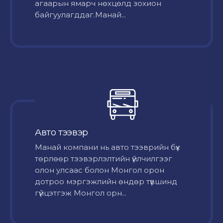
агаарын ямарч нөхцөлд зохион
байгуулагддаг.Манай...
Авто тээвэр
Mанай компани нь авто тээврийн бүх
төрлөөр тээвэрлэлтийн үйлчилгээг
олон улсаас болон Монгол орон
дотроо мэргэжлийн өндөр түвшинд
гүйцэтгэж Монгол орн...