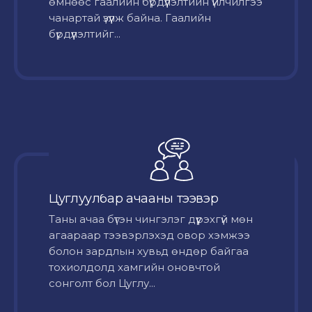
өмнөөс гаалийн бүрдүүлэлтийн үйлчилгээ
чанартай үзүүлж байна. Гаалийн
бүрдүүлэлтийг...
Цуглуулбар ачааны тээвэр
Таны ачаа бүтэн чингэлэг дүүрэхгүй мөн
агаараар тээвэрлэхэд овор хэмжээ
болон зардлын хувьд өндөр байгаа
тохиолдолд хамгийн оновчтой
сонголт бол Цуглу...