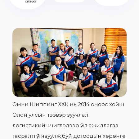
сүлжээ
Омни Шиппинг ХХК нь 2014 оноос хойш
Олон улсын тээвэр зуучлал,
логистикийн чиглэлээр үйл ажиллагаа
тасралтгүй явуулж буй дотоодын хөрөнгө