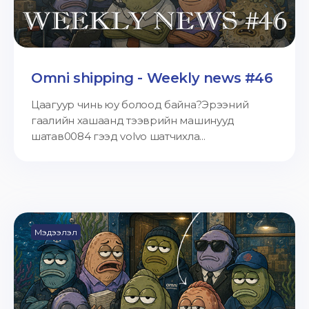
Omni shipping - Weekly news #46
Цаагуур чинь юу болоод байна?Эрээний
гаалийн хашаанд тээврийн машинууд
шатав0084 гээд volvo шатчихла...
Мэдээлэл