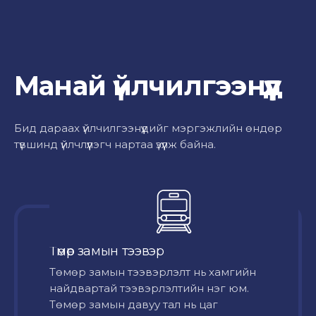
Манай үйлчилгээнүүд
Бид дараах үйлчилгээнүүдийг мэргэжлийн өндөр
түвшинд үйлчлүүлэгч нартаа үзүүлж байна.
Төмөр замын тээвэр
Төмөр замын тээвэрлэлт нь хамгийн
найдвартай тээвэрлэлтийн нэг юм.
Төмөр замын давуу тал нь цаг