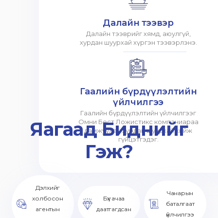
Далайн тээвэр
Далайн тээврийг хямд, аюулгүй,
хурдан шуурхай хүргэн тээвэрлэнэ.
Гаалийн бүрдүүлэлтийн
үйлчилгээ
Гаалийн бүрдүүлэлтийн үйлчилгээг
Яагаад Биднийг
Омни Бест Ложистикс компаниараа
дамжуулан хурдан шуурхай хийж
гүйцэтгэдэг.
Гэж?
Дэлхийг
Чанарын
холбосон
Бүх ачаа
баталгаат
агентын
даатгагдсан
үйлчилгээ