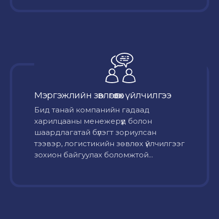
Мэргэжлийн зөвлөгөө өгөх үйлчилгээ
Бид танай компанийн гадаад
харилцааны менежерүүд болон
шаардлагатай бүлэгт зориулсан
тээвэр, логистикийн зөвлөх үйлчилгээг
зохион байгуулах боломжтой...