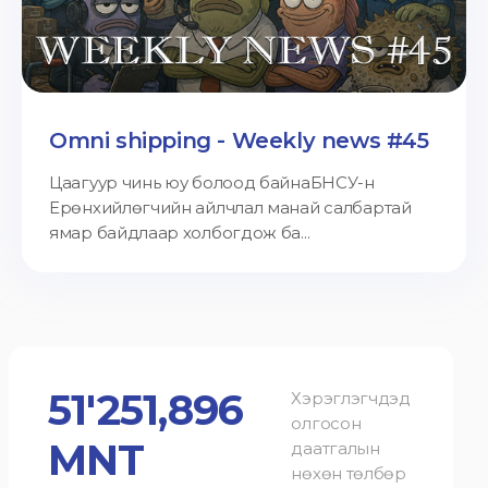
Omni shipping - Weekly news #45
Цаагуур чинь юу болоод байнаБНСУ-н
Ерөнхийлөгчийн айлчлал манай салбартай
ямар байдлаар холбогдож ба...
51'251,896
Хэрэглэгчдэд
олгосон
MNT
даатгалын
нөхөн төлбөр