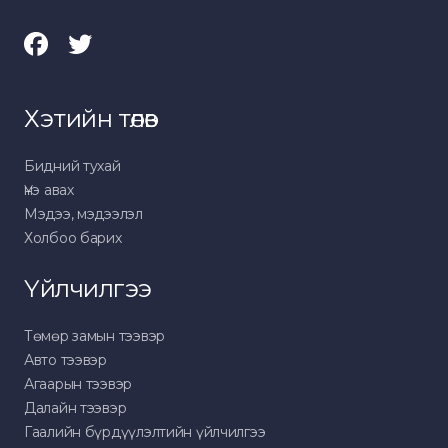
Хэтийн төлөв
Бидний тухай
Үнэ авах
Мэдээ, мэдээлэл
Холбоо барих
Үйлчилгээ
Төмөр замын тээвэр
Авто тээвэр
Агаарын тээвэр
Далайн тээвэр
Гаалийн бүрдүүлэлтийн үйлчилгээ