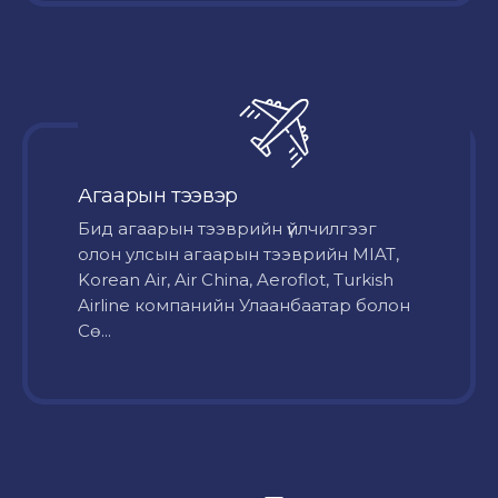
Агаарын тээвэр
Бид агаарын тээврийн үйлчилгээг
олон улсын агаарын тээврийн MIAT,
Korean Air, Air China, Aeroflot, Turkish
Airline компанийн Улаанбаатар болон
Сө...