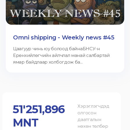
Omni shipping - Weekly news #45
Цаагуур чинь юу болоод байнаБНСУ-н
Ерөнхийлөгчийн айлчлал манай салбартай
ямар байдлаар холбогдож ба...
51'251,896
Хэрэглэгчдэд
олгосон
MNT
даатгалын
нөхөн төлбөр