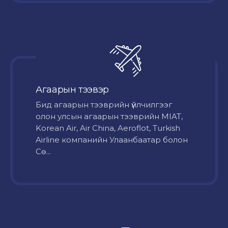
Агаарын тээвэр
Бид агаарын тээврийн үйлчилгээг
олон улсын агаарын тээврийн MIAT,
Korean Air, Air China, Aeroflot, Turkish
Airline компанийн Улаанбаатар болон
Сө...