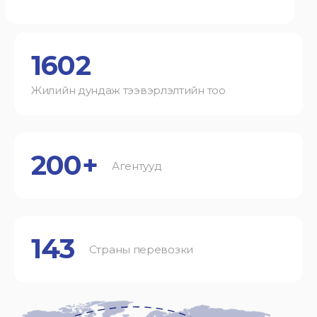
1602
Жилийн дундаж тээвэрлэлтийн тоо
200+
Агентууд
143
Страны перевозки