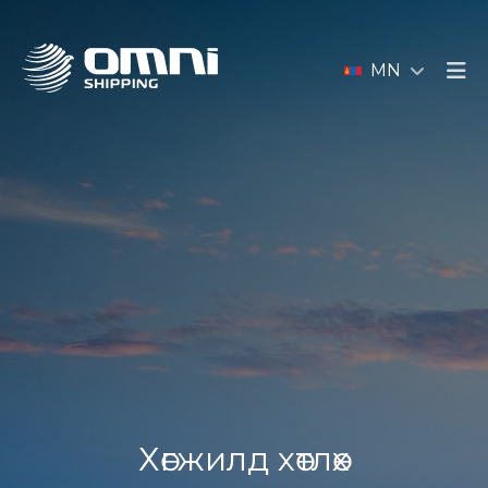
MN
Хөгжилд хөтлөх