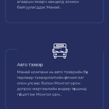
агаарын ямарч нөхцөлд зохион
байгуулагддаг.Манай...
Авто тээвэр
Mанай компани нь авто тээврийн бүх
төрлөөр тээвэрлэлтийн үйлчилгээг
олон улсаас болон Монгол орон
дотроо мэргэжлийн өндөр түвшинд
гүйцэтгэж Монгол орн...