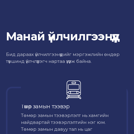
Манай үйлчилгээнүүд
Бид дараах үйлчилгээнүүдийг мэргэжлийн өндөр
түвшинд үйлчлүүлэгч нартаа үзүүлж байна.
Төмөр замын тээвэр
Төмөр замын тээвэрлэлт нь хамгийн
найдвартай тээвэрлэлтийн нэг юм.
Төмөр замын давуу тал нь цаг