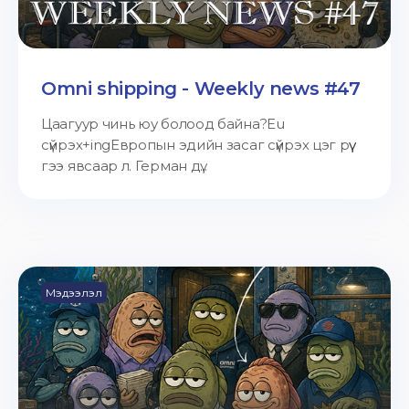
Omni shipping - Weekly news #47
Цаагуур чинь юу болоод байна?Eu
сүйрэх+ingЕвропын эдийн засаг сүйрэх цэг рүү
гээ явсаар л. Герман дү...
Мэдээлэл