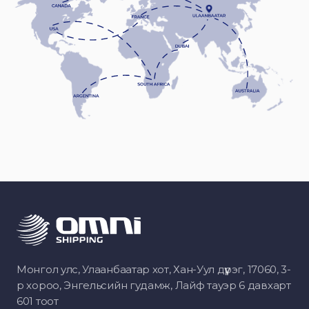
Монгол улс, Улаанбаатар хот, Хан-Уул дүүрэг, 17060, 3-
р хороо, Энгельсийн гудамж, Лайф тауэр 6 давхарт
601 тоот