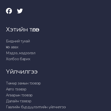
Хэтийн төлөв
Бидний тухай
Үнэ авах
Мэдээ, мэдээлэл
Холбоо барих
Үйлчилгээ
Төмөр замын тээвэр
Авто тээвэр
Агаарын тээвэр
Далайн тээвэр
Гаалийн бүрдүүлэлтийн үйлчилгээ