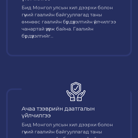
Бид Монгол улсын хил дээрхи болон
гүний гаалийн байгууллагад таны
өмнөөс гаалийн бүрдүүлэлтийн үйлчилгээ
чанартай үзүүлж байна. Гаалийн
бүрдүүлэлтийг...
Ачаа тээврийн даатгалын
үйлчилгээ
Бид Монгол улсын хил дээрхи болон
гүний гаалийн байгууллагад таны