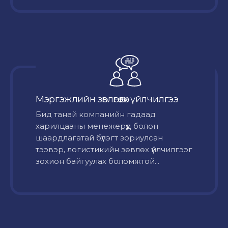
Мэргэжлийн зөвлөгөө өгөх үйлчилгээ
Бид танай компанийн гадаад
харилцааны менежерүүд болон
шаардлагатай бүлэгт зориулсан
тээвэр, логистикийн зөвлөх үйлчилгээг
зохион байгуулах боломжтой...