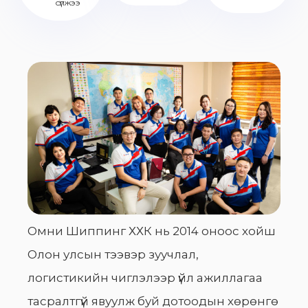
сүлжээ
Омни Шиппинг ХХК нь 2014 оноос хойш
Олон улсын тээвэр зуучлал,
логистикийн чиглэлээр үйл ажиллагаа
тасралтгүй явуулж буй дотоодын хөрөнгө