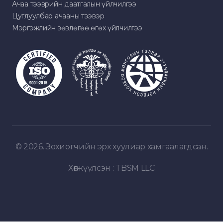
Ачаа тээврийн даатгалын үйлчилгээ
Цуглуулбар ачааны тээвэр
Мэргэжлийн зөвлөгөө өгөх үйлчилгээ
© 2026. Зохиогчийн эрх хуулиар хамгаалагдсан.
Хөгжүүлсэн :
TBSM LLC