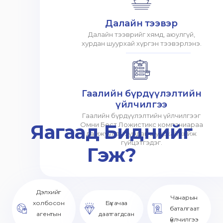
Далайн тээвэр
Далайн тээврийг хямд, аюулгүй,
хурдан шуурхай хүргэн тээвэрлэнэ.
Гаалийн бүрдүүлэлтийн
үйлчилгээ
Гаалийн бүрдүүлэлтийн үйлчилгээг
Яагаад Биднийг
Омни Бест Ложистикс компаниараа
дамжуулан хурдан шуурхай хийж
гүйцэтгэдэг.
Гэж?
Дэлхийг
Чанарын
холбосон
Бүх ачаа
баталгаат
агентын
даатгагдсан
үйлчилгээ