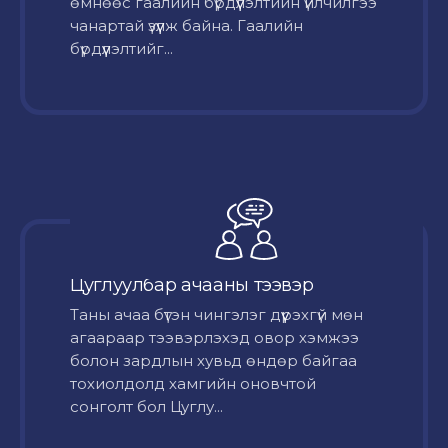
өмнөөс гаалийн бүрдүүлэлтийн үйлчилгээ
чанартай үзүүлж байна. Гаалийн
бүрдүүлэлтийг...
Цуглуулбар ачааны тээвэр
Таны ачаа бүтэн чингэлэг дүүрэхгүй мөн
агаараар тээвэрлэхэд овор хэмжээ
болон зардлын хувьд өндөр байгаа
тохиолдолд хамгийн оновчтой
сонголт бол Цуглу...