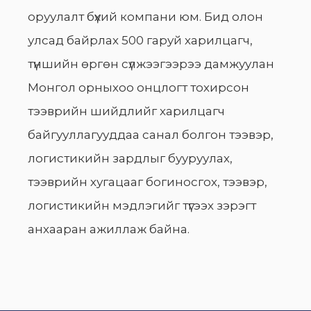
оруулалт бүхий компани юм. Бид олон
улсад байрлах 500 гаруй харилцагч,
түншийн өргөн сүлжээгээрээ дамжуулан
Монгол орныхоо онцлогт тохирсон
тээврийн шийдлийг харилцагч
байгууллагууддаа санал болгон тээвэр,
логистикийн зардлыг бууруулах,
тээврийн хугацааг богиносгох, тээвэр,
логистикийн мэдлэгийг түгээх зэрэгт
анхааран ажиллаж байна.