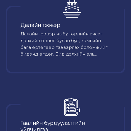
Далайн тээвэр
Далайн тээвэр нь бүх төрлийн ачааг
дэлхийн өнцөг булан бүрт, хамгийн
бага өртөгөөр тээвэрлэх боломжийг
бидэнд өгдөг. Бид дэлхийн аль...
Гаалийн бүрдүүлэлтийн
үйлчилгээ