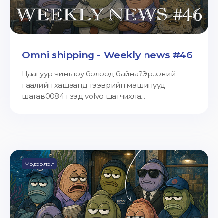
Omni shipping - Weekly news #46
Цаагуур чинь юу болоод байна?Эрээний
гаалийн хашаанд тээврийн машинууд
шатав0084 гээд volvo шатчихла...
Мэдээлэл