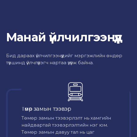
Манай үйлчилгээнүүд
Бид дараах үйлчилгээнүүдийг мэргэжлийн өндөр
түвшинд үйлчлүүлэгч нартаа үзүүлж байна.
Төмөр замын тээвэр
Төмөр замын тээвэрлэлт нь хамгийн
найдвартай тээвэрлэлтийн нэг юм.
Төмөр замын давуу тал нь цаг