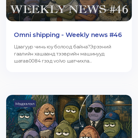
Omni shipping - Weekly news #46
Цаагуур чинь юу болоод байна?Эрээний
гаалийн хашаанд тээврийн машинууд
шатав0084 гээд volvo шатчихла...
Мэдээлэл