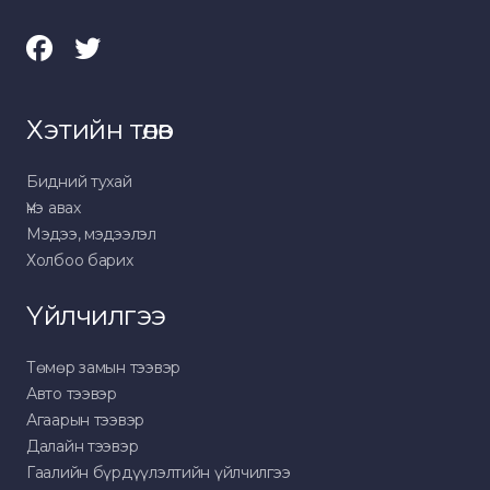
Хэтийн төлөв
Бидний тухай
Үнэ авах
Мэдээ, мэдээлэл
Холбоо барих
Үйлчилгээ
Төмөр замын тээвэр
Авто тээвэр
Агаарын тээвэр
Далайн тээвэр
Гаалийн бүрдүүлэлтийн үйлчилгээ