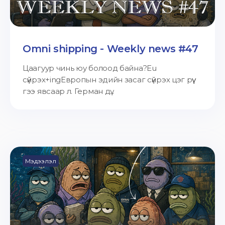
Omni shipping - Weekly news #47
Цаагуур чинь юу болоод байна?Eu
сүйрэх+ingЕвропын эдийн засаг сүйрэх цэг рүү
гээ явсаар л. Герман дү...
Мэдээлэл