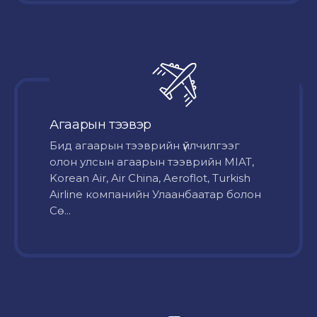
Агаарын тээвэр
Бид агаарын тээврийн үйлчилгээг
олон улсын агаарын тээврийн MIAT,
Korean Air, Air China, Aeroflot, Turkish
Airline компанийн Улаанбаатар болон
Сө...