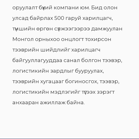
оруулалт бүхий компани юм. Бид олон
улсад байрлах 500 гаруй харилцагч,
түншийн өргөн сүлжээгээрээ дамжуулан
Монгол орныхоо онцлогт тохирсон
тээврийн шийдлийг харилцагч
байгууллагууддаа санал болгон тээвэр,
логистикийн зардлыг бууруулах,
тээврийн хугацааг богиносгох, тээвэр,
логистикийн мэдлэгийг түгээх зэрэгт
анхааран ажиллаж байна.