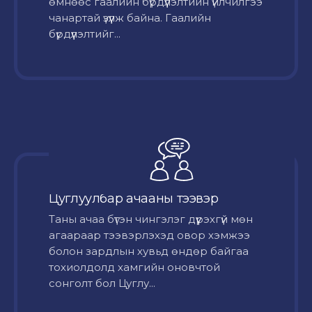
өмнөөс гаалийн бүрдүүлэлтийн үйлчилгээ
чанартай үзүүлж байна. Гаалийн
бүрдүүлэлтийг...
Цуглуулбар ачааны тээвэр
Таны ачаа бүтэн чингэлэг дүүрэхгүй мөн
агаараар тээвэрлэхэд овор хэмжээ
болон зардлын хувьд өндөр байгаа
тохиолдолд хамгийн оновчтой
сонголт бол Цуглу...