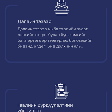
Далайн тээвэр
Далайн тээвэр нь бүх төрлийн ачааг
дэлхийн өнцөг булан бүрт, хамгийн
бага өртөгөөр тээвэрлэх боломжийг
бидэнд өгдөг. Бид дэлхийн аль...
Гаалийн бүрдүүлэлтийн
үйлчилгээ