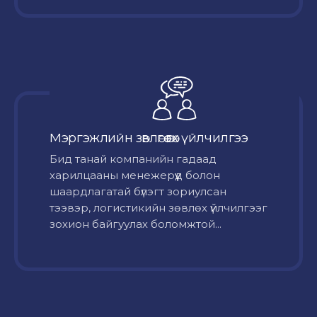
Мэргэжлийн зөвлөгөө өгөх үйлчилгээ
Бид танай компанийн гадаад
харилцааны менежерүүд болон
шаардлагатай бүлэгт зориулсан
тээвэр, логистикийн зөвлөх үйлчилгээг
зохион байгуулах боломжтой...