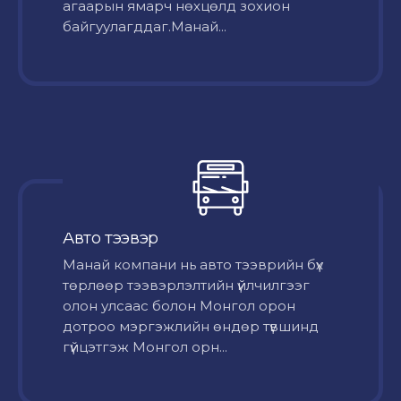
агаарын ямарч нөхцөлд зохион
байгуулагддаг.Манай...
Авто тээвэр
Mанай компани нь авто тээврийн бүх
төрлөөр тээвэрлэлтийн үйлчилгээг
олон улсаас болон Монгол орон
дотроо мэргэжлийн өндөр түвшинд
гүйцэтгэж Монгол орн...