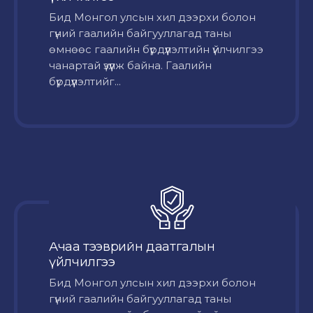
Бид Монгол улсын хил дээрхи болон
гүний гаалийн байгууллагад таны
өмнөөс гаалийн бүрдүүлэлтийн үйлчилгээ
чанартай үзүүлж байна. Гаалийн
бүрдүүлэлтийг...
Ачаа тээврийн даатгалын
үйлчилгээ
Бид Монгол улсын хил дээрхи болон
гүний гаалийн байгууллагад таны