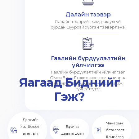
Далайн тээвэр
Далайн тээврийг хямд, аюулгүй,
хурдан шуурхай хүргэн тээвэрлэнэ.
Гаалийн бүрдүүлэлтийн
үйлчилгээ
Гаалийн бүрдүүлэлтийн үйлчилгээг
Яагаад Биднийг
Омни Бест Ложистикс компаниараа
дамжуулан хурдан шуурхай хийж
гүйцэтгэдэг.
Гэж?
Дэлхийг
Чанарын
холбосон
Бүх ачаа
баталгаат
агентын
даатгагдсан
үйлчилгээ