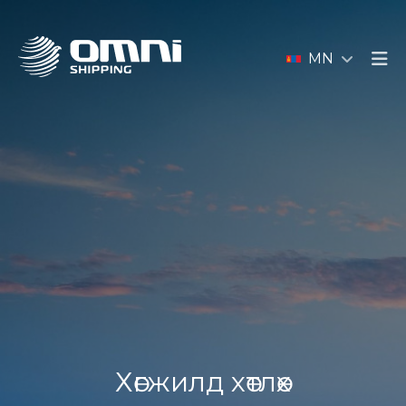
MN
Хөгжилд хөтлөх