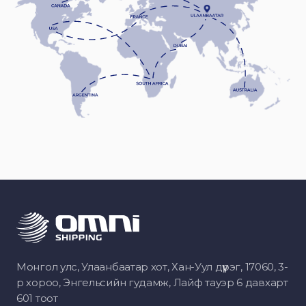
Монгол улс, Улаанбаатар хот, Хан-Уул дүүрэг, 17060, 3-
р хороо, Энгельсийн гудамж, Лайф тауэр 6 давхарт
601 тоот