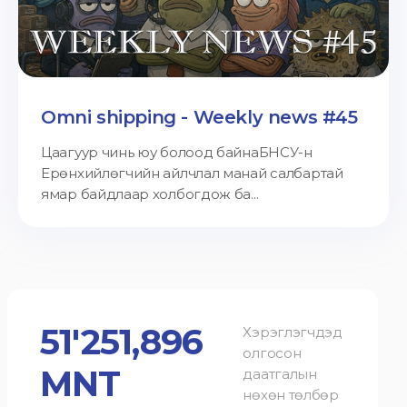
Omni shipping - Weekly news #45
Цаагуур чинь юу болоод байнаБНСУ-н
Ерөнхийлөгчийн айлчлал манай салбартай
ямар байдлаар холбогдож ба...
51'251,896
Хэрэглэгчдэд
олгосон
MNT
даатгалын
нөхөн төлбөр