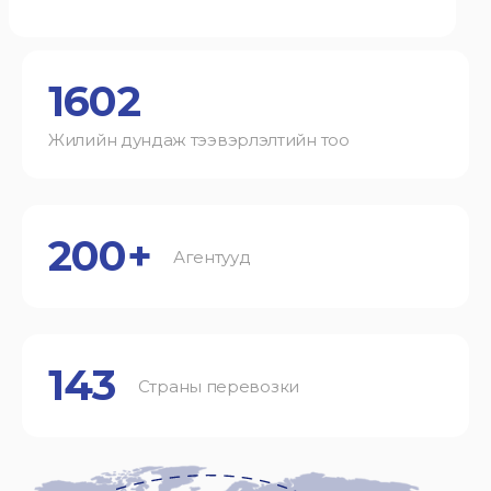
1602
Жилийн дундаж тээвэрлэлтийн тоо
200+
Агентууд
143
Страны перевозки