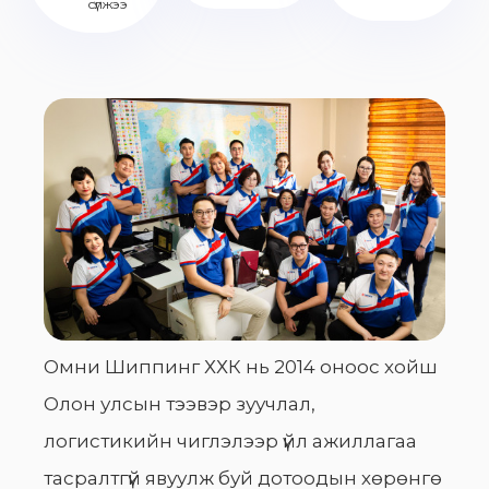
сүлжээ
Омни Шиппинг ХХК нь 2014 оноос хойш
Олон улсын тээвэр зуучлал,
логистикийн чиглэлээр үйл ажиллагаа
тасралтгүй явуулж буй дотоодын хөрөнгө