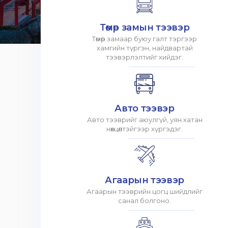
Төмөр замын тээвэр
Төмөр замаар буюу галт тэргээр
хамгийн түргэн, найдвартай
тээвэрлэлтийг хийдэг.
Авто тээвэр
Авто тээврийг аюулгүй, уян хатан
нөхцөлтэйгээр хүргэдэг.
Агаарын тээвэр
Агаарын тээврийн цогц шийдлийг
санал болгоно.