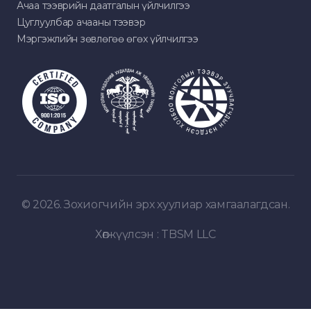
Ачаа тээврийн даатгалын үйлчилгээ
Цуглуулбар ачааны тээвэр
Мэргэжлийн зөвлөгөө өгөх үйлчилгээ
© 2026. Зохиогчийн эрх хуулиар хамгаалагдсан.
Хөгжүүлсэн :
TBSM LLC