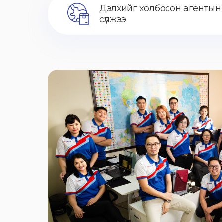
Дэлхийг холбосон агентын
сүлжээ