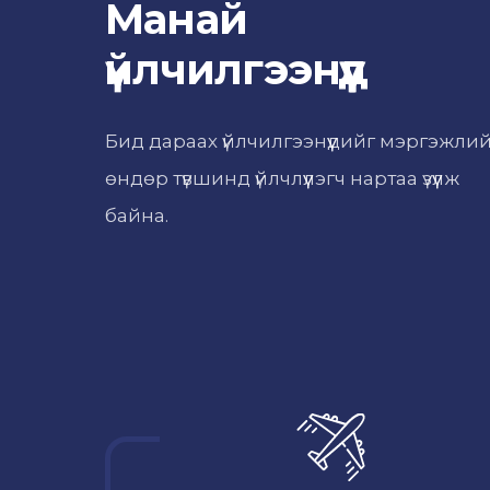
Манай
үйлчилгээнүүд
Бид дараах үйлчилгээнүүдийг мэргэжли
өндөр түвшинд үйлчлүүлэгч нартаа үзүүлж
байна.