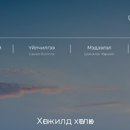
й
Үйлчилгээ
Мэдээлэл
Санал болгох
Шинэлэг бүхнийг
Хөгжилд хөтлөх