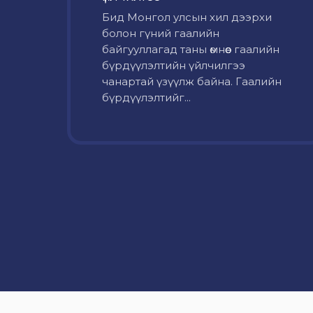
Бид Монгол улсын хил дээрхи
болон гүний гаалийн
байгууллагад таны өмнөөс гаалийн
бүрдүүлэлтийн үйлчилгээ
чанартай үзүүлж байна. Гаалийн
бүрдүүлэлтийг...