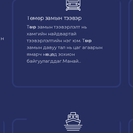
Төмөр замын тээвэр
Төмөр замын тээвэрлэлт нь
хамгийн найдвартай
йн
тээвэрлэлтийн нэг юм. Төмөр
замын давуу тал нь цаг агаарын
ямарч нөхцөлд зохион
байгуулагддаг.Манай...