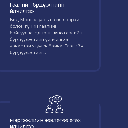
Гаалийн бүрдүүлэлтийн
үйлчилгээ
Бид Монгол улсын хил дээрхи
болон гүний гаалийн
байгууллагад таны өмнөөс гаалийн
бүрдүүлэлтийн үйлчилгээ
чанартай үзүүлж байна. Гаалийн
бүрдүүлэлтийг...
Мэргэжлийн зөвлөгөө өгөх
үйлчилгээ