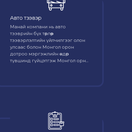
Авто тээвэр
Mанай компани нь авто
тээврийн бүх төрлөөр
тээвэрлэлтийн үйлчилгээг олон
улсаас болон Монгол орон
дотроо мэргэжлийн өндөр
түвшинд гүйцэтгэж Монгол орн...