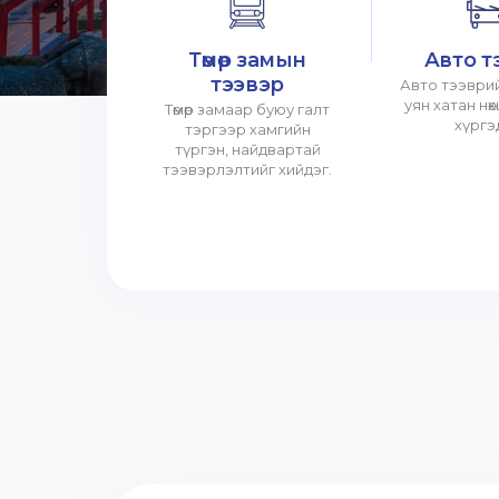
Төмөр замын
Авто т
тээвэр
Авто тээврий
уян хатан нө
Төмөр замаар буюу галт
хүргэ
тэргээр хамгийн
түргэн, найдвартай
тээвэрлэлтийг хийдэг.