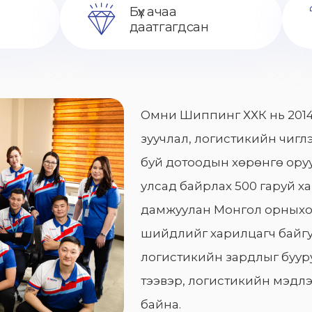
Бүх ачаа
даатгагдсан
Омни Шиппинг ХХК нь 2014
зуучлал, логистикийн чиглэ
буй дотоодын хөрөнгө оруу
улсад байрлах 500 гаруй х
дамжуулан Монгол орныхо
шийдлийг харилцагч байгу
логистикийн зардлыг бууру
тээвэр, логистикийн мэдлэ
байна.