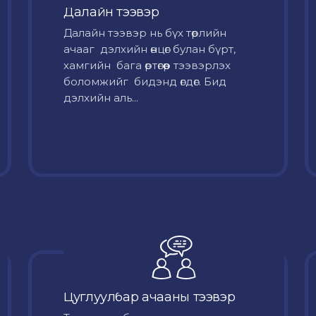
Далайн тээвэр
Далайн тээвэр нь бүх төрлийн
ачааг дэлхийн өнцөг булан бүрт,
хамгийн бага өртөгөөр тээвэрлэх
боломжийг бидэнд өгдөг. Бид
дэлхийн аль...
Цуглуулбар ачааны тээвэр