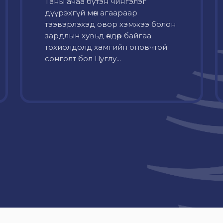
Таны ачаа бүтэн чингэлэг
дүүрэхгүй мөн агаараар
тээвэрлэхэд овор хэмжээ болон
зардлын хувьд өндөр байгаа
тохиолдолд хамгийн оновчтой
сонголт бол Цуглу...