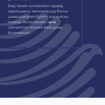
Бид танай компанийн гадаад
харилцааны менежерүүд болон
шаардлагатай бүлэгт зориулсан
тээвэр, логистикийн зөвлөх
үйлчилгээг зохион байгуулах
боломжтой...