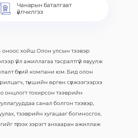
Чанарын баталгаат
үйлчилгээ
 оноос хойш Олон улсын тээвэр
лээр үйл ажиллагаа тасралтгүй явуулж
лалт бүхий компани юм. Бид олон
арилцагч, түншийн өргөн сүлжээгээрээ
о онцлогт тохирсон тээврийн
уллагууддаа санал болгон тээвэр,
улах, тээврийн хугацааг богиносгох,
гийг түгээх зэрэгт анхааран ажиллаж