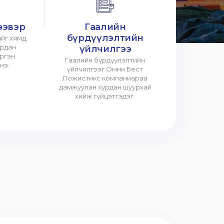
ээвэр
Гаалийн
бүрдүүлэлтийн
йг хямд,
урдан
үйлчилгээ
үргэн
Гаалийн бүрдүүлэлтийн
нэ.
үйлчилгээг Омни Бест
Ложистикс компаниараа
дамжуулан хурдан шуурхай
хийж гүйцэтгэдэг.