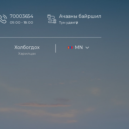
70003654
Ачааны байршил
09:00 - 18:00
Тун удахгүй
Холбогдох
MN
Харилцах