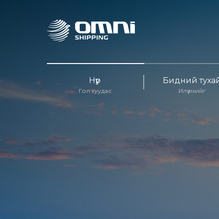
Нүүр
Бидний туха
Гол хуудас
Илүү ихийг