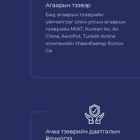
Агаарын тээвэр
Бид агаарын тээврийн
үйлчилгээг олон улсын агаарын
тээврийн MIAT, Korean Air, Air
China, Aeroflot, Turkish Airline
компанийн Улаанбаатар болон
Сө...
Ачаа тээврийн даатгалын
үйлчилгээ