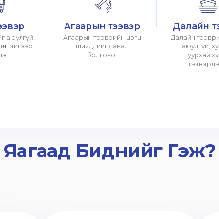
ээвэр
Агаарын тээвэр
Далайн т
г аюулгүй,
Агаарын тээврийн цогц
Далайн тээври
хцөлтэйгээр
шийдлийг санал
аюулгүй, х
дэг.
болгоно.
шуурхай х
тээвэрлэ
Яагаад Биднийг Гэж?