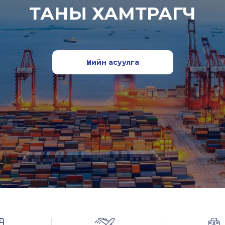
ТАНЫ ХАМТРАГЧ
Үнийн асуулга