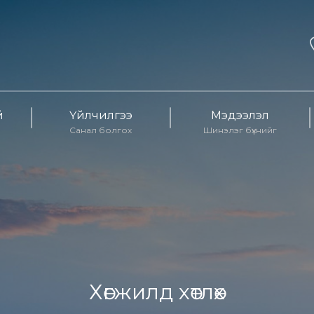
й
Үйлчилгээ
Мэдээлэл
Санал болгох
Шинэлэг бүхнийг
Хөгжилд хөтлөх