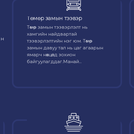
Төмөр замын тээвэр
Төмөр замын тээвэрлэлт нь
хамгийн найдвартай
йн
тээвэрлэлтийн нэг юм. Төмөр
замын давуу тал нь цаг агаарын
ямарч нөхцөлд зохион
байгуулагддаг.Манай...