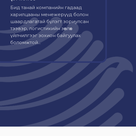
Бид танай компанийн гадаад
харилцааны менежерүүд болон
шаардлагатай бүлэгт зориулсан
тээвэр, логистикийн зөвлөх
үйлчилгээг зохион байгуулах
боломжтой...