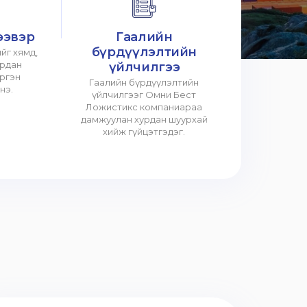
ээвэр
Гаалийн
бүрдүүлэлтийн
йг хямд,
урдан
үйлчилгээ
үргэн
Гаалийн бүрдүүлэлтийн
нэ.
үйлчилгээг Омни Бест
Ложистикс компаниараа
дамжуулан хурдан шуурхай
хийж гүйцэтгэдэг.