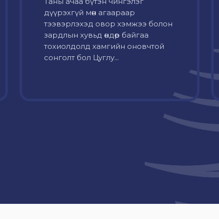
Таны ачаа бүтэн чингэлэг
дүүрэхгүй мөн агаараар
тээвэрлэхэд овор хэмжээ болон
зардлын хувьд өндөр байгаа
тохиолдолд хамгийн оновчтой
сонголт бол Цуглу...