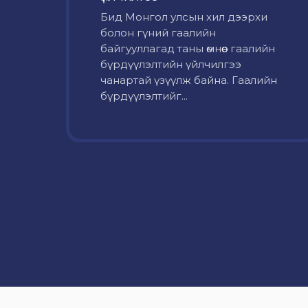
Бид Монгол улсын хил дээрхи
болон гүний гаалийн
байгууллагад таны өмнөөс гаалийн
бүрдүүлэлтийн үйлчилгээ
чанартай үзүүлж байна. Гаалийн
бүрдүүлэлтийг...