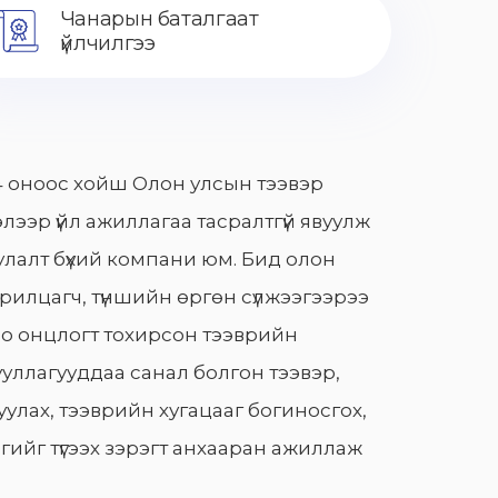
Чанарын баталгаат
үйлчилгээ
 оноос хойш Олон улсын тээвэр
лээр үйл ажиллагаа тасралтгүй явуулж
лалт бүхий компани юм. Бид олон
арилцагч, түншийн өргөн сүлжээгээрээ
о онцлогт тохирсон тээврийн
уллагууддаа санал болгон тээвэр,
улах, тээврийн хугацааг богиносгох,
гийг түгээх зэрэгт анхааран ажиллаж