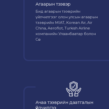
Агаарын тээвэр
Бид агаарын тээврийн
үйлчилгээг олон улсын агаарын
тээврийн MIAT, Korean Air, Air
China, Aeroflot, Turkish Airline
компанийн Улаанбаатар болон
Сө...
Ачаа тээврийн даатгалын
үйлчилгээ