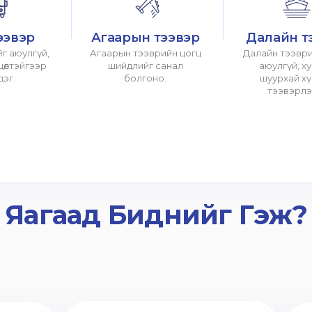
ээвэр
Агаарын тээвэр
Далайн т
г аюулгүй,
Агаарын тээврийн цогц
Далайн тээври
хцөлтэйгээр
шийдлийг санал
аюулгүй, х
дэг.
болгоно.
шуурхай х
тээвэрлэ
Яагаад Биднийг Гэж?