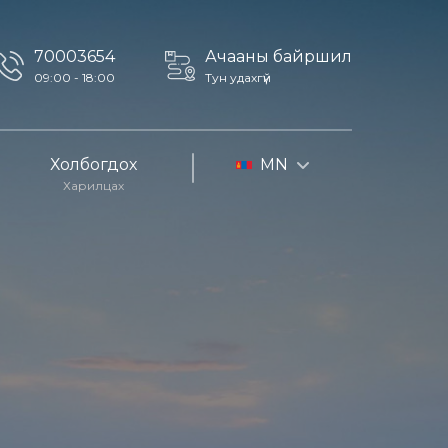
70003654
Ачааны байршил
09:00 - 18:00
Тун удахгүй
Холбогдох
MN
Харилцах