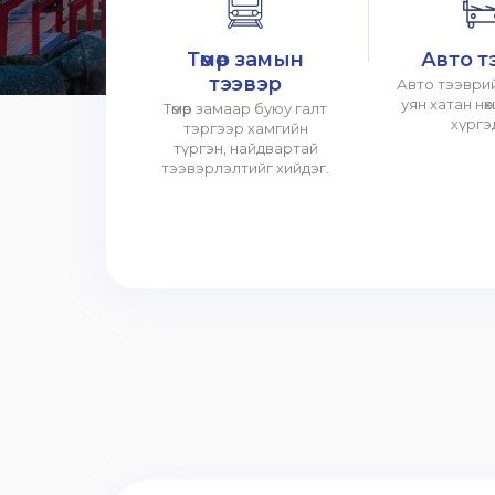
Төмөр замын
Авто т
тээвэр
Авто тээврий
уян хатан нө
Төмөр замаар буюу галт
хүргэ
тэргээр хамгийн
түргэн, найдвартай
тээвэрлэлтийг хийдэг.