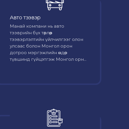
Авто тээвэр
Mанай компани нь авто
тээврийн бүх төрлөөр
тээвэрлэлтийн үйлчилгээг олон
улсаас болон Монгол орон
дотроо мэргэжлийн өндөр
түвшинд гүйцэтгэж Монгол орн...