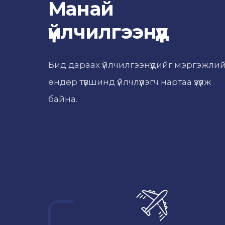
Манай
үйлчилгээнүүд
Бид дараах үйлчилгээнүүдийг мэргэжли
өндөр түвшинд үйлчлүүлэгч нартаа үзүүлж
байна.