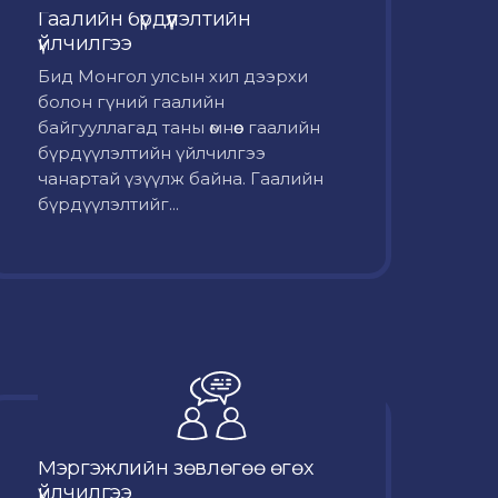
Гаалийн бүрдүүлэлтийн
үйлчилгээ
Бид Монгол улсын хил дээрхи
болон гүний гаалийн
байгууллагад таны өмнөөс гаалийн
бүрдүүлэлтийн үйлчилгээ
чанартай үзүүлж байна. Гаалийн
бүрдүүлэлтийг...
Мэргэжлийн зөвлөгөө өгөх
үйлчилгээ