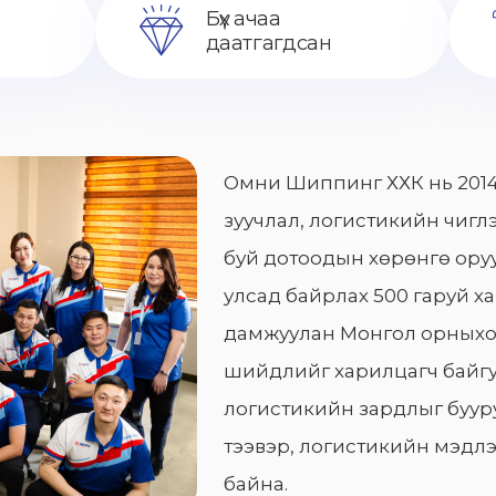
Бүх ачаа
даатгагдсан
Омни Шиппинг ХХК нь 2014
зуучлал, логистикийн чиглэ
буй дотоодын хөрөнгө оруу
улсад байрлах 500 гаруй х
дамжуулан Монгол орныхо
шийдлийг харилцагч байгу
логистикийн зардлыг бууру
тээвэр, логистикийн мэдлэ
байна.