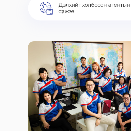
Дэлхийг холбосон агентын
сүлжээ