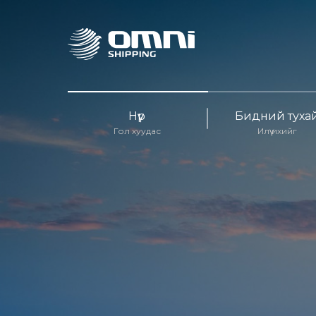
Нүүр
Бидний туха
Гол хуудас
Илүү ихийг