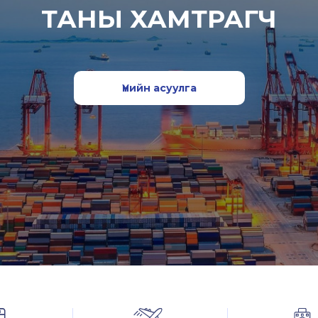
ТАНЫ ХАМТРАГЧ
Үнийн асуулга