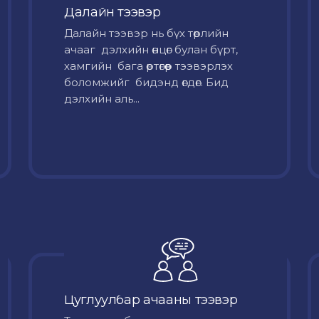
Далайн тээвэр
Далайн тээвэр нь бүх төрлийн
ачааг дэлхийн өнцөг булан бүрт,
хамгийн бага өртөгөөр тээвэрлэх
боломжийг бидэнд өгдөг. Бид
дэлхийн аль...
Цуглуулбар ачааны тээвэр