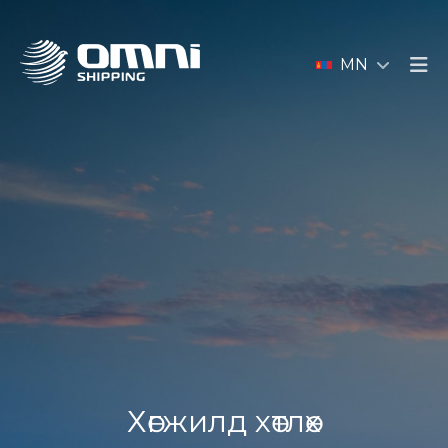
MN
Хөгжилд хөтлөх