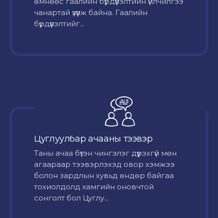
өмнөөс гаалийн бүрдүүлэлтийн үйлчилгээ
чанартай үзүүлж байна. Гаалийн
бүрдүүлэлтийг...
Цуглуулбар ачааны тээвэр
Таны ачаа бүтэн чингэлэг дүүрэхгүй мөн
агаараар тээвэрлэхэд овор хэмжээ
болон зардлын хувьд өндөр байгаа
тохиолдолд хамгийн оновчтой
сонголт бол Цуглу...