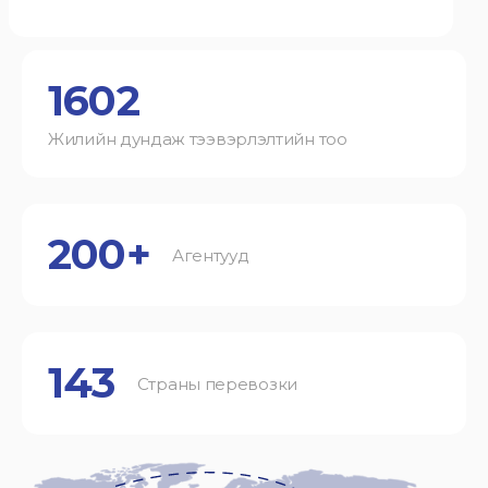
1602
Жилийн дундаж тээвэрлэлтийн тоо
200+
Агентууд
143
Страны перевозки