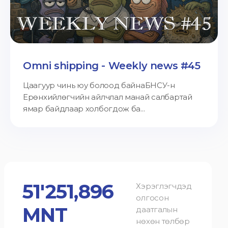
Omni shipping - Weekly news #45
Цаагуур чинь юу болоод байнаБНСУ-н
Ерөнхийлөгчийн айлчлал манай салбартай
ямар байдлаар холбогдож ба...
51'251,896
Хэрэглэгчдэд
олгосон
MNT
даатгалын
нөхөн төлбөр