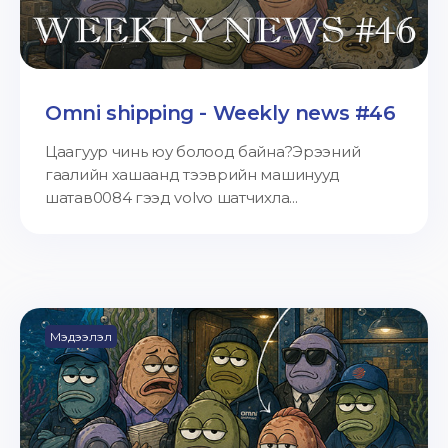
Omni shipping - Weekly news #46
Цаагуур чинь юу болоод байна?Эрээний
гаалийн хашаанд тээврийн машинууд
шатав0084 гээд volvo шатчихла...
Мэдээлэл