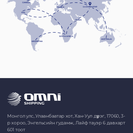
Монгол улс, Улаанбаатар хот, Хан-Уул дүүрэг, 17060, 3-
р хороо, Энгельсийн гудамж, Лайф тауэр 6 давхарт
601 тоот