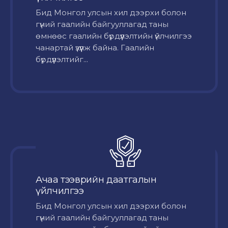
Бид Монгол улсын хил дээрхи болон
гүний гаалийн байгууллагад таны
өмнөөс гаалийн бүрдүүлэлтийн үйлчилгээ
чанартай үзүүлж байна. Гаалийн
бүрдүүлэлтийг...
Ачаа тээврийн даатгалын
үйлчилгээ
Бид Монгол улсын хил дээрхи болон
гүний гаалийн байгууллагад таны