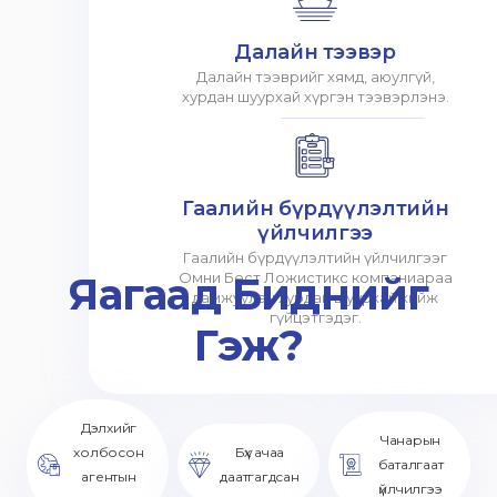
Далайн тээвэр
Далайн тээврийг хямд, аюулгүй,
хурдан шуурхай хүргэн тээвэрлэнэ.
Гаалийн бүрдүүлэлтийн
үйлчилгээ
Гаалийн бүрдүүлэлтийн үйлчилгээг
Яагаад Биднийг
Омни Бест Ложистикс компаниараа
дамжуулан хурдан шуурхай хийж
гүйцэтгэдэг.
Гэж?
Дэлхийг
Чанарын
холбосон
Бүх ачаа
баталгаат
агентын
даатгагдсан
үйлчилгээ