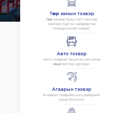
Төмөр замын тээвэр
Төмөр замаар буюу галт тэргээр
хамгийн түргэн, найдвартай
тээвэрлэлтийг хийдэг.
Авто тээвэр
Авто тээврийг аюулгүй, уян хатан
нөхцөлтэйгээр хүргэдэг.
Агаарын тээвэр
Агаарын тээврийн цогц шийдлийг
санал болгоно.