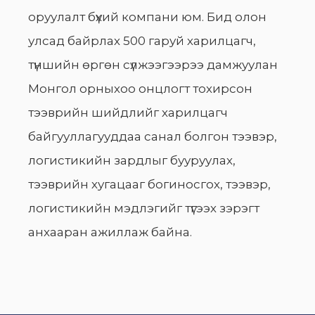
оруулалт бүхий компани юм. Бид олон
улсад байрлах 500 гаруй харилцагч,
түншийн өргөн сүлжээгээрээ дамжуулан
Монгол орныхоо онцлогт тохирсон
тээврийн шийдлийг харилцагч
байгууллагууддаа санал болгон тээвэр,
логистикийн зардлыг бууруулах,
тээврийн хугацааг богиносгох, тээвэр,
логистикийн мэдлэгийг түгээх зэрэгт
анхааран ажиллаж байна.