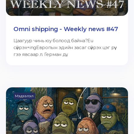
Omni shipping - Weekly news #47
Цаагуур чинь юу болоод байна?Eu
сүйрэх+ingЕвропын эдийн засаг сүйрэх цэг рүү
гээ явсаар л. Герман дү...
Мэдээлэл