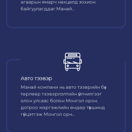
агаарын ямарч нөхцөлд зохион
байгуулагддаг.Манай...
Авто тээвэр
Mанай компани нь авто тээврийн бүх
төрлөөр тээвэрлэлтийн үйлчилгээг
олон улсаас болон Монгол орон
дотроо мэргэжлийн өндөр түвшинд
гүйцэтгэж Монгол орн...