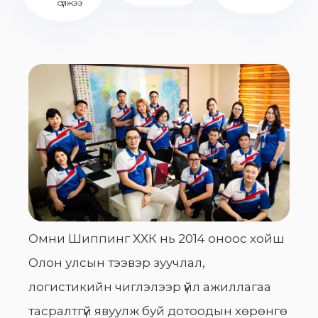
сүлжээ
Омни Шиппинг ХХК нь 2014 оноос хойш
Олон улсын тээвэр зуучлал,
логистикийн чиглэлээр үйл ажиллагаа
тасралтгүй явуулж буй дотоодын хөрөнгө