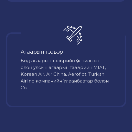
Агаарын тээвэр
Бид агаарын тээврийн үйлчилгээг
олон улсын агаарын тээврийн MIAT,
Korean Air, Air China, Aeroflot, Turkish
Airline компанийн Улаанбаатар болон
Сө...