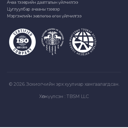
Ачаа тээврийн даатгалын үйлчилгээ
Цуглуулбар ачааны тээвэр
Мэргэжлийн зөвлөгөө өгөх үйлчилгээ
© 2026. Зохиогчийн эрх хуулиар хамгаалагдсан.
Хөгжүүлсэн :
TBSM LLC