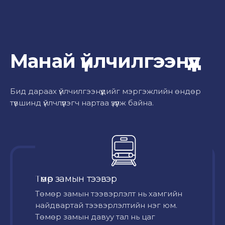
Манай үйлчилгээнүүд
Бид дараах үйлчилгээнүүдийг мэргэжлийн өндөр
түвшинд үйлчлүүлэгч нартаа үзүүлж байна.
Төмөр замын тээвэр
Төмөр замын тээвэрлэлт нь хамгийн
найдвартай тээвэрлэлтийн нэг юм.
Төмөр замын давуу тал нь цаг