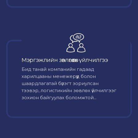
Мэргэжлийн зөвлөгөө өгөх үйлчилгээ
Бид танай компанийн гадаад
харилцааны менежерүүд болон
шаардлагатай бүлэгт зориулсан
тээвэр, логистикийн зөвлөх үйлчилгээг
зохион байгуулах боломжтой...