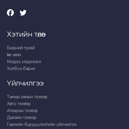
Хэтийн төлөв
Бидний тухай
Үнэ авах
Мэдээ, мэдээлэл
Холбоо барих
Үйлчилгээ
Төмөр замын тээвэр
Авто тээвэр
Агаарын тээвэр
Далайн тээвэр
Гаалийн бүрдүүлэлтийн үйлчилгээ