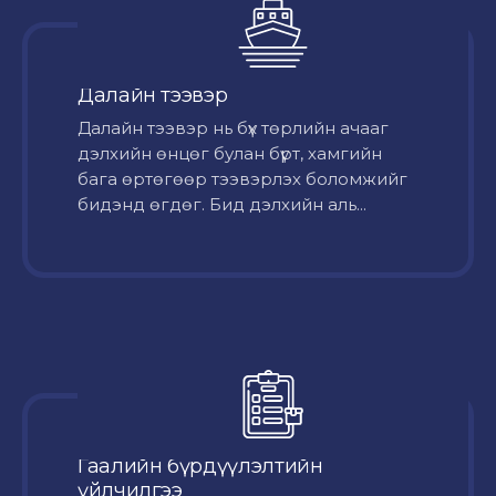
Далайн тээвэр
Далайн тээвэр нь бүх төрлийн ачааг
дэлхийн өнцөг булан бүрт, хамгийн
бага өртөгөөр тээвэрлэх боломжийг
бидэнд өгдөг. Бид дэлхийн аль...
Гаалийн бүрдүүлэлтийн
үйлчилгээ